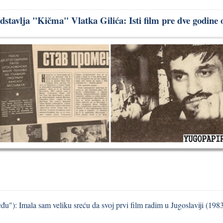
stavlja "Kičma" Vlatka Gilića: Isti film pre dve godine 
u"): Imala sam veliku sreću da svoj prvi film radim u Jugoslaviji (198