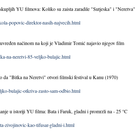
jskupljih YU filmova: Koliko su zaista zaradile "Sutjeska" i "Neretva"
ola-popovic-direktor-nasih-najvecih.html
ć uvređen načinom na koji je Vladimir Tomić najavio njegov film
a-na-neretvi-85-veljko-bulajic.html
o da "Bitka na Neretvi" otvori filmski festival u Kanu (1970)
jko-bulajic-otkriva-zasto-sam-odbio.html
nje u istoriji YU filma: Bata i Faruk, gladni i promrzli na - 25 °C
-zivojinovic-kao-tifusar-gladni-i.html