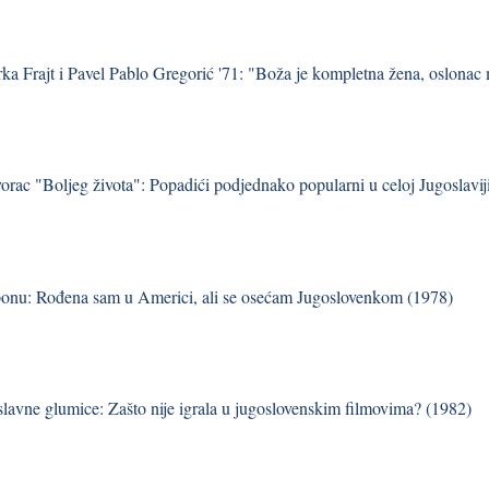
ka Frajt i Pavel Pablo Gregorić '71: "Boža je kompletna žena, oslonac m
vorac "Boljeg života": Popadići podjednako popularni u celoj Jugoslavij
onu: Rođena sam u Americi, ali se osećam Jugoslovenkom (1978)
 slavne glumice: Zašto nije igrala u jugoslovenskim filmovima? (1982)