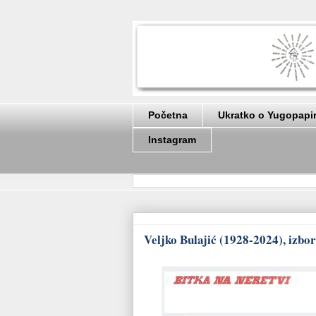
Početna
Ukratko o Yugopapi
Instagram
Veljko Bulajić (1928-2024), izbo