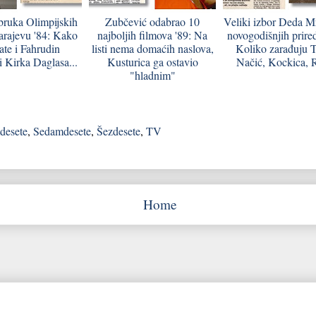
bruka Olimpijskih
Zubčević odabrao 10
Veliki izbor Deda M
Sarajevu '84: Kako
najboljih filmova '89: Na
novogodišnjih prired
te i Fahrudin
listi nema domaćih naslova,
Koliko zarađuju 
i Kirka Daglasa...
Kusturica ga ostavio
Načić, Kockica,
"hladnim"
desete
,
Sedamdesete
,
Šezdesete
,
TV
Home