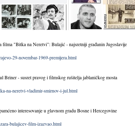
filma "Bitka na Neretvi": Bulajić - najsretniji građanin Jugoslavije
rajevo-29-novembar-1969-premijera.html
l Briner - susret pravog i filmskog rušitelja jablaničkog mosta
a-na-neretvi-vladimir-smirnov-i-jul.html
apamćeno interesovanje u glavnom gradu Bosne i Hercegovine
ara-bulajicev-film-izazvao.html