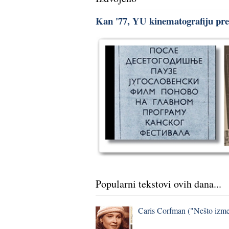
Kan '77, YU kinematografiju pred
Popularni tekstovi ovih dana...
Caris Corfman ("Nešto izmeđ