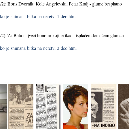
/2): Boris Dvornik, Kole Angelovski, Petar Kralj - glume besplatno
o-je-snimana-bitka-na-neretvi-1-deo.html
/2): Za Batu najveći honorar koji je ikada isplaćen domaćem glumcu
o-je-snimana-bitka-na-neretvi-2-deo.html