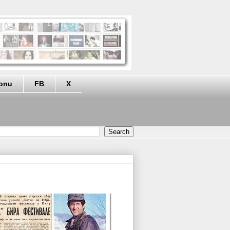
eonu
FB
X