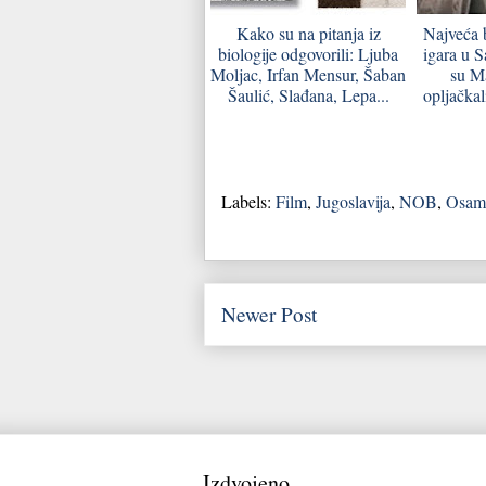
Kako su na pitanja iz
Najveća 
biologije odgovorili: Ljuba
igara u 
Moljac, Irfan Mensur, Šaban
su Ma
Šaulić, Slađana, Lepa...
opljačkal
Labels:
Film
,
Jugoslavija
,
NOB
,
Osam
Newer Post
Izdvojeno