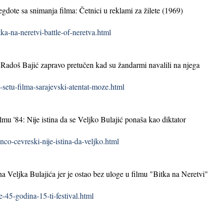
egdote sa snimanja filma: Četnici u reklami za žilete (1969)
a-na-neretvi-battle-of-neretva.html
: Radoš Bajić zapravo pretučen kad su žandarmi navalili na njega
setu-filma-sarajevski-atentat-moze.html
u '84: Nije istina da se Veljko Bulajić ponaša kao diktator
o-cevreski-nije-istina-da-veljko.html
na Veljka Bulajića jer je ostao bez uloge u filmu "Bitka na Neretvi"
45-godina-15-ti-festival.html