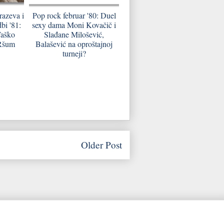
razeva i
Pop rock februar '80: Duel
bi '81:
sexy dama Moni Kovačič i
Taško
Slađane Milošević,
 Ršum
Balašević na oproštajnoj
turneji?
Older Post