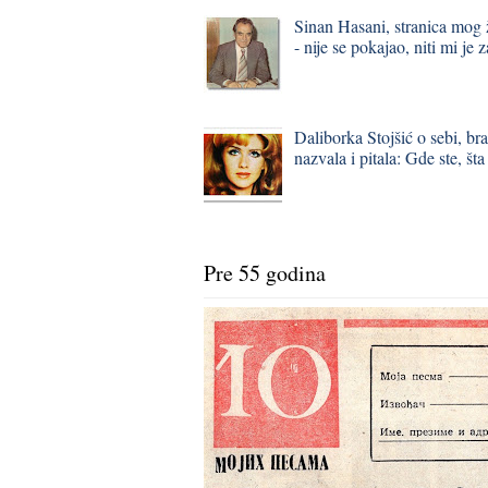
Sinan Hasani, stranica mog 
- nije se pokajao, niti mi je 
Daliborka Stojšić o sebi, bra
nazvala i pitala: Gde ste, šta
Pre 55 godina