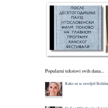
Popularni tekstovi ovih dana...
Kako su se zavoljeli Božidar