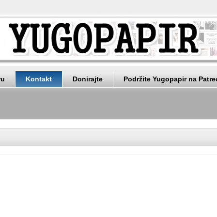
ru
Kontakt
Donirajte
Podržite Yugopapir na Patr