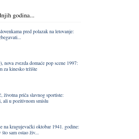
dnjih godina...
slovenkama pred polazak na letovanje:
zbegavati...
), nova zvezda domaće pop scene 1997:
 za kinesko tržište
 životna priča slavnog sportiste:
 ali u pozitivnom smislu
je na kragujevački oktobar 1941. godine:
što sаm ostаo živ...