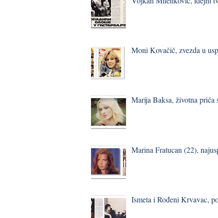
Vojkan Milenković, idejni t
Moni Kovačič, zvezda u usp
Marija Baksa, životna priča
Marina Fratucan (22), najus
Ismeta i Rođeni Krvavac, p