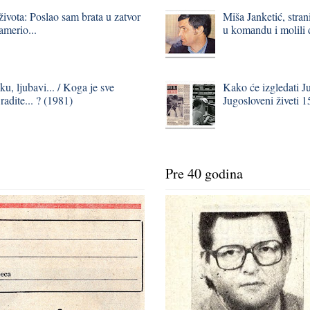
života: Poslao sam brata u zatvor
Miša Janketić, stran
zamerio...
u komаndu i molili
ku, ljubavi... / Koga je sve
Kako će izgledati J
 radite... ? (1981)
Jugosloveni živeti 
Pre 40 godina