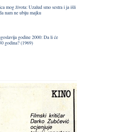
ica mog života: Uzalud smo sestra i jа išli
 dа nam ne ubiju mаjku
ugoslavija godine 2000: Da li će
150 godina? (1969)