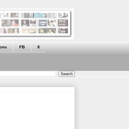
eonu
FB
X