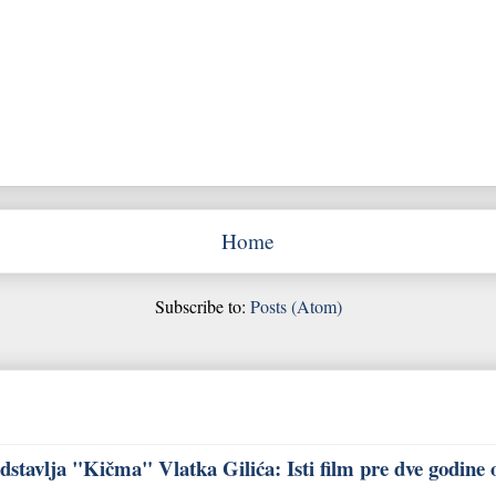
Home
Subscribe to:
Posts (Atom)
stavlja "Kičma" Vlatka Gilića: Isti film pre dve godine 