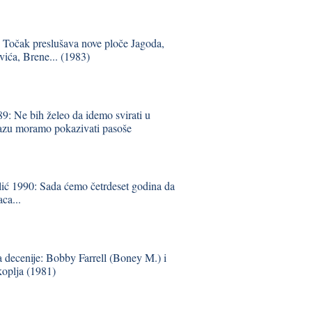
 Točak preslušava nove ploče Jagoda,
vića, Brene... (1983)
9: Ne bih želeo da idemo svirati u
lazu moramo pokazivati pasoše
lić 1990: Sada ćemo četrdeset godina da
ca...
decenije: Bobby Farrell (Boney M.) i
koplja (1981)