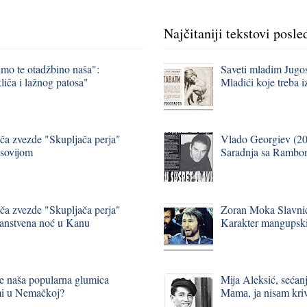
Najčitaniji tekstovi posle
imo te otadžbino naša":
Saveti mladim Jugo
liča i lažnog patosa"
Mladići koje treba i
iča zvezde "Skupljača perja"
Vlado Georgiev (20
esovijom
Saradnja sa Rambom
iča zvezde "Skupljača perja"
Zoran Moka Slavnić,
ičanstvena noć u Kanu
Karakter mangupski,
e naša popularna glumica
Mija Aleksić, sećan
umi u Nemačkoj?
Mаmа, jа nisаm kriv 