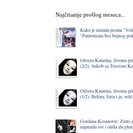
Najčitanije prošlog meseca...
Kako je nastala pesma "Vol
"Patriotizam bez bojnog pok
Olivera Katarina, životna pr
(2/2): Sukob sa Terezom K
Olivera Katarina, životna pr
(1/2): Bekim, Saša i ja, vel
Gordana Kosanović: Zašto j
napustila sve i otišla da gl