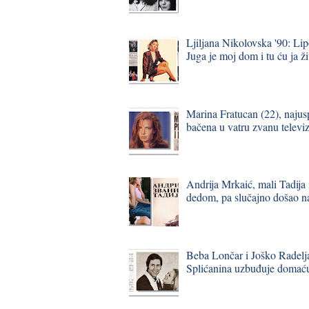
Ljiljana Nikolovska '90: Lipo
Juga je moj dom i tu ću ja ži
Marina Fratucan (22), naju
bačena u vatru zvanu televiz
Andrija Mrkaić, mali Tadija i
dedom, pa slučajno došao na
Beba Lončar i Joško Radelj
Splićanina uzbuđuje domaću 