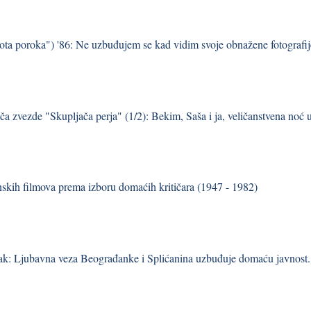
ta poroka") '86: Ne uzbuđujem se kad vidim svoje obnažene fotografij
iča zvezde "Skupljača perja" (1/2): Bekim, Saša i ja, veličanstvena noć
skih filmova prema izboru domaćih kritičara (1947 - 1982)
ak: Ljubavna veza Beograđanke i Splićanina uzbuđuje domaću javnost.