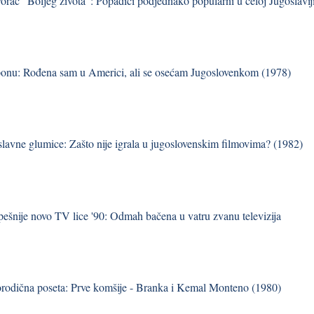
vorac "Boljeg života": Popadići podjednako popularni u celoj Jugoslavij
onu: Rođena sam u Americi, ali se osećam Jugoslovenkom (1978)
 slavne glumice: Zašto nije igrala u jugoslovenskim filmovima? (1982)
pešnije novo TV lice '90: Odmah bačena u vatru zvanu televizija
orodična poseta: Prve komšije - Branka i Kemal Monteno (1980)