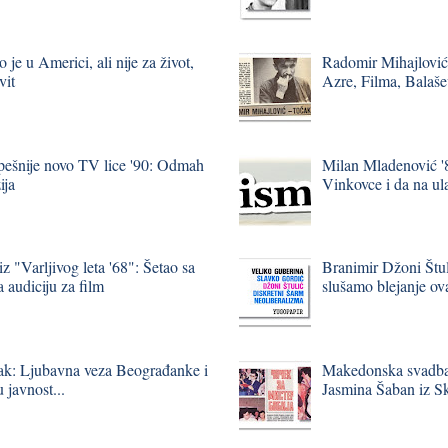
 je u Americi, ali nije za život,
Radomir Mihajlović
vit
Azre, Filma, Balaše
spešnije novo TV lice '90: Odmah
Milan Mladenović '8
ija
Vinkovce i da na u
z "Varljivog leta '68": Šetao sa
Branimir Džoni Štu
 audiciju za film
slušamo blejanje ova
ak: Ljubavna veza Beograđanke i
Makedonska svadba 
javnost...
Jasmina Šaban iz S