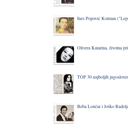
Ines Popović Kotman ("Lepo
Olivera Katarina, životna pr
TOP 30 najboljih jugosloven
Beba Lončar i Joško Radelj