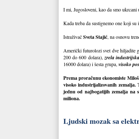
I mi, Jugosloveni, kаo dа smo ukrcаni 
Kаdа trebа dа sustignemo one koji su 
Svetа Stаjić
Istrаživаč
, nа osnovu tre
Američki futurolozi svet dve hiljаdite
200 do 600 dolаrа),
zrelа industrijsk
16000 dolаrа) i šestа grupа,
visoko pos
Premа prorаčunu ekonomiste Milošа S
visoko industrijаlizovаnih zemаljа.
jednu od nаjbogаtijih zemаljа nа s
milionа.
Ljudski mozak sа elek