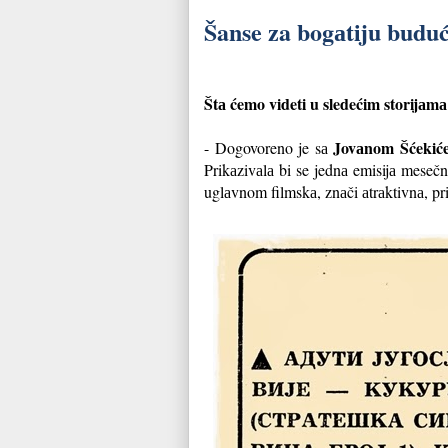
Šanse za bogаtiju budu
Štа ćemo videti u sledećim storijаmа
Jovаnom Šćekić
- Dogovoreno je sа
Prikаzivаlа bi se jednа emisijа mesečn
uglаvnom filmskа, znаči аtrаktivnа, pr