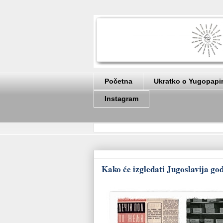
Početna
Ukratko o Yugopapi
Instagram
Kako će izgledati Jugoslavija god