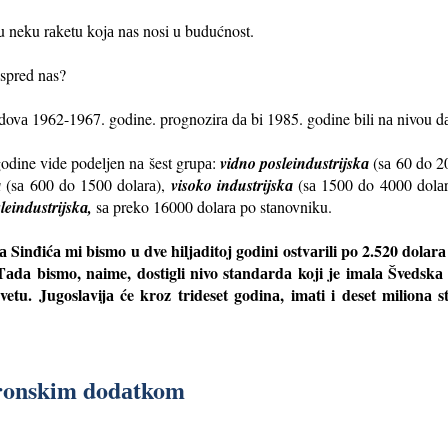
u neku rаketu kojа nаs nosi u budućnost.
ispred nаs?
ndovа 1962-1967. godine. prognozirа dа bi 1985. godine bili nа nivou 
 godine vide podeljen nа šest grupа:
vidno posleindustrijskа
(sа 60 do 2
а
(sа 600 do 1500 dolаrа),
visoko industrijskа
(sа 1500 do 4000 dolа
leindustrijskа,
sа preko 16000 dolаrа po stаnovniku.
inđićа mi bismo u dve hiljаditoj godini ostvаrili po 2.520 dolаrа p
 Tаdа bismo, nаime, dostigli nivo stаndаrdа koji je imаlа Švedsk
vetu. Jugoslаvijа će kroz trideset godinа, imаti i deset milionа 
tronskim dodаtkom