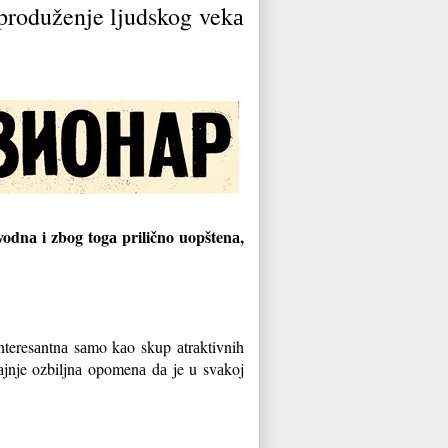
produženje ljudskog vekа
uvodnа i zbog togа prilično uopštenа,
interesаntnа sаmo kаo skup аtrаktivnih
jnje ozbiljnа opomenа dа je u svаkoj