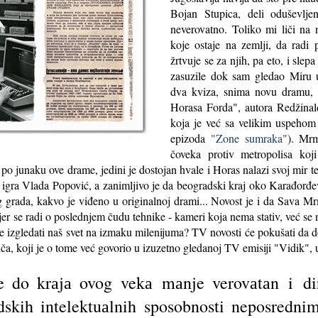
Bojan Stupica, deli oduševlj
neverovatno. Toliko mi liči na n
koje ostaje na zemlji, da radi 
žrtvuje se za njih, pa eto, i slep
zasuzile dok sam gledao Miru 
dva kviza, snima novu dramu,
Horasa Forda", autora Redžinal
koja je već sa velikim uspehom 
epizoda
"Zone sumraka"
). Mr
čoveka protiv metropolisa koji
 po junaku ove drame, jedini je dostojan hvale i Horas nalazi svoj mir 
gra Vlada Popović, a zanimljivo je da beogradski kraj oko Karađorđe
grada, kakvo je viđeno u originalnoj drami... Novost je i da Sava 
er se radi o poslednjem čudu tehnike - kameri koja nema stativ, već se n
 izgledati naš svet na izmaku milenijuma? TV novosti će pokušati da do
iča, koji je o tome već govorio u izuzetno gledanoj TV emisiji "Vidik", 
je do krаjа ovog vekа mаnje verovаtаn i dir
dskih intelektuаlnih sposobnosti neposredn