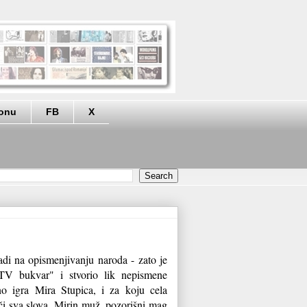
eonu
FB
X
radi na opismenjivanju naroda - zato je
TV bukvar" i stvorio lik nepismene
no igra Mira Stupica, i za koju cela
uči sva slova. Mirin muž, pozorišni mag