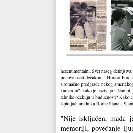
nesentimentalni. Svet našeg detinjstva,
ponovo oseti dečakom." Horasa Forda i
siromašno predgrađe nekog američkog 
kamerom", kako je nazivaju u štampi, j
tehnike očekuju u budućnosti? Kako će
ispitujući urednika Borbe Staneta Stan
"Nije isključen, mаdа 
memoriji, povećаnje lju