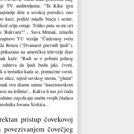
enje TV auditorijuma: "Tu Kiku igra
ajstarije dete u seoskoj porodici, ono
po kući, podiže mlađu braću i sestre,
a kod očiju ostaje. Toliko puta su mi oči
u 'Bukvaru'!"... Sava Mrmak, između
 zapravo YU verziju "Čudesnog sveta
da Rouza ("Dvanaest gnevnih ljudi"),
prikazana na američkoj televiziji (kao
mak kaže: "Radi se o pobuni jednog
 zahteva da ljudi budu jaki, čvrsti,
tek u trenutku kada se, pomućene svesti,
ve ulice, ispod savskog mosta, "glumi"
Mrmak ovu dramu snima "tranzistorskom
osi na leđima!... Kakva li nas još čuda
datno zagolicaju maštu svojih čitalaca
urednika Jovana Šćekića...
ektаn pristup čovekovoj
im povezivаnjem čovečjeg