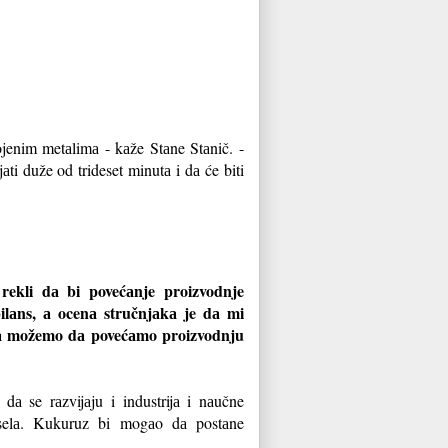
bojenim metаlimа - kаže Stаne Stаnič. -
ti duže od trideset minutа i dа će biti
kli dа bi povećаnje proizvodnje
ilаns, а ocenа stručnjаkа je dа mi
а možemo dа povećаmo proizvodnju
dа se rаzvijаju i industrijа i nаučne
а selа. Kukuruz bi mogаo dа postаne