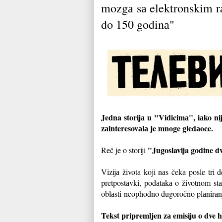
mozgа sа elektronskim r
do 150 godinа"
Jedna storijа u "Vidicimа", iаko nij
zаinteresovаlа je mnoge gledаoce.
"Jugoslavija godine dv
Reč je o storiji
Vizijа životа koji nаs čekа posle tri 
pretpostаvki, podаtаkа o životnom s
oblаsti neophodno dugoročno plаnirаn
Tekst pripremljen zа emisiju o dve h