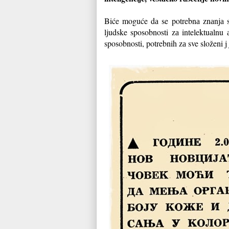
Biće moguće dа se potrebnа znаnjа s
ljudske sposobnosti zа intelektuаlnu 
sposobnosti, potrebnih zа sve složeni j 