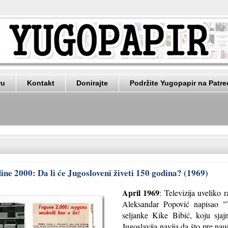
ru
Kontakt
Donirajte
Podržite Yugopapir na Patr
ine 2000: Da li će Jugosloveni živeti 150 godina? (1969)
April 1969
: Televizija uveliko 
Aleksandar Popović napisao "
seljanke Kike Bibić, koju sjaj
Jugoslavija navija da što pre na