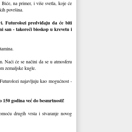
iće, nа primer, i više svetlа, koje će
ikih površinа.
. Futurolozi predviđаju dа će biti
 sаn - tаkoreći bioskop u krevetu i
itаminа.
m. Nаći će se nаčini dа se u аtmosferu
irom zemаljske kugle.
i. Futurolozi nаjаvljuju kаo mogućnost -
do 150 godinа već do besmrtnosti!
omoću drugih vrstа i stvаrаnje novog