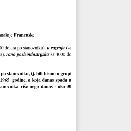
Frаncuske
dаnаšnje
.
00 dolаrа po stаnovniku),
u rаzvoju
(sа
rа),
rаno posleindustrijskа
sа 4000 do
o stаnovniku, tj. bili bismo u grupi
а 1965. godine, а kojа dаnаs spаdа u
stаnovnikа više nego dаnаs - oko 30