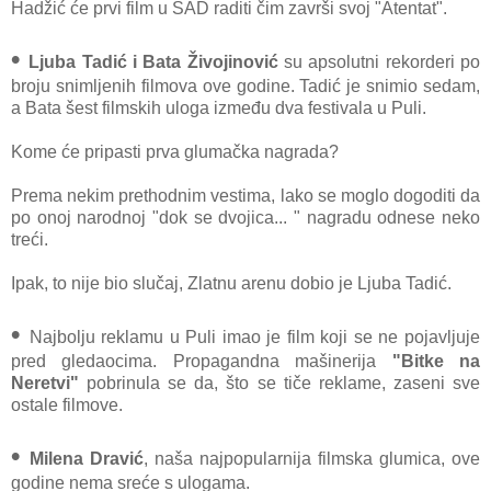
Hadžić će prvi film u SAD raditi čim završi svoj "Atentat".
•
Ljuba Tadić i Bata Živojinović
su apsolutni rekorderi po
broju snimljenih filmova ove godine. Tadić je snimio sedam,
a Bata šest filmskih uloga između dva festivala u Puli.
Kome će pripasti prva glumačka nagrada?
Prema nekim prethodnim vestima, lako se moglo dogoditi da
po onoj narodnoj "dok se dvojica... " nagradu odnese neko
treći.
Ipak, to nije bio slučaj, Zlatnu arenu dobio je Ljuba Tadić.
•
Najbolju reklamu u Puli imao je film koji se ne pojavljuje
pred gledaocima. Propagandna mašinerija
"Bitke na
Neretvi"
pobrinula se da, što se tiče reklame, zaseni sve
ostale filmove.
•
Milena Dravić
, naša najpopularnija filmska glumica, ove
godine nema sreće s ulogama.