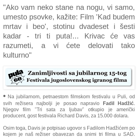
"Ako vam neko stane na nogu, vi samo,
umesto psovke, kažite: Film 'Kad budem
mrtav i beo', stotinu dvadeset i šesti
kadar - tri ti puta!... Krivac će vas
razumeti, a vi ćete delovati tako
kulturno"
•
Na jubilarnom, petnaestom filmskom festivalu u Puli, od
svih režisera najbolji je posao napravio
Fadil Hadžić
.
Njegov film "Tri sata za ljubav" otkupio je američki
producent, gost festivala Richard Davis, za 15.000 dolara.
Osim toga, Davis je potpisao ugovor s Fadilom Hadžićem po
kojem je naš režiser obavezan da snimi tri filma u SAD.