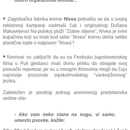
dobro organizovati festival..."
•
Zagrebačka fabrika kreme
Nivea
potrudila se da u svojoj
reklamnoj kampanji nadmaši čak i originalnog Dušana
Makavejeva! Na pulskoj plaži "Zlatne stijene", Nivea je svim
kupačima koji su imali kod sebe "Nivea" kremu delila velike
plastične lopte s natpisom "Nivea"!
•
Novinari su zaključili da su na Festivalu jugoslovenskog
filma u Puli gledaoci imali divnu priliku da obogate svoj
psovački repertoar, jer su u mnogim filmovima mogli da čuju
najnovije proizvode srpskohrvatskog "vanknjiževnog"
jezika.
Zabeležen je predlog jednog anonimnog predstavnika
sedme sile:
- Ako vam neko stane na nogu, vi samo,
umesto psovke, kažite: