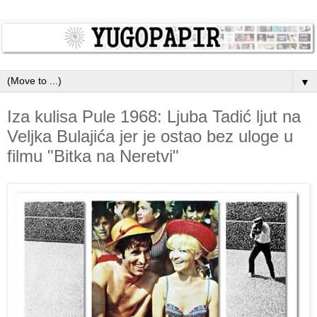
▼
Iza kulisa Pule 1968: Ljuba Tadić ljut na
Veljka Bulajića jer je ostao bez uloge u
filmu "Bitka na Neretvi"