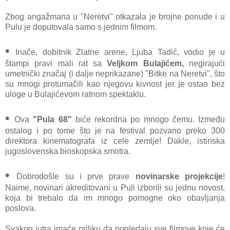
Zbog angažmana u "Neretvi" otkazala je brojne ponude i u
Pulu je doputovala samo s jednim filmom.
•
Inače, dobitnik Zlatne arene, Ljuba Tadić, vodio je u
štampi pravi mali rat sa
Veljkom Bulajićem,
negirajući
umetnički značaj (i dalje neprikazane) "Bitke na Neretvi", što
su mnogi protumačili kao njegovu kivnost jer je ostao bez
uloge u Bulajićevom ratnom spektaklu.
•
Ova
"Pula 68"
biće rekordna po mnogo čemu. Između
ostalog i po tome što je na festival pozvano preko 300
direktora kinematografa iz cele zemlje! Dakle, istinska
jugoslovenska bioskopska smotra.
•
Dobrodošle su i prve prave
novinarske projekcije
!
Naime, novinari akreditovani u Puli izborili su jednu novost,
koja bi trebalo da im mnogo pomogne oko obavljanja
poslova.
Svakog jutra imaće priliku da pogledaju sve filmove koje će