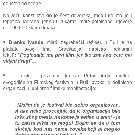
odustao od scene.
Najveću korist izvuklo je šest devojaka, među kojima je i
lepotica Jadrana, jer su u rukama imale potpisane ugovore
na 100.000 starih dinara.
•
Branko Ivanda
, mladi zagrebački režiser, u Puli je na
plakatu svog filma "Gravitacija" napisao "reklamni
tekst":
"Pogledajte mu prvi film, jer tko zna kad ćete mu
vidjeti drugi"...
•
Filmski i pozorišni kritičar
Petar Volk
, direktor
ovogodišnjeg Filmskog festivala u Puli, ovako je definisao
organizaciju jubilarne filmske manifestacije:
"Mislim da je festival bio dobro organizovan.
A ako neko procenjuje da je organizacija bila
loša zbog mesta na kome je sedeo u areni - ja
tu zaista ništa ne mogu! Bojim se da u tom
slučaju kod nas nema čoveka koji bi mogao