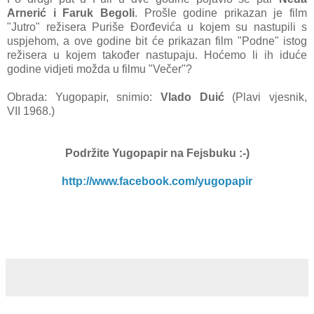
Arnerić i Faruk Begoli
. Prošle godine prikazan je film
"Jutro" režisera Puriše Đorđevića u kojem su nastupili s
uspjehom, a ove godine bit će prikazan film "Podne" istog
režisera u kojem također nastupaju. Hoćemo li ih iduće
godine vidjeti možda u filmu "Večer"?
Obrada: Yugopapir, snimio:
Vlado Duić
(Plavi vjesnik,
VII 1968.)
Podržite Yugopapir
na Fejsbuku :-)
http://www.facebook.com/yugopapir