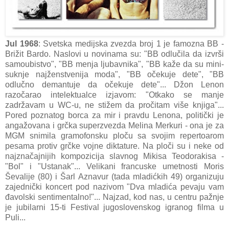
Jul 1968
: Svetska medijska zvezda broj 1 je famozna BB -
Brižit Bardo. Naslovi u novinama su: "BB odlučila da izvrši
samoubistvo", "BB menja ljubavnika", "BB kaže da su mini-
suknje najženstvenija moda", "BB očekuje dete", "BB
odlučno demantuje da očekuje dete"... Džon Lenon
razočarao intelektualce izjavom: "Otkako se manje
zadržavam u WC-u, ne stižem da pročitam više knjiga"...
Pored poznatog borca za mir i pravdu Lenona, politički je
angažovana i grčka superzvezda Melina Merkuri - ona je za
MGM snimila gramofonsku ploču sa svojim repertoarom
pesama protiv grčke vojne diktature. Na ploči su i neke od
najznačajnijih kompozicija slavnog Mikisa Teodorakisa -
"Bol" i "Ustanak"... Velikani francuske umetnosti Moris
Ševalije (80) i Šarl Aznavur (tada mladićkih 49) organizuju
zajednički koncert pod nazivom "Dva mladića pevaju vam
đavolski sentimentalno!"... Najzad, kod nas, u centru pažnje
je jubilarni 15-ti Festival jugoslovenskog igranog filma u
Puli...