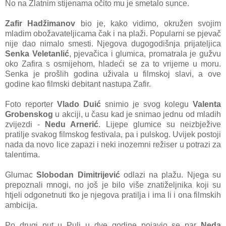
No na Zlatnim stijenama očito mu je smetalo sunce.
Zafir Hadžimanov
bio je, kako vidimo, okružen svojim
mladim obožavateljicama čak i na plaži. Popularni se pjevač
nije dao nimalo smesti. Njegova dugogodišnja prijateljica
Senka Veletanlić
, pjevačica i glumica, promatrala je gužvu
oko Zafira s osmijehom, hladeći se za to vrijeme u moru.
Senka je prošlih godina uživala u filmskoj slavi, a ove
godine kao filmski debitant nastupa Zafir.
Foto reporter
Vlado Duić
snimio je svog kolegu
Valenta
Grobenskog
u akciji, u času kad je snimao jednu od mladih
zvijezdi -
Nedu Arnerić
. Lijepe glumice su neizbježive
pratilje svakog filmskog festivala, pa i pulskog. Uvijek postoji
nada da novo lice zapazi i neki inozemni režiser u potrazi za
talentima.
Glumac
Slobodan Dimitrijević
odlazi na plažu. Njega su
prepoznali mnogi, no još je bilo više znatiželjnika koji su
htjeli odgonetnuti tko je njegova pratilja i ima li i ona filmskih
ambicija.
Po drugi put u Puli u dve godine pojavio se par
Neda