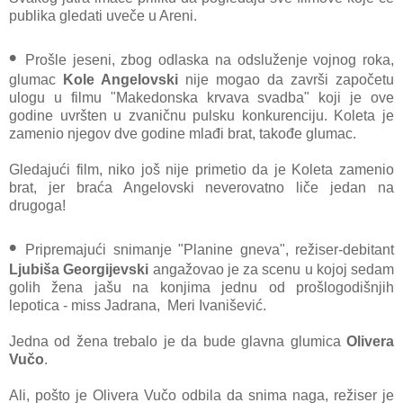
publika gledati uveče u Areni.
•
Prošle jeseni, zbog odlaska na odsluženje vojnog roka,
glumac
Kole Angelovski
nije mogao da završi započetu
ulogu u filmu "Makedonska krvava svadba" koji je ove
godine uvršten u zvaničnu pulsku konkurenciju. Koleta je
zamenio njegov dve godine mlađi brat, takođe glumac.
Gledajući film, niko još nije primetio da je Koleta zamenio
brat, jer braća Angelovski neverovatno liče jedan na
drugoga!
•
Pripremajući snimanje "Planine gneva", režiser-debitant
Ljubiša Georgijevski
angažovao je za scenu u kojoj sedam
golih žena jašu na konjima jednu od prošlogodišnjih
lepotica - miss Jadrana, Meri Ivanišević.
Jedna od žena trebalo je da bude glavna glumica
Olivera
Vučo
.
Ali, pošto je Olivera Vučo odbila da snima naga, režiser je