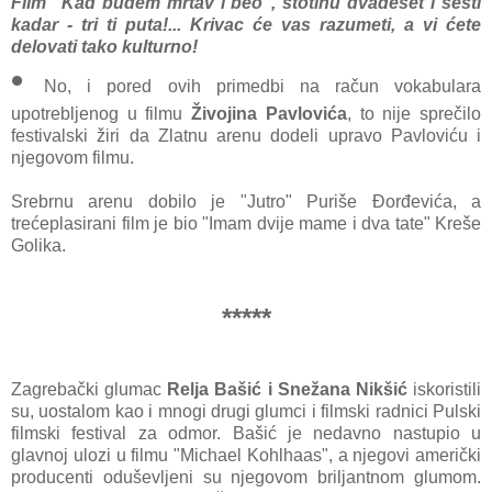
Film "Kad budem mrtav i beo", stotinu dvadeset i šesti
kadar - tri ti puta!... Krivac će vas razumeti, a vi ćete
delovati tako kulturno!
•
No, i pored ovih primedbi na račun vokabulara
upotrebljenog u filmu
Živojina Pavlovića
, to nije sprečilo
festivalski žiri da Zlatnu arenu dodeli upravo Pavloviću i
njegovom filmu.
Srebrnu arenu dobilo je "Jutro" Puriše Đorđevića, a
trećeplasirani film je bio "Imam dvije mame i dva tate" Kreše
Golika.
*****
Zagrebački glumac
Relja Bašić i Snežana Nikšić
iskoristili
su, uostalom kao i mnogi drugi glumci i filmski radnici Pulski
filmski festival za odmor. Bašić je nedavno nastupio u
glavnoj ulozi u filmu "Michael Kohlhaas", a njegovi američki
producenti oduševljeni su njegovom briljantnom glumom.