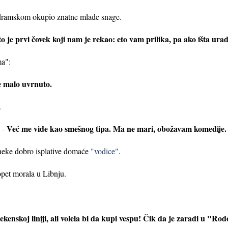
o-dramskom okupio znatne mlade snage.
to je prvi čovek koji nam je rekao: eto vam prilika, pa ako išta urad
ma":
će malo uvrnuto.
.
Već me vide kao smešnog tipa. Ma ne mari, obožavam komedije.
. -
neke dobro isplative domaće
"vodice"
.
opet morala u Libnju.
ekenskoj liniji, ali volela bi da kupi vespu! Čik da je zaradi u "R