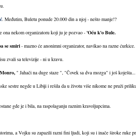
vu.
ć
. Međutim, Buletu ponude 20.000 din a njoj - nešto manje!?
'Oću k'o Bule.
e ona nekom organizatoru koji ju je pozvao -
pa se smiri
- mazno će anonimni organizator, navikao na razne ćurkice.
su zvali sa televizije - ni u kravu.
 Monro,
" Jahači na duge staze ", "Čovek sa dva mozga" i još koješta...
e sestre negde u Libiji i rešila da u životu više nikome ne pruži prilik
 ostane gde je i bila, na raspolaganju raznim kravoljupcima.
rima, a Vojku su zapazili razni fini ljudi, koji su i inače široke ruke p