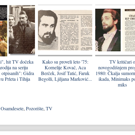
i", hit TV dočeka
Kako su proveli leto '75:
TV kritičari 
rodija na seriju
Kornelije Kovač, Aca
novogodišnjem pr
 otpisanih": Gidra
Berček, Josif Tatić, Faruk
1980: Čkalja sumorn
u Prleta i Tihija
Begolli, Ljiljana Marković...
ikada, Minimaks po
miks
,
Osamdesete
,
Pozorište
,
TV