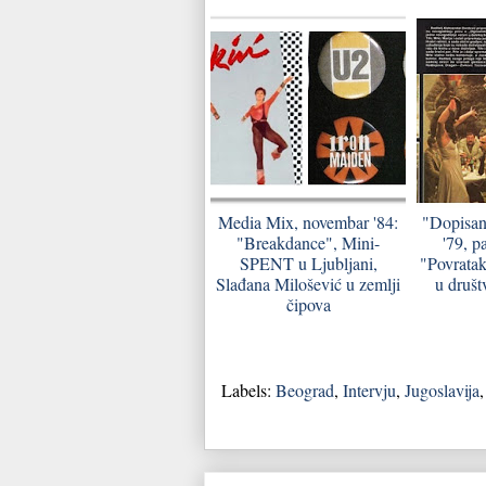
Media Mix, novembar '84:
"Dopisan
"Breakdance", Mini-
'79, pa
SPENT u Ljubljani,
"Povratak
Slađana Milošević u zemlji
u društv
čipova
Labels:
Beograd
,
Intervju
,
Jugoslavija