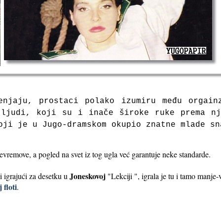
enjaju, prostaci polako izumiru među orgain
 ljudi, koji su i inače široke ruke prema nj
oji je u Jugo-dramskom okupio znatne mlade sn
evremove, a pogled na svet iz tog ugla već garantuje neke standarde.
Joneskovoj
i igrajući za desetku u
"Lekciji ", igrala je tu i tamo manje-
 floti
.