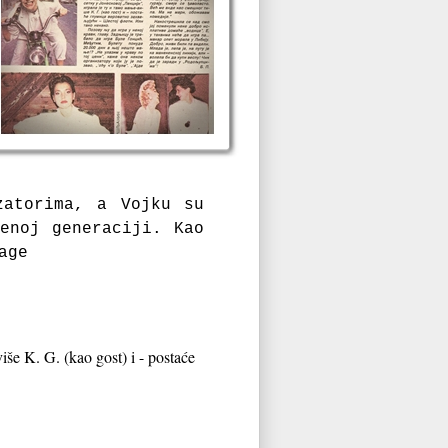
zatorima, a Vojku su
enoj generaciji. Kao
age
više K. G. (kao gost) i - postaće