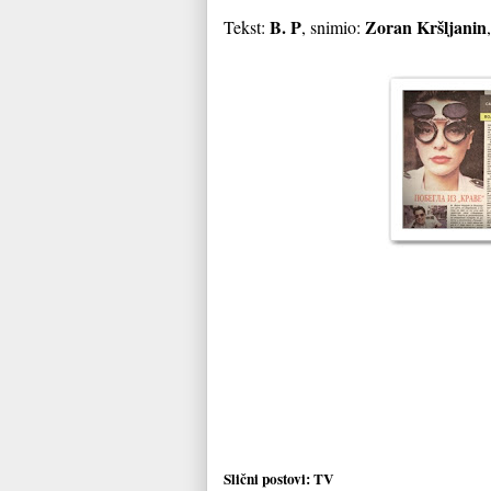
B. P
Zoran Kršljanin
Tekst:
, snimio:
Slični postovi:
TV