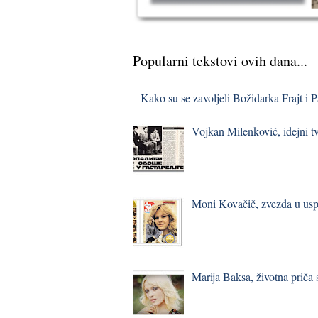
Popularni tekstovi ovih dana...
Kako su se zavoljeli Božidarka Frajt i 
Vojkan Milenković, idejni t
Moni Kovačič, zvezda u usp
Marija Baksa, životna priča