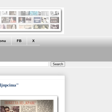
eonu
FB
X
doljupcima"