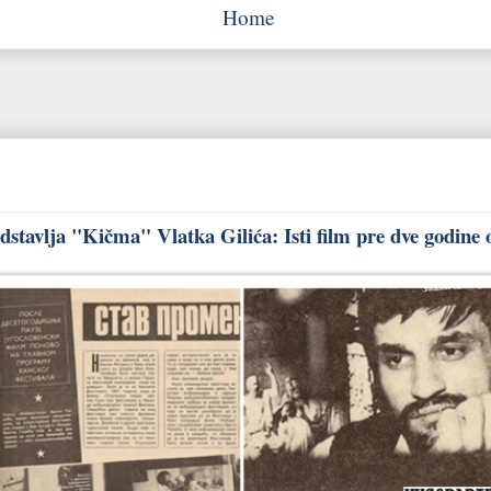
Home
stavlja "Kičma" Vlatka Gilića: Isti film pre dve godine 