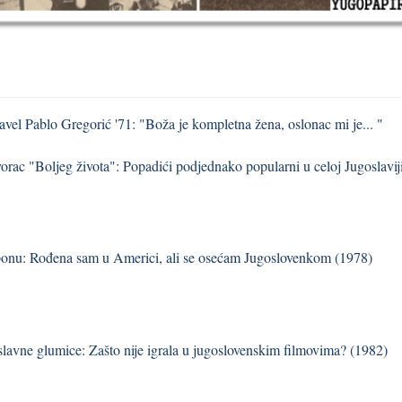
Pavel Pablo Gregorić '71: "Boža je kompletna žena, oslonac mi je... "
vorac "Boljeg života": Popadići podjednako popularni u celoj Jugoslavij
onu: Rođena sam u Americi, ali se osećam Jugoslovenkom (1978)
 slavne glumice: Zašto nije igrala u jugoslovenskim filmovima? (1982)