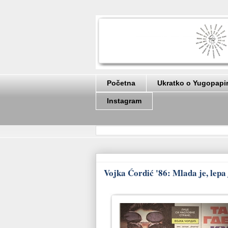
Početna
Ukratko o Yugopapi
Instagram
Vojka Ćordić '86: Mlada je, lepa 