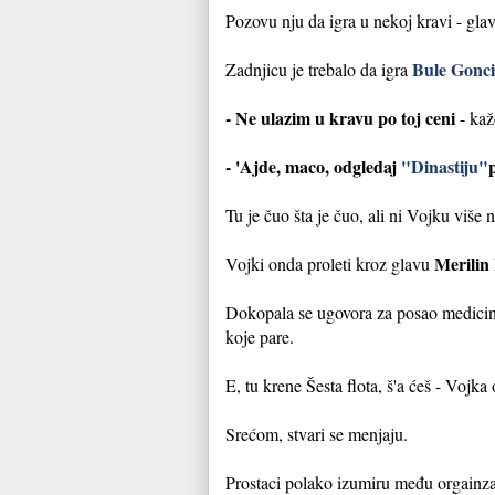
Pozovu nju da igra u nekoj kravi - gla
Bule Gonci
Zadnjicu je trebalo da igra
- Ne ulazim u kravu po toj ceni
- kaž
- 'Ajde, maco, odgledaj
"Dinastiju"
Tu je čuo šta je čuo, ali ni Vojku više ni
Merilin
Vojki onda proleti kroz glavu
Dokopala se ugovora za posao medicinsk
koje pare.
E, tu krene Šesta flota, š'a ćeš - Vojka
Srećom, stvari se menjaju.
Prostaci polako izumiru među orgainzato