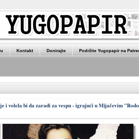
ru
Kontakt
Donirajte
Podržite Yugopapir na Patr
je i volela bi da zaradi za vespu - igrajući u Mijačevim "Ro