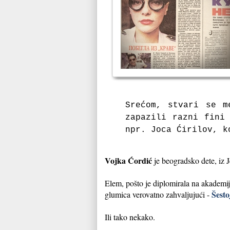
Srećom, stvari se m
zapazili razni fini
npr. Joca Ćirilov, k
Vojka Ćordić
je beogradsko dete, iz J
Elem, pošto je diplomirala na akademij
Šestoj
glumica verovatno zahvaljujući -
Ili tako nekako.