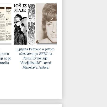
o
Ljiljana Petrović o prvom
ogramu
učestvovanju SFRJ na
iji nego
Pesmi Evrovizije:
trefio
"Socijalistički" saveti
Miroslava Antića