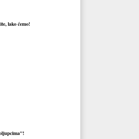
ite, lako ćemo!
odoljupcima"!