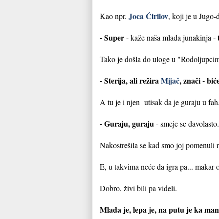
Joca Ćirilov
Kao npr.
, koji je u Jug
- Super
- kaže naša mlada junakinja -
Tako je došla do uloge u "Rodoljupci
- Sterija, ali režira
Mijač
, znači - bi
A tu je i njen utisak da je guraju u fah
- Guraju, guraju
- smeje se đavolasto
Nakostrešila se kad smo joj pomenuli 
E, u takvima neće da igra pa... makar 
Dobro, živi bili pa videli.
Mlada je, lepa je, na putu je ka man