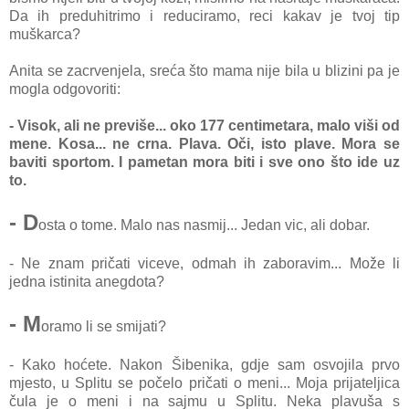
Da ih preduhitrimo i reduciramo, reci kakav je tvoj tip
muškarca?
Anita se zacrvenjela, sreća što mama nije bila u blizini pa je
mogla odgovoriti:
- Visok, ali ne previše... oko 177 centimetara, malo viši od
mene. Kosa... ne crna. Plava. Oči, isto plave. Mora se
baviti sportom. I pametan mora biti i sve ono što ide uz
to.
- D
osta o tome. Malo nas nasmij... Jedan vic, ali dobar.
- Ne znam pričati viceve, odmah ih zaboravim... Može li
jedna istinita anegdota?
- M
oramo li se smijati?
- Kako hoćete. Nakon Šibenika, gdje sam osvojila prvo
mjesto, u Splitu se počelo pričati o meni... Moja prijateljica
čula je o meni i na sajmu u Splitu. Neka plavuša s