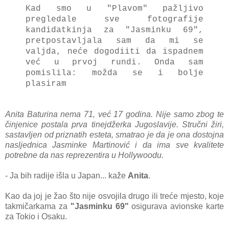
Kad smo u "Plavom" pažljivo
pregledale sve fotografije
kandidatkinja za "Jasminku 69",
pretpostavljala sam da mi se
valjda, neće dogodiiti da ispadnem
već u prvoj rundi. Onda sam
pomislila: možda se i bolje
plasiram
Anita Baturina nema 71, već 17 godina. Nije samo zbog te
činjenice postala prva tinejdžerka Jugoslavije. Stručni žiri,
sastavljen od priznatih esteta, smatrao je da je ona dostojna
nasljednica Jasminke Martinović i da ima sve kvalitete
potrebne da nas reprezentira u Hollywoodu.
- Ja bih radije išla u Japan... kaže
Anita
.
Kao da joj je žao što nije osvojila drugo ili treće mjesto, koje
takmičarkama za
"Jasminku 69"
osigurava avionske karte
za Tokio i Osaku.