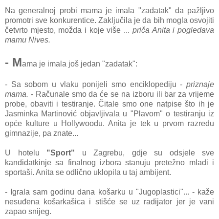
Na generalnoj probi mama je imala "zadatak" da pažljivo
promotri sve konkurentice. Zaključila je da bih mogla osvojiti
četvrto mjesto, možda i koje više ...
priča Anita i pogledava
mamu Nives.
- M
ama je imala još jedan "zadatak":
- Sa sobom u vlaku ponijeli smo enciklopediju -
priznaje
mama.
- Računale smo da će se na izboru ili bar za vrijeme
probe, obaviti i testiranje. Čitale smo one natpise što ih je
Jasminka Martinović objavljivala u "Plavom" o testiranju iz
opće kulture u Hollywoodu. Anita je tek u prvom razredu
gimnazije, pa znate...
U hotelu
"Sport"
u Zagrebu, gdje su odsjele sve
kandidatkinje sa finalnog izbora stanuju pretežno mladi i
sportaši. Anita se odlično uklopila u taj ambijent.
- Igrala sam godinu dana košarku u "Jugoplastici"... - kaže
nesuđena košarkašica i stišće se uz radijator jer je vani
zapao snijeg.