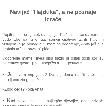
Navijač "Hajduka", a ne poznaje
igrače
Popili smo i drugi sok od kajsija. Plašili smo se da nam ne
bude zlo, pa smo ga, samoinicijativno zalili hladnim
viskijem. Nije pomoglo ni mamino odobrenje, Anita još nije
probala to "snobovsko" piće.
Odobrenje mame Nives nisu tražili ni ostali gosti koji su
netremice gledali prvu "tinejdžerku" Jugoslavije.
- J
e li vam neprijatno? Da prijeđemo na "ti"... Je li ti
neprijatno zbog toga?
- Zbog čega? - pita Anita.
- K
ad netko ima titulu najljepše djevojke, onda privlači