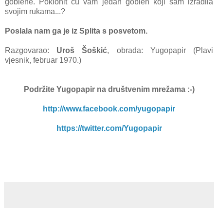
goblene. Poklonit ću vam jedan goblen koji sam izradila
svojim rukama...?
Poslala nam ga je iz Splita s posvetom.
Razgovarao:
Uroš Šoškić
, obrada: Yugopapir (Plavi
vjesnik, februar 1970.)
Podržite Yugopapir
na društvenim mrežama :-)
http://www.facebook.com/yugopapir
https://twitter.com/Yugopapir