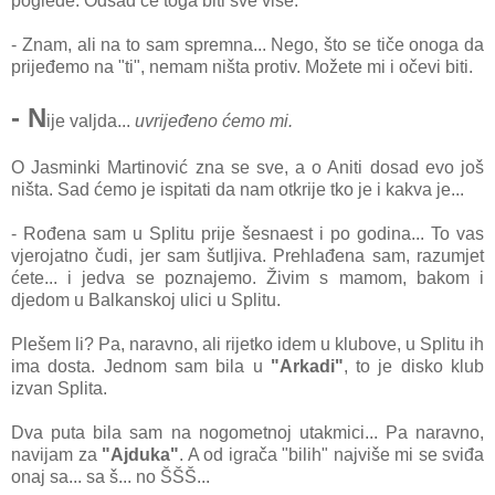
poglede. Odsad će toga biti sve više.
- Znam, ali na to sam spremna... Nego, što se tiče onoga da
prijeđemo na "ti", nemam ništa protiv. Možete mi i očevi biti.
- N
ije valjda...
uvrijeđeno ćemo mi.
O Jasminki Martinović zna se sve, a o Aniti dosad evo još
ništa. Sad ćemo je ispitati da nam otkrije tko je i kakva je...
- Rođena sam u Splitu prije šesnaest i po godina... To vas
vjerojatno čudi, jer sam šutljiva. Prehlađena sam, razumjet
ćete... i jedva se poznajemo. Živim s mamom, bakom i
djedom u Balkanskoj ulici u Splitu.
Plešem li? Pa, naravno, ali rijetko idem u klubove, u Splitu ih
ima dosta. Jednom sam bila u
"Arkadi"
, to je disko klub
izvan Splita.
Dva puta bila sam na nogometnoj utakmici... Pa naravno,
navijam za
"Ajduka"
. A od igrača "bilih" najviše mi se sviđa
onaj sa... sa š... no ŠŠŠ...