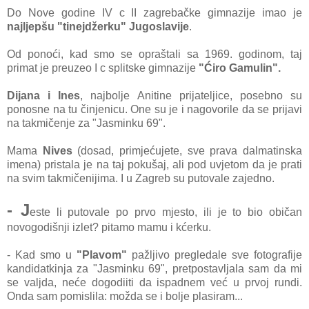
Do Nove godine IV c II zagrebačke gimnazije imao je
najljepšu "tinejdžerku" Jugoslavije
.
Od ponoći, kad smo se opraštali sa 1969. godinom, taj
primat je preuzeo I c splitske gimnazije
"Ćiro Gamulin".
Dijana i Ines
, najbolje Anitine prijateljice, posebno su
ponosne na tu činjenicu. One su je i nagovorile da se prijavi
na takmičenje za "Jasminku 69".
Mama
Nives
(dosad, primjećujete, sve prava dalmatinska
imena) pristala je na taj pokušaj, ali pod uvjetom da je prati
na svim takmičenijima. I u Zagreb su putovale zajedno.
- J
este li putovale po prvo mjesto, ili je to bio običan
novogodišnji izlet? pitamo mamu i kćerku.
- Kad smo u
"Plavom"
pažljivo pregledale sve fotografije
kandidatkinja za "Jasminku 69", pretpostavljala sam da mi
se valjda, neće dogodiiti da ispadnem već u prvoj rundi.
Onda sam pomislila: možda se i bolje plasiram...