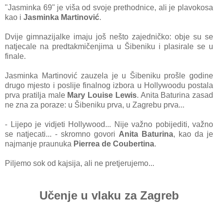
"Jasminka 69" je viša od svoje prethodnice, ali je plavokosa
kao i
Jasminka Martinović
.
Dvije gimnazijalke imaju još nešto zajedničko: obje su se
natjecale na predtakmičenjima u Šibeniku i plasirale se u
finale.
Jasminka Martinović zauzela je u Šibeniku prošle godine
drugo mjesto i poslije finalnog izbora u Hollywoodu postala
prva pratilja male
Mary Louise Lewis
. Anita Baturina zasad
ne zna za poraze: u Šibeniku prva, u Zagrebu prva...
- Lijepo je vidjeti Hollywood... Nije važno pobijediti, važno
se natjecati... - skromno govori
Anita Baturina
, kao da je
najmanje praunuka
Pierrea de Coubertina
.
Piljemo sok od kajsija, ali ne pretjerujemo...
Učenje u vlaku za Zagreb