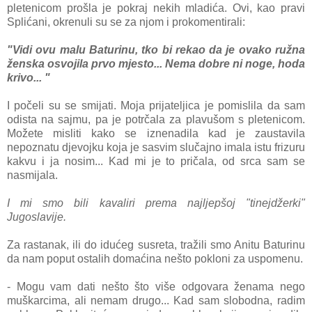
pletenicom prošla je pokraj nekih mladića. Ovi, kao pravi
Splićani, okrenuli su se za njom i prokomentirali:
"Vidi ovu malu Baturinu, tko bi rekao da je ovako ružna
ženska osvojila prvo mjesto... Nema dobre ni noge, hoda
krivo... "
I počeli su se smijati. Moja prijateljica je pomislila da sam
odista na sajmu, pa je potrčala za plavušom s pletenicom.
Možete misliti kako se iznenadila kad je zaustavila
nepoznatu djevojku koja je sasvim slučajno imala istu frizuru
kakvu i ja nosim... Kad mi je to pričala, od srca sam se
nasmijala.
I mi smo bili kavaliri prema najljepšoj "tinejdžerki"
Jugoslavije.
Za rastanak, ili do idućeg susreta, tražili smo Anitu Baturinu
da nam poput ostalih domaćina nešto pokloni za uspomenu.
- Mogu vam dati nešto što više odgovara ženama nego
muškarcima, ali nemam drugo... Kad sam slobodna, radim