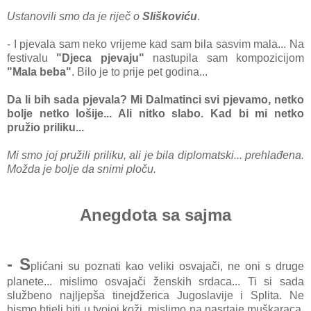
Ustanovili smo da je riječ o
Sliškoviću
.
- I pjevala sam neko vrijeme kad sam bila sasvim mala... Na
festivalu
"Djeca pjevaju"
nastupila sam kompozicijom
"Mala beba"
. Bilo je to prije pet godina...
Da li bih sada pjevala? Mi Dalmatinci svi pjevamo, netko
bolje netko lošije... Ali nitko slabo. Kad bi mi netko
pružio priliku...
Mi smo joj pružili priliku, ali je bila diplomatski... prehlađena.
Možda je bolje da snimi ploču.
Anegdota sa sajma
- S
plićani su poznati kao veliki osvajači, ne oni s druge
planete... mislimo osvajači ženskih srdaca... Ti si sada
službeno najljepša tinejdžerica Jugoslavije i Splita. Ne
bismo htjeli biti u tvojoj koži, mislimo na nasrtaje muškaraca.