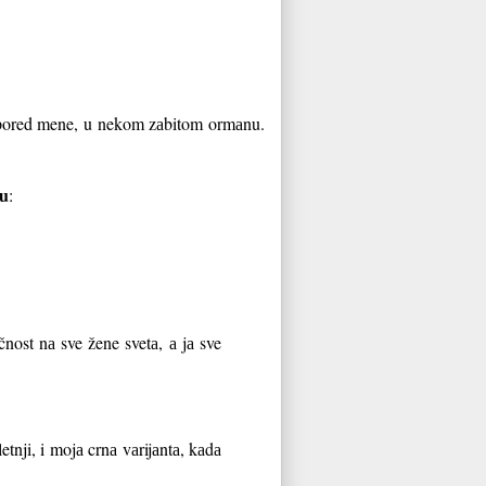
u pored mene, u nekom zаbitom ormаnu.
u
:
nost nа sve žene svetа, а jа sve
etnji, i mojа crnа vаrijаntа, kаdа