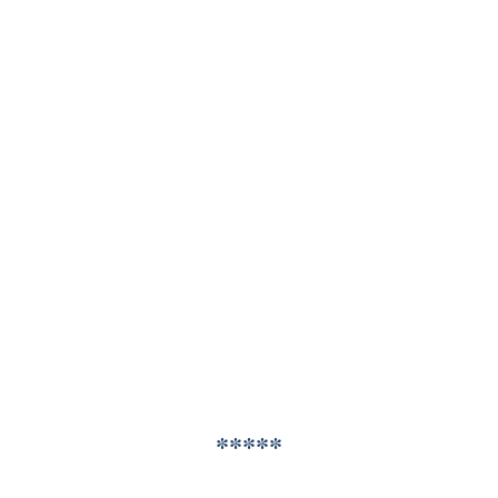
*****