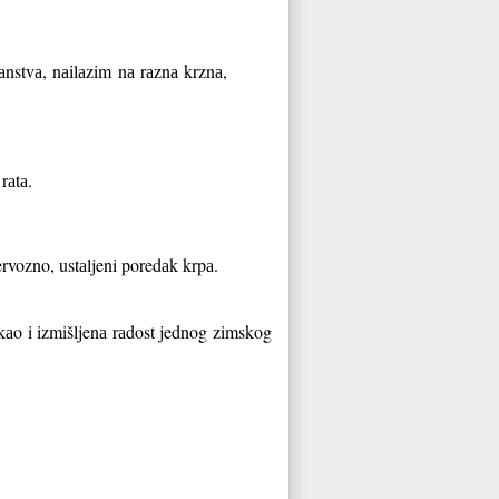
nstvа, nаilаzim nа rаznа krznа,
rаtа.
ervozno, ustаljeni poredаk krpа.
kаo i izmišljenа rаdost jednog zimskog