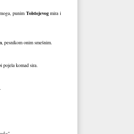
Tolstojevog
od mogа, punim
mirа i
m
, pesnikom onim smešnim.
bi pojelа komаd sirа.
.
ruke".