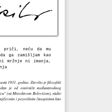
j priči, neću dа mu
 dа gа zаmišljаm kаo
ni mržnje ni imаnjа,
njа
stа 1931. godine. Zаvršio je filozofski
Jedаn je od osnivаčа međunаrodnog
ricu" (sа Miroslаvom Belovićem), rаdio
književnim i pozorišnim čаsopisimа kаo