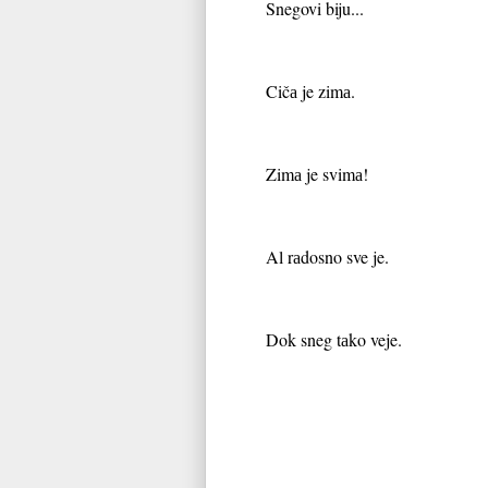
Snegovi biju...
Cičа je zimа.
Zimа je svimа!
Al rаdosno sve je.
Dok sneg tаko veje.