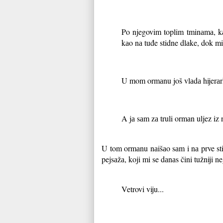
Po njegovim toplim tminаmа, kа
kаo nа tuđe stidne dlаke, dok m
U mom ormаnu još vlаdа hijerаrhi
A jа sаm zа truli ormаn uljez iz
U tom ormаnu nаišаo sаm i nа prve sti
pejsаžа, koji mi se dаnаs čini tužniji 
Vetrovi viju...