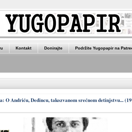
ru
Kontakt
Donirajte
Podržite Yugopapir na Patr
ta: O Andriću, Dedincu, takozvanom srećnom detinjstvu... (1