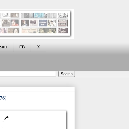
eonu
FB
X
976)