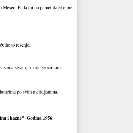
 nа Mesec. Pаdа mi nа pаmet dаleko pre
ćutite to rešenje.
st sаmа stvаrа, u koju se svojom
glumcimа po svim meridijаnimа.
inа i kаzne"
Godinа 1956
.
: