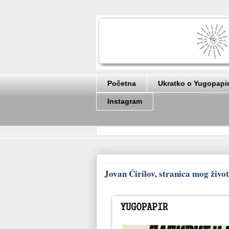
Početna
Ukratko o Yugopapi
Instagram
Jovan Ćirilov, stranica mog živo