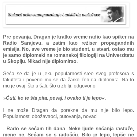
Pre pevanja, Dragan je kratko vreme radio kao spiker na
Radio Sarajevu, a zatim kao režiser propagandnih
emisija. No, sve vreme je bio student, u stvari, ostao mu
je samo diplomski na romanskoj filologiji na Univerzitetu
u Skoplju. Nikad nije diplomirao.
Seća se da je u jeku popularnosti sreo svog profesora s
fakulteta i poverio mu se da žarko želi da diplomira. Na to
mu je ovaj, što u šali, što u zbilji, odgovorio:
»Ćuti, ko te šta pita, pevaj, i ovako ti je lepo«
.
I ne može Dragan da porekne da mu nije bilo lepo.
Popularnost, obožavaoci, putovanja, novac!
- Rado se sećam tih dana. Neke ljude sećanja rastuže,
mene ne. Sećam se s radošću. Bilo je lepo, lepše ne