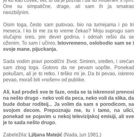
je ko kao čovek, već to da je poznat i da su »viđene« s njim.
One su simpatične, drage, ali sam ih ja smatrao
neozbiljnim.
Osim toga, često sam putovao, bio na turnejama i po tri
meseca. I ko bi me za to vreme čekao? Moju suprugu sam
slučajno sreo, pre devet godina, i odmah rešio da se
oženim. To sam i učinio.
Istovremeno, oslobodio sam se i
svoje mane, pijuckanja.
Sada vodim pravi porodični život. Smiren, sređen, i srećan
sam zbog toga. Gotovo da ne pevam uopšte. Ponekad
pokušam, ali je to retko. I teško mi je. Da bi pevao, iskreno
pevao, moraš biti »nošen« od publike.
Ali, kad prođeš sve te faze, onda se ta iskrenost prenosi
na nešto drugo - neko voli da peca, neko voli da slika, da
bude dobar roditeij... Ja volim da sam s porodicom, sa
svojom decom. Prepoznaju me, tu i tamo, na ulici,
ponekad se pojavim u nekoj televizijskoj emisiji, ali sve
je to sada nešto drugo.
Zabeležila:
Ljiljana Matejić
(Nada, jun 1981.)