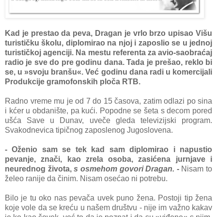
Kad je prestao da peva, Dragan je vrlo brzo upisao Višu
turističku školu, diplomirao na njoj i zaposlio se u jednoj
turističkoj agenciji. Na mestu referenta za avio-saobraćaj
radio je sve do pre godinu dana. Tada je prešao, reklo bi
se, u »svoju branšu«. Već godinu dana radi u komercijali
Produkcije gramofonskih ploča RTB.
Radno vreme mu je od 7 do 15 časova, zatim odlazi po sina
i kćer u obdanište, pa kući. Popodne se šeta s decom pored
ušća Save u Dunav, uveče gleda televizijski program.
Svakodnevica tipičnog zaposlenog Jugoslovena.
- Oženio sam se tek kad sam diplomirao i napustio
pevanje, znači, kao zrela osoba, zasićena jurnjave i
neurednog života,
s osmehom govori Dragan.
-
Nisam to
želeo ranije da činim. Nisam osećao ni potrebu.
Bilo je tu oko nas pevača uvek puno žena. Postoji tip žena
koje vole da se kreću u našem društvu - nije im važno kakav