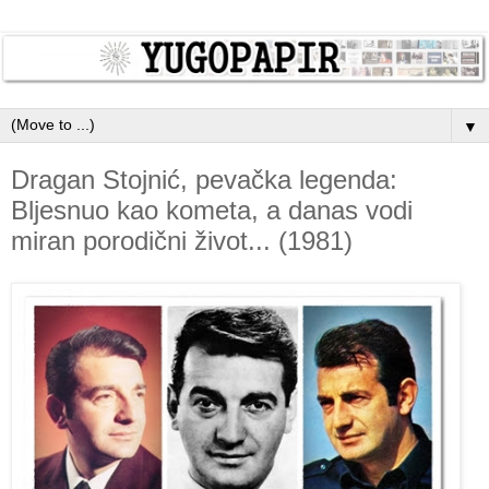
▼
Dragan Stojnić, pevačka legenda:
Bljesnuo kao kometa, a danas vodi
miran porodični život... (1981)