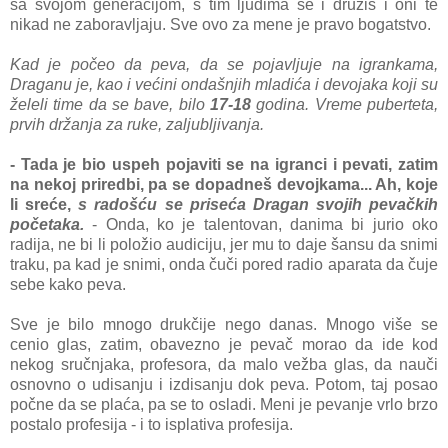
sa svojom generacijom, s tim ljudima se i družiš i oni te
nikad ne zaboravljaju. Sve ovo za mene je pravo bogatstvo.
Kad je počeo da peva, da se pojavljuje na igrankama,
Draganu je, kao i većini ondašnjih mladića i devojaka koji su
želeli time da se bave, bilo
17-18
godina. Vreme puberteta,
prvih držanja za ruke, zaljubljivanja.
- Tada je bio uspeh pojaviti se na igranci i pevati, zatim
na nekoj priredbi, pa se dopadneš devojkama... Ah, koje
li sreće,
s radošću se priseća Dragan svojih pevačkih
početaka.
- Onda, ko je talentovan, danima bi jurio oko
radija, ne bi li položio audiciju, jer mu to daje šansu da snimi
traku, pa kad je snimi, onda čuči pored radio aparata da čuje
sebe kako peva.
Sve je bilo mnogo drukčije nego danas. Mnogo više se
cenio glas, zatim, obavezno je pevač morao da ide kod
nekog sručnjaka, profesora, da malo vežba glas, da nauči
osnovno o udisanju i izdisanju dok peva. Potom, taj posao
počne da se plaća, pa se to osladi. Meni je pevanje vrlo brzo
postalo profesija - i to isplativa profesija.