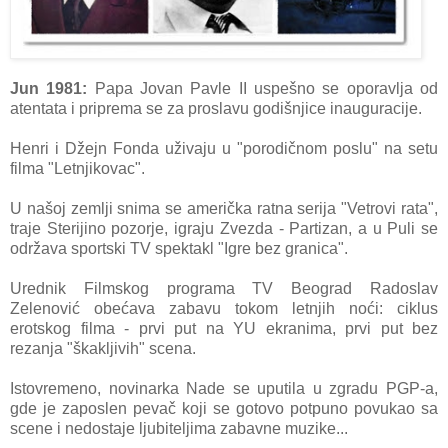
Jun 1981:
Papa Jovan Pavle II uspešno se oporavlja od
atentata i priprema se za proslavu godišnjice inauguracije.
Henri i Džejn Fonda uživaju u "porodičnom poslu" na setu
filma "Letnjikovac".
U našoj zemlji snima se američka ratna serija "Vetrovi rata",
traje Sterijino pozorje, igraju Zvezda - Partizan, a u Puli se
održava sportski TV spektakl "Igre bez granica".
Urednik Filmskog programa TV Beograd Radoslav
Zelenović obećava zabavu tokom letnjih noći: ciklus
erotskog filma - prvi put na YU ekranima, prvi put bez
rezanja "škakljivih" scena.
Istovremeno, novinarka Nade se uputila u zgradu PGP-a,
gde je zaposlen pevač koji se gotovo potpuno povukao sa
scene i nedostaje ljubiteljima zabavne muzike...