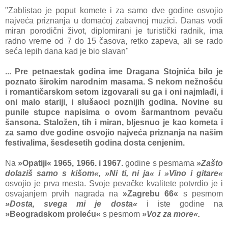
"Zablistao je poput komete i za samo dve godine osvojio
najveća priznanja u domaćoj zabavnoj muzici. Danas vodi
miran porodični život, diplomirani je turistički radnik, ima
radno vreme od 7 do 15 časova, retko zapeva, ali se rado
seća lepih dana kad je bio slavan"
... Pre petnaestak godina ime Dragana Stojnića bilo je
poznato širokim narodnim masama. S nekom nežnošću
i romantičarskom setom izgovarali su ga i oni najmlađi, i
oni malo stariji, i slušaoci poznijih godina. Novine su
punile stupce napisima o ovom šarmantnom pevaču
šansona. Staložen, tih i miran, bljesnuo je kao kometa i
za samo dve godine osvojio najveća priznanja na našim
festivalima, šesdesetih godina dosta cenjenim.
Na
»Opatiji« 1965, 1966. i 1967.
godine s pesmama
»Zašto
dolaziš samo s kišom«, »Ni ti, ni ja« i »Vino i gitare«
osvojio je prva mesta. Svoje pevačke kvalitete potvrdio je i
osvajanjem prvih nagrada na
»Zagrebu 66«
s pesmom
»Dosta, svega mi je dosta«
i iste godine na
»Beogradskom proleću«
s pesmom
»Voz za more«.