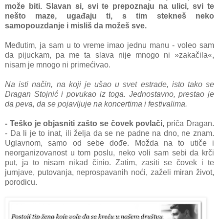
može biti. Slavan si, svi te prepoznaju na ulici, svi te
nešto maze, ugađaju ti, s tim stekneš neko
samopouzdanje i misliš da možeš sve.
Međutim, ja sam u to vreme imao jednu manu - voleo sam
da pijuckam, pa me ta slava nije mnogo ni »zakačila«,
nisam je mnogo ni primećivao.
Na isti način, na koji je ušao u svet estrade, isto tako se
Dragan Stojnić i povukao iz toga. Jednostavno, prestao je
da peva, da se pojavljuje na koncertima i festivalima.
- Teško je objasniti zašto se čovek povlači,
priča Dragan.
- Da li je to inat, ili želja da se ne padne na dno, ne znam.
Uglavnom, samo od sebe dođe. Možda na to utiče i
neorganizovanost u tom poslu, neko voli sam sebi da krči
put, ja to nisam nikad činio. Zatim, zasiti se čovek i te
jurnjave, putovanja, neprospavanih noći, zaželi miran život,
porodicu.