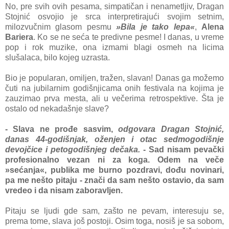
No, pre svih ovih pesama, simpatičan i nenametljiv, Dragan
Stojnić osvojio je srca interpretirajući svojim setnim,
milozvučnim glasom pesmu
»Bila je tako lepa«
,
Alena
Bariera
. Ko se ne seća te predivne pesme! I danas, u vreme
pop i rok muzike, ona izmami blagi osmeh na licima
slušalaca, bilo kojeg uzrasta.
Bio je popularan, omiljen, tražen, slavan! Danas ga možemo
čuti na jubilarnim godišnjicama onih festivala na kojima je
zauzimao prva mesta, ali u večerima retrospektive. Šta je
ostalo od nekadašnje slave?
- Slava ne prođe sasvim,
odgovara Dragan Stojnić,
danas 44-godišnjak, oženjen i otac sedmogodišnje
devojčice i petogodišnjeg dečaka.
- Sad nisam pevački
profesionalno vezan ni za koga. Odem na veče
»sećanja«, publika me burno pozdravi, dođu novinari,
pa me nešto pitaju - znači da sam nešto ostavio, da sam
vredeo i da nisam zaboravljen.
Pitaju se ljudi gde sam, zašto ne pevam, interesuju se,
prema tome, slava još postoji. Osim toga, nosiš je sa sobom,