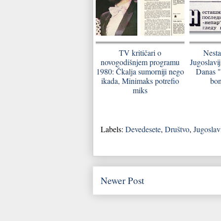
TV kritičari o
Nesta
novogodišnjem programu
Jugoslavij
1980: Čkalja sumorniji nego
Danas "
ikada, Minimaks potrefio
bon
miks
Labels:
Devedesete
,
Društvo
,
Jugoslav
Newer Post