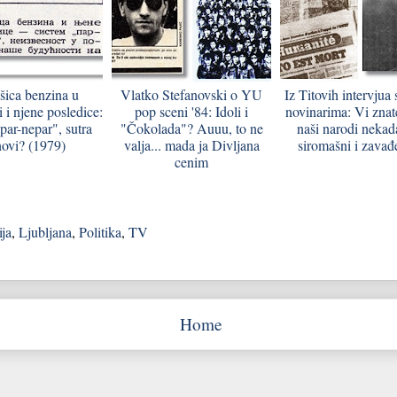
šica benzina u
Vlatko Stefanovski o YU
Iz Titovih intervjua
i i njene posledice:
pop sceni '84: Idoli i
novinarima: Vi znat
par-nepar", sutra
"Čokolada"? Auuu, to ne
naši narodi nekada
ovi? (1979)
valja... mada ja Divljana
siromašni i zavađe
cenim
ija
,
Ljubljana
,
Politika
,
TV
Home