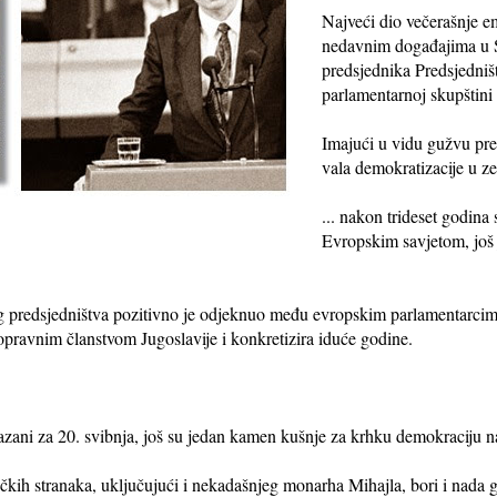
Najveći dio večerašnje em
nedavnim događajima u S
predsjednika Predsjedniš
parlamentarnoj skupštini
Imajući u vidu gužvu pre
vala demokratizacije u ze
... nakon trideset godina
Evropskim savjetom, još
 predsjedništva pozitivno je odjeknuo među evropskim parlamentarcima
opravnim članstvom Jugoslavije i konkretizira iduće godine.
azani za 20. svibnja, još su jedan kamen kušnje za krhku demokraciju 
ičkih stranaka, uključujući i nekadašnjeg monarha Mihajla, bori i nada 