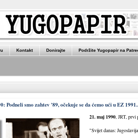
ru
Kontakt
Donirajte
Podržite Yugopapir na Patr
0: Podneli smo zahtev '89, očekuje se da ćemo ući u EZ 1991..
21. maj 1990
, JRT, prvi
"Svijet danas: Jugoslavi