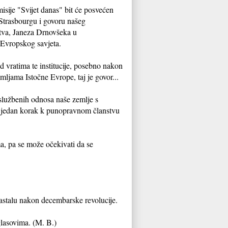
isije "Svijet danas" bit će posvećen
trasbourgu i govoru našeg
tva, Janeza Drnovšeka u
 Evropskog savjeta.
d vratima te institucije, posebno nakon
mljama Istočne Evrope, taj je govor...
 službenih odnosa naše zemlje s
 jedan korak k punopravnom članstvu
, pa se može očekivati da se
nastalu nakon decembarske revolucije.
glasovima. (M. B.)