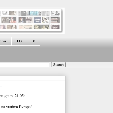
eonu
FB
X
.
 program, 21.05:
ja na vratima Evrope"