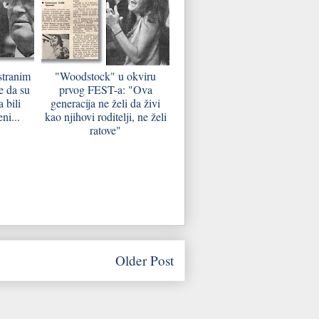
 stranim
"Woodstock" u okviru
e da su
prvog FEST-a: "Ova
 bili
generacija ne želi da živi
ni...
kao njihovi roditelji, ne želi
ratove"
Older Post