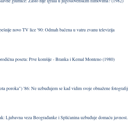
 slavne glumice: Zašto nije igrala u jugoslovenskim filmovima? (1982)
pešnije novo TV lice '90: Odmah bačena u vatru zvanu televizija
orodična poseta: Prve komšije - Branka i Kemal Monteno (1980)
ta poroka") '86: Ne uzbuđujem se kad vidim svoje obnažene fotografij
ak: Ljubavna veza Beograđanke i Splićanina uzbuđuje domaću javnost.