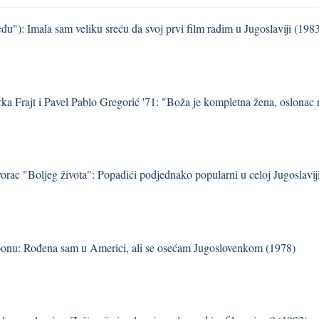
u"): Imala sam veliku sreću da svoj prvi film radim u Jugoslaviji (198
ka Frajt i Pavel Pablo Gregorić '71: "Boža je kompletna žena, oslonac m
vorac "Boljeg života": Popadići podjednako popularni u celoj Jugoslavij
onu: Rođena sam u Americi, ali se osećam Jugoslovenkom (1978)