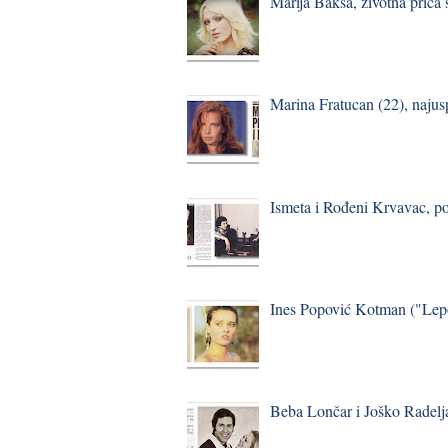
Marija Baksa, životna priča
Marina Fratucan (22), najus
Ismeta i Rođeni Krvavac, p
Ines Popović Kotman ("Lepo
Beba Lončar i Joško Radelj