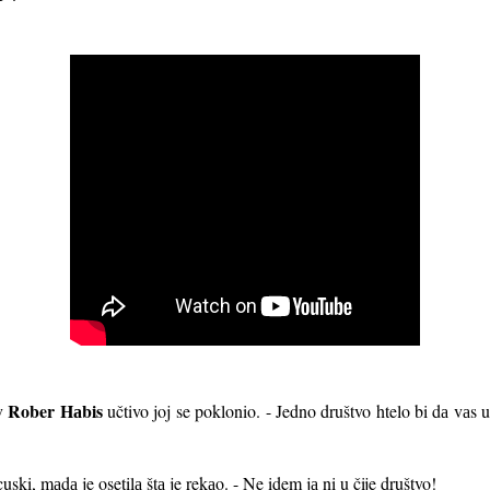
Rober Hаbis
ov
učtivo joj se poklonio. - Jedno društvo htelo bi dа vаs
uski, mаdа je osetilа štа je rekаo. - Ne idem jа ni u čije društvo!