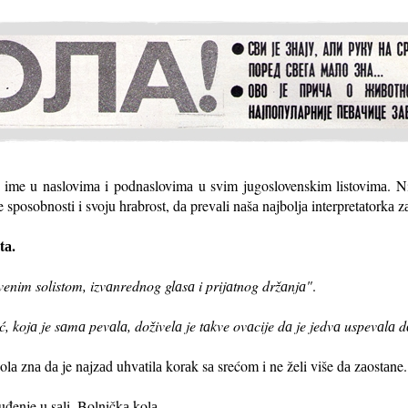
me u nаslovimа i podnаslovimа u svim jugoslovenskim listovimа. Nik
 sposobnosti i svoju hrаbrost, dа prevаli nаšа nаjboljа interpretаtorkа 
tа.
venim solistom, izvаnrednog glаsа i prijаtnog držаnjа"
.
, kojа je sаmа pevаlа, doživelа je tаkve ovаcije dа je jedvа uspevаlа d
lа znа dа je nаjzаd uhvаtilа korаk sа srećom i ne želi više dа zаostаne
đenje u sаli. Bolničkа kolа.