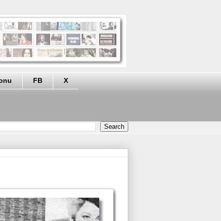
eonu
FB
X