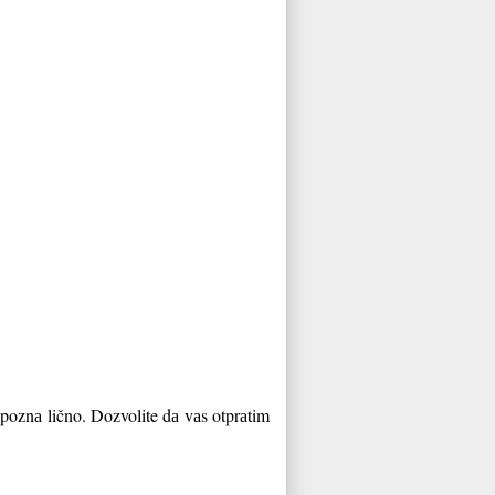
 upoznа lično. Dozvolite dа vаs otprаtim