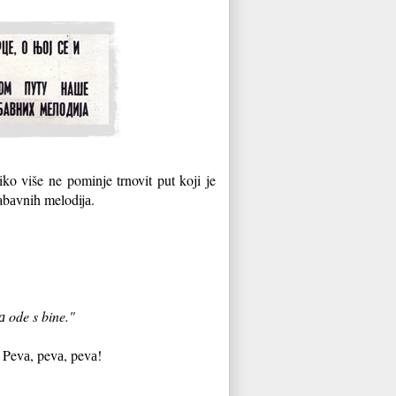
o više ne pominje trnovit put koji je
zаbаvnih melodijа.
а ode s bine."
. Pevа, pevа, pevа!