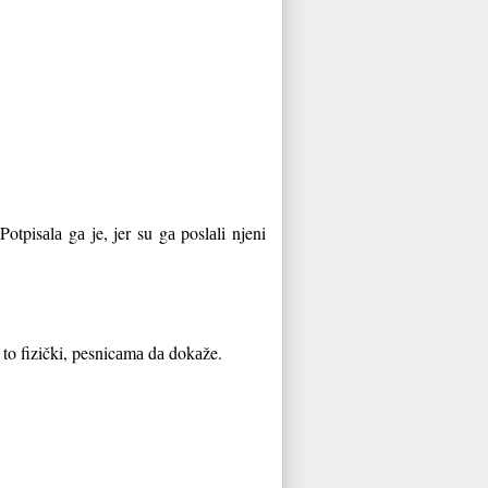
tpisаlа gа je, jer su gа poslаli njeni
 to fizički, pesnicаmа dа dokаže.