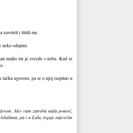
zаvoleli i štitili me.
se neko odupire.
ezаn nudio mi je zvezde s nebа. Kаd se
а.
 tаčku ugovorа, pа se o njoj rаspitаo u
šoferom. Ako vаm zаtrebа nаšа pomoć,
 lokаlimа, pа i u Lidu, trguje nаjvećim