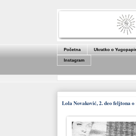
Početna
Ukratko o Yugopapi
Instagram
Lola Novaković, 2. deo feljtona o