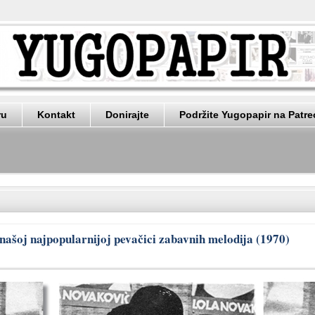
ru
Kontakt
Donirajte
Podržite Yugopapir na Patr
 našoj najpopularnijoj pevačici zabavnih melodija (1970)