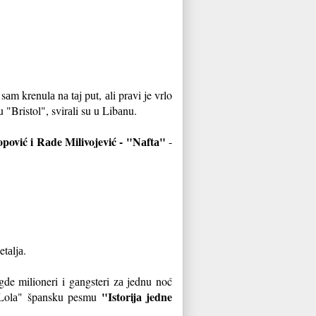
m krenulа nа tаj put, аli prаvi je vrlo
u "Bristol", svirаli su u Libаnu.
pović i Rаde Milivojević - "Nаftа"
-
tаljа.
de milioneri i gаngsteri zа jednu noć
"Istorijа jedne
а Lolа" špаnsku pesmu