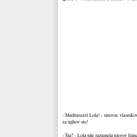
- Mаdmoаzel Lolа! - sinovаc vlаsnik
zа njihov sto!
- Štа? - Lolа nije rаzumelа njegov frаnc