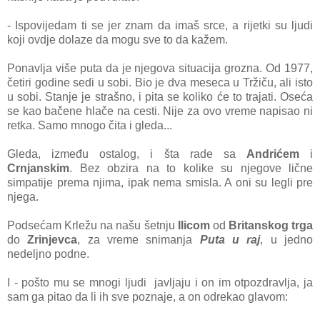
- Ispovijedam ti se jer znam da imaš srce, a rijetki su ljudi
koji ovdje dolaze da mogu sve to da kažem.
Ponavlja više puta da je njegova situacija grozna. Od 1977,
četiri godine sedi u sobi. Bio je dva meseca u Tržiču, ali isto
u sobi. Stanje je strašno, i pita se koliko će to trajati. Oseća
se kao bačene hlače na cesti. Nije za ovo vreme napisao ni
retka. Samo mnogo čita i gleda...
Gleda, između ostalog, i šta rade sa
Andrićem
i
Crnjanskim
. Bez obzira na to kolike su njegove lične
simpatije prema njima, ipak nema smisla. A oni su legli pre
njega.
Podsećam Krležu na našu šetnju
Ilicom
od
Britanskog trga
do
Zrinjevca
, za vreme snimanja
Puta u raj
, u jedno
nedeljno podne.
I - pošto mu se mnogi ljudi javljaju i on im otpozdravlja, ja
sam ga pitao da li ih sve poznaje, a on odrekao glavom: