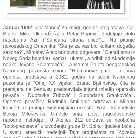
Januar 1982
: Igor Mandić za knjigu godine proglašava "Ca.
Blues" Mike Oklopdžića, a Petar Popović dodeljuje titulu
najalbuma Azri ("Sunčana strana ulice")... Na pitanje
novosadskog Dnevnika: "Šta je za vas bio kulturni događaj
sezone?", Miroslav Antić buntovno odgovara: "Oterali smo iz
Novog Sada balerinu Ivanku Lukateli, a odbili od Akademije
nauka Jovana Soldatovića"... Ansambl Baleta beogradskog
Narodnog pozorišta izvodi "Hofmanove priče", a prva
operska predstava u 1982. godini na sceni Narodnog
pozorišta je "Orfej XX vijeka" Bruna Bjelinskog, čija je
premijera na Bemusu predstavljala trijumf mladih operskih
pevača - Dubravke Zubović i Slobodana Stankovića...
Operska pevačica Radmila Smiljanić održava u Milanu
koncert uz pratnju Simfonijskog orkestra RAI i klarinetiste
Bokija Miloševića. Umesto arija, peva jugoslovenske
narodne melodije... U Ateljeu 212 održava se neobična
"rock-predstava" u izvođenju grupe Dr. Spira i ljudska bića...
U svetu, američki nedeljnik Tajm proglašava za "čoveka