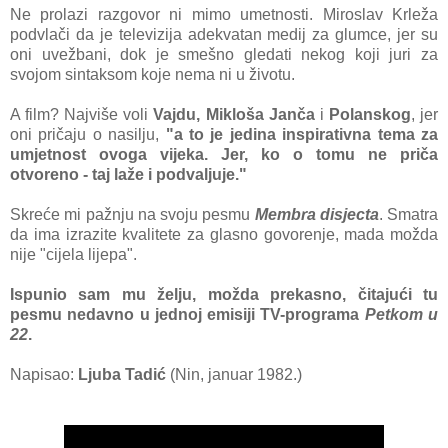
Ne prolazi razgovor ni mimo umetnosti. Miroslav Krleža
podvlači da je televizija adekvatan medij za glumce, jer su
oni uvežbani, dok je smešno gledati nekog koji juri za
svojom sintaksom koje nema ni u životu.
A film? Najviše voli
Vajdu, Mikloša Janča
i
Polanskog
, jer
oni pričaju o nasilju,
"a to je jedina inspirativna tema za
umjetnost ovoga vijeka. Jer, ko o tomu ne priča
otvoreno - taj laže i podvaljuje."
Skreće mi pažnju na svoju pesmu
Membra disjecta
.
Smatra
da ima izrazite kvalitete za glasno govorenje, mada možda
nije "cijela lijepa".
Ispunio sam mu želju, možda prekasno, čitajući tu
pesmu nedavno u jednoj emisiji TV-programa
Petkom u
22
.
Napisao:
Ljuba Tadić
(Nin, januar 1982.)