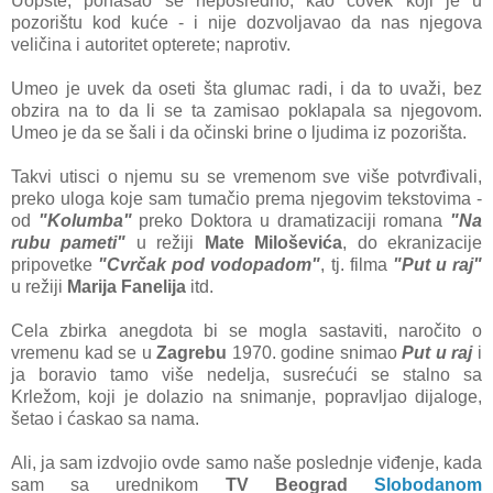
Uopšte, ponašao se neposredno, kao čovek koji je u
pozorištu kod kuće - i nije dozvoljavao da nas njegova
veličina i autoritet opterete; naprotiv.
Umeo je uvek da oseti šta glumac radi, i da to uvaži, bez
obzira na to da li se ta zamisao poklapala sa njegovom.
Umeo je da se šali i da očinski brine o ljudima iz pozorišta.
Takvi utisci o njemu su se vremenom sve više potvrđivali,
preko uloga koje sam tumačio prema njegovim tekstovima -
od
"Kolumba"
preko Doktora u dramatizaciji romana
"Na
rubu pameti"
u režiji
Mate Miloševića
, do ekranizacije
pripovetke
"Cvrčak pod vodopadom"
, tj. filma
"Put u raj"
u režiji
Marija Fanelija
itd.
Cela zbirka anegdota bi se mogla sastaviti, naročito o
vremenu kad se u
Zagrebu
1970. godine snimao
Put u raj
i
ja boravio tamo više nedelja, susrećući se stalno sa
Krležom, koji je dolazio na snimanje, popravljao dijaloge,
šetao i ćaskao sa nama.
Ali, ja sam izdvojio ovde samo naše poslednje viđenje, kada
sam sa urednikom
TV Beograd
Slobodanom