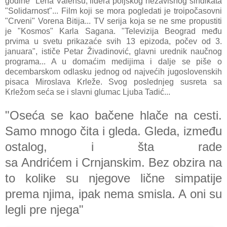
godine" Leha Valensu, lidera poljskog nezavisnog sindikata
"Solidarnost"... Film koji se mora pogledati je troipočasovni
"Crveni" Vorena Bitija... TV serija koja se ne sme propustiti
je "Kosmos" Karla Sagana. "Televizija Beograd među
prvima u svetu prikazaće svih 13 epizoda, počev od 3.
januara", ističe Petar Živadinović, glavni urednik naučnog
programa... A u domaćim medijima i dalje se piše o
decembarskom odlasku jednog od najvećih jugoslovenskih
pisaca Miroslava Krleže. Svog poslednjeg susreta sa
Krležom seća se i slavni glumac Ljuba Tadić...
"Oseća se kao bačene hlače na cesti.
Samo mnogo čita i gleda. Gleda, između
ostalog, i šta rade
sa Andrićem i Crnjanskim. Bez obzira na
to kolike su njegove lične simpatije
prema njima, ipak nema smisla. A oni su
legli pre njega
"