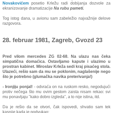
Novakovićem
posetio Krležu radi dobijanja dozvole za
ekranizovanje dramatizacije
Na rubu pameti.
Tog istog dana, u avionu sam zabeležio najvažnije delove
razgovora.
28. februar 1981, Zagreb, Gvozd 23
Pred vilom mercedes ZG 02-68. Na ulazu nas čeka
simpatična domaćica. Ostavljamo kapute i ulazimo u
prostran kabinet. Miroslav Krleža sedi kraj pisaćeg stola.
Ulazeći, rešio sam da mu se poklonim, naglašenije nego
što je potrebno (glumačka navika preterivanja!)
- Ironjiju ponjal!
- odvraća on na ruskom resko, negodujući
protiv nečega što mu ovim gestom zaista nisam rekao: svi
mu ponavljaju "kako dobro izgleda", a to nije istina, itd.
Da je rešio da se otvori, čak ispovedi, shvatio sam tek
kasnije kada je podvukao: