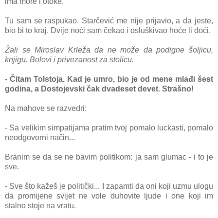
ima more i otoke.
Tu sam se raspukao. Starčević me nije prijavio, a da jeste,
bio bi to kraj. Dvije noći sam čekao i osluškivao hoće li doći.
Žali se Miroslav Krleža da ne može da podigne šoljicu,
knjigu. Bolovi i privezanost za stolicu.
- Čitam Tolstoja. Kad je umro, bio je od mene mlađi šest
godina, a Dostojevski čak dvadeset devet. Strašno!
Na mahove se razvedri:
- Sa velikim simpatijama pratim tvoj pomalo luckasti, pomalo
neodgovorni način...
Branim se da se ne bavim politikom: ja sam glumac - i to je
sve.
- Sve što kažeš je politički... I zapamti da oni koji uzmu ulogu
da promijene svijet ne vole duhovite ljude i one koji im
stalno stoje na vratu.