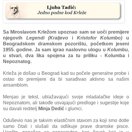
Sa Miroslavom Krležom upoznao sam se uoči premijere
njegovih
Legendi (Kraljevo
i
Kristofor Kolumbo)
u
Beogradskom dramskom pozorištu, početkom jeseni
1955. godine. Ja sam igrao naslovnu ulogu u
Kolumbu,
u stvari,
dva lika spojena za tu priliku - Kolumba i
Nepoznatog.
Krleža je došao u Beograd kad su počele generalne probe i
ostao do premijere da bi sarađivao aktivno sa našim
ansamblom.
Menjao je tekst, ublažavajući svoje mladalačke ideje o
Nepoznatom, ali takođe usvajajući predloge i sugestije koje
su davali reditelj
Minja Dedić
i glumci.
Oduševio nas je takvim elastičnim stavom za koji smo dotle
samo čitali i slušali da odlikuje prave dramske pisce.