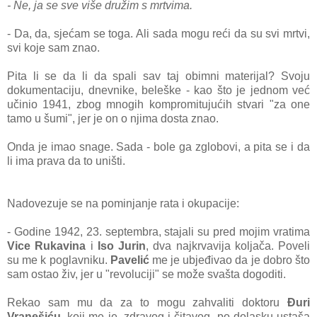
- Ne, ja se sve više družim s mrtvima.
- Da, da, sjećam se toga. Ali sada mogu reći da su svi mrtvi,
svi koje sam znao.
Pita li se da li da spali sav taj obimni materijal? Svoju
dokumentaciju, dnevnike, beleške - kao što je jednom već
učinio 1941, zbog mnogih kompromitujućih stvari "za one
tamo u šumi", jer je on o njima dosta znao.
Onda je imao snage. Sada - bole ga zglobovi, a pita se i da
li ima prava da to uništi.
Nadovezuje se na pominjanje rata i okupacije:
- Godine 1942, 23. septembra, stajali su pred mojim vratima
Vice Rukavina
i
Iso Jurin
, dva najkrvavija koljača. Poveli
su me k poglavniku.
Pavelić
me je ubjeđivao da je dobro što
sam ostao živ, jer u "revoluciji" se može svašta dogoditi.
Rekao sam mu da za to mogu zahvaliti doktoru
Đuri
Vranešiću
, koji me je, zdravog i čitavog, po dolasku ustaša