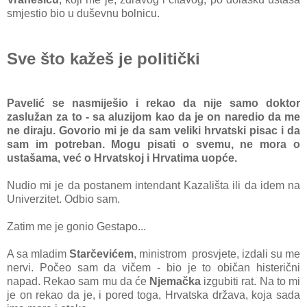
smjestio bio u duševnu bolnicu.
Sve što kažeš je politički
Pavelić se nasmiješio i rekao da nije samo doktor
zaslužan za to - sa aluzijom kao da je on naredio da me
ne diraju. Govorio mi je da sam veliki hrvatski pisac i da
sam im potreban. Mogu pisati o svemu, ne mora o
ustašama, već o Hrvatskoj i Hrvatima uopće.
Nudio mi je da postanem intendant Kazališta ili da idem na
Univerzitet. Odbio sam.
Zatim me je gonio Gestapo...
A sa mladim
Starčevićem
, ministrom prosvjete, izdali su me
nervi. Počeo sam da vičem - bio je to običan histerični
napad. Rekao sam mu da će
Njemačka
izgubiti rat. Na to mi
je on rekao da je, i pored toga, Hrvatska država, koja sada