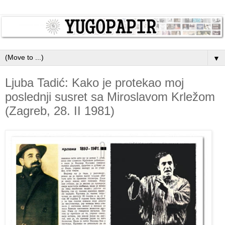
▼
Ljuba Tadić: Kako je protekao moj
poslednji susret sa Miroslavom Krležom
(Zagreb, 28. II 1981)