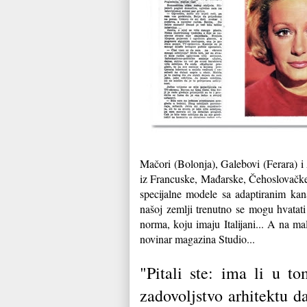
Mačori (Bolonja), Galebovi (Ferara) i 
iz Francuske, Mađarske, Čehoslovačke, 
specijalne modele sa adaptiranim k
našoj zemlji trenutno se mogu hvatat
norma, koju imaju Italijani... A na m
novinar magazina Studio...
"Pitali ste: ima li u t
zadovoljstvo arhitektu d