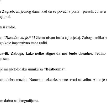
m.
Zagreb
im
, ali jednog dana, kad ću se povući s posla - preselit ću se 
aj grad.
i u studio.
e:
"Dosadno mi je."
U životu nisam imala taj osjećaj. Zaboga, toliko 
go koje imperativno treba raditi.
baviti. Zaboga, kako netko stigne da mu bude dosadno. Jedino 
posao.
"Beatlesima"
a je magnetofonsku snimku sa
.
aku dobru muziku. Naravno, neke ekstremne stvari ne volim. Ali to je 
m dobro na fotografijama.