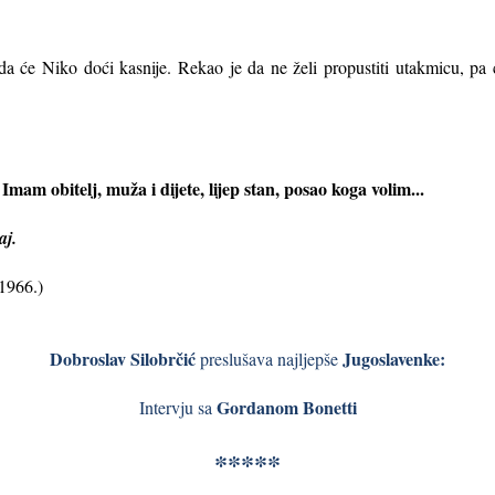
žda će Niko doći kasnije. Rekao je da ne želi propustiti utakmicu, pa
 Imam obitelj, muža i dijete, lijep stan, posao koga volim...
aj.
 1966.)
Dobroslav Silobrčić
Jugoslavenke:
preslušava najljepše
Gordanom Bonetti
Intervju sa
*****