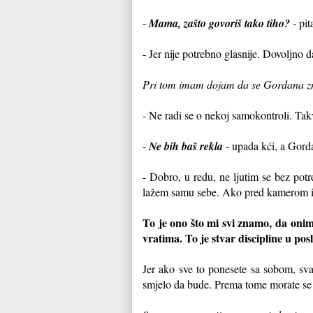
-
Mama, zašto govoriš tako tiho?
- pit
- Jer nije potrebno glasnije. Dovoljno d
Pri tom imam dojam da se Gordana zna 
- Ne radi se o nekoj samokontroli. Takv
-
Ne bih baš rekla
- upada kći, a Gorda
- Dobro, u redu, ne ljutim se bez potr
lažem samu sebe. Ako pred kamerom imam
To je ono što mi svi znamo, da oni
vratima. To je stvar discipline u pos
Jer ako sve to ponesete sa sobom, sva 
smjelo da bude. Prema tome morate se m