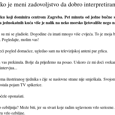
ako je meni zadovoljstvo da dobro interpretira
jku koji dominira centrom Zagreba. Pet minuta od jedne bučne sa
ova jednokatnih kuća više je nalik na neko morsko ljetovalište nego 
le su mi se gladiole. Dogodine ću imati mnogo više cvijeća. To je moja 
. Pogledajte, molim vas!
eći pogled domaćice, ugledao sam na televizijskoj anteni par grlica.
sam vas prekinula. Bolje da prijeđemo na posao. Uskoro će mi doći svekar
intervjua...
ema ilustriranog tjednika s čije se naslovne strane nije smješkala. Svo
ostala pojam TV spikerice.
čele oponašati.
zbiljnija? Može biti, jer su stvari koje radim uglavnom vrlo seriozne.
u vrlo ozbiljne.