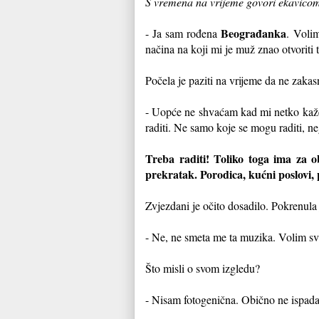
S vremena na vrijeme govori ekavico
Beograđanka
- Ja sam rođena
. Vol
načina na koji mi je muž znao otvoriti t
Počela je paziti na vrijeme da ne zakasn
- Uopće ne shvaćam kad mi netko kaž
raditi. Ne samo koje se mogu raditi, ne
Treba raditi!
Toliko toga ima za o
prekratak. Porodica, kućni poslovi, 
Zvjezdani je očito dosadilo. Pokrenul
- Ne, ne smeta me ta muzika. Volim sv
Što misli o svom izgledu?
- Nisam fotogenična. Obično ne ispada