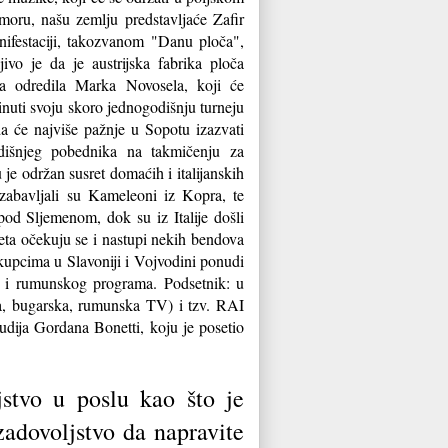
moru, našu zemlju predstavljaće Zafir
ifestaciji, takozvanom "Danu ploča",
ivo je da je austrijska fabrika ploča
 odredila Marka Novosela, koji će
inuti svoju skoro jednogodišnju turneju
a će najviše pažnje u Sopotu izazvati
odišnjeg pobednika na takmičenju za
je održan susret domaćih i italijanskih
a zabavljali su Kameleoni iz Kopra, te
pod Sljemenom, dok su iz Italije došli
leta očekuju se i nastupi nekih bendova
 kupcima u Slavoniji i Vojvodini ponudi
 i rumunskog programa. Podsetnik: u
ka, bugarska, rumunska TV) i tzv. RAI
udija Gordana Bonetti, koju je posetio
jstvo u poslu kao što je
zadovoljstvo da napravite