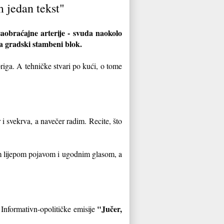
m jedan tekst"
obraćajne arterije - svuda naokolo
na gradski stambeni blok.
briga. A tehničke stvari po kući, o tome
 i svekrva, a navečer radim. Recite, što
jom lijepom pojavom i ugodnim glasom, a
"Jučer,
 Informativn-opolitičke emisije