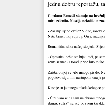
jednu dobru reportažu, t
Gordana Bonetti stanuje na brežul
mir i zelenilo. Naselje nekoliko niz
- Zar nije lijepo ovdje? Vidite, rascva
Niko
brine, moj suprug. On je inženjer
Romantična slika našeg stoljeća. Slijed
- Oprostite, nešto ste htjeli reći, pa 
želite saznati? Dosad je već bilo toliko 
Zaista, o njoj se vrlo mnogo pisalo. N
pogotovo sigurnim nastupom, ona je p
Kasnije su je mnoge mlađe kolegice po
- Čini vam se da sam na ekranu mnogo o
danas, sutra"
su već po svom karakter