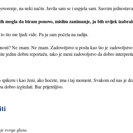
govorenje, na neki način. Javila sam se i uspjela sam. Sasvim jednostava
bih mogla da biram ponovo, mislim zanimanje, ja bih uvijek izabral
to što me ljudi vide. Pa ja sam počela na radiju.
idnosti? Ne znam. Ne znam. Zadovoljstvo u poslu kao što je zadovoljstvo
te jednu dobru reportažu, tako je meni zadovoljstvo da dobro interpreti
o spikeru i kao ženi, ako hoćete, ima i taj moment. Svakom od nas je dra
 dobro izgledati. Bar prijemljivo.
ti
je svoga glasa.