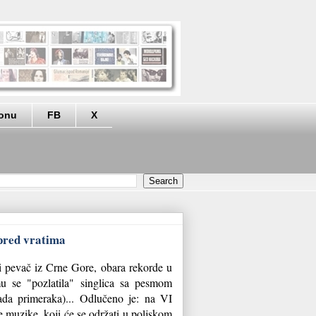
eonu
FB
X
 pred vratima
i pevač iz Crne Gore, obara rekorde u
mu se "pozlatila" singlica sa pesmom
jada primeraka)... Odlučeno je: na VI
muzike, koji će se održati u poljskom