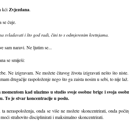
Zvjezdana
a kći
.
a se čuje.
svladavati i što god radi, čini to s odmjerenim kretnjama.
e sam naravi. Ne ljutim se...
na se smiješi:
ebe. Ne izigravam. Ne možete čitavog života izigravati nešto što niste
 drugačije raspoloženje nego što ga zaista nosim u sebi, to nije laž. 
m momentom kad ulazimo u studio svoje osobne brige i svoja osob
lu. To je stvar koncentracije u poslu.
ta neraspoloženja, onda se više ne možete skoncentrirati, onda počinjet
oći strahovito disciplinirati i maksimalno skoncentrirati.