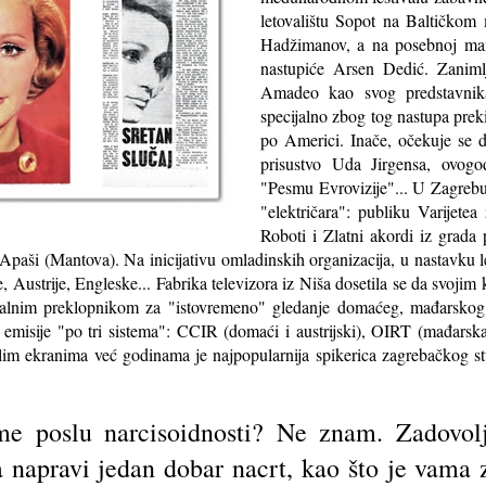
letovalištu Sopot na Baltičkom 
Hadžimanov, a na posebnoj man
nastupiće Arsen Dedić. Zanimlj
Amadeo kao svog predstavnika
specijalno zbog tog nastupa prek
po Americi. Inače, očekuje se d
prisustvo Uda Jirgensa, ovog
"Pesmu Evrovizije"... U Zagrebu 
"električara": publiku Varijete
Roboti i Zlatni akordi iz grada 
Apaši (Mantova). Na inicijativu omladinskih organizacija, u nastavku 
Austrije, Engleske... Fabrika televizora iz Niša dosetila se da svojim
analnim preklopnikom za "istovremeno" gledanje domaćeg, mađarskog
i emisije "po tri sistema": CCIR (domaći i austrijski), OIRT (mađars
alim ekranima već godinama je najpopularnija spikerica zagrebačkog st
ome poslu narcisoidnosti? Ne znam. Zadovol
a napravi jedan dobar nacrt, kao što je vama 