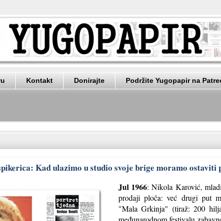
ru
Kontakt
Donirajte
Podržite Yugopapir na Patr
pikerica: Kad ulazimo u studio svoje brige moramo ostaviti
Jul 1966
: Nikola Karović, mlad
prodaji ploča: već drugi put 
"Mala Grkinja" (tiraž: 200 hil
međunarodnom festivalu zabavne 