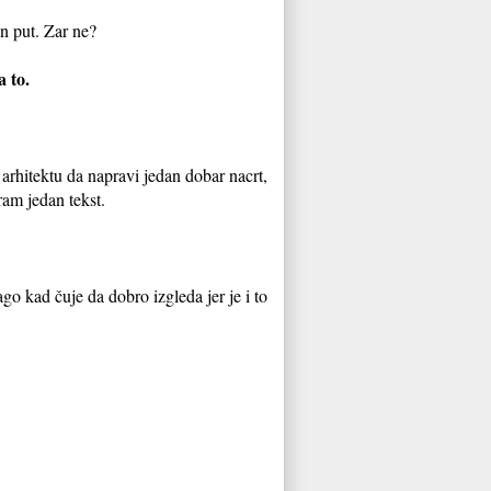
n put. Zar ne?
a to.
 arhitektu da napravi jedan dobar nacrt,
ram jedan tekst.
go kad čuje da dobro izgleda jer je i to