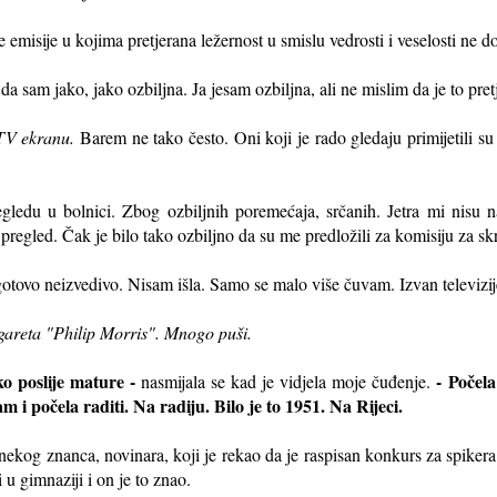
ve emisije u kojima pretjerana ležernost u smislu vedrosti i veselosti ne d
da sam jako, jako ozbiljna. Ja jesam ozbiljna, ali ne mislim da je to pret
 TV ekranu.
Barem ne tako često. Oni koji je rado gledaju primijetili su 
edu u bolnici. Zbog ozbiljnih poremećaja, srčanih. Jetra mi nisu naj
 pregled. Čak je bilo tako ozbiljno da su me predložili za komisiju za s
otovo neizvedivo. Nisam išla. Samo se malo više čuvam. Izvan televizije
igareta "Philip Morris". Mnogo puši.
o poslije mature -
- Počela
nasmijala se kad je vidjela moje čuđenje.
m i počela raditi. Na radiju. Bilo je to 1951. Na Rijeci.
am nekog znanca, novinara, koji je rekao da je raspisan konkurs za spiker
u gimnaziji i on je to znao.