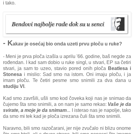
i tako.
- K
akav je osećaj bio onda uzeti prvu ploču u ruke?
- Meni je prva ploča izašla u aprilu '66. godine, baš negde za
rođendan. I kad sam dobio u ruke singl, u stvari, EP sa četiri
stvari, ja sam to uzeo, stavio pored onih ploča
Beatlesa i
Stonesa
i mislio: Sad smo na istom. Oni imaju ploču, i ja
imam ploču. Te četiri pesme smo snimili za dva dana u
studiju VI
.
Kad smo završili, ušli smo kod čoveka koji nas je snimao da
čujemo šta smo snimili, a on nam je samo rekao:
Vaše je da
svirate, a moje je da snimam
... I isterao nas je napolje, tako
da smo mi tek kad je ploča izrezana čuli šta smo snimili.
Naravno, bili smo razočarani, jer nije zvučalo ni blizu onome