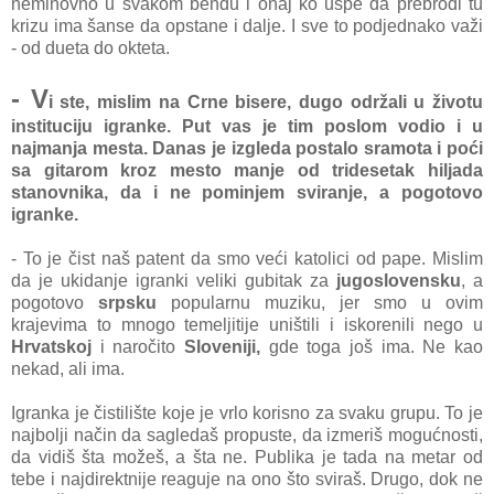
neminovno u svakom bendu i onaj ko uspe da prebrodi tu
krizu ima šanse da opstane i dalje. I sve to podjednako važi
- od dueta do okteta.
- V
i ste, mislim na Crne bisere, dugo održali u životu
instituciju igranke. Put vas je tim poslom vodio i u
najmanja mesta. Danas je izgleda postalo sramota i poći
sa gitarom kroz mesto manje od tridesetak hiljada
stanovnika, da i ne pominjem sviranje, a pogotovo
igranke.
- To je čist naš patent da smo veći katolici od pape. Mislim
da je ukidanje igranki veliki gubitak za
jugoslovensku
, a
pogotovo
srpsku
popularnu muziku, jer smo u ovim
krajevima to mnogo temeljitije uništili i iskorenili nego u
Hrvatskoj
i naročito
Sloveniji,
gde toga još ima. Ne kao
nekad, ali ima.
Igranka je čistilište koje je vrlo korisno za svaku grupu. To je
najbolji način da sagledaš propuste, da izmeriš mogućnosti,
da vidiš šta možeš, a šta ne. Publika je tada na metar od
tebe i najdirektnije reaguje na ono što sviraš. Drugo, dok ne