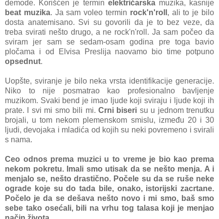
demode. Korišćen je termin
električarska
muzika, kasnije
beat muzika
. Ja sam voleo termin
rock'n'roll
, ali to je bilo
dosta anatemisano. Svi su govorili da je to bez veze, da
treba svirati nešto drugo, a ne rock'n'roll. Ja sam počeo da
sviram jer sam se sedam-osam godina pre toga bavio
pločama i od Elvisa Preslija naovamo bio time potpuno
opsednut
.
Uopšte, sviranje je bilo neka vrsta identifikacije generacije.
Niko to nije posmatrao kao profesionalno bavljenje
muzikom. Svaki bend je imao ljude koji sviraju i ljude koji ih
prate. I svi mi smo bili mi.
Crni biseri
su u jednom trenutku
brojali, u tom nekom plemenskom smislu, između 20 i 30
ljudi, devojaka i mladića od kojih su neki povremeno i svirali
s nama.
Ceo odnos prema muzici u to vreme je bio kao prema
nekom pokretu. Imali smo utisak da se nešto menja. A i
menjalo se, nešto drastično. Počele su da se ruše neke
ograde koje su do tada bile, onako, istorijski zacrtane.
Počelo je da se dešava nešto novo i mi smo, baš smo
sebe tako osećali, bili na vrhu tog talasa koji je menjao
način života.