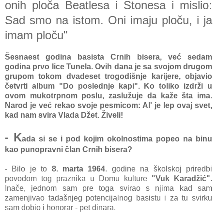
onih ploča Beatlesa i Stonesa i mislio:
Sad smo na istom. Oni imaju ploču, i ja
imam ploču"
Šesnaest godina basista Crnih bisera, već sedam
godina prvo lice Tunela. Ovih dana je sa svojom drugom
grupom tokom dvadeset trogodišnje karijere, objavio
četvrti album "Do poslednje kapi". Ko toliko izdrži u
ovom mukotrpnom poslu, zaslužuje da kaže šta ima.
Narod je već rekao svoje pesmicom: Al' je lep ovaj svet,
kad nam svira Vlada Džet. Živeli!
- K
ada si se i pod kojim okolnostima popeo na binu
kao punopravni član Crnih bisera?
- Bilo je to
8. marta 1964
. godine na školskoj priredbi
povodom tog praznika u Domu kulture
"Vuk Karadžić"
.
Inače, jednom sam pre toga svirao s njima kad sam
zamenjivao tadašnjeg potencijalnog basistu i za tu svirku
sam dobio i honorar - pet dinara.