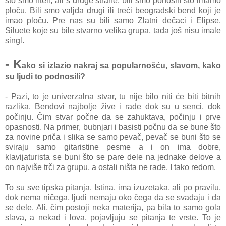
što smo hteli, ali s druge strane, bili smo ponosni što imamo
ploču. Bili smo valjda drugi ili treći beogradski bend koji je
imao ploču. Pre nas su bili samo Zlatni dečaci i Elipse.
Siluete koje su bile stvarno velika grupa, tada još nisu imale
singl.
- K
ako si izlazio nakraj sa popularnošću, slavom, kako
su ljudi to podnosili?
- Pazi, to je univerzalna stvar, tu nije bilo niti će biti bitnih
razlika. Bendovi najbolje žive i rade dok su u senci, dok
počinju. Čim stvar počne da se zahuktava, počinju i prve
opasnosti. Na primer, bubnjari i basisti počnu da se bune što
za novine priča i slika se samo pevač, pevač se buni što se
sviraju samo gitaristine pesme a i on ima dobre,
klavijaturista se buni što se pare dele na jednake delove a
on najviše trči za grupu, a ostali ništa ne rade. I tako redom.
To su sve tipska pitanja. Istina, ima izuzetaka, ali po pravilu,
dok nema ničega, ljudi nemaju oko čega da se svađaju i da
se dele. Ali, čim postoji neka materija, pa bila to samo gola
slava, a nekad i lova, pojavljuju se pitanja te vrste. To je