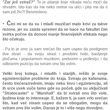
"Zar još sviraš?"
To je pitanje koje nikada neću moći da
shvatim. Isto kao da me neko sretne na ulici i pita me da li
sam još živ?! Besmisleno.
- Č
ini mi se da su i mlađi muzičari malo krivi za takve
rezone, jer su zaista spremni da se bace na fakultet čim
svirka počne da donosi manje finansijskih efekata nego
što očekuju.
- Pa to je ono: ja sam srećan što sam uspeo da postignem
dve stvari - da svoju strast i prvobitni hobi, bavljenje
pločama i popularnom muzikom, pretvorim u profesiju; i da
odbranim poziciju da sviram ono što volim.
Veliki broj kolega, i mlađih i starijih, rešilo je svoje
egzistencijalne probleme do kraja. Sviraju po kafanama,
često trećerazrednim, imaju neku lovu i egzistenciju, ali
ih srce uvek vuče tamo gde su počeli, gde su uključivali
"Stratocaster" u "Marshall" da bi svirali ono što vole,
ljudima koje to interesuje. E, kažem ti, ja sam vrlo srećan
što, kad već nisam uspeo da se obogatim, mogu da
sviram ono što volim. Danas je to i više nego dovoljno.