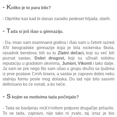
- K
oliko je to para bilo?
- Otprilike kao kad bi danas zaradio pedeset hiljada, starih.
- T
ada si još išao u gimnaziju.
- Da, imao sam osamnaest godina i išao sam u četvrti razred
XIV beogradske gimnazije koja je bila rockerska škola,
rasadnik bendova: bili su tu
Zlatni dečaci,
koji su već bili
poznat sastav,
Dobri drugovi,
koji su uživali solidnu
reputaciju u gradskim okvirima,
Juniori, Vikonti
i tako dalje.
Ja sam se pre nego što sam ušao u grupu družio sa ljudima
iz prve postave Crnih bisera, a sastav je zapravo dobio neku
stalniju formu posle mog dolaska. Do tad nije bilo sasvim
definisano ko će svirati, a ko neće.
- S
kojim se motivima tada počinjalo?
- Tada se bavljenju rock'n'rollom potpuno drugačije prilazilo.
To se tada, zapravo, nije tako ni zvalo, taj izraz je bio