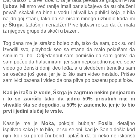
Da, onako iz prve ruke. Ona je tada pevala sa grupom
Prva
ljubav
. Mi smo već ranije imali par slučajeva da su obučeni
pevači skakali sa bine u vodu i plivali ka publici koja je bila
na drugoj strani, tako da se nisam mnogo uzbudio kada mi
je
Škrga
, tadašnji menadžer Prve ljubavi rekao da će mala
iz njegove grupe da skoči u bazen.
Tog dana me je strašno boleo zub, tako da sam, dok su oni
izvodili svoj playback seo sa strane da malo pokušam da
smirim taj bol. Odjedanput sam pomislio da sam gotov, da
sam počeo da haluciniram, jer sam neposredno ispred sebe
video go ženski donji deo leđa, a u sledećem trenutku sam
se osećao još gore, jer je to što sam video nestalo. Prišao
sam ivici bazena i video da ona pliva po bazenu poput foke.
Kad je izašla iz vode, Škrga je zagrnuo nekim penjoarom
i to se završilo tako da jedno 50% prisutnih nije ni
shvatilo šta se dogodiio, a 50% je zanemelo, jer je to bio
prvi i jedini slučaj te vrste.
Kasnije me je
Moka
, pokojni bubnjar
Fosila
, detaljno
ispitivao kako je to bilo, jer su se oni, kad je Sanja došla kod
njih, koji su porodični bend, uplašili da to neko ne iskoristi