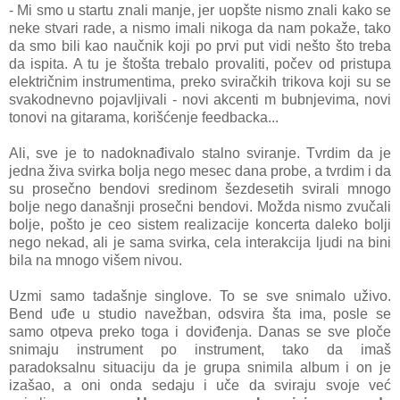
- Mi smo u startu znali manje, jer uopšte nismo znali kako se
neke stvari rade, a nismo imali nikoga da nam pokaže, tako
da smo bili kao naučnik koji po prvi put vidi nešto što treba
da ispita. A tu je štošta trebalo provaliti, počev od pristupa
električnim instrumentima, preko sviračkih trikova koji su se
svakodnevno pojavljivali - novi akcenti m bubnjevima, novi
tonovi na gitarama, korišćenje feedbacka...
Ali, sve je to nadoknađivalo stalno sviranje. Tvrdim da je
jedna živa svirka bolja nego mesec dana probe, a tvrdim i da
su prosečno bendovi sredinom šezdesetih svirali mnogo
bolje nego današnji prosečni bendovi. Možda nismo zvučali
bolje, pošto je ceo sistem realizacije koncerta daleko bolji
nego nekad, ali je sama svirka, cela interakcija ljudi na bini
bila na mnogo višem nivou.
Uzmi samo tadašnje singlove. To se sve snimalo uživo.
Bend uđe u studio navežban, odsvira šta ima, posle se
samo otpeva preko toga i doviđenja. Danas se sve ploče
snimaju instrument po instrument, tako da imaš
paradoksalnu situaciju da je grupa snimila album i on je
izašao, a oni onda sedaju i uče da sviraju svoje već