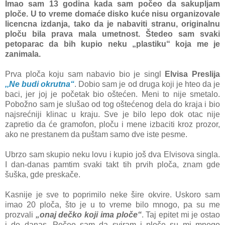
Imao sam 13 godina kada sam počeo da sakupljam
ploče. U to vreme domaće disko kuće nisu organizovale
licencna izdanja, tako da je nabaviti stranu, originalnu
ploču bila prava mala umetnost. Štedeo sam svaki
petoparac da bih kupio neku „plastiku“ koja me je
zanimala.
Prva ploča koju sam nabavio bio je singl
Elvisa Preslija
,,Ne budi okrutna“
. Dobio sam je od druga koji je hteo da je
baci, jer joj je početak bio oštećen. Meni to nije smetalo.
Pobožno sam je slušao od tog oštećenog dela do kraja i bio
najsrećniji klinac u kraju. Sve je bilo lepo dok otac nije
zapretio da će gramofon, ploču i mene izbaciti kroz prozor,
ako ne prestanem da puštam samo dve iste pesme.
Ubrzo sam skupio neku lovu i kupio još dva Elvisova singla.
I dan-danas pamtim svaki takt tih prvih ploča, znam gde
šuška, gde preskače.
Kasnije je sve to poprimilo neke šire okvire. Uskoro sam
imao 20 ploča, što je u to vreme bilo mnogo, pa su me
prozvali
„onaj dečko koji ima ploče“
. Taj epitet mi je ostao
i do danas. Počeo sam da sviram i ploče su mi mnogo