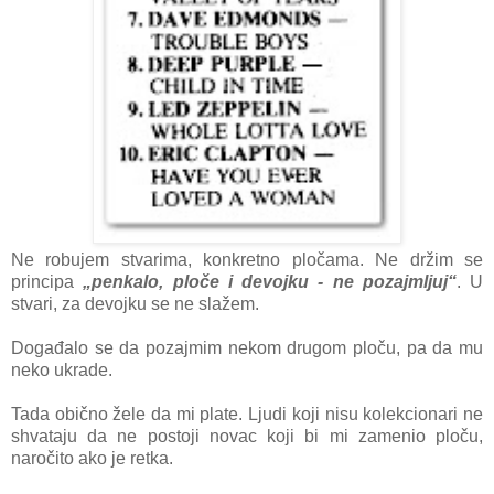
Ne robujem stvarima, konkretno pločama. Ne držim se
principa
„penkalo, ploče i devojku - ne pozajmljuj“
. U
stvari, za devojku se ne slažem.
Događalo se da pozajmim nekom drugom ploču, pa da mu
neko ukrade.
Tada obično žele da mi plate. Ljudi koji nisu kolekcionari ne
shvataju da ne postoji novac koji bi mi zamenio ploču,
naročito ako je retka.