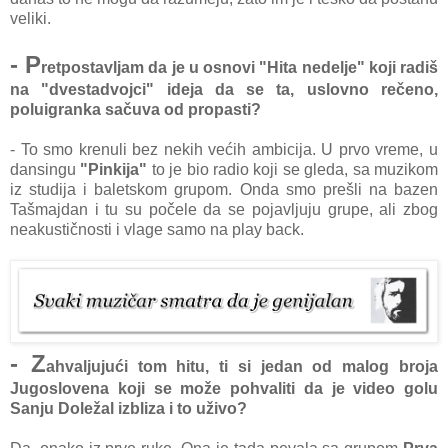
veliki.
- P
retpostavljam da je u osnovi "Hita nedelje" koji radiš
na "dvestadvojci" ideja da se ta, uslovno rečeno,
poluigranka sačuva od propasti?
- To smo krenuli bez nekih većih ambicija. U prvo vreme, u
dansingu
"Pinkija"
to je bio radio koji se gleda, sa muzikom
iz studija i baletskom grupom. Onda smo prešli na bazen
Tašmajdan i tu su počele da se pojavljuju grupe, ali zbog
neakustičnosti i vlage samo na play back.
- Z
ahvaljujući tom hitu, ti si jedan od malog broja
Jugoslovena koji se može pohvaliti da je video golu
Sanju Doležal izbliza i to uživo?