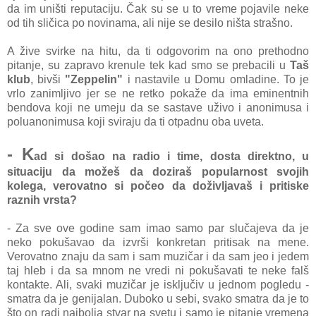
da im uništi reputaciju. Čak su se u to vreme pojavile neke
od tih sličica po novinama, ali nije se desilo ništa strašno.
A žive svirke na hitu, da ti odgovorim na ono prethodno
pitanje, su zapravo krenule tek kad smo se prebacili u
Taš
klub
, bivši
"Zeppelin"
i nastavile u Domu omladine. To je
vrlo zanimljivo jer se ne retko pokaže da ima eminentnih
bendova koji ne umeju da se sastave uživo i anonimusa i
poluanonimusa koji sviraju da ti otpadnu oba uveta.
- K
ad si došao na radio i time, dosta direktno, u
situaciju da možeš da doziraš popularnost svojih
kolega, verovatno si počeo da doživljavaš i pritiske
raznih vrsta?
- Za sve ove godine sam imao samo par slučajeva da je
neko pokušavao da izvrši konkretan pritisak na mene.
Verovatno znaju da sam i sam muzičar i da sam jeo i jedem
taj hleb i da sa mnom ne vredi ni pokušavati te neke falš
kontakte. Ali, svaki muzičar je isključiv u jednom pogledu -
smatra da je genijalan. Duboko u sebi, svako smatra da je to
što on radi najbolja stvar na svetu i samo je pitanje vremena