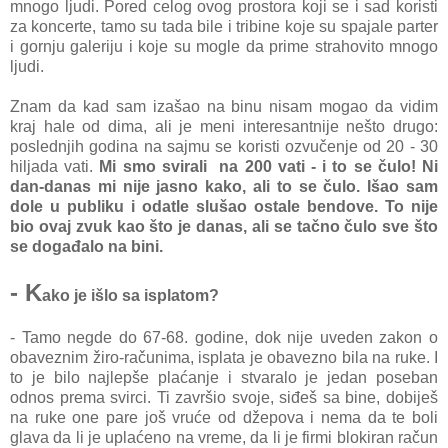
mnogo ljudi. Pored celog ovog prostora koji se i sad koristi
za koncerte, tamo su tada bile i tribine koje su spajale parter
i gornju galeriju i koje su mogle da prime strahovito mnogo
ljudi.
Znam da kad sam izašao na binu nisam mogao da vidim
kraj hale od dima, ali je meni interesantnije nešto drugo:
poslednjih godina na sajmu se koristi ozvučenje od 20 - 30
hiljada vati.
Mi smo svirali na 200 vati - i to se čulo! Ni
dan-danas mi nije jasno kako, ali to se čulo. Išao sam
dole u publiku i odatle slušao ostale bendove. To nije
bio ovaj zvuk kao što je danas, ali se tačno čulo sve što
se događalo na bini.
- K
ako je išlo sa isplatom?
- Tamo negde do 67-68. godine, dok nije uveden zakon o
obaveznim žiro-računima, isplata je obavezno bila na ruke. I
to je bilo najlepše plaćanje i stvaralo je jedan poseban
odnos prema svirci. Ti završio svoje, siđeš sa bine, dobiješ
na ruke one pare još vruće od džepova i nema da te boli
glava da li je uplaćeno na vreme, da li je firmi blokiran račun