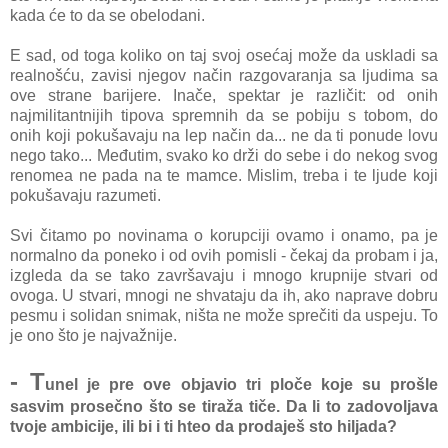
kada će to da se obelodani.
E sad, od toga koliko on taj svoj osećaj može da uskladi sa
realnošću, zavisi njegov način razgovaranja sa ljudima sa
ove strane barijere. Inače, spektar je različit: od onih
najmilitantnijih tipova spremnih da se pobiju s tobom, do
onih koji pokušavaju na lep način da... ne da ti ponude lovu
nego tako... Međutim, svako ko drži do sebe i do nekog svog
renomea ne pada na te mamce. Mislim, treba i te ljude koji
pokušavaju razumeti.
Svi čitamo po novinama o korupciji ovamo i onamo, pa je
normalno da poneko i od ovih pomisli - čekaj da probam i ja,
izgleda da se tako završavaju i mnogo krupnije stvari od
ovoga. U stvari, mnogi ne shvataju da ih, ako naprave dobru
pesmu i solidan snimak, ništa ne može sprečiti da uspeju. To
je ono što je najvažnije.
- T
unel je pre ove objavio tri ploče koje su prošle
sasvim prosečno što se tiraža tiče. Da li to zadovoljava
tvoje ambicije, ili bi i ti hteo da prodaješ sto hiljada?