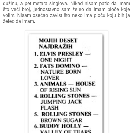
dužinu, a pet metara singlova. Nikad nisam patio da imam
što veći broj, jednostavno sam želeo da imam ploče koje
volim. Nisam osećao zavist što neko ima ploču koju bih ja
želeo da imam.