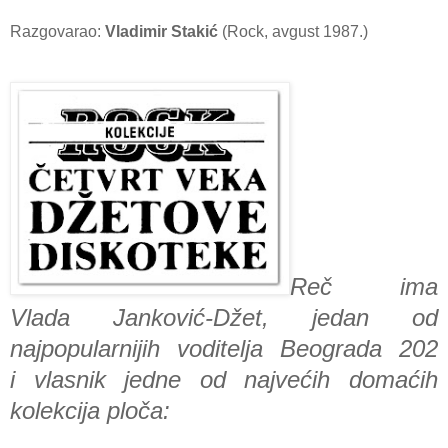
Razgovarao:
Vladimir Stakić
(Rock, avgust 1987.)
Reč ima
Vlada Janković-Džet, jedan od
najpopularnijih voditelja Beograda 202
i vlasnik jedne od najvećih domaćih
kolekcija ploča: