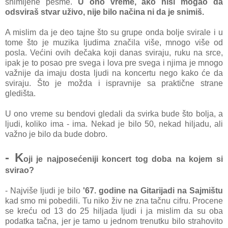
snimljene pesme.
U ono vreme, ako nisi mogao da
odsviraš stvar uživo, nije bilo načina ni da je snimiš.
A mislim da je deo tajne što su grupe onda bolje svirale i u
tome što je muzika ljudima značila više, mnogo više od
posla. Većini ovih dečaka koji danas sviraju, ruku na srce,
ipak je to posao pre svega i lova pre svega i njima je mnogo
važnije da imaju dosta ljudi na koncertu nego kako će da
sviraju. Što je možda i ispravnije sa praktične strane
gledišta.
U ono vreme su bendovi gledali da svirka bude što bolja, a
ljudi, koliko ima - ima. Nekad je bilo 50, nekad hiljadu, ali
važno je bilo da bude dobro.
- K
oji je najposećeniji koncert tog doba na kojem si
svirao?
- Najviše ljudi je bilo
'67. godine na Gitarijadi na Sajmištu
kad smo mi pobedili. Tu niko živ ne zna tačnu cifru. Procene
se kreću od 13 do 25 hiljada ljudi i ja mislim da su oba
podatka tačna, jer je tamo u jednom trenutku bilo strahovito