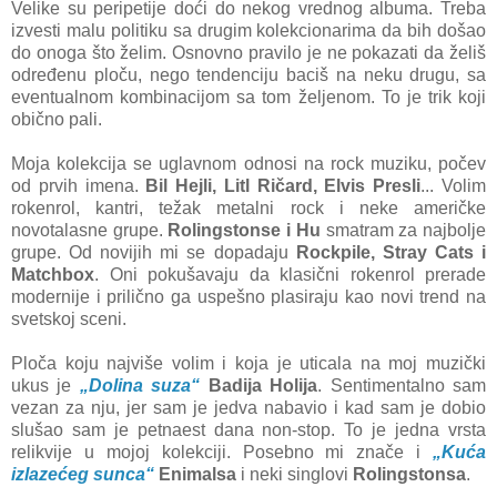
Velike su peripetije doći do nekog vrednog albuma. Treba
izvesti malu politiku sa drugim kolekcionarima da bih došao
do onoga što želim. Osnovno pravilo je ne pokazati da želiš
određenu ploču, nego tendenciju baciš na neku drugu, sa
eventualnom kombinacijom sa tom željenom. To je trik koji
obično pali.
Moja kolekcija se uglavnom odnosi na rock muziku, počev
od prvih imena.
Bil Hejli, Litl Ričard, Elvis Presli
... Volim
rokenrol, kantri, težak metalni rock i neke američke
novotalasne grupe.
Rolingstonse i Hu
smatram za najbolje
grupe. Od novijih mi se dopadaju
Rockpile, Stray Cats i
Matchbox
. Oni pokušavaju da klasični rokenrol prerade
modernije i prilično ga uspešno plasiraju kao novi trend na
svetskoj sceni.
Ploča koju najviše volim i koja je uticala na moj muzički
ukus je
„Dolina suza“
Badija Holija
. Sentimentalno sam
vezan za nju, jer sam je jedva nabavio i kad sam je dobio
slušao sam je petnaest dana non-stop. To je jedna vrsta
relikvije u mojoj kolekciji. Posebno mi znače i
„Kuća
izlazećeg sunca“
Enimalsa
i neki singlovi
Rolingstonsa
.