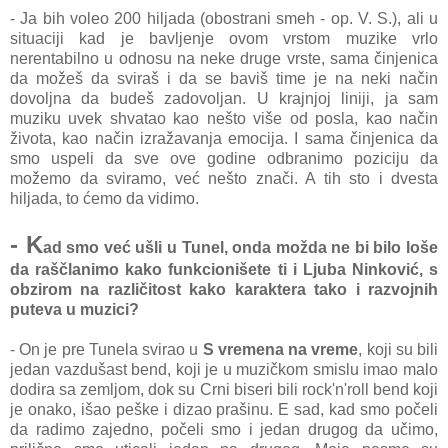
- Ja bih voleo 200 hiljada (obostrani smeh - op. V. S.), ali u
situaciji kad je bavljenje ovom vrstom muzike vrlo
nerentabilno u odnosu na neke druge vrste, sama činjenica
da možeš da sviraš i da se baviš time je na neki način
dovoljna da budeš zadovoljan. U krajnjoj liniji, ja sam
muziku uvek shvatao kao nešto više od posla, kao način
života, kao način izražavanja emocija. I sama činjenica da
smo uspeli da sve ove godine odbranimo poziciju da
možemo da sviramo, već nešto znači. A tih sto i dvesta
hiljada, to ćemo da vidimo.
- K
ad smo već ušli u Tunel, onda možda ne bi bilo loše
da raščlanimo kako funkcionišete ti i Ljuba Ninković, s
obzirom na različitost kako karaktera tako i razvojnih
puteva u muzici?
- On je pre Tunela svirao u
S vremena na vreme
, koji su bili
jedan vazdušast bend, koji je u muzičkom smislu imao malo
dodira sa zemljom, dok su Crni biseri bili rock'n'roll bend koji
je onako, išao peške i dizao prašinu. E sad, kad smo počeli
da radimo zajedno, počeli smo i jedan drugog da učimo,