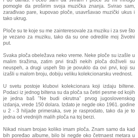
pomogle da proširim svoja muzička znanja. Svirao sam,
zarađivao pare, kupovao ploče, usavršavao muzički ukus i
tako ukrug.
Ploče su te koje su me zainteresovale za muziku i za sve što
je vezano za muziku, tako da su one odredile moj životni
put.
Svaka ploča obeležava neko vreme. Neke ploče su izašle u
malim tiražima, zatim prvi tiraži nekih ploča doživeli su
neuspeh, a drugi uspeh što je povuklo da ovi prvi, koji su
izašli u malom broju, dobiju veliku kolekcionarsku vrednost.
U svetu postoje klubovi kolekcionara koji izdaju biltene.
Podaci iz jednog biltena su da ploča sa četiri pesme od kojih
je jedna baš "Ne budi okrutna" prvog jugoslovenskog
izdanja, vrede 150 dolara. Izdato je negde oko 1961. godine
u 2 - 3 hiljade primeraka, sve je rasprodato, tako da je to
jedna od vrednijih malih ploča na toj berzi.
Nikad nisam brojao koliko imam ploča. Znam samo da kad
bih poređao albume, bilo bi negde oko četrnaest metara u