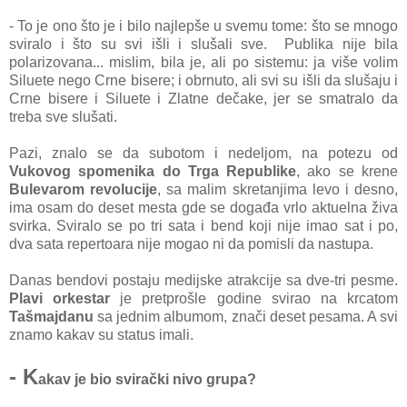
- To je ono što je i bilo najlepše u svemu tome: što se mnogo
sviralo i što su svi išli i slušali sve. Publika nije bila
polarizovana... mislim, bila je, ali po sistemu: ja više volim
Siluete nego Crne bisere; i obrnuto, ali svi su išli da slušaju i
Crne bisere i Siluete i Zlatne dečake, jer se smatralo da
treba sve slušati.
Pazi, znalo se da subotom i nedeljom, na potezu od
Vukovog spomenika do Trga Republike
, ako se krene
Bulevarom revolucije
, sa malim skretanjima levo i desno,
ima osam do deset mesta gde se događa vrlo aktuelna živa
svirka. Sviralo se po tri sata i bend koji nije imao sat i po,
dva sata repertoara nije mogao ni da pomisli da nastupa.
Danas bendovi postaju medijske atrakcije sa dve-tri pesme.
Plavi orkestar
je pretprošle godine svirao na krcatom
Tašmajdanu
sa jednim albumom, znači deset pesama. A svi
znamo kakav su status imali.
- K
akav je bio svirački nivo grupa?