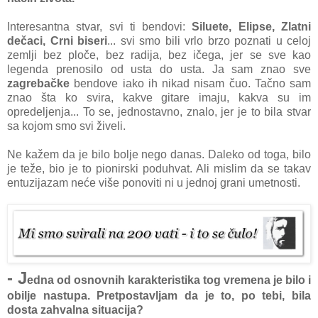
Interesantna stvar, svi ti bendovi:
Siluete, Elipse, Zlatni
dečaci, Crni biseri
... svi smo bili vrlo brzo poznati u celoj
zemlji bez ploče, bez radija, bez ičega, jer se sve kao
legenda prenosilo od usta do usta. Ja sam znao sve
zagrebačke
bendove iako ih nikad nisam čuo. Tačno sam
znao šta ko svira, kakve gitare imaju, kakva su im
opredeljenja... To se, jednostavno, znalo, jer je to bila stvar
sa kojom smo svi živeli.
Ne kažem da je bilo bolje nego danas. Daleko od toga, bilo
je teže, bio je to pionirski poduhvat. Ali mislim da se takav
entuzijazam neće više ponoviti ni u jednoj grani umetnosti.
- J
edna od osnovnih karakteristika tog vremena je bilo i
obilje nastupa. Pretpostavljam da je to, po tebi, bila
dosta zahvalna situacija?