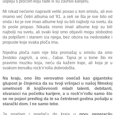
uspeju s pločom koju rade ili su završili karijeru.
Mi nikad nećemo napraviti veliki posao u tom smislu, ali evo
imamo već četiri albuma od '81. a seti se šta je sve bilo od
onda i ko je sve imao albume koji su bili najbolji na svetu, da
bi posle propao. Nikada nismo imali albume koji su bili
najbolji na svetu, ali svaki koji smo objavili mogu slobodno
da potpišem i stanem iza njega, bez obzira na nedostatke i
propuste koje svaka ploča ima.
Nijedna ploča nam nije bila promašaj u smislu da smo
žestoko zagrizli, a ono... čabar. Tajna je u tome što mi
pravimo muziku koja, neću da kažem traje, ali koja je u
svakom trenutku rock'n'rolla dobrodošla.
Na kraju, ono što verovatno osećaš kao gigantsku
glupost je činjenica da su tvoji vršnjaci u našoj filmskoj
umetnosti ili književnosti mladi talenti, debitanti,
stvaraoci na početku karijere, a u rock'n'rollu samo što
se ne pojavi predlog da te sa četrdeset godina pošalju u
starački dom. I ne samo tebe.
Ja spadam i spadaću do kraja u
prvu generaciju