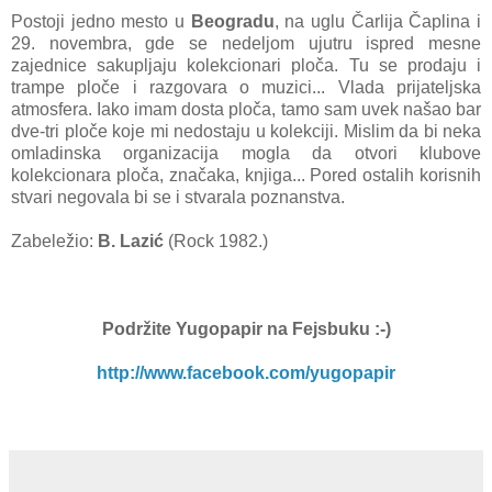
Postoji jedno mesto u
Beogradu
, na uglu Čarlija Čaplina i
29. novembra, gde se nedeljom ujutru ispred mesne
zajednice sakupljaju kolekcionari ploča. Tu se prodaju i
trampe ploče i razgovara o muzici... Vlada prijateljska
atmosfera. Iako imam dosta ploča, tamo sam uvek našao bar
dve-tri ploče koje mi nedostaju u kolekciji. Mislim da bi neka
omladinska organizacija mogla da otvori klubove
kolekcionara ploča, značaka, knjiga... Pored ostalih korisnih
stvari negovala bi se i stvarala poznanstva.
Zabeležio:
B. Lazić
(Rock 1982.)
Podržite Yugopapir
na Fejsbuku :-)
http://www.facebook.com/yugopapir