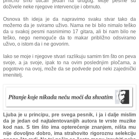
prilično smo uticali jedan na drugog. Moje pesme su
doživele neke njegove intervencije i obrnuto.
Osnova tih ideja je da napravimo svaku stvar tako da
možemo da je sviramo uživo. Nama ne bi bilo nimalo teško
da u svakoj pesmi nasnimimo 17 gitara, ali bi nam bilo ne
teško, nego nemoguće da to makar približno odsviramo
uživo, o istom da i ne govorim.
Iako se moje i njegove stvari razlikuju samim tim što on peva
svoje, a ja svoje, ipak to na ovim poslednjim pločama, a
pogotovo na ovoj, može da se podvede pod neki zajednički
imenitelj.
Ljuba je u principu, pre svega pesnik, i ja i dalje mislim
da je jedan od najtalentovanijih autora te vrste muzike
kod nas. S tim što ima opterećenje znanjem, ništa mu
nije dovoljno dobro, ima strahovito rigoroznu selekciju