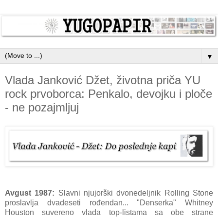
▼
Vlada Janković Džet, životna priča YU
rock prvoborca: Penkalo, devojku i ploče
- ne pozajmljuj
Avgust 1987:
Slavni njujorški dvonedeljnik Rolling Stone
proslavlja dvadeseti rođendan... "Denserka" Whitney
Houston suvereno vlada top-listama sa obe strane