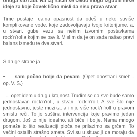
onoga što radi. Na taj način se često mogu izgubiti neke
ideje za koje čovek lično misli da nisu prava stvar.
Time postaje realna opasnost da odeš u neke suviše
komplikovane vode, koje zadovoljavaju tvoje kriterijume, a,
u stvari, gube vezu sa nekim izvornim postavkama
rock'n'rolla kojim se baviš. Mislim da je on sada našao pravi
balans između te dve stvari.
S druge strane ja...
-
...
sam počeo bolje da pevam.
(Opet obostrani smeh -
op. V. S.)
- ... opet idem u drugu krajnost. Trudim se da sve bude samo
jednostavan rock'n'roll, u stvari, rock'n'roll. A sve što nije
jednostavno, jeste muzika, ali nije više rock'n'roll u pravom
smislu reči. To je suština intervencija koje pravimo jedan
drugom. Još to nije idealno, ali biće i bolje. Nama mnogo
pomaže to što realizaciji ploča ne prilazimo sa grčem. To
većini ostalih strašno smeta. Svi su u situaciji da moraju da