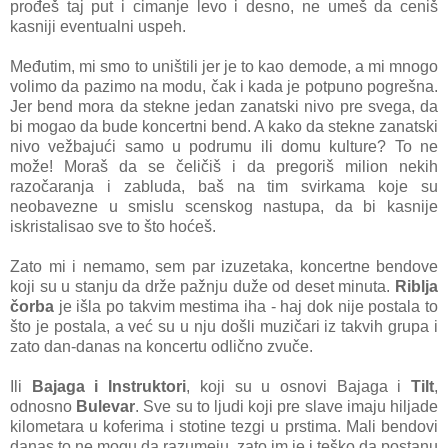
prođeš taj put i cimanje levo i desno, ne umeš da ceniš
kasniji eventualni uspeh.
Međutim, mi smo to uništili jer je to kao demode, a mi mnogo
volimo da pazimo na modu, čak i kada je potpuno pogrešna.
Jer bend mora da stekne jedan zanatski nivo pre svega, da
bi mogao da bude koncertni bend. A kako da stekne zanatski
nivo vežbajući samo u podrumu ili domu kulture? To ne
može! Moraš da se čeličiš i da pregoriš milion nekih
razočaranja i zabluda, baš na tim svirkama koje su
neobavezne u smislu scenskog nastupa, da bi kasnije
iskristalisao sve to što hoćeš.
Zato mi i nemamo, sem par izuzetaka, koncertne bendove
koji su u stanju da drže pažnju duže od deset minuta.
Riblja
čorba
je išla po takvim mestima iha - haj dok nije postala to
što je postala, a već su u nju došli muzičari iz takvih grupa i
zato dan-danas na koncertu odlično zvuče.
Ili
Bajaga i Instruktori
, koji su u osnovi Bajaga i
Tilt
,
odnosno
Bulevar
. Sve su to ljudi koji pre slave imaju hiljade
kilometara u koferima i stotine tezgi u prstima. Mali bendovi
danas to ne mogu da razumeju, zato im je i teško da postanu