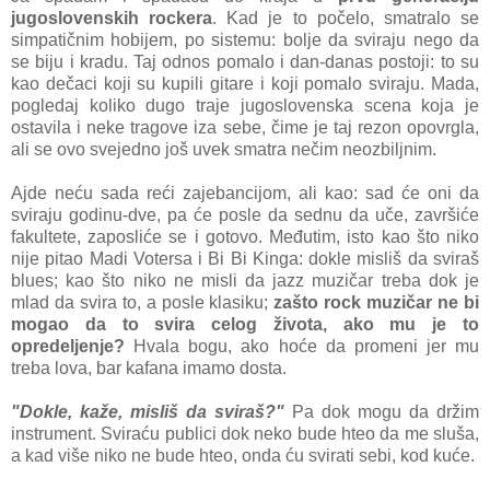
jugoslovenskih rockera
. Kad je to počelo, smatralo se
simpatičnim hobijem, po sistemu: bolje da sviraju nego da
se biju i kradu. Taj odnos pomalo i dan-danas postoji: to su
kao dečaci koji su kupili gitare i koji pomalo sviraju. Mada,
pogledaj koliko dugo traje jugoslovenska scena koja je
ostavila i neke tragove iza sebe, čime je taj rezon opovrgla,
ali se ovo svejedno još uvek smatra nečim neozbiljnim.
Ajde neću sada reći zajebancijom, ali kao: sad će oni da
sviraju godinu-dve, pa će posle da sednu da uče, završiće
fakultete, zaposliće se i gotovo. Međutim, isto kao što niko
nije pitao Madi Votersa i Bi Bi Kinga: dokle misliš da sviraš
blues; kao što niko ne misli da jazz muzičar treba dok je
mlad da svira to, a posle klasiku;
zašto rock muzičar ne bi
mogao da to svira celog života, ako mu je to
opredeljenje?
Hvala bogu, ako hoće da promeni jer mu
treba lova, bar kafana imamo dosta.
"Dokle, kaže, misliš da sviraš?"
Pa dok mogu da držim
instrument. Sviraću publici dok neko bude hteo da me sluša,
a kad više niko ne bude hteo, onda ću svirati sebi, kod kuće.