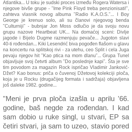
Atlantika... U toku je sudski proces između Rogera Watersa i
njegove bivše grupe - "Ime Pink Floyd treba penzionisati!",
zahteva vlasnik novog albuma "Radio K.A.O.S."... I Boy
George je krenuo solo, ali su članovi njegovog benda
"Culturniji" - bubnjar Jon Moss odlučio je da svoju novu
grupu nazove Heartbeat UK... Na domaćoj sceni: Divlje
jagode i Bijelo Dugme razmenjuju pevače... Jugoton slavi
40-ti rođendan... Kiki Lesendrić biva pogođen flašom u glavu
na koncertu na splitskoj rivi - za utehu, ceo Split i cela Juga
pevaju njegov hit "Kao ptica na mom dlanu"... Grupa Tunel
objavljuje svoj četvrti album "Do poslednje kapi". Šta je sve
tim povodom za magazin Rock ispričao Vladimir Janković-
Džet? Kao bonus: priča o čuvenoj Džetovoj kolekciji ploča,
koja je u Rocku (drugačijeg formata i sadržaja) objavljena
još daleke 1982. godine...
"Meni je prva ploča izašla u aprilu '66.
godine, baš negde za rođendan. I kad
sam dobio u ruke singl, u stvari, EP sa
četiri stvari, ja sam to uzeo, stavio pored