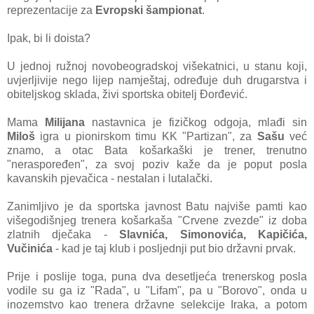
reprezentacije za
Evropski šampionat
.
Ipak, bi li doista?
U jednoj ružnoj novobeogradskoj višekatnici, u stanu koji,
uvjerljivije nego lijep namještaj, određuje duh drugarstva i
obiteljskog sklada, živi sportska obitelj Đorđević.
Mama
Milijana
nastavnica je fizičkog odgoja, mlađi sin
Miloš
igra u pionirskom timu KK "Partizan", za
Sašu
već
znamo, a otac Bata košarkaški je trener, trenutno
"neraspoređen", za svoj poziv kaže da je poput posla
kavanskih pjevačica - nestalan i lutalački.
Zanimljivo je da sportska javnost Batu najviše pamti kao
višegodišnjeg trenera košarkaša "Crvene zvezde" iz doba
zlatnih dječaka -
Slavnića, Simonovića, Kapičića,
Vučinića
- kad je taj klub i posljednji put bio državni prvak.
Prije i poslije toga, puna dva desetljeća trenerskog posla
vodile su ga iz "Rada", u "Lifam", pa u "Borovo", onda u
inozemstvo kao trenera državne selekcije Iraka, a potom