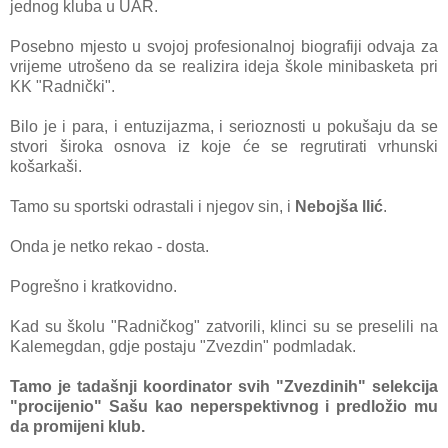
jednog kluba u UAR.
Posebno mjesto u svojoj profesionalnoj biografiji odvaja za
vrijeme utrošeno da se realizira ideja škole minibasketa pri
KK "Radnički".
Bilo je i para, i entuzijazma, i serioznosti u pokušaju da se
stvori široka osnova iz koje će se regrutirati vrhunski
košarkaši.
Tamo su sportski odrastali i njegov sin, i
Nebojša llić
.
Onda je netko rekao - dosta.
Pogrešno i kratkovidno.
Kad su školu "Radničkog" zatvorili, klinci su se preselili na
Kalemegdan, gdje postaju "Zvezdin" podmladak.
Tamo je tadašnji koordinator svih "Zvezdinih" selekcija
"procijenio" Sašu kao neperspektivnog i predložio mu
da promijeni klub.