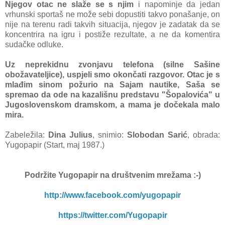
Njegov otac ne slaže se s njim
i napominje da jedan
vrhunski sportaš ne može sebi dopustiti takvo ponašanje, on
nije na terenu radi takvih situacija, njegov je zadatak da se
koncentrira na igru i postiže rezultate, a ne da komentira
sudačke odluke.
Uz neprekidnu zvonjavu telefona (silne Sašine
obožavateljice), uspjeli smo okončati razgovor. Otac je s
mlađim sinom požurio na Sajam nautike, Saša se
spremao da ode na kazališnu predstavu "Šopalovića" u
Jugoslovenskom dramskom, a mama je dočekala malo
mira.
Zabeležila:
Dina Julius
, snimio:
Slobodan Sarić
, obrada:
Yugopapir (Start, maj 1987.)
Podržite Yugopapir
na društvenim mrežama :-)
http://www.facebook.com/yugopapir
https://twitter.com/Yugopapir