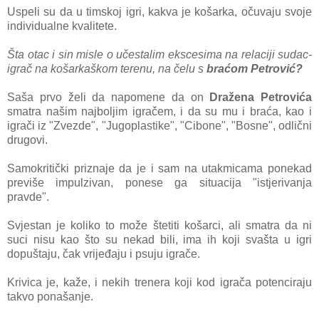
Uspeli su da u timskoj igri, kakva je košarka, očuvaju svoje
individualne kvalitete.
Šta otac i sin misle o učestalim ekscesima na relaciji sudac-
igrač na košarkaškom terenu, na čelu s
braćom Petrović?
Saša prvo želi da napomene da on
Dražena Petrovića
smatra našim najboljim igračem, i da su mu i braća, kao i
igrači iz "Zvezde", "Jugoplastike", "Cibone", "Bosne", odlični
drugovi.
Samokritički priznaje da je i sam na utakmicama ponekad
previše impulzivan, ponese ga situacija "istjerivanja
pravde".
Svjestan je koliko to može štetiti košarci, ali smatra da ni
suci nisu kao što su nekad bili, ima ih koji svašta u igri
dopuštaju, čak vrijeđaju i psuju igrače.
Krivica je, kaže, i nekih trenera koji kod igrača potenciraju
takvo ponašanje.