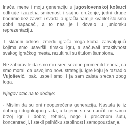
Inače, mene i moju generaciju u
jugoslovenskoj košarci
odlikuje izuzetna smirenost i sjajno druženje, jedni druge
bodrimo bez zavisti i svađa, a igrački nam je kvalitet što smo
dobri napadači, a to nas je i dovelo u juniorsku
reprezentaciju.
Ti skladni odnosi između igrača moga kluba, zahvaljujući
kojima smo usavršili timsku igru, a sačuvali atraktivnost
svakog igračkog mesta, rezultirali su titulom šampiona.
Ne zaboravite da smo mi usred sezone promenili trenera, da
smo morali da usvojimo novu strategiju igre koju je razradio
Vujošević
. Ipak, uspeli smo, i ja sam zaista srećan zbog
toga.
Njegov otac na to dodaje:
- Mislim da su oni neopterećena generacija. Nastala je iz
dobrog i dugotrajnog rada, u kojemu su se naučili ne samo
brzoj igri i dobroj tehnici, nego i preciznom šutu,
koncentraciji, i stekli psihičku stabilnost i samopouzdanje.