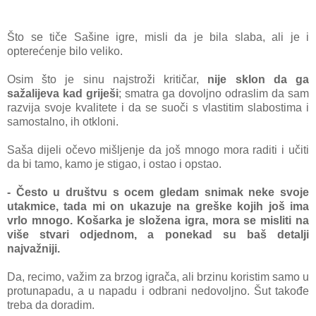
Što se tiče Sašine igre, misli da je bila slaba, ali je i
opterećenje bilo veliko.
Osim što je sinu najstroži kritičar,
nije sklon da ga
sažalijeva kad griješi
; smatra ga dovoljno odraslim da sam
razvija svoje kvalitete i da se suoči s vlastitim slabostima i
samostalno, ih otkloni.
Saša dijeli očevo mišljenje da još mnogo mora raditi i učiti
da bi tamo, kamo je stigao, i ostao i opstao.
- Često u društvu s ocem gledam snimak neke svoje
utakmice, tada mi on ukazuje na greške kojih još ima
vrlo mnogo. Košarka je složena igra, mora se misliti na
više stvari odjednom, a ponekad su baš detalji
najvažniji.
Da, recimo, važim za brzog igrača, ali brzinu koristim samo u
protunapadu, a u napadu i odbrani nedovoljno. Šut takođe
treba da doradim.