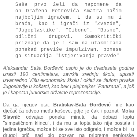
Saša prvo želi da napomene da
on Dražena Petrovića smatra našim
najboljim igračem, i da su mu i
braća, kao i igrači iz "Zvezde",
"Jugoplastike", "Cibone", "Bosne",
odlični drugovi. Samokritički
priznaje da je i sam na utakmicama
ponekad previše impulzivan, ponese
ga situacija "istjerivanja pravde"
Aleksandar Saša Đorđević uspio je do dvadesete godine
izrasti 190 centimetara, završiti srednju školu, upisati
izvanredno Višu ekonomsku školu i okititi se titulom prvaka
Jugoslavije u košarci, kao bek i plejmejker "Partizana", a još
je i kapetan juniorske državne reprezentacije.
Da ga njegov otac
Bratislav-Bata Đorđević
nije kao
dječačića odveo među koševe, gdje je čak i poznati
Moka
Slavnić
odvajao poneku minutu da dobaci loptu
"simpatičnom klincu", i da mu ta lopta tako nije postala i
jedina igračka, možda bi se sve isto odigralo, i možda bi i u
drugoj priči sad bio pozvan na pripreme seniorske