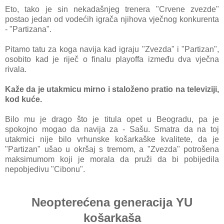
Eto, tako je sin nekadašnjeg trenera "Crvene zvezde"
postao jedan od vodećih igrača njihova vječnog konkurenta
- "Partizana".
Pitamo tatu za koga navija kad igraju "Zvezda" i "Partizan",
osobito kad je riječ o finalu playoffa između dva vječna
rivala.
Kaže da je utakmicu mirno i staloženo pratio na televiziji,
kod kuće.
Bilo mu je drago što je titula opet u Beogradu, pa je
spokojno mogao da navija za - Sašu. Smatra da na toj
utakmici nije bilo vrhunske košarkaške kvalitete, da je
"Partizan" ušao u okršaj s tremom, a "Zvezda" potrošena
maksimumom koji je morala da pruži da bi pobijedila
nepobjedivu "Cibonu".
Neopterećena generacija YU
košarkaša