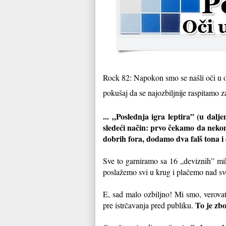
Rock 82: Napokon smo se našli oči u o
pokušaj da se najozbiljnije raspitamo za
... „Poslednja igra leptira” (u dal
sledeći način: prvo čekamo da neko
dobrih fora, dodamo dva falš tona i 
Sve to garniramo sa 16 „deviznih” mi
poslažemo svi u krug i plačemo nad sv
E, sad malo ozbiljno! Mi smo, verovat
To je zb
pre istrčavanja pred publiku.