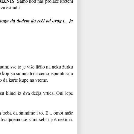
BIZNIS
. Samo kod nas prolaze kreteni
 za estradu.
mogu da dođem do reči od ovog i... ja
tim, sve to je više ličilo na neku žurku
 koji su sumnjali da ćemo ispuniti salu
mo da karte kupe na vreme.
 klinci iz dva dečja vrtića. Oni lepe
 treba da snimimo i to. E... omot naše
ahvaljujemo se sami sebi i još nekima.