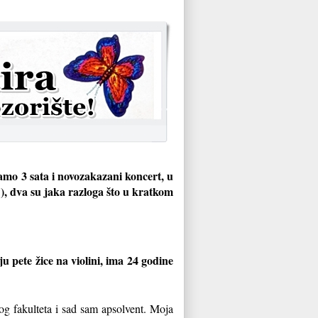
amo 3 sata i novozakazani koncert, u
t?), dva su jaka razloga što u kratkom
u pete žice na violini, ima 24 godine
 fakulteta i sad sam apsolvent. Moja