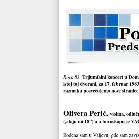
Trijumfalni koncert u Domu 
Rock 83:
istoj toj dvorani, za 17. februar 198
razmaku posvećujemo nove stranice 
Olivera Perić,
violina, odlučn
(„daju mi 18”) a u horoskopu je V
Rođena sam u Valjevu, gde sam završ