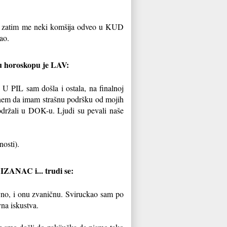
, a zatim me neki komšija odveo u KUD
ao.
a u horoskopu je LAV:
 PIL sam došla i ostala, na finalnoj
menem da imam strašnu podršku od mojih
 održali u DOK-u. Ljudi su pevali naše
osti).
LIZANAC i... trudi se:
no, i onu zvaničnu. Sviruckao sam po
na iskustva.