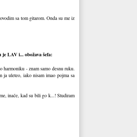
 provodim sa tom gitarom. Onda su me iz
 je LAV i... obožava šefa:
učio harmoniku - znam samo desnu ruku.
sam ja uleteo, iako nisam imao pojma sa
me, inače, kad su bili go k...! Studiram