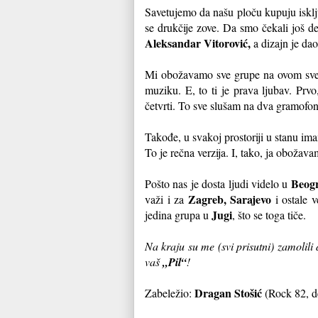
Savetujemo da našu ploču kupuju iskl
se drukčije zove. Da smo čekali još de
Aleksandar Vitorović,
a dizajn je dao
Mi obožavamo sve grupe na ovom svetu
muziku. E, to ti je prava ljubav. Pr
četvrti. To sve slušam na dva gramofon
Takođe, u svakoj prostoriji u stanu im
To je rečna verzija. I, tako, ja obožav
Beog
Pošto nas je dosta ljudi videlo u
Zagreb, Sarajevo
važi i za
i ostale v
Jugi
jedina grupa u
, što se toga tiče.
Na kraju su me (svi prisutni) zamolil
vaš
,,Pil“
!
Dragan Stošić
Zabeležio:
(Rock 82, d