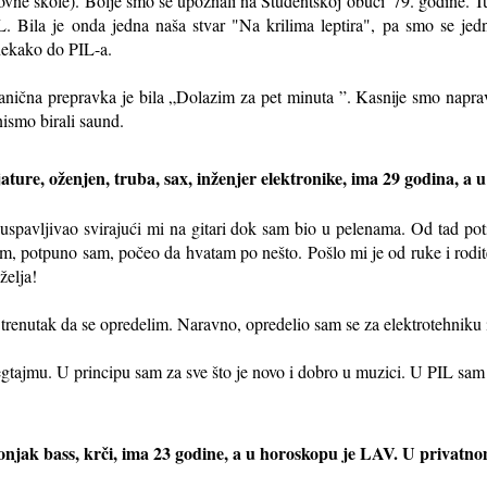
snovne škole). Bolje smo se upoznali na Studentskoj obuci '79. godine. 
IL. Bila je onda jedna naša stvar "Na krilima leptira", pa smo se je
 nekako do PIL-a.
ična prepravka je bila „Dolazim za pet minuta ”. Kasnije smo naprav
nismo birali saund.
ature, oženjen, truba, sax, inženjer elektronike, ima 29 godina, 
spavljivao svirajući mi na gitari dok sam bio u pelenama. Od tad pot
 potpuno sam, počeo da hvatam po nešto. Pošlo mi je od ruke i roditei
želja!
e trenutak da se opredelim. Naravno, opredelio sam se za elektrotehniku 
gtajmu. U principu sam za sve što je novo i dobro u muzici. U PIL sa
onjak bass, krči, ima 23 godine, a u horoskopu je LAV. U privatnom