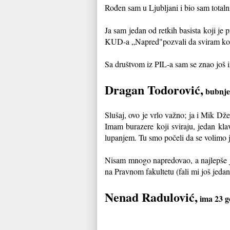
Rođen sam u Ljubljani i bio sam totalni
Ja sam jedan od retkih basista koji je
KUD-a „Napred"pozvali da sviram kontr
Sa društvom iz PIL-a sam se znao još i
Dragan Todorović,
bubnjev
Slušaj, ovo je vrlo važno; ja i Mik D
Imam burazere koji sviraju, jedan klav
lupanjem. Tu smo počeli da se volimo j
Nisam mnogo napredovao, a najlepše je t
na Pravnom fakultetu (fali mi još jedan 
Nenad Radulović,
ima 23 g