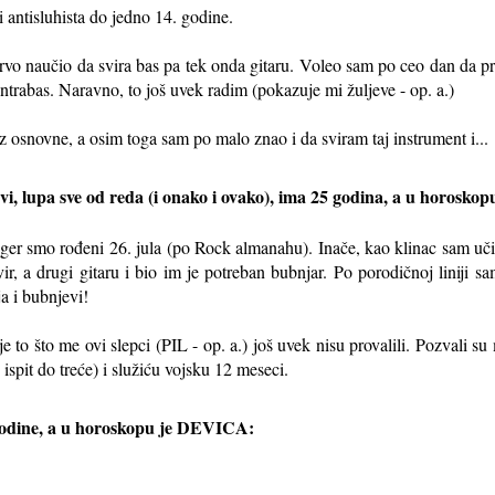
 antisluhista do jedno 14. godine.
 prvo naučio da svira bas pa tek onda gitaru. Voleo sam po ceo dan da
abas. Naravno, to još uvek radim (pokazuje mi žuljeve - op. a.)
z osnovne, a osim toga sam po malo znao i da sviram taj instrument i...
i, lupa sve od reda (i onako i ovako), ima 25 godina, a u horoskopu
žeger smo rođeni 26. jula (po Rock almanahu). Inače, kao klinac sam 
ir, a drugi gitaru i bio im je potreban bubnjar. Po porodičnoj liniji 
a i bubnjevi!
o što me ovi slepci (PIL - op. a.) još uvek nisu provalili. Pozvali su 
ispit do treće) i služiću vojsku 12 meseci.
odine, a u horoskopu je DEVICA: