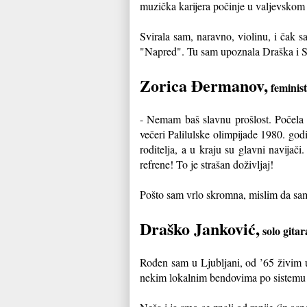
muzička karijera počinje u valjevskom
Svirala sam, naravno, violinu, i čak
"Napred". Tu sam upoznala Draška i Sa
Zorica Đermanov,
feminist
- Nemam baš slavnu prošlost. Počela
večeri Palilulske olimpijade 1980. go
roditelja, a u kraju su glavni navija
refrene! To je strašan doživljaj!
Pošto sam vrlo skromna, mislim da sam 
Draško Janković,
solo gitar
Rođen sam u Ljubljani, od ’65 živim
nekim lokalnim bendovima po sistemu 