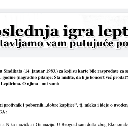
Sindikata (14. januar 1983.) za koji su karte bile rasprodate za s
3. godine (nagradno pitanje: Šta mislite, da li je koncert već proda
Leptirima. O njima - oni sami:
i protivnik i pobornik „dobre kapljice”, tj. mleka i ideje o uvođenj
AGA:
ila Nižu muzičku i Gimnaziju. U Beograd sam došla zbog Ekonomskog