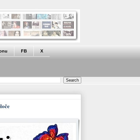
eonu
FB
X
ploče