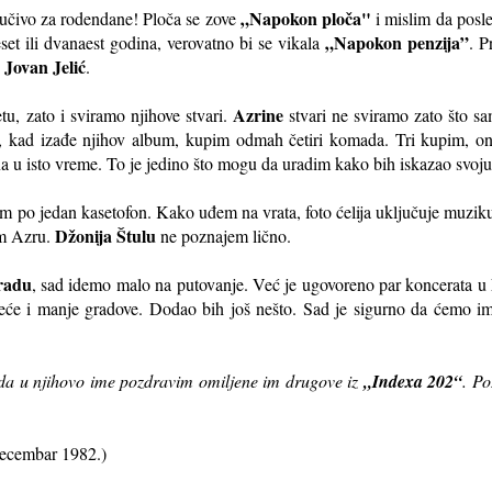
„Napokon ploča"
jučivo za rodendane! Ploča se zove
i mislim da posle 
„Napokon penzija”
set ili dvanaest godina, verovatno bi se vikala
. P
Jovan Jelić
.
Azrine
, zato i sviramo njihove stvari.
stvari ne sviramo zato što s
vo, kad izađe njihov album, kupim odmah četiri komada. Tri kupim, o
a u isto vreme. To je jedino što mogu da uradim kako bih iskazao svoju
am po jedan kasetofon. Kako uđem na vrata, foto ćelija uključuje muzik
Džonija Štulu
am Azru.
ne poznajem lično.
radu
, sad idemo malo na putovanje. Već je ugovoreno par koncerata u
eće i manje gradove. Dodao bih još nešto. Sad je sigurno da ćemo im
i da u njihovo ime pozdravim omiljene im drugove iz
„Indexa 202“
. Po
ecembar 1982.)