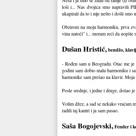
Neša i ja smo se znali od ranije (iz o
loši i... Nas dvojica smo napravili P
ukapirali da to i nije nešto i došli smo
Obzirom na moju harmoniku, prva zvan
vina natoči” i... moram reći da uopšte 
Dušan Hristić,
bendžo, klavij
- Rođen sam u Beogradu. Otac me je u
godini sam dobio malu harmoniku i sam,
harmonike sam prešao na klavir. Moja 
Posle srednje, i jedne i druge, došao j
Volim džez, a sad se nekako vraćam re
radili taj kantri i ja sam pasao.
Saša Bogojevski,
Fender i k