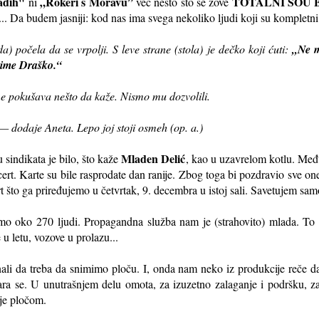
adih"
„Rokeri s Moravu”
TOTALNI ŠOU 
ni
već nešto što se zove
i... Da budem jasniji: kod nas ima svega nekoliko ljudi koji su kompletni
da) počela da se vrpolji. S leve strane (stola) je dečko koji ćuti:
,,Ne 
a ime Draško.“
e pokušava nešto da kaže. Nismo mu dozvolili.
— dodaje Aneta. Lepo joj stoji osmeh (op. a.)
Mladen Delić
indikata je bilo, što kaže
, kao u uzavrelom kotlu. Među
rt. Karte su bile rasprodate dan ranije. Zbog toga bi pozdravio sve one
što ga priređujemo u četvrtak, 9. decembra u istoj sali. Savetujem sa
o oko 270 ljudi. Propagandna služba nam je (strahovito) mlada. To su
 u letu, vozove u prolazu...
li da treba da snimimo ploču. I, onda nam neko iz produkcije reče da
tvara se. U unutrašnjem delu omota, za izuzetno zalaganje i podršku, z
nje pločom.