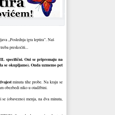
ava „Poslednja igra leptira”. Naš
treba preskočiti...
PIL specifični. Oni se pripremaju na
o da se okupljamo). Onda uzmemo pet
dvajest
minuta tihe probe. Na kraju se
am obezbedi niko u otadžbini.
ji se (obavezno) menja, na dva minuta,