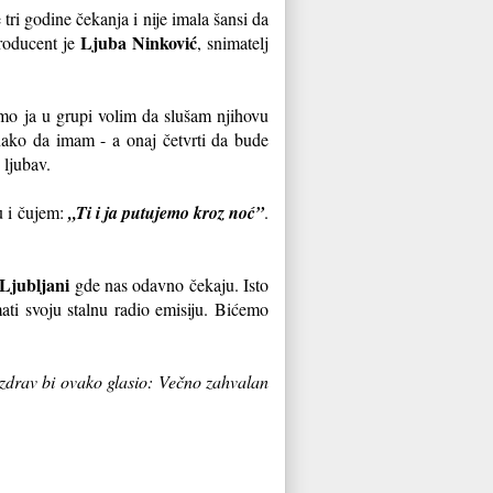
tri godine čekanja i nije imala šansi da
Ljuba Ninković
roducent je
, snimatelj
amo ja u grupi volim da slušam njihovu
nako da imam - a onaj četvrti da bude
 ljubav.
u i čujem:
„Ti i ja putujemo kroz noć”
.
Ljubljani
gde nas odavno čekaju. Isto
ati svoju stalnu radio emisiju. Bićemo
zdrav bi ovako glasio: Večno zahvalan