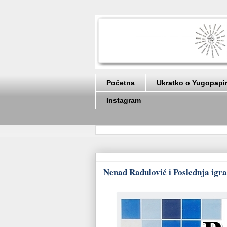
Početna
Ukratko o Yugopapi
Instagram
Nenad Radulović i Poslednja igra