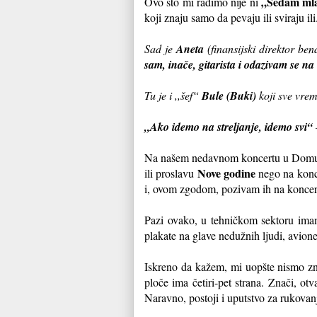
„Sedam ml
Ovo što mi radimo nije ni
koji znaju samo da pevaju ili sviraju il
Sad je
Aneta
(finansijski direktor ben
sam, inače, gitarista i odazivam se n
Tu je i ,,šef“
Bule (Buki)
koji sve vrem
„Ako idemo na streljanje, idemo svi“
Na našem nedavnom koncertu u Domu s
Nove godine
ili proslavu
nego na konce
i, ovom zgodom, pozivam ih na koncert 
Pazi ovako, u tehničkom sektoru imam
plakate na glave nedužnih ljudi, avione
Iskreno da kažem, mi uopšte nismo zna
ploče ima četiri-pet strana. Znači, o
Naravno, postoji i uputstvo za rukova