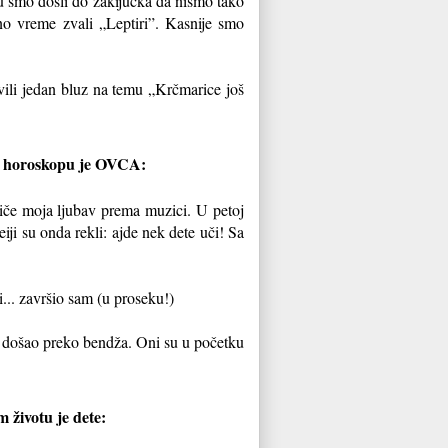
Tu smo došli do zakijučka da nismo tako
dno vreme zvali „Leptiri”. Kasnije smo
ili jedan bluz na temu „Krčmarice još
a u horoskopu je OVCA:
iče moja ljubav prema muzici. U petoj
ji su onda rekli: ajde nek dete uči! Sa
i... završio sam (u proseku!)
m došao preko bendža. Oni su u početku
 životu je dete: