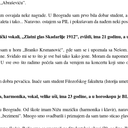
 „Abraševiću”.
 sam osvajala neke nagrade. U Beogradu sam prvo bila dobar student
leta i tako... Naravno. ostajem sa PIL i pokušavam da nađem neki pos
ički vokali, „Zlatni glas Skadarlije 1912”, zviždi, ima 21 godinu, 
 sam u horu „Branko Krsmanović", gde sam se i upoznala sa Nešom. U
dine. Sviđalo mi se to što je sve baš tako kako jeste. Moram da napo
či. U sve ovo što radimo počela sam da verujem na koncertu koji smo
dobra pevačica. Inače sam student Filozofskog fakulteta (Istorija umetn
a, harmonika, vokal, velike uši, ima 23 godine, a u horoskopu je B
 u Beogradu. Od škole imam Nižu muzičku (harmonika i klavir), narav
„bezimeni”. Mnogo smo svadbarili i priznajem da sam tamo sticao glav