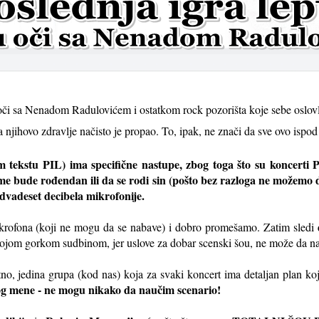
či sa Nenadom Radulovićem i ostatkom rock pozorišta koje sebe oslovlj
 njihovo zdravlje načisto je propao. To, ipak, ne znači da sve ovo ispod 
jem tekstu PIL) ima specifične nastupe, zbog toga što su koncerti 
me bude rođendan ili da se rodi sin (pošto bez razloga ne možem
dvadeset decibela mikrofonije.
krofona (koji ne mogu da se nabave) i dobro promešamo. Zatim sledi
ojom gorkom sudbinom, jer uslove za dobar scenski šou, ne može da n
no, jedina grupa (kod nas) koja za svaki koncert ima detaljan plan ko
og mene - ne mogu nikako da naučim scenario!