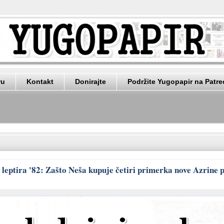
ru
Kontakt
Donirajte
Podržite Yugopapir na Patr
 leptira '82: Zašto Neša kupuje četiri primerka nove Azrine 