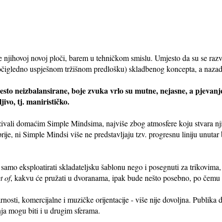
e njihovoj novoj ploči, barem u tehničkom smislu. Umjesto da su se razvi
(očigledno uspješnom tržišnom predlošku) skladbenog koncepta, a naza
esto neizbalansirane, boje zvuka vrlo su mutne, nejasne, a pjevanje 
ivo, tj. manirističko.
ivali domaćim Simple Mindsima, najviše zbog atmosfere koju stvara nji
rije, ni Simple Mindsi više ne predstavljaju tzv. progresnu liniju unuta
e samo eksploatirati skladateljsku šablonu nego i posegnuti za trikovima,
t of
, kakvu će pružati u dvoranama, ipak bude nešto posebno, po čemu ć
osti, komercijalne i muzičke orijentacije - više nije dovoljna. Publika 
enja mogu biti i u drugim sferama.