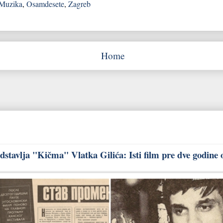
Muzika
,
Osamdesete
,
Zagreb
Home
stavlja "Kičma" Vlatka Gilića: Isti film pre dve godine 