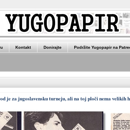
ru
Kontakt
Donirajte
Podržite Yugopapir na Patr
 je za jugoslavensku turneju, ali na toj ploči nema velikih 