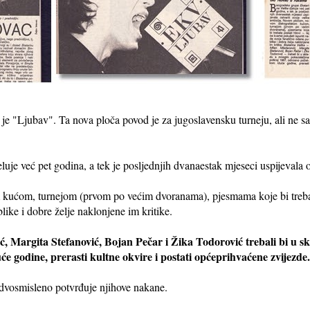
je "Ljubav". Ta nova ploča povod je za jugoslavensku turneju, ali ne sadr
je već pet godina, a tek je posljednjih dvanaestak mjeseci uspijevala os
ćom, turnejom (prvom po većim dvoranama), pjesmama koje bi trebale p
like i dobre želje naklonjene im kritike.
, Margita Stefanović, Bojan Pečar i Žika Todorović trebali bi u 
e godine, prerasti kultne okvire i postati općeprihvaćene zvijezde.
dvosmisleno potvrđuje njihove nakane.