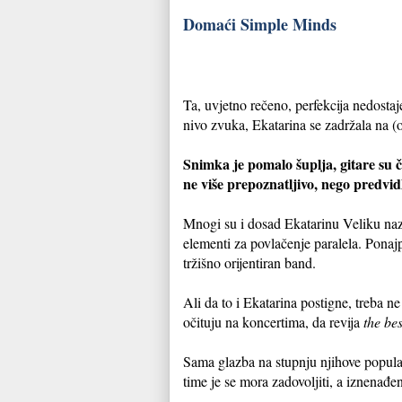
Domaći Simple Minds
Ta, uvjetno rečeno, perfekcija nedostaj
nivo zvuka, Ekatarina se zadržala na 
Snimka je pomalo šuplja, gitare su č
ne više prepoznatljivo, nego predvidlj
Mnogi su i dosad Ekatarinu Veliku naz
elementi za povlačenje paralela. Ponajp
tržišno orijentiran band.
Ali da to i Ekatarina postigne, treba n
očituju na koncertima, da revija
the bes
Sama glazba na stupnju njihove popularn
time je se mora zadovoljiti, a iznenađ