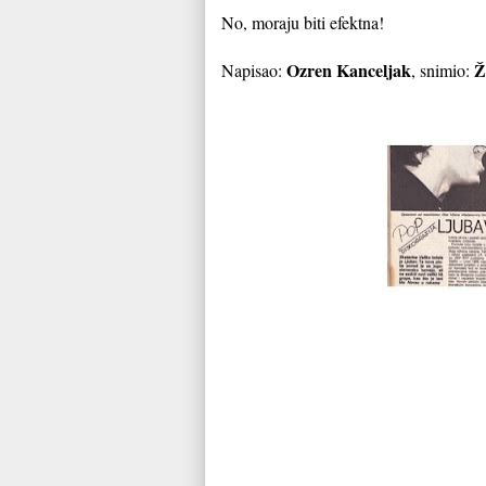
No, moraju biti efektna!
Ozren Kanceljak
Že
Napisao:
, snimio: