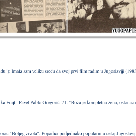
u"): Imala sam veliku sreću da svoj prvi film radim u Jugoslaviji (198
ka Frajt i Pavel Pablo Gregorić '71: "Boža je kompletna žena, oslonac m
vorac "Boljeg života": Popadići podjednako popularni u celoj Jugoslavij