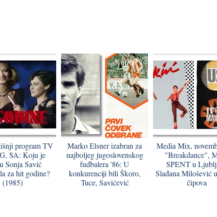
išnji program TV
Marko Elsner izabran za
Media Mix, novemba
G, SA: Koju je
najboljeg jugoslovenskog
"Breakdance", M
u Sonja Savić
fudbalera '86: U
SPENT u Ljublj
la za hit godine?
konkurenciji bili Škoro,
Slađana Milošević u
(1985)
Tuce, Savićević
čipova