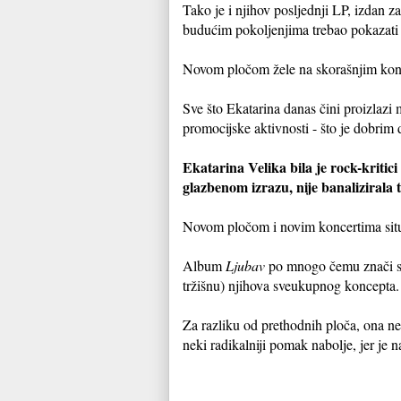
Tako je i njihov posljednji LP, izdan
budućim pokoljenjima trebao pokazati 
Novom pločom žele na skorašnjim konc
Sve što Ekatarina danas čini proizlazi
promocijske aktivnosti - što je dobrim
Ekatarina Velika bila je rock-kritic
glazbenom izrazu, nije banalizirala 
Novom pločom i novim koncertima situa
Album
Ljubav
po mnogo čemu znači sta
tržišnu) njihova sveukupnog koncepta.
Za razliku od prethodnih ploča, ona n
neki radikalniji pomak nabolje, jer je n