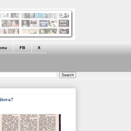
eonu
FB
X
hitova?