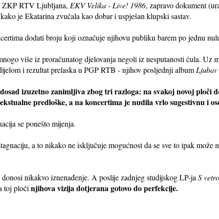
 za ZKP RTV Ljubljana,
EKV Velika - Live! 1986
, zapravo dokument (ura
kako je Ekatarina zvučala kao dobar i uspješan klupski sastav.
ertima dodati broju koji označuje njihovu publiku barem po jednu nul
 mnogo više iz proračunatog djelovanja negoli iz nesputanosti čula. Uz m
 dijelom i rezultat prelaska u PGP RTB - njihov posljednji album
Ljubav
i dosad izuzetno zanimljiva zbog tri razloga: na svakoj novoj ploči
tekstualne predloške, a na koncertima je nudila vrlo sugestivnu i o
cija se ponešto mijenja.
gnaciju, a to nikako ne isključuje mogućnost da se sve to ipak može na 
e donosi nikakvo iznenađenje. A poslije zadnjeg studijskog LP-ja
S vetr
njihova vizija dotjerana gotovo do perfekcije.
a toj ploči