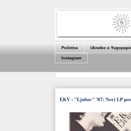
Početna
Ukratko o Yugopapi
Instagram
EKV - "Ljubav" '87: Novi LP povod