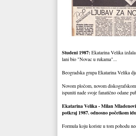
Studeni 1987:
Ekatarina Velika izdala 
lani bio "Novac u rukama"...
Beogradska grupa Ekatarina Velika djelu
Novom pločom, novom diskografskom ku
ispuniti nade svoje fanatično odane pub
Ekatarina Velika - Milan Mladenović
potkraj 1987. odnosno početkom iduć
Formula koju koriste u tom pohodu ne