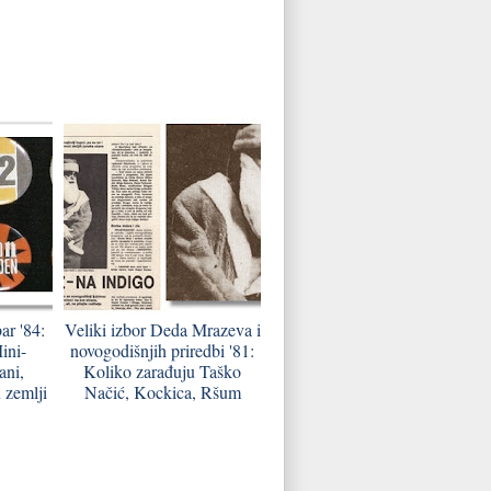
r '84:
Veliki izbor Deda Mrazeva i
ini-
novogodišnjih priredbi '81:
ani,
Koliko zarađuju Taško
 zemlji
Načić, Kockica, Ršum