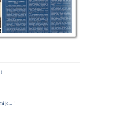
3)
i je... "
i