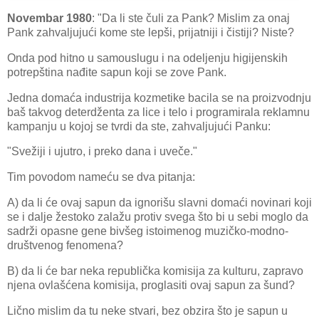
Novembar 1980
: "Da li ste čuli za Pank? Mislim za onaj
Pank zahvaljujući kome ste lepši, prijatniji i čistiji? Niste?
Onda pod hitno u samouslugu i na odeljenju higijenskih
potrepština nađite sapun koji se zove Pank.
Jedna domaća industrija kozmetike bacila se na proizvodnju
baš takvog deterdženta za lice i telo i programirala reklamnu
kampanju u kojoj se tvrdi da ste, zahvaljujući Panku:
"Svežiji i ujutro, i preko dana i uveče."
Tim povodom nameću se dva pitanja:
A) da li će ovaj sapun da ignorišu slavni domaći novinari koji
se i dalje žestoko zalažu protiv svega što bi u sebi moglo da
sadrži opasne gene bivšeg istoimenog muzičko-modno-
društvenog fenomena?
B) da li će bar neka republička komisija za kulturu, zapravo
njena ovlašćena komisija, proglasiti ovaj sapun za šund?
Lično mislim da tu neke stvari, bez obzira što je sapun u