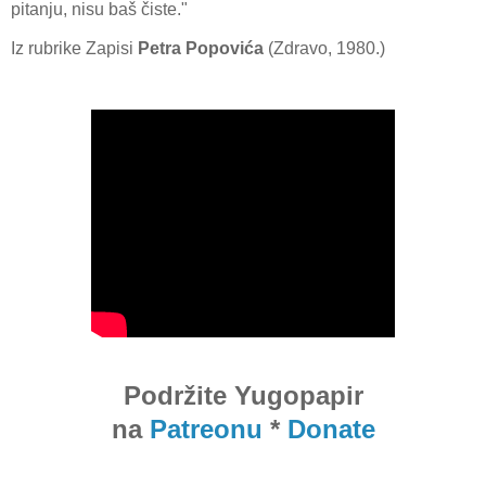
pitanju, nisu baš čiste."
Iz rubrike Zapisi
Petra Popovića
(Zdravo, 1980.)
Podržite Yugopapir
na
Patreonu
*
Donate