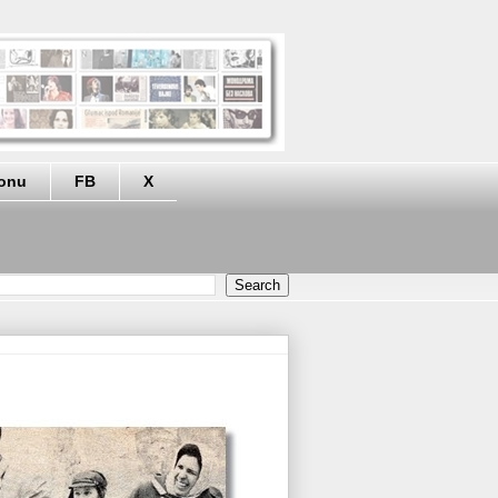
eonu
FB
X