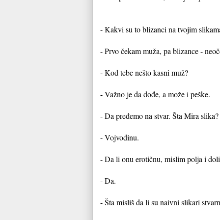
- Kakvi su to blizanci na tvojim slikam
- Prvo čekam muža, pa blizance - neoč
- Kod tebe nešto kasni muž?
- Važno je da dođe, a može i peške.
- Da pređemo na stvar. Šta Mira slika?
- Vojvodinu.
- Da li onu erotičnu, mislim polja i dol
- Da.
- Šta misliš da li su naivni slikari stva