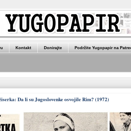
ru
Kontakt
Donirajte
Podržite Yugopapir na Patr
žiserka: Da li su Jugoslovenke osvojile Rim? (1972)