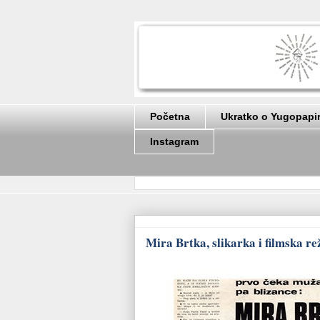
Početna
Ukratko o Yugopapi
Instagram
Mira Brtka, slikarka i filmska re