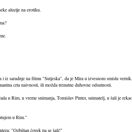
eke aluzije na erotiku.
ama?
rme.
 i iz saradnje na filmu "Sutjeska", da je Mira u izvesnom smislu vernik.
mantna crta naivnosti, ili možda trenutne duhovne odsutnosti.
la u Rim, u vreme snimanja, Tomislav Pinter, snimatelj, u šali je reka
utujem u Rim."
tera: "Ozbiljan čovek pa se šali!"