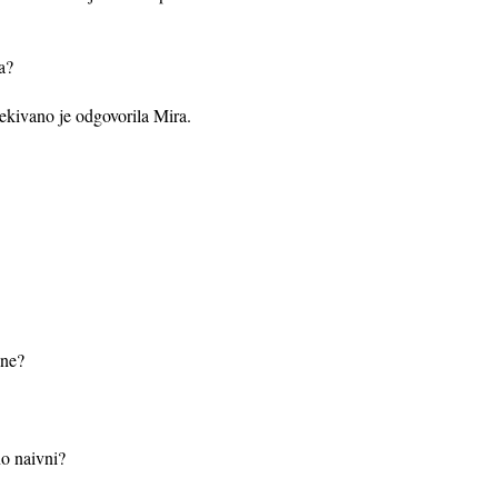
a?
ekivano je odgovorila Mira.
ine?
rno naivni?