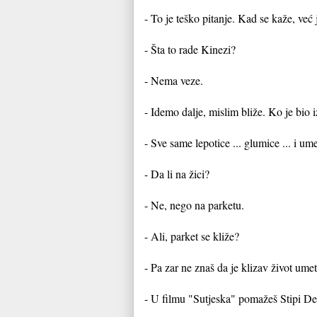
- To je teško pitanje. Kad se kaže, već
- Šta to rade Kinezi?
- Nema veze.
- Idemo dalje, mislim bliže. Ko je bio 
- Sve same lepotice ... glumice ... i ume
- Da li na žici?
- Ne, nego na parketu.
- Ali, parket se kliže?
- Pa zar ne znaš da je klizav život ume
- U filmu "Sutjeska" pomažeš Stipi D