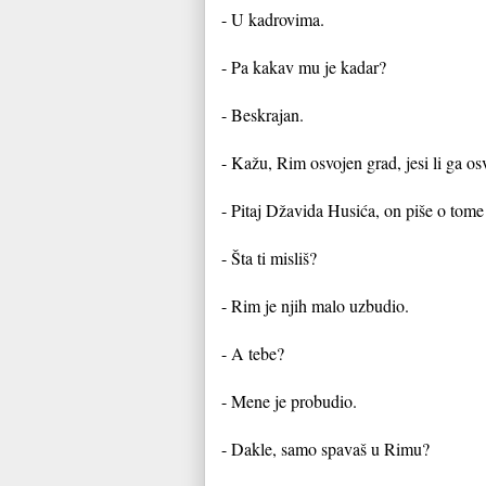
- U kadrovima.
- Pa kakav mu je kadar?
- Beskrajan.
- Kažu, Rim osvojen grad, jesi li ga os
- Pitaj Džavida Husića, on piše o tome 
- Šta ti misliš?
- Rim je njih malo uzbudio.
- A tebe?
- Mene je probudio.
- Dakle, samo spavaš u Rimu?