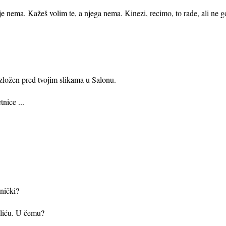
 je nema. Kažeš volim te, a njega nema. Kinezi, recimo, to rade, ali ne g
izložen pred tvojim slikama u Salonu.
tnice ...
tnički?
eliću. U čemu?