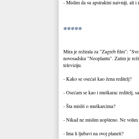
- Mislim da su apstraktni naivniji, ali i
*****
Mira je režirala za "Zagreb film": "Sv
novosadsku "Neoplantu". Zatim je režir
televiziju.
- Kako se osećaš kao žena reditelj?
- Osećam se kao i muškarac reditelj, s
- Šta misliš o muškarcima?
- Nikad ne mislim uopšteno. Ne volim 
- Ima li ljubavi na ovoj planeti?