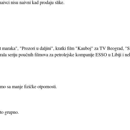
 naivci nisu naivni kad prodaju slike.
et maraka", "Prozori u daljini", kratki film "Kauboj" za TV Beograd, "S
ala seriju poučnih filmova za petrolejske kompanije ESSO u Libiji i ne
amo sa manje fizičke otpornosti.
to grupno.