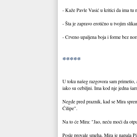
- Kaže Pavle Vasić u kritici da ima tu n
- Šta je zapravo erotično u tvojim slik
- Crveno upaljena boja i forme bez no
*****
U toku našeg razgovora sam primetio, a
iako su ozbiljni. Ima kod nje jedna šar
Negde pred praznik, kad se Mira sprema
Ćilipe".
Na to će Mira: "Jao, neću moći da otp
Posle provale smeha, Mira je napala Pin