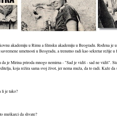
likovnu akademiju u Rimu a filmsku akademiju u Beogradu. Rođena je u S
savremene umetnosti u Beogradu, a trenutno radi kao sekretar režije u 
da je Mirina priroda mnogo nemirna - "Sad je vidiš - sad ne vidiš". Sta
ditelja, koja režira sama svoj život, jer nema muža, da to radi. Kaže da 
 li je tako?
 to muškarci da shvate?