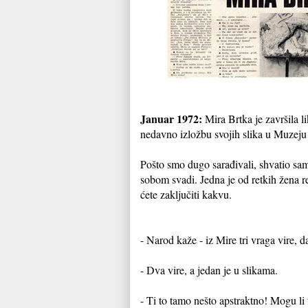
Januar 1972:
Mira Brtka je završila 
nedavno izložbu svojih slika u Muzeju 
Pošto smo dugo sarađivali, shvatio sam 
sobom svadi. Jedna je od retkih žena re
ćete zaključiti kakvu.
- Narod kaže - iz Mire tri vraga vire, da
- Dva vire, a jedan je u slikama.
- Ti to tamo nešto apstraktno! Mogu li