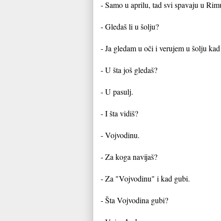
- Samo u aprilu, tad svi spavaju u Rim
- Gledaš li u šolju?
- Ja gledam u oči i verujem u šolju kad
- U šta još gledaš?
- U pasulj.
- I šta vidiš?
- Vojvodinu.
- Za koga navijaš?
- Za "Vojvodinu" i kad gubi.
- Šta Vojvodina gubi?