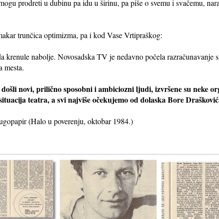
e mogu prodreti u dubinu pa idu u širinu, pa piše o svemu i svačemu, 
o makar trunčica optimizma, pa i kod Vase Vrtipraškog:
leda krenule nabolje. Novosadska TV je nedavno počela razračunavanje 
a mesta.
u došli novi, prilično sposobni i ambiciozni ljudi, izvršene su neke
 situacija teatra, a svi najviše očekujemo od dolaska Bore Draškovi
ugopapir (Halo u poverenju, oktobar 1984.)