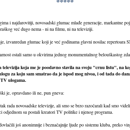
*****
ogima i najdarovitiji, novosadski glumac mlađe generacije, markantne p
raškog već dugo nema - ni na filmu, ni na televiziji.
nje, izvanredan glumac koji je već godinama glavni nosilac repertoara 
pularnost ostali samo u okvirima jednog monumentalnog belouškastog zda
 televizija koja me je poodavno stavila na svoju "crnu listu", na ko
logu za koju sam smatrao da je ispod mog nivoa, i od tada do danas
če TV ulogama.
ki je, opravdano ili ne, pun gneva:
ak rada novosadske televizije, ali smo se brzo razočarali kad smo videl
i odjednom su postali kreatori TV politike i njenog programa.
vlačili još anonimnije i beznačajnije ljude po sistemu kluba, preko vinja