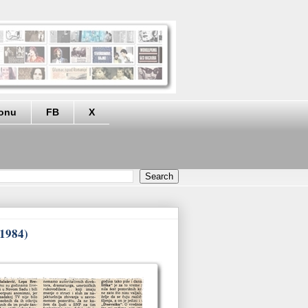
eonu
FB
X
(1984)