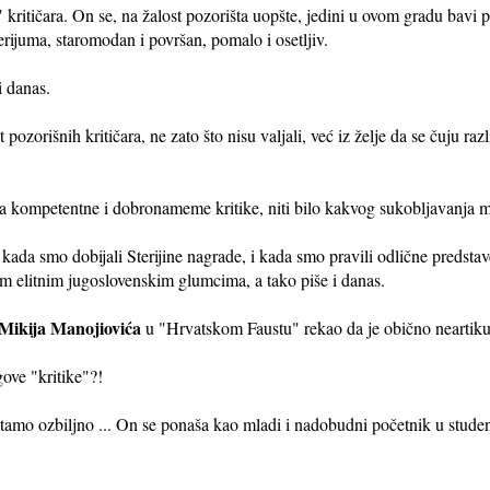
kritičara. On se, na žalost pozorišta uopšte, jedini u ovom gradu bavi 
rijuma, staromodan i površan, pomalo i osetljiv.
i danas.
pozorišnih kritičara, ne zato što nisu valjali, već iz želje da se čuju razli
ma kompetentne i dobronameme kritike, niti bilo kakvog sukobljavanja mi
kada smo dobijali Sterijine nagrade, i kada smo pravili odlične predsta
m elitnim jugoslovenskim glumcima, a tako piše i danas.
Mikija Manojiovića
u "Hrvatskom Faustu" rekao da je obično neartikul
gove "kritike"?!
itamo ozbiljno ... On se ponaša kao mladi i nadobudni početnik u studen