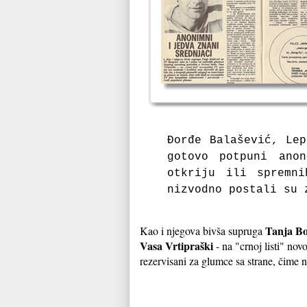
Đorđe Balašević, Le
gotovo potpuni ano
otkriju ili spremn
nizvodno postali su
Tanja Bo
Kao i njegova bivša supruga
Vasa Vrtipraški
- na "crnoj listi" nov
rezervisani za glumce sa strane, čime n