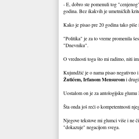
- E, dobro ste pomenuli tog "cenjenog" 
godina. Bez ikakvih je umetničkih krite
Kako je pisao pre 20 godina tako piše 
"Politika" je za to vreme promenila šest 
"Dnevniku".
O vrednosti toga što mi radimo, niti i
Kujundžić je o nama pisao negativno i 
Žutićem, Irfanom Mensurom
i drugi
Uostalom on je za antologijsku glumu
Šta onda još reći o kompetentnosti nje
Njegove tekstove mi glumci više i ne č
"dokazuje" negacijom svega.