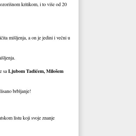
pozorišnom kritikom, i to više od 20
čita mišljenja, a on je jedini i večni u
šljenja.
Ljubom Tadićem, Milošem
ve sa
isano brbljanje!
tskom listu koji svoje znanje