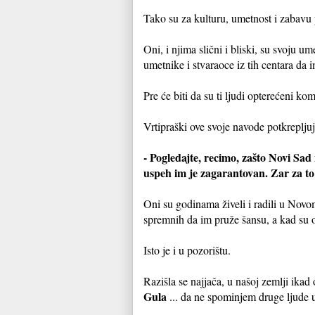
Tako su za kulturu, umetnost i zabavu 
Oni, i njima slični i bliski, su svoju u
umetnike i stvaraoce iz tih centara da
Pre će biti da su ti ljudi opterećeni k
Vrtipraški ove svoje navode potkreplju
- Pogledajte, recimo, zašto Novi Sad
uspeh im je zagarantovan. Zar za t
Oni su godinama živeli i radili u Novom
spremnih da im pruže šansu, a kad su o
Isto je i u pozorištu.
Razišla se najjača, u našoj zemlji ikad
Gula
... da ne spominjem druge ljude u