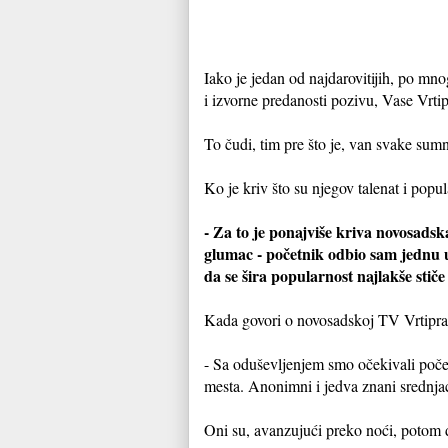
Iako je jedan od najdarovitijih, po mn
i izvorne predanosti pozivu, Vase Vrtip
To čudi, tim pre što je, van svake sum
Ko je kriv što su njegov talenat i po
- Za to je ponajviše kriva novosadska
glumac - početnik odbio sam jednu u
da se šira popularnost najlakše sti
Kada govori o novosadskoj TV Vrtipraš
- Sa oduševljenjem smo očekivali počet
mesta. Anonimni i jedva znani srednjac
Oni su, avanzujući preko noći, potom do