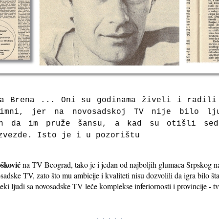
pa Brena ... Oni su godinama živeli i radili
nimni, jer na novosadskoj TV nije bilo lj
ih da im pruže šansu, a kad su otišli seda
 zvezde. Isto je i u pozorištu
šković
na TV Beograd, tako je i jedan od najboljih glumaca Srpskog 
osadske TV, zato što mu ambicije i kvaliteti nisu dozvolili da igra bilo št
eki ljudi sa novosadske TV leče komplekse inferiornosti i provincije - t