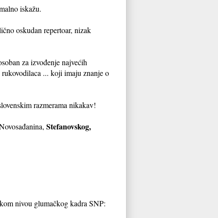
imalno iskažu.
ično oskudan repertoar, nizak
osoban za izvođenje najvećih
 rukovodilaca ... koji imaju znanje o
ugoslovenskim razmerama nikakav!
Stefanovskog,
g Novosađanina,
niskom nivou glumačkog kadra SNP: