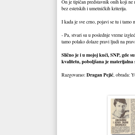
On je tipičan predstavnik onih koji n
bez estetskih i umetničkih kriterija.
I kada je sve crno, pojavi se tu i tam
- Pa, stvari su u poslednje vreme izg
tamo polako dolaze pravi ljudi na prav
Slično je i u mojoj kući, SNP, gde s
kvalitetu, poboljšana je materijalna
Dragan Pejić
Razgovarao:
, obrada: Y