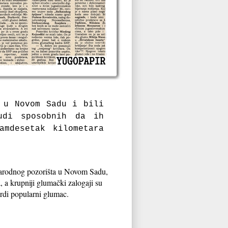
 u Novom Sadu i bili
udi sposobnih da ih
mdesetak kilometara
narodnog pozorišta u Novom Sadu,
a, a krupniji glumački zalogaji su
vrdi popularni glumac.