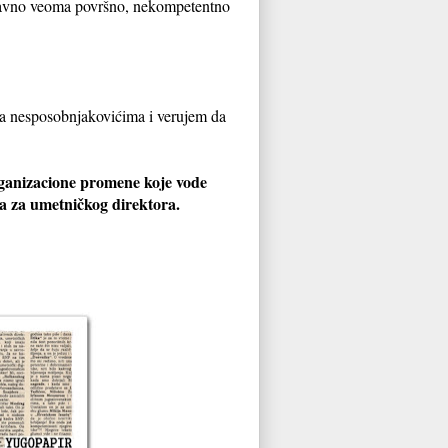
naravno veoma površno, nekompetentno
sa nesposobnjakovićima i verujem da
 organizacione promene koje vode
ća za umetničkog direktora.