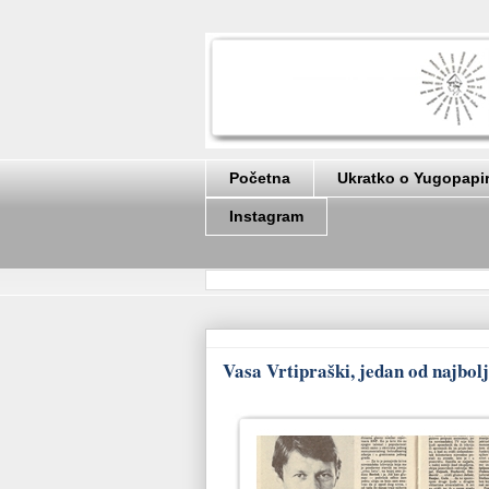
Početna
Ukratko o Yugopapi
Instagram
Vasa Vrtipraški, jedan od najbo