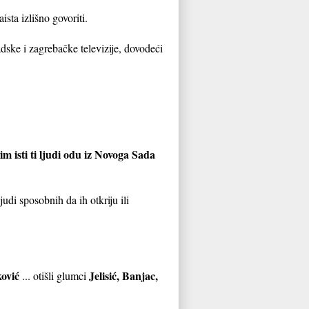
aista izlišno govoriti.
adske i zagrebačke televizije, dovodeći
im isti ti ljudi odu iz Novoga Sada
udi sposobnih da ih otkriju ili
ović
Jelisić, Banjac,
... otišli glumci