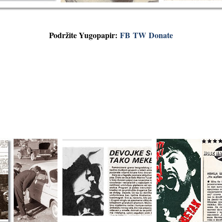
Podržite Yugopapir:
FB
TW
Donate