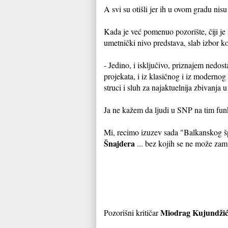
A svi su otišli jer ih u ovom gradu nis
Kada je već pomenuo pozorište, čiji j
umetnički nivo predstava, slab izbor k
- Jedino, i isključivo, priznajem nedo
projekata, i iz klasičnog i iz modernog
struci i sluh za najaktuelnija zbivanja
Ja ne kažem da ljudi u SNP na tim funk
Mi, recimo izuzev sada "Balkanskog šp
Šnajdera
... bez kojih se ne može zami
Miodrag Kujundži
Pozorišni kritičar