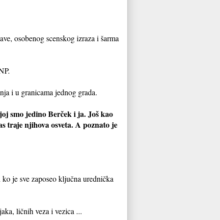
ojave, osobenog scenskog izraza i šarma
SNP.
nja i u granicama jednog grada.
joj smo jedino Berček i ja. Još kao
 traje njihova osveta. A poznato je
i ko je sve zaposeo ključna urednička
ka, ličnih veza i vezica ...