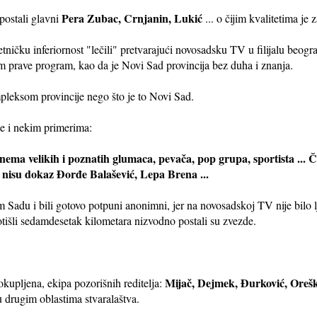
Pera Zubac, Crnjanin, Lukić
postali glavni
... o čijim kvalitetima je z
metničku inferiornost "lečili" pretvarajući novosadsku TV u filijalu beogr
 im prave program, kao da je Novi Sad provincija bez duha i znanja.
ompleksom provincije nego što je to Novi Sad.
je i nekim primerima:
 nema velikih i poznatih glumaca, pevača, pop grupa, sportista ... Č
o nisu dokaz Đorđe Balašević, Lepa Brena ...
 Sadu i bili gotovo potpuni anonimni, jer na novosadskoj TV nije bilo lj
tišli sedamdesetak kilometara nizvodno postali su zvezde.
Mijač, Dejmek, Đurković, Orešk
 okupljena, ekipa pozorišnih reditelja:
 drugim oblastima stvaralaštva.