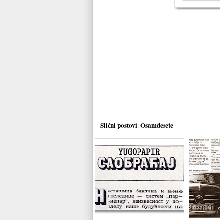
Slični postovi:
Osamdesete