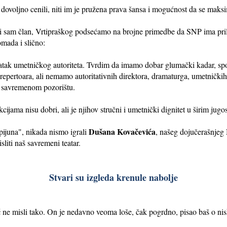
u dovoljno cenili, niti im je pružena prava šansa i mogućnost da se maks
e i sam član, Vrtipraškog podsećamo na brojne primedbe da SNP ima pril
omada i slično:
statak umetničkog autoriteta. Tvrdim da imamo dobar glumački kadar, sp
 repertoara, ali nemamo autoritativnih direktora, dramaturga, umetničkih
 u savremenom pozorištu.
cijama nisu dobri, ali je njihov stručni i umetnički dignitet u širim j
Dušana Kovačevića
ijuna", nikada nismo igrali
, našeg dojučerašnje
sliti naš savremeni teatar.
Stvari su izgleda krenule nabolje
ć
ne misli tako. On je nedavno veoma loše, čak pogrdno, pisao baš o 