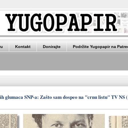
ru
Kontakt
Donirajte
Podržite Yugopapir na Patr
ljih glumaca SNP-a: Zašto sam dospeo na "crnu listu" TV NS 