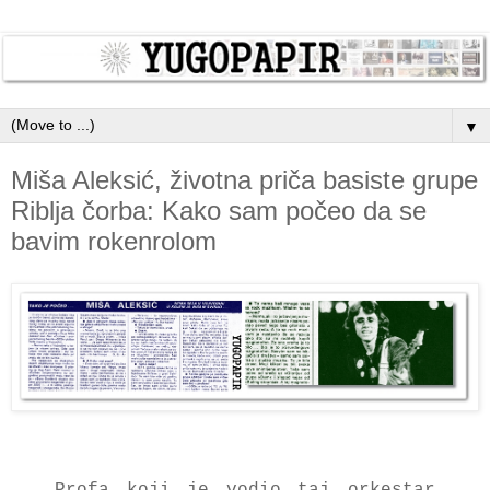
▼
Miša Aleksić, životna priča basiste grupe
Riblja čorba: Kako sam počeo da se
bavim rokenrolom
Profa koji je vodio taj orkestar