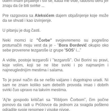
odem imam prijatelje i svi se, kada me vide, radosno deru jer
znaju da će biti svirke ...
Pre razgovora sa
Aleksićem
dajem objašnjenje koje može
da se shvati i kao izvinjenje.
U pitanju je dug časti.
Neki momci iz
"Čorbe"
svojevremeno su pogrešno
protumačili moju vest da je - "
Bora Đorđević
okupio oko
sebe proverene tezgaroše iz grupe
'SOS'
i..."
A vidite, postoje tezgaroši i "tezgaroši". Ovi Borini su pravi,
koje volim, koji se ne libe svirki i po najmanjim i
najneuglednijim mestima i salama.
To je pravi način da se nešto valjano i dugotrajno uradi. Ni
sam ne znam koliko sam debelih provoda imao i dobrih
svirki čuo upravo na takvim mestima.
'Aj'te gospodo kritičari sa "Ribljom Čorbom", čim počne
ponovo da radi u Prćilovce da jednom za svagda pošteno
odradite svoje renomee i visoke nivoe.