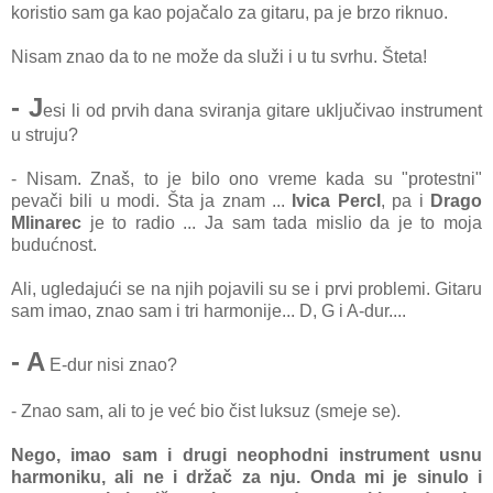
koristio sam ga kao pojačalo za gitaru, pa je brzo riknuo.
Nisam znao da to ne može da služi i u tu svrhu. Šteta!
- J
esi li od prvih dana sviranja gitare uključivao instrument
u struju?
- Nisam. Znaš, to je bilo ono vreme kada su "protestni"
pevači bili u modi. Šta ja znam ...
Ivica Percl
, pa i
Drago
Mlinarec
je to radio ... Ja sam tada mislio da je to moja
budućnost.
Ali, ugledajući se na njih pojavili su se i prvi problemi. Gitaru
sam imao, znao sam i tri harmonije... D, G i A-dur....
- A
E-dur nisi znao?
- Znao sam, ali to je već bio čist luksuz (smeje se).
Nego, imao sam i drugi neophodni instrument usnu
harmoniku, ali ne i držač za nju. Onda mi je sinulo i