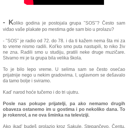
- K
oliko godina je postojala grupa "SOS"? Često sam
viđao vaše plakate po mestima gde sam bio u prolazu?
- "SOS" je radio od 72. do 78. i da ti kažem nema šta mi za
to vreme nismo radili. Kol'ko smo puta nastupili, to niko živ
ne zna. Radili smo u studiju, pratili neke druge muzičare.
Stvarno mi je ta grupa bila velika škola.
To je bilo lepo vreme. U selima sam se često osećao
prijatnije nego u nekim gradovima. I, uglavnom se dešavalo
da tamo bolje i sviramo.
Kad' narod hoće tučemo i do tri ujutru.
Posle nas pokupe prijatelji, pa ako nemamo drugih
obaveza ostanemo im u gostima i po nekoliko dana. To
je rokenrol, a ne ova šminka na televiziji.
Ako ikad' budeš prolazio kroz Sakule, Stepančevo, Čentu,