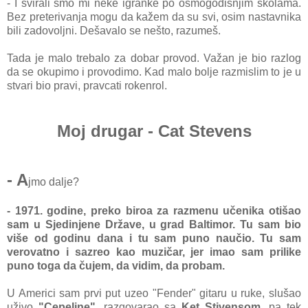
- I svirali smo mi neke igranke po osmogodišnjim školama.
Bez preterivanja mogu da kažem da su svi, osim nastavnika
bili zadovoljni. Dešavalo se nešto, razumeš.
Tada je malo trebalo za dobar provod. Važan je bio razlog
da se okupimo i provodimo. Kad malo bolje razmislim to je u
stvari bio pravi, pravcati rokenrol.
Moj drugar - Cat Stevens
- A
jmo dalje?
- 1971. godine, preko biroa za razmenu učenika otišao
sam u Sjedinjene Države, u grad Baltimor. Tu sam bio
više od godinu dana i tu sam puno naučio. Tu sam
verovatno i sazreo kao muzičar, jer imao sam prilike
puno toga da čujem, da vidim, da probam.
U Americi sam prvi put uzeo "Fender" gitaru u ruke, slušao
uživo
"Cepeline"
, razgovarao sa
Ket Stivensom
, pa tek