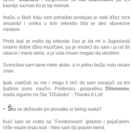
kasnije saznao ko je taj momak.
Inače, u školi koju sam pohađao postojao je neki džez rock
ansambl i svirka u tom orkestru bila je deo obavezne
nastave.
Profa koji je vodio taj orkestar čuo je da mi u Jugoslaviji
imamo dobre džez-muzičare, pa je misleći da sam i ja od tih
ubacio i mene tamo, a ja vola nisam mogao da ubodem.
Sviruckao sam tamo neke skale, a ni jednu božju notu nisam
znao.
Ipak, zadržali su me i mogu ti reći da sam svirajući sa tim
ljudima puno naučio. Profesoru, gospodinu
Džonsonu
,
mada sigurno ne čita "Džuboks" - Thanks A Lot!
- Š
ta se dešavalo po povratku iz belog sveta?
Kući sam se vratio sa "Fenderovom" gitarom i pojačalom.
Više nisam imao kud - hteo sam da pravim bend.