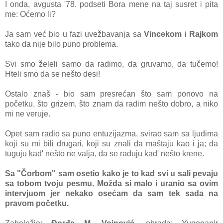
I onda, avgusta '78. podseti Bora mene na taj susret i pita
me: Oćemo li?
Ja sam već bio u fazi uvežbavanja sa
Vincekom
i
Rajkom
tako da nije bilo puno problema.
Svi smo želeli samo da radimo, da gruvamo, da tučemo!
Hteli smo da se nešto desi!
Ostalo znaš - bio sam presrećan što sam ponovo na
početku, što grizem, što znam da radim nešto dobro, a niko
mi ne veruje.
Opet sam radio sa puno entuzijazma, svirao sam sa ljudima
koji su mi bili drugari, koji su znali da maštaju kao i ja; da
tuguju kad' nešto ne valja, da se raduju kad' nešto krene.
Sa "Čorbom" sam osetio kako je to kad svi u sali pevaju
sa tobom tvoju pesmu. Možda si malo i uranio sa ovim
intervjuom jer nekako osećam da sam tek sada na
pravom početku.