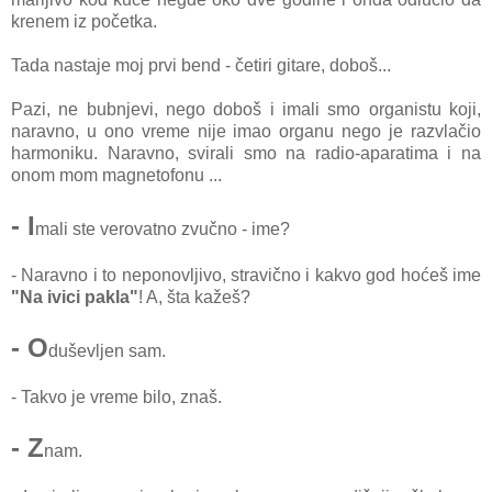
krenem iz početka.
Tada nastaje moj prvi bend - četiri gitare, doboš...
Pazi, ne bubnjevi, nego doboš i imali smo organistu koji,
naravno, u ono vreme nije imao organu nego je razvlačio
harmoniku. Naravno, svirali smo na radio-aparatima i na
onom mom magnetofonu ...
- I
mali ste verovatno zvučno
- ime?
- Naravno i to neponovljivo, stravično i kakvo god hoćeš ime
"Na ivici pakla"
! A, šta kažeš?
- O
duševljen sam.
- Takvo je vreme bilo, znaš.
- Z
nam.