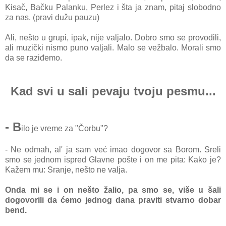
Kisač, Bačku Palanku, Perlez i šta ja znam, pitaj slobodno
za nas. (pravi dužu pauzu)
Ali, nešto u grupi, ipak, nije valjalo. Dobro smo se provodili,
ali muzički nismo puno valjali. Malo se vežbalo. Morali smo
da se raziđemo.
Kad svi u sali pevaju tvoju pesmu...
- B
ilo je vreme za "Čorbu"?
- Ne odmah, al' ja sam već imao dogovor sa Borom. Sreli
smo se jednom ispred Glavne pošte i on me pita: Kako je?
Kažem mu: Sranje, nešto ne valja.
Onda mi se i on nešto žalio, pa smo se, više u šali
dogovorili da ćemo jednog dana praviti stvarno dobar
bend.