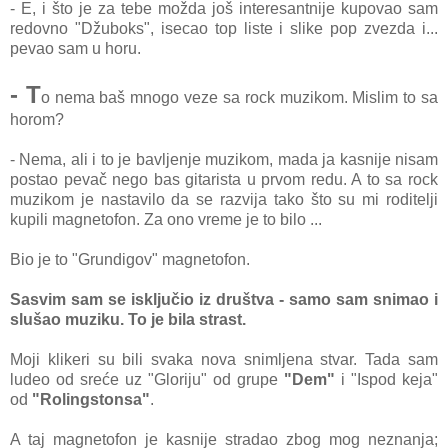
- E, i što je za tebe možda još interesantnije kupovao sam
redovno "Džuboks", isecao top liste i slike pop zvezda i...
pevao s
am u horu.
- T
o nema baš mnogo veze sa rock muzikom. Mislim to sa
horom?
- Nema, ali i to je bavljenje muzikom, mada ja kasnije nisam
postao pevač nego bas gitarista u prvom redu. A to sa rock
muzikom je nastavilo da se razvija tako što su mi roditelji
kupili magnetofon. Za ono vreme je to bilo ...
Bio je to "Grundigov" magnetofon.
Sasvim sam se isključio iz društva - samo sam snimao i
slušao muziku. To je bila strast.
Moji klikeri su bili svaka nova snimljena stvar. Tada sam
ludeo od sreće uz "Gloriju" od grupe
"Dem"
i "Ispod keja"
od
"Rolingstonsa"
.
A taj magnetofon je kasnije stradao zbog mog neznanja;