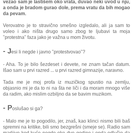
vezao sam je lastišem oko vrata, duvao neki uvod u nju,
a onda je bradom gurao dole, prema vratu da bih mogao
da pevam.
Verovatno je to stravično smešno izgledalo, ali ja sam to
voleo i ako ništa drugo samo zbog te ljubavi ta moja
"protestna" faza jako je važna u mom životu.
- J
esi li negde i javno "protestvovao"?
- Aha. To je bilo šezdeset i devete, ne znam tačan datum.
Išao sam u prvi razred ... u prvi razred gimnazije, naravno.
Tada me je moj profa iz muzičkog spustio na zemlju,
objasnio mi je da to ni na šta ne liči i da moram mnogo više
da radim, ako mislim ozbiljno da se bavim muzikom.
- P
oslušao si ga?
- Malo me je to pogodilo, jer, znaš, kao klinci nismo bili baš
spremni na kritike, bili smo bezgrešni (smeje se). Radio sam
marljivo kod kuće negde oko dve godine i onda odlučio da