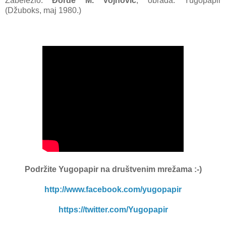
Zabeležio:
Đorđe M. Vojnović
, obrada: Yugopapir
(Džuboks, maj 1980.)
Podržite Yugopapir
na društvenim mrežama :-)
http://www.facebook.com/yugopapir
https://twitter.com/Yugopapir