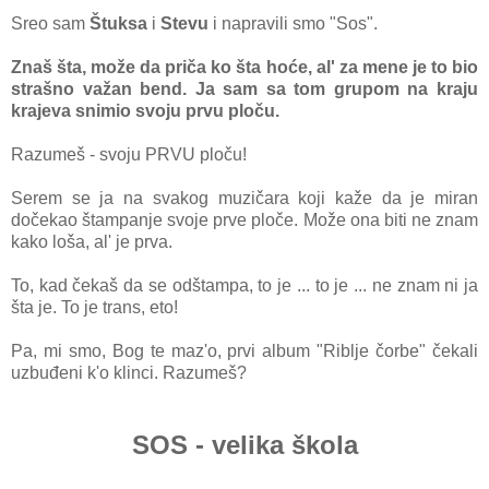
Sreo sam
Štuksa
i
Stevu
i napravili smo "Sos".
Znaš šta, može da priča ko šta hoće, al' za mene je to bio
strašno važan bend. Ja sam sa tom grupom na kraju
krajeva snimio svoju prvu ploču.
Razumeš - svoju PRVU ploču!
Serem se ja na sva
kog muzičara koji kaže da je miran
dočekao štampanje svoje prve ploče. Može ona biti ne znam
kako loša, al' je prva.
To, kad čekaš da se odštampa, to je ... to je ... ne znam ni ja
šta je. To je trans, eto!
Pa, mi smo, Bog te maz'o, prvi album "Riblje čorbe" čekali
uzbuđeni k'o klinci. Razumeš?
SOS - velika škola