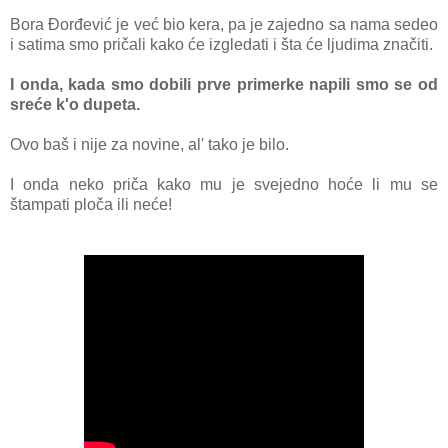
Bora Đorđević je već bio kera, pa je zajedno sa nama sedeo
i satima smo pričali kako će izgledati i šta će ljudima značiti.
I onda, kada smo dobili prve primerke napili smo se od
sreće k'o dupeta.
Ovo baš i nije za novine, al' tako je bilo.
I onda neko priča kako mu je svejedno hoće li mu se
štampati ploča ili neće!