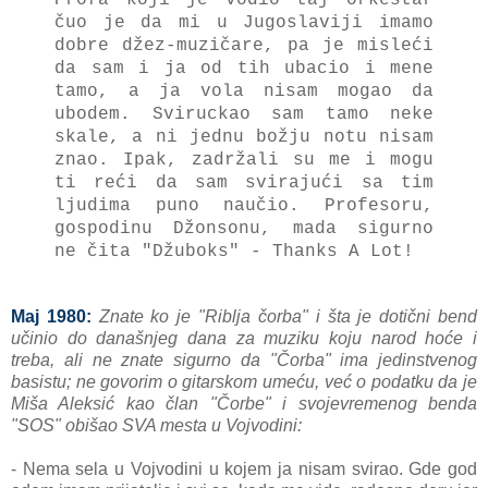
čuo je da mi u Jugoslaviji imamo
dobre džez-muzičare, pa je misleći
da sam i ja od tih ubacio i mene
tamo, a ja vola nisam mogao da
ubodem.
Sviruckao sam tamo neke
skale, a ni jednu božju notu nisam
znao.
Ipak, zadržali su me i mogu
ti reći da sam svirajući sa tim
ljudima puno naučio. Profesoru,
gospodinu Džonsonu, mada sigurno
ne čita "Džuboks" - Thanks A Lot!
Maj 1980:
Znate ko je "Riblja čorba" i šta je dotični bend
učinio do današnjeg dana za muziku koju narod hoće i
treba, ali ne znate sigurno da "Čorba" ima jedinstvenog
basistu; ne govorim o gitarskom umeću, već o podatku da je
Miša Aleksić kao član "Čorbe" i svojevremenog benda
"SOS" obišao SVA mesta u Vojvodini:
- Nema sela u Vojvodini u kojem ja nisam svirao. Gde god