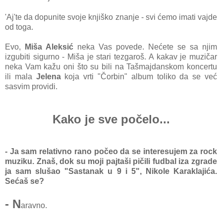
'Aj'te da dopunite svoje knjiško znanje - svi ćemo imati vajde
od toga.
Evo,
Miša Aleksić
neka Vas povede. Nećete se sa njim
izgubiti sigurno - Miša je stari tezgaroš. A kakav je muzičar
neka Vam kažu oni što su bili na Tašmajdanskom koncertu
ili mala
Jelena
koja vrti "Čorbin" album toliko da se već
sasvim providi.
Kako je sve počelo...
- Ja sam relativno rano počeo da se interesujem za rock
muziku. Znaš, dok su moji pajtaši pičili fudbal iza zgrade
ja sam slušao "Sastanak u 9 i 5", Nikole Karaklajića.
Sećaš se?
- N
aravno.