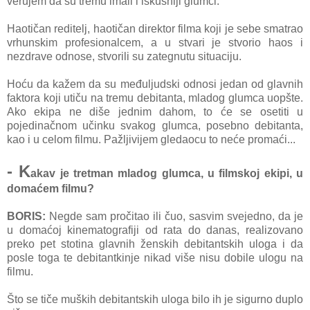
verujem da su tremu imali i iskusniji glumci.
Haotičan reditelj, haotičan direktor filma koji je sebe smatrao
vrhunskim profesionalcem, a u stvari je stvorio haos i
nezdrave odnose, stvorili su zategnutu situaciju.
Hoću da kažem da su međuljudski odnosi jedan od glavnih
faktora koji utiču na tremu debitanta, mladog glumca uopšte.
Ako ekipa ne diše jednim dahom, to će se osetiti u
pojedinačnom učinku svakog glumca, posebno debitanta,
kao i u celom filmu. Pažljivijem gledaocu to neće promaći...
- K
akav je tretman mladog glumca, u filmskoj ekipi, u
domaćem filmu?
BORIS:
Negde sam pročitao ili čuo, sasvim svejedno, da je
u domaćoj kinematografiji od rata do danas, realizovano
preko pet stotina glavnih ženskih debitantskih uloga i da
posle toga te debitantkinje nikad više nisu dobile ulogu na
filmu.
Što se tiče muških debitantskih uloga bilo ih je sigurno duplo