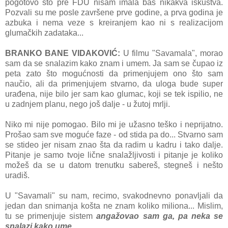
pogotovo što pre FDU nisam imala baš nikakva iskustva.
Pozvali su me posle završene prve godine, a prva godina je
azbuka i nema veze s kreiranjem kao ni s realizacijom
glumačkih zadataka...
BRANKO BANE VIDAKOVIĆ:
U filmu "Savamala", morao
sam da se snalazim kako znam i umem. Ja sam se čupao iz
peta zato što mogućnosti da primenjujem ono što sam
naučio, ali da primenjujem stvarno, da uloga bude super
urađena, nije bilo jer sam kao glumac, koji se tek ispilio, ne
u zadnjem planu, nego još dalje - u žutoj mrlji.
Niko mi nije pomogao. Bilo mi je užasno teško i neprijatno.
Prošao sam sve moguće faze - od stida pa do... Stvarno sam
se stideo jer nisam znao šta da radim u kadru i tako dalje.
Pitanje je samo tvoje lične snalažljivosti i pitanje je koliko
možeš da se u datom trenutku sabereš, stegneš i nešto
uradiš.
U "Savamali" su nam, recimo, svakodnevno ponavljali da
jedan dan snimanja košta ne znam koliko miliona... Mislim,
tu se primenjuje sistem
angažovao sam ga, pa neka se
snalazi kako ume
.