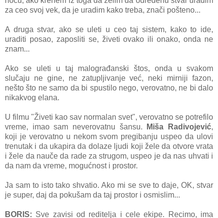
hoću, ako krenem iz toga da želim da određenu stvar uradim
za ceo svoj vek, da je uradim kako treba, znači pošteno...
A druga stvar, ako se uleti u ceo taj sistem, kako to ide,
uraditi posao, zaposliti se, živeti ovako ili onako, onda ne
znam...
Ako se uleti u taj malograđanski štos, onda u svakom
slučaju ne gine, ne zatupljivanje već, neki mirniji fazon,
nešto što ne samo da bi spustilo nego, verovatno, ne bi dalo
nikakvog elana.
U filmu "Živeti kao sav normalan svet", verovatno se potrefilo
vreme, imao sam neverovatnu šansu.
Miša Radivojević
,
koji je verovatno u nekom svom pregibanju uspeo da ulovi
trenutak i da ukapira da dolaze ljudi koji žele da otvore vrata
i žele da nauče da rade za strugom, uspeo je da nas uhvati i
da nam da vreme, mogućnost i prostor.
Ja sam to isto tako shvatio. Ako mi se sve to daje, OK, stvar
je super, daj da pokušam da taj prostor i osmislim...
BORIS:
Sve zavisi od reditelja i cele ekipe. Recimo, ima