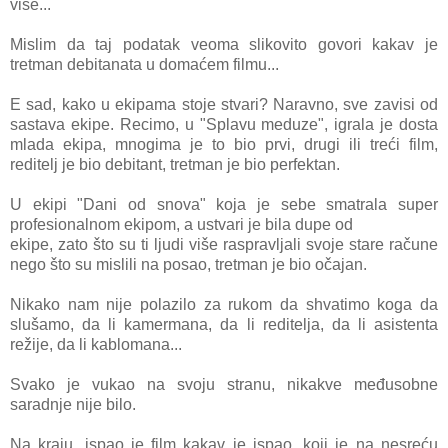
više...
Mislim da taj podatak veoma slikovito govori kakav je
tretman debitanata u domaćem filmu...
E sad, kako u ekipama stoje stvari? Naravno, sve zavisi od
sastava ekipe. Recimo, u "Splavu meduze", igrala je dosta
mlada ekipa, mnogima je to bio prvi, drugi ili treći film,
reditelj je bio debitant, tretman je bio perfektan.
U ekipi "Dani od snova" koja je sebe smatrala super
profesionalnom ekipom, a ustvari je bila dupe od
ekipe, zato što su ti ljudi više raspravljali svoje stare račune
nego što su mislili na posao, tretman je bio očajan.
Nikako nam nije polazilo za rukom da shvatimo koga da
slušamo, da li kamermana, da li reditelja, da li asistenta
režije, da li kablomana...
Svako je vukao na svoju stranu, nikakve međusobne
saradnje nije bilo.
Na kraju, ispao je film kakav je ispao, koji je na nesreću