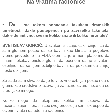
Na vratima radionice
- D
a li ste tokom pohađanja fakulteta dramskih
umetnosti, dakle postepeno, i po završetku fakulteta,
dakle definitivno, svesni koliko znate ili koliko ne znate?
SVETISLAV GONCIĆ:
U svakom slučaju, čak i činjenica da
sam glumom počeo da se bavim kao klinac, a pogotovo
vreme provedeno na FDU, oformila je u meni platformu da
imam nekakav pristup glumi, da počnem da je shvatam
ozbiljno i da se njom ozbiljno bavim, da pokušam da u njoj
nešto otkrijem.
Za sada sam shvatio da je to vrlo, vrlo ozbiljan posao i da u
glumi, kao sredstvu izražavanja za razne stvari, može da se
uradi jako mnogo.
Koliko mogu da ukapiram, koliko mi uspeva da
racionalizujem i pratim ceo svoj proces, ja sam tek uspeo da
otvorim vrata i da uđem u radionicu.