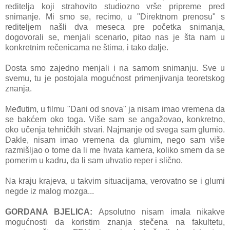
reditelja koji strahovito studiozno vrše pripreme pred
snimanje. Mi smo se, recimo, u "Direktnom prenosu" s
rediteljem našli dva meseca pre početka snimanja,
dogovorali se, menjali scenario, pitao nas je šta nam u
konkretnim rečenicama ne štima, i tako dalje.
Dosta smo zajedno menjali i na samom snimanju. Sve u
svemu, tu je postojala mogućnost primenjivanja teoretskog
znanja.
Međutim, u filmu "Dani od snova" ja nisam imao vremena da
se bakćem oko toga. Više sam se angažovao, konkretno,
oko učenja tehničkih stvari. Najmanje od svega sam glumio.
Dakle, nisam imao vremena da glumim, nego sam više
razmišljao o tome da li me hvata kamera, koliko smem da se
pomerim u kadru, da li sam uhvatio reper i slično.
Na kraju krajeva, u takvim situacijama, verovatno se i glumi
negde iz malog mozga...
GORDANA BJELICA:
Apsolutno nisam imala nikakve
mogućnosti da koristim znanja stečena na fakultetu,