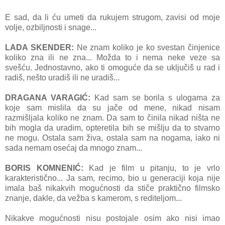
E sad, da li ću umeti da rukujem strugom, zavisi od moje
volje, ozbiljnosti i snage...
LADA SKENDER:
Ne znam koliko je ko svestan činjenice
koliko zna ili ne zna... Možda to i nema neke veze sa
svešću. Jednostavno, ako ti omoguće da se uključiš u rad i
radiš, nešto uradiš ili ne uradiš...
DRAGANA VARAGIĆ:
Kad sam se borila s ulogama za
koje sam mislila da su jače od mene, nikad nisam
razmišljala koliko ne znam. Da sam to činila nikad ništa ne
bih mogla da uradim, opteretila bih se mišlju da to stvarno
ne mogu. Ostala sam živa, ostala sam na nogama, iako ni
sada nemam osećaj da mnogo znam...
BORIS KOMNENIĆ:
Kad je film u pitanju, to je vrlo
karakteristično... Ja sam, recimo, bio u generaciji koja nije
imala baš nikakvih mogućnosti da stiče praktično filmsko
znanje, dakle, da vežba s kamerom, s rediteljom...
Nikakve mogućnosti nisu postojale osim ako nisi imao