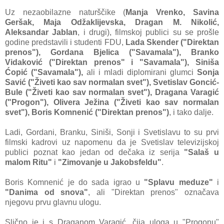
Uz nezaobilazne naturščike (
Manja Vrenko, Savina
Geršak, Maja Odžaklijevska, Dragan M. Nikolić,
Aleksandar Jablan
, i drugi), filmskoj publici su se prošle
godine predstavili i studenti FDU,
Lada Skender ("Direktan
prenos"), Gordana Bjelica ("Savamala"), Branko
Vidaković ("Direktan prenos" i "Savamala"), Siniša
Ćopić ("Savamala"),
ali i mladi diplomirani glumci
Sonja
Savić ("Živeti kao sav normalan svet"), Svetislav Goncić-
Bule ("Živeti kao sav normalan svet"), Dragana Varagić
("Progon"), Olivera Ježina ("Živeti kao sav normalan
svet"), Boris Komnenić ("Direktan prenos")
, i tako dalje.
Ladi, Gordani, Branku, Siniši, Sonji i Svetislavu to su prvi
filmski kadrovi uz napomenu da je Svetislav televizijskoj
publici poznat kao jedan od dečaka iz serija
"Salaš u
malom Ritu"
i
"Zimovanje u Jakobsfeldu"
.
Boris Komnenić je do sada igrao u
"Splavu meduze"
i
"Danima od snova"
, ali "Direktan prenos" označava
njegovu prvu glavnu ulogu.
Slično je i s Draganom Varagić, čija uloga u "Progonu"