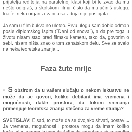
prijatelja reditelja na paralelnoj klasi koji bi te zvao da mu
nešto odigraš, u školskom filmu, čisto da mu učiniš uslugu.
Inače, neka organizovanija saradnja nije postojala.
Ja sam u film bukvalno uleteo. Prvu ulogu sam dobio odmah
posle diplomskog ispita ("Dani od snova"), a da pre toga u
životu nisam stao pred filmsku kameru, tako da, govorim o
sebi, nisam ništa znao o tom zanatskom delu. Sve se svelo
na neka teoretska znanja...
Faza žute mrlje
- S
obzirom da u vašem slučaju o nekom iskustvu ne
može da se govori, koliko debitant ima vremena i
mogućnosti, dakle prostora, da tokom snimanja
primenjuje teoretska znanja stečena za vreme studija?
SVETISLAV:
E sad, to može da se dvojako shvati, postavi...
Ja vremena, mogućnosti i prostora mogu da imam koliko