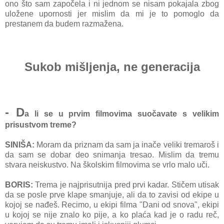
ono što sam započela i ni jednom se nisam pokajala zbog
uložene upornosti jer mislim da mi je to pomoglo da
prestanem da budem razmažena.
Sukob mišljenja, ne generacija
- D
a li se u prvim filmovima suočavate s velikim
prisustvom treme?
SINIŠA:
Moram da priznam da sam ja inače veliki tremaroš i
da sam se dobar deo snimanja tresao. Mislim da tremu
stvara neiskustvo. Na školskim filmovima se vrlo malo uči.
BORIS:
Trema je najprisutnija pred prvi kadar. Stičem utisak
da se posle prve klape smanjuje, ali da to zavisi od ekipe u
kojoj se nađeš. Recimo, u ekipi filma "Dani od snova", ekipi
u kojoj se nije znalo ko pije, a ko plaća kad je o radu reč,