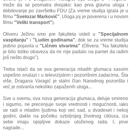
može da se posmatra dvojako: kao prva glavna uloga i
debitovanje po završetku FDU (Za vreme studija igrala je u
filmu
"Svetozar Marković"
. Uloga joj je poverena i u novom
filmu
"Veliki transport"
).
Oliveru Ježinu smo pre fakulteta videli u
"Specijalnom
vaspitanju"
i
"Ludim godinama"
, dok se za vreme studija
jedino pojavila u
"Ličnim stvarima"
(Olivera: "Na fakultetu
je bilo toliko obaveza da mi nije padalo na pamet da radim
još nešto drugo").
Treba istaći da se ova generacija mladih glumaca sasvim
uspešno snalazi i u televizijskim i pozorišnim zadacima. Šta
više, Dragana Varagić je stalni član Narodnog pozorišta i
već je ostvarila nekoliko zapaženih uloga...
Sve u svemu, ova nova generacija glumaca, deluje smireno
i sigurno, ne precenjuje svoje vrednosti i mogućnosti, iako
se radi o mladim ljudima koji već sad, u dvadeset i nekoj
godini, dakle na početku ozbiljnijeg životnog ciklusa, iza
sebe imaju opipljive dokaze uloženog rada. I, prve
nagrade...