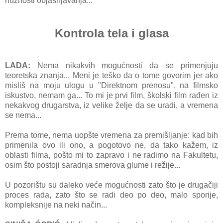
nužnosti objašnjavanja...
Kontrola tela i glasa
LADA:
Nema nikakvih mogućnosti da se primenjuju
teoretska znanja... Meni je teško da o tome govorim jer ako
misliš na moju ulogu u "Direktnom prenosu", na filmsko
iskustvo, nemam ga... To mi je prvi film, školski film rađen iz
nekakvog drugarstva, iz velike želje da se uradi, a vremena
se nema...
Prema tome, nema uopšte vremena za premišljanje: kad bih
primenila ovo ili ono, a pogotovo ne, da tako kažem, iz
oblasti filma, pošto mi to zapravo i ne radimo na Fakultetu,
osim što postoji saradnja smerova glume i režije...
U pozorištu su daleko veće mogućnosti zato što je drugačiji
proces rada, zato što se radi deo po deo, malo sporije,
kompleksnije na neki način...