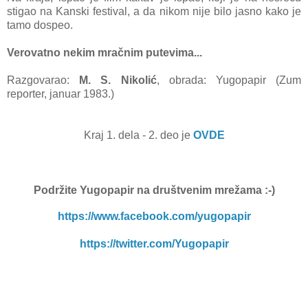
stigao na Kanski festival, a da nikom nije bilo jasno kako je
tamo dospeo.
Verovatno nekim mračnim putevima...
Razgovarao:
M. S. Nikolić
, obrada: Yugopapir (Zum
reporter, januar 1983.)
Kraj 1. dela - 2. deo je
OVDE
Podržite Yugopapir na društvenim mrežama :-)
https://www.facebook.com/yugopapir
https://twitter.com/Yugopapir