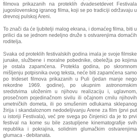
filmova prikazanih na proteklih dvadesetdevet Festivala
jugoslovenskog igranog filma, koji se po tradiciji održavaju u
drevnoj pulskoj Areni.
To znači da će ljubitelji malog ekrana, i domaćeg filma, biti u
prilici da se jednom nedeljno druže s ostvarenjima domaćih
roditelja.
Svaka od proteklih festivalskih godina imala je svoje filmske
junake, službene i moralne pobednike, obeležja po kojima
je ostala zapamćena. Protekla godina, po skromnom
mišljenju potpisnika ovog teksta, neće biti zapamćena samo
po trideset filmova prikazanih u Puli (jedan manje nego
rekordne 1969. godine), po ukupnim astronomskim
sredstvima uloženim u njihovu realizaciju i, uglavnom,
prosečnom pojedinačnom sivilu ili očajnom crnilu njihovih
umetničkih dometa, ili po smušenim odlukama sklepanog
žirija i skandaloznom nedodeljivanju Arene za film (prvi put
u istoriji Festivala), već pre svega po činjenici da je to prvi
festival na kome su bile zastupljene kinematografije svih
republika i pokrajina, solidnim glumačkim ostvarenjima
glumaca - debitanata.