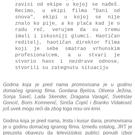
zavisi od ekipe u kojoj se nađeš.
Recimo, u ekipi filma "Dani od
snova", ekipi u kojoj se nije
znalo ko pije, a ko plaća kad je o
radu reč, verujem da su tremu
imali i iskusniji glumci. Haotičan
reditelj, haotičan direktor filma
koji je sebe smatrao vrhunskim
profesionalcem, a u stvari je
stvorio haos i nezdrave odnose,
stvorili su zategnutu situaciju
Godina koja je pred nama promovisana je u godinu
domaćeg igranog filma. Gordana Bjelica, Olivera Ježina,
Sonja Savić, Lada Skender, Dragana Varagić, Svetislav
Goncić, Boris Komnenić, Siniša Ćopić i Branko Vidaković
još uvek mogu reći da zbog toga nisu oni krivi.
Godina koja je pred nama, trista i kusur dana, promovisana
je u godinu domaćeg igranog filma. Između ostalog, JRT je
preuzela obavezu da televizijskoj publici ponudi izbor