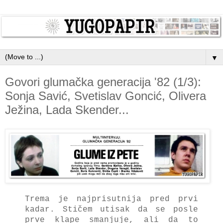
▼
Govori glumačka generacija '82 (1/3):
Sonja Savić, Svetislav Goncić, Olivera
Ježina, Lada Skender...
Trema je najprisutnija pred prvi
kadar. Stičem utisak da se posle
prve klape smanjuje, ali da to