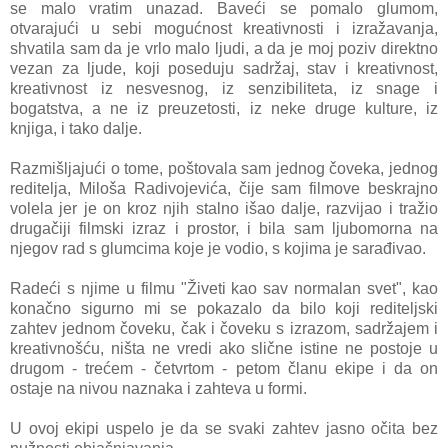
se malo vratim unazad. Baveći se pomalo glumom,
otvarajući u sebi mogućnost kreativnosti i izražavanja,
shvatila sam da je vrlo malo ljudi, a da je moj poziv direktno
vezan za ljude, koji poseduju sadržaj, stav i kreativnost,
kreativnost iz nesvesnog, iz senzibiliteta, iz snage i
bogatstva, a ne iz preuzetosti, iz neke druge kulture, iz
knjiga, i tako dalje.
Razmišljajući o tome, poštovala sam jednog čoveka, jednog
reditelja, Miloša Radivojevića, čije sam filmove beskrajno
volela jer je on kroz njih stalno išao dalje, razvijao i tražio
drugačiji filmski izraz i prostor, i bila sam ljubomorna na
njegov rad s glumcima koje je vodio, s kojima je sarađivao.
Radeći s njime u filmu "Živeti kao sav normalan svet", kao
konačno sigurno mi se pokazalo da bilo koji rediteljski
zahtev jednom čoveku, čak i čoveku s izrazom, sadržajem i
kreativnošću, ništa ne vredi ako slične istine ne postoje u
drugom - trećem - četvrtom - petom članu ekipe i da on
ostaje na nivou naznaka i zahteva u formi.
U ovoj ekipi uspelo je da se svaki zahtev jasno očita bez