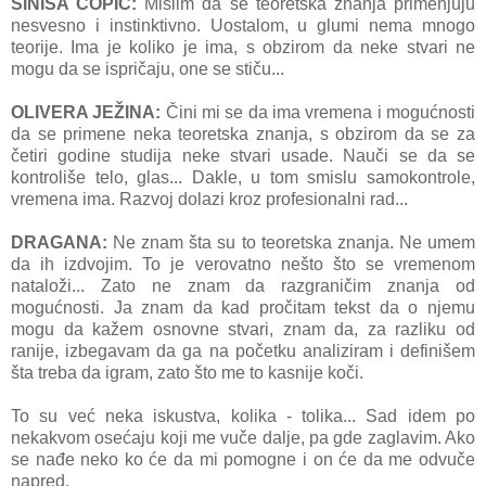
SINIŠA ĆOPIĆ:
Mislim da se teoretska znanja primenjuju
nesvesno i instinktivno. Uostalom, u glumi nema mnogo
teorije. Ima je koliko je ima, s obzirom da neke stvari ne
mogu da se ispričaju, one se stiču...
OLIVERA JEŽINA:
Čini mi se da ima vremena i mogućnosti
da se primene neka teoretska znanja, s obzirom da se za
četiri godine studija neke stvari usade. Nauči se da se
kontroliše telo, glas... Dakle, u tom smislu samokontrole,
vremena ima. Razvoj dolazi kroz profesionalni rad...
DRAGANA:
Ne znam šta su to teoretska znanja. Ne umem
da ih izdvojim. To je verovatno nešto što se vremenom
nataloži... Zato ne znam da razgraničim znanja od
mogućnosti. Ja znam da kad pročitam tekst da o njemu
mogu da kažem osnovne stvari, znam da, za razliku od
ranije, izbegavam da ga na početku analiziram i definišem
šta treba da igram, zato što me to kasnije koči.
To su već neka iskustva, kolika - tolika... Sad idem po
nekakvom osećaju koji me vuče dalje, pa gde zaglavim. Ako
se nađe neko ko će da mi pomogne i on će da me odvuče
napred.