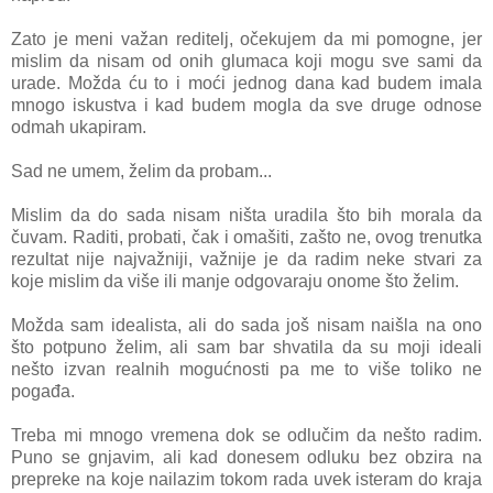
Zato je meni važan reditelj, očekujem da mi pomogne, jer
mislim da nisam od onih glumaca koji mogu sve sami da
urade. Možda ću to i moći jednog dana kad budem imala
mnogo iskustva i kad budem mogla da sve druge odnose
odmah ukapiram.
Sad ne umem, želim da probam...
Mislim da do sada nisam ništa uradila što bih morala da
čuvam. Raditi, probati, čak i omašiti, zašto ne, ovog trenutka
rezultat nije najvažniji, važnije je da radim neke stvari za
koje mislim da više ili manje odgovaraju onome što želim.
Možda sam idealista, ali do sada još nisam naišla na ono
što potpuno želim, ali sam bar shvatila da su moji ideali
nešto izvan realnih mogućnosti pa me to više toliko ne
pogađa.
Treba mi mnogo vremena dok se odlučim da nešto radim.
Puno se gnjavim, ali kad donesem odluku bez obzira na
prepreke na koje nailazim tokom rada uvek isteram do kraja