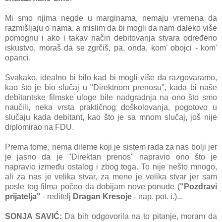
Mi smo njima negde u marginama, nemaju vremena da
razmišljaju o nama, a mislim da bi mogli da nam daleko više
pomognu i ako i takav način debitovanja stvara određeno
iskustvo, moraš da se zgrčiš, pa, onda, kom' obojci - kom'
opanci.
Svakako, idealno bi bilo kad bi mogli više da razgovaramo,
kao što je bio slučaj u "Direktnom prenosu", kada bi naše
debitantske filmske uloge bile nadgradnja na ono što smo
naučili, neka vrsta praktičnog doškolovanja, pogotovo u
slučaju kada debitant, kao što je sa mnom slučaj, još nije
diplomirao na FDU.
Prema tome, nema dileme koji je sistem rada za nas bolji jer
je jasno da je "Direktan prenos" napravio ono što je
napravio između ostalog i zbog toga. To nije nešto mnogo,
ali za nas je velika stvar, za mene je velika stvar jer sam
posle tog filma počeo da dobijam nove ponude (
"Pozdravi
prijatelja"
- reditelj
Dragan Kresoje
- nap. pot. i.)...
SONJA SAVIĆ:
Da bih odgovorila na to pitanje, moram da