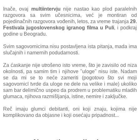
Inače, ovaj
multiintervju
nije nastao kao plod paralelnih
razgovora sa svim učesnicima, već je montiran od
pojedinačnih razgovora vođenih, letos, za vreme trajanja
29.
Festivala jugoslovenskog igranog filma u Puli
, i podkraj
godine u Beogradu.
Svim sagovornicima nisu postavljena ista pitanja, mada ima
slučajnih i namernih podudarnosti.
Za ćaskanje nije utrošeno isto vreme, što je zavisilo od niza
okolnosti, pa samim tim i njihove "uloge" nisu iste. Nadam
se da mi se to neće zameriti (pogotovo što svi moji
sagovornicl tvrde da uloge ne dele na velike i male) ukoliko
sam bar delimično uspeo da prodrem u problematiku mladih
glumaca, njihova razmišljanja, istine, nemire i zaključke.
Reč imaju glumci debitanti, oni koji znaju, kojima nije
komplikovano da objasne i koji osećaju pripadnost...