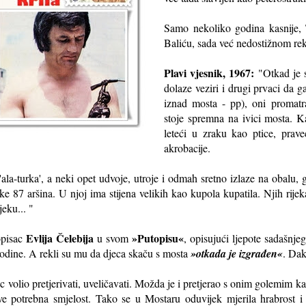
Samo nekoliko godina kasnije,
Baliću, sada već nedostižnom re
Plavi vjesnik, 1967:
"Otkad je s
dolaze veziri i drugi prvaci da g
iznad mosta - pp), oni promat
stoje spremna na ivici mosta. Ka
leteći u zraku kao ptice, prav
akrobacije.
'ala-turka', a neki opet udvoje, utroje i odmah sretno izlaze na obalu, 
ke 87 aršina. U njoj ima stijena velikih kao kupola kupatila. Njih rijek
jeku... "
Evlija Čelebija
»Putopisu«
topisac
u svom
, opisujući ljepote sadašnj
godine. A rekli su mu da djeca skaču s mosta
»otkada je izgrađen«
. Dak
sac volio pretjerivati, uveličavati. Možda je i pretjerao s onim golemi
ve potrebna smjelost. Tako se u Mostaru oduvijek mjerila hrabrost i 