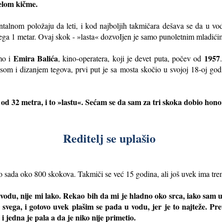
relom kičme.
ntalnom položaju da leti, i kod najboljih takmičara dešava se da u 
vega 1 metar. Ovaj skok - »lasta« dozvoIjen je samo punoletnim mladići
Emira Balića
1957
mo i
, kino-operatera, koji je devet puta, počev od
ksom i dizanjem tegova, prvi put je sa mosta skočio u svojoj 18-oj god
 od 32 metra, i to »lastu«. Sećam se da sam za tri skoka dobio hono
Reditelj se uplašio
do sada oko 800 skokova. Takmiči se već 15 godina, ali još uvek ima tre
odu, nije mi lako. Rekao bih da mi je hladno oko srca, iako sam u
ega, i gotovo uvek plašim se pada u vodu, jer je to najteže. Pre
i jedna je pala a da je niko nije primetio.