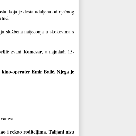
ta, koja je dosta udaljena od riječnog
abić
.
ju službena natjeconja u skokovima s
ljić
Komesar
zvani
, a najmlađi 15-
 kino-operater Emir Balić. Njega je
zavarava.
o i rekao roditeljima. Talijani nisu