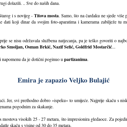
rugi dolazili. .. Sve do naših dana.
Titova mosta
Starog i s novijeg -
. Samo, što na čardaku ne sjede više pa
e dati koji dinar da svojim foto-aparatima i kamerama zabilježe tu m
je se nisu održavala službena natjecanja, pa je teško govoriti o najbolj
ko Smoljan, Osman Brkić, Nazif Sefić, Goldfrid Mostarčić
...
partizanima
 i napomenu da je dotični poginuo u
.
Emira je zapazio Veljko Bulajić
i. Jer, svi prethodno dobro »ispeku« to umijeće. Najprije skaču s niski
stijenama pogodnim za skakanje.
 mostova visokih 25 - 27 metara, što impresionira gledaoce. Za pojedin
 odatle skaču s visine od 30 do 35 metara.