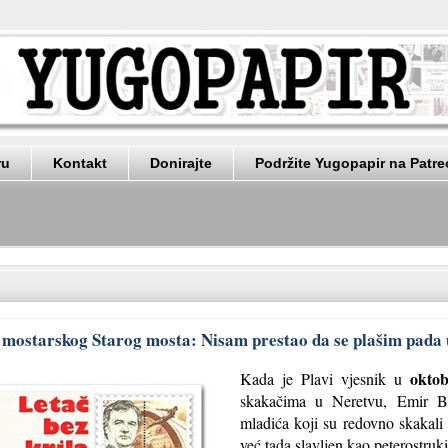
ru
Kontakt
Donirajte
Podržite Yugopapir na Patr
a mostarskog Starog mosta: Nisam prestao da se plašim pada 
okto
Kada je Plavi vjesnik u
skakačima u Neretvu, Emir Ba
mladića koji su redovno skakali
već tada slavljen kao peterostru