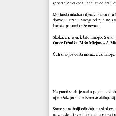
generacije skakača. Jedni su odlazili, d
Mostarski mladići i dječaci skaču i sa 
domaći i strani. Mnogi od njih ne žal
koriste, pa sami traže novac...
Skakača je uvijek bilo mnogo. Samo, pri
Omer Džudža, Mišo Mirjanović, Mir
Čuli smo još dosta imena, a uz mnoga
Ne pamti se da je netko poginuo skačuć
nije težak, jer obale Neretve obiluju 
Samo se najbolji odlučuju na skokove s
na zgrade, ili svjetiljke kraj mostova i