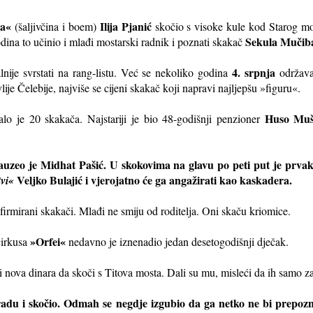
ka«
Ilija Pjanić
(šaljivčina i boem)
skočio s visoke kule kod Starog mos
Sekula Mučib
odina to učinio i mlađi mostarski radnik i poznati skakač
4. srpnja
nije svrstati na rang-listu. Već se nekoliko godina
održava
lije Čelebije, najviše se cijeni skakač koji napravi najljepšu »figuru«.
Huso Muše
lo je 20 skakača. Najstariji je bio 48-godišnji penzioner
uzeo je Midhat Pašić. U skokovima na glavu po peti put je prvak
Veljko Bulajić i vjerojatno će ga angažirati kao kaskadera.
vi«
 afirmirani skakači. Mlađi ne smiju od roditelja. Oni skaču kriomice.
»Orfei«
 cirkusa
nedavno je iznenadio jedan desetogodišnji dječak.
tri nova dinara da skoči s Titova mosta. Dali su mu, misleći da ih samo 
adu i skočio. Odmah se negdje izgubio da ga netko ne bi prepozna