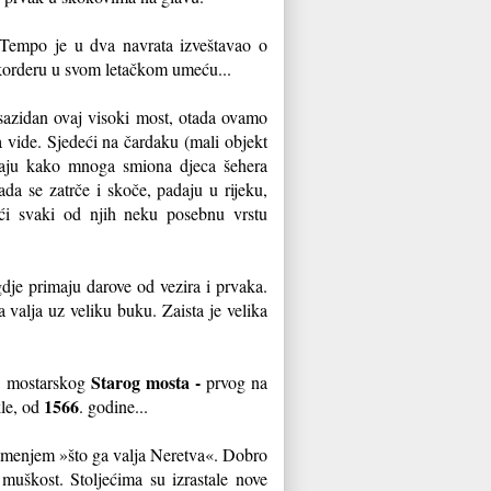
 Tempo je u dva navrata izveštavao o
korderu u svom letačkom umeću...
azidan ovaj visoki most, otada ovamo
a vide. Sjedeći na čardaku (mali objekt
raju kako mnoga smiona djeca šehera
da se zatrče i skoče, padaju u rijeku,
eći svaki od njih neku posebnu vrstu
gdje primaju darove od vezira i prvaka.
a valja uz veliku buku. Zaista je velika
Starog mosta -
eg mostarskog
prvog na
1566
le, od
. godine...
m kamenjem »što ga valja Neretva«. Dobro
muškost. Stoljećima su izrastale nove