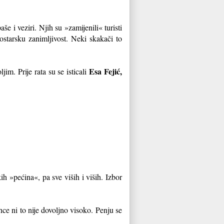
še i veziri. Njih su »zamijenili« turisti
ostarsku zanimljivost. Neki skakači to
Esa Fejić,
im. Prije rata su se isticali
h »pećina«, pa sve viših i viših. Izbor
ce ni to nije dovoljno visoko. Penju se