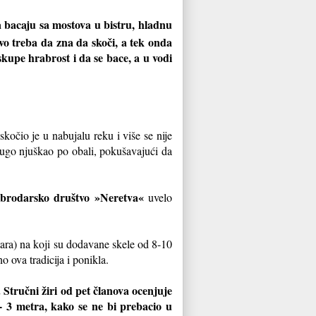
a bacaju sa mostova u bistru, hladnu
vo treba da zna da skoči, a tek onda
skupe hrabrost i da se bace, a u vodi
kočio je u nabujalu reku i više se nije
 dugo njuškao po obali, pokušavajući da
brodarsko društvo »Neretva«
uvelo
tara) na koji su dodavane skele od 8-10
o ova tradicija i ponikla.
 Stručni žiri od pet članova ocenjuje
2 - 3 metra, kako se ne bi prebacio u