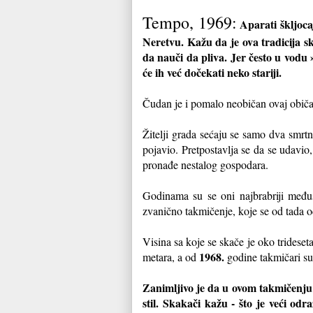
Tempo, 1969:
Aparati škljoca
Neretvu. Kažu da je ova tradicija s
da nauči da pliva. Jer često u vodu 
će ih već dočekati neko stariji.
Čudan je i pomalo neobičan ovaj običaj
Žitelji grada sećaju se samo dva smrtn
pojavio. Pretpostavlja se da se udavio
pronađe nestalog gospodara.
Godinama su se oni najbrabriji međus
zvanično takmičenje, koje se od tada 
Visina sa koje se skače je oko tridese
1968.
metara, a od
godine takmičari su 
Zanimljivo je da u ovom takmičenju p
stil. Skakači kažu - što je veći odr