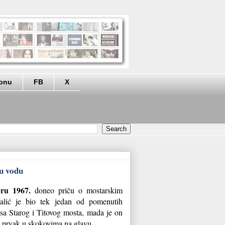
eonu
FB
X
u vodu
bru 1967.
doneo priču o mostarskim
lić je bio tek jedan od pomenutih
 sa Starog i Titovog mosta, mada je on
ki prvak u skokovima na glavu.