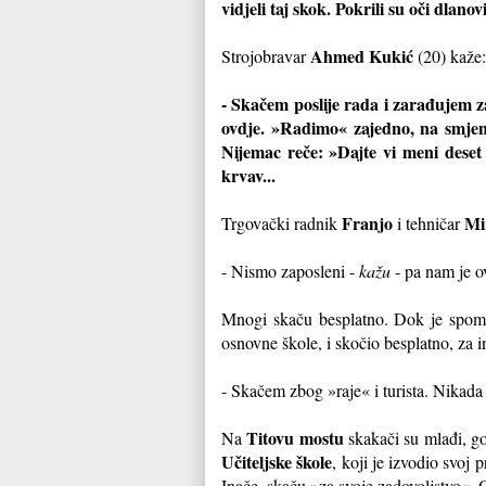
vidjeli taj skok. Pokrili su oči dlan
Ahmed Kukić
Strojobravar
(20) kaže:
- Skačem poslije rada i zarađujem 
ovdje. »Radimo« zajedno, na smjen
Nijemac reče: »Dajte vi meni deset 
krvav...
Franjo
Mi
Trgovački radnik
i tehničar
- Nismo zaposleni -
kažu
- pa nam je o
Mnogi skaču besplatno. Dok je spome
osnovne škole, i skočio besplatno, za i
- Skačem zbog »raje« i turista. Nikada 
Titovu mostu
Na
skakači su mlađi, go
Učiteljske škole
, koji je izvodio svoj 
Inače, skaču »za svoje zadovoljstvo«. O