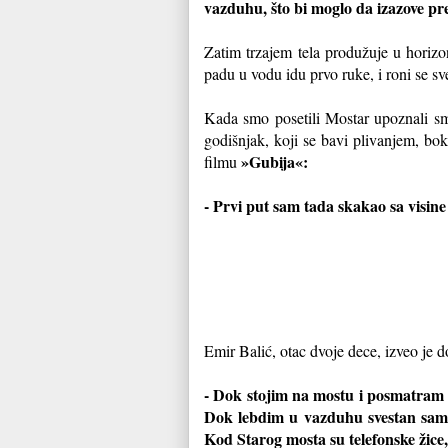
vazduhu, što bi moglo da izazove p
Zatim trzajem tela produžuje u horizo
padu u vodu idu prvo ruke, i roni se s
Kada smo posetili Mostar upoznali s
godišnjak, koji se bavi plivanjem, bo
»Gubija«:
filmu
- Prvi put sam tada skakao sa visine
Emir Balić, otac dvoje dece, izveo je 
- Dok stojim na mostu i posmatram v
Dok lebdim u vazduhu svestan sam sv
Kod Starog mosta su telefonske žice, 