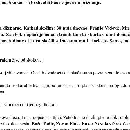
ovima. Skakači su to shvatili kao svojevrsno priznanje.
za džeparac. Katkad skočim i 30 puta dnevno. Franjo Vidović, Mi
u. Za skok naplaćujemo od stranih turista »kartu«, a od domać
novih dinara i ja ću skočiti!« Dao sam mu i skočio je. Samo, moral
ralem
žive od skokova:
vo jedina zarada. Ostalih dvadesetak skakača samo povremeno dolaze na
nuta trojka ubjeđivala grupu turista da im plati za skok, na ograd
nat.
nisam uzeo niti jednog dinara...
tovo djeca. I nisu uopće nasrtljivi. Zatekli smo ih okupljene dok su oh
Božo Tadić, Zoran Fink, Enver Novaković
prvi skok s mosta.
rekoše d
ni su učenici osnovne škole ili učenici u privredi. Najstariji među njim