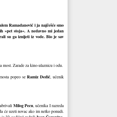
ralem Ramadanović i ja najčešće smo
ih »pet stoja«. A nedavno mi jedan
i su ga iznijeti iz vode. Bio je sav
 most. Zarade za kino-ulaznicu i odu.
Ramiz Dedić
u mosta popeo se
, učenik
Milog Pecu
rabrivali
, učenika I razreda
a će uzeti novac ako im netko ponudi.
Ivan Čarapina
a je 22-godišnji radnik
.