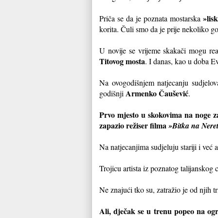
»lis
Priča se da je poznata mostarska
korita. Čuli smo da je prije nekoliko g
U novije se vrijeme skakači mogu real
Titovog mosta
. I danas, kao u doba Ev
Na ovogodišnjem natjecanju sudjelova
Armenko Čaušević
godišnji
.
Prvo mjesto u skokovima na noge za
zapazio režiser filma
»Bitka na Neret
Na natjecanjima sudjeluju stariji i već
Trojicu artista iz poznatog talijanskog
Ne znajući tko su, zatražio je od njih 
Ali, dječak se u trenu popeo na ogr