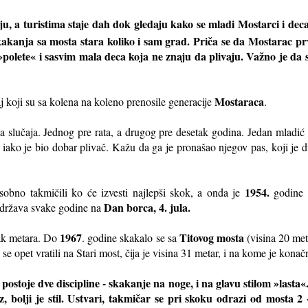
ju, a turistima staje dah dok gledaju kako se mladi Mostarci i dec
kakanja sa mosta stara koliko i sam grad. Priča se da Mostarac pr
»polete« i sasvim mala deca koja ne znaju da plivaju. Važno je da 
Mostaraca
 koji su sa kolena na koleno prenosile generacije
.
a slučaja. Jednog pre rata, a drugog pre desetak godina. Jedan mladić s
, iako je bio dobar plivač. Kažu da ga je pronašao njegov pas, koji je
1954.
obno takmičili ko će izvesti najlepši skok, a onda je
godine
Dan borca, 4. jula.
održava svake godine na
1967
Titovog mosta
tak metara. Do
. godine skakalo se sa
(visina 20 me
se opet vratili na Stari most, čija je visina 31 metar, i na kome je konačn
ostoje dve discipline - skakanje na noge, i na glavu stilom »lasta«.
az, bolji je stil. Ustvari, takmičar se pri skoku odrazi od mosta 