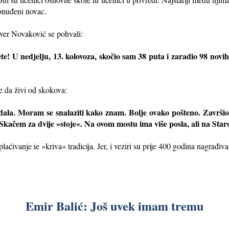
ponuđeni novac.
nver Novaković se pohvali:
e! U nedjelju, 13. kolovoza, skočio sam 38 puta i zaradio 98 novih
e da živi od skokova:
dala. Moram se snalaziti kako znam. Bolje ovako pošteno. Završio
 Skačem za dvije »stoje«. Na ovom mostu ima više posla, ali na Staro
aćivanje ie »kriva« tradicija. Jer, i veziri su prije 400 godina nagrađiva
Emir Balić: Još uvek imam tremu