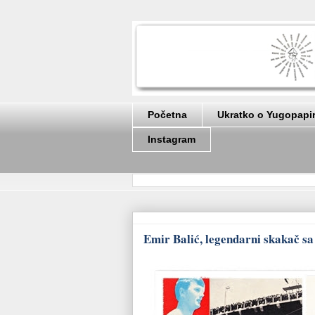
Početna
Ukratko o Yugopapi
Instagram
Emir Balić, legendarni skakač s