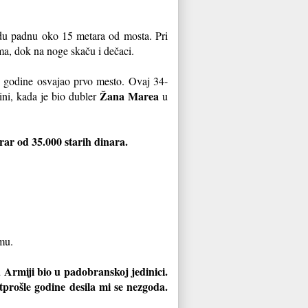
vodu padnu oko 15 metara od mosta. Pri
ma, dok na noge skaču i dečaci.
. godine osvajao prvo mesto. Ovaj 34-
Žana Marea
ini, kada je bio dubler
u
rar od 35.000 starih dinara.
mu.
 Armiji bio u padobranskoj jedinici.
tprošle godine desila mi se nezgoda.