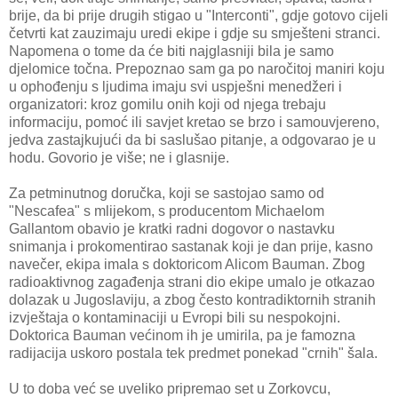
brije, da bi prije drugih stigao u "Interconti", gdje gotovo cijeli
četvrti kat zauzimaju uredi ekipe i gdje su smješteni stranci.
Napomena o tome da će biti najglasniji bila je samo
djelomice točna. Prepoznao sam ga po naročitoj maniri koju
u ophođenju s ljudima imaju svi uspješni menedžeri i
organizatori: kroz gomilu onih koji od njega trebaju
informaciju, pomoć ili savjet kretao se brzo i samouvjereno,
jedva zastajkujući da bi saslušao pitanje, a odgovarao je u
hodu. Govorio je više; ne i glasnije.
Za petminutnog doručka, koji se sastojao samo od
"Nescafea" s mlijekom, s producentom Michaelom
Gallantom obavio je kratki radni dogovor o nastavku
snimanja i prokomentirao sastanak koji je dan prije, kasno
navečer, ekipa imala s doktoricom Alicom Bauman. Zbog
radioaktivnog zagađenja strani dio ekipe umalo je otkazao
dolazak u Jugoslaviju, a zbog često kontradiktornih stranih
izvještaja o kontaminaciji u Evropi bili su nespokojni.
Doktorica Bauman većinom ih je umirila, pa je famozna
radijacija uskoro postala tek predmet ponekad "crnih" šala.
U to doba već se uveliko pripremao set u Zorkovcu,