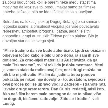
za bolju budućnost, koji je barem neke među statistima
motivirao da kroz sve to, prođu, makar samo za filmske
potrebe, teško je bilo ne identificirati se sa situacijom.
Sutradan, na lokaciji pokraj Dugog Sela, gdje su snimane
logorske scene, a prisutnost vučjaka još više povećavalo
represivnu atmosferu progona i patnje, jedan je sitni
gospodin u grupi austrijskih Židova potiho plakao. Bio je
dovoljno star da se svega sjeti.
"Mi se trudimo da sve bude autentično. Ljudi su ošišani i
odjeveni točno kako je bilo u ono doba, ja sam ih sve
dotjerao. Za crno-bijeli materijal iz Auschwitza, da ga
malo "iskracamo", svi bi rekli da je dokumentarac. Meni
je veoma stalo da radim ovaj film; neki drugi možda ne
bih bio ni prihvatio. Mislim da ljudima treba ponovo
pokazati, jer nikad nije dovoljno - to, uostalom, svjedoči i
ovaj proces koji se upravo vodi u Zagrebu - strahote rata
i svake druge vrste terora. Dan Curtis, redatelj, misli isto.
Ako naš film barem malo pomogne da se to nikad više
ne dogodi, bit ćemo zadovoljni. Zato se i trudim", veli
Lustig.