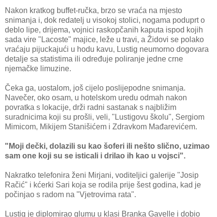
Nakon kratkog buffet-ručka, brzo se vraća na mjesto
snimanja i, dok redatelj u visokoj stolici, nogama poduprt o
deblo lipe, drijema, vojnici raskopčanih kaputa ispod kojih
sada vire "Lacoste" majice, leže u travi, a Židovi se polako
vraćaju pijuckajući u hodu kavu, Lustig neumorno dogovara
detalje sa statistima ili određuje poliranje jedne crne
njemačke limuzine.
Čeka ga, uostalom, još cijelo poslijepodne snimanja.
Navečer, oko osam, u hotelskom uredu odmah nakon
povratka s lokacije, drži radni sastanak s najbližim
suradnicima koji su prošli, veli, "Lustigovu školu", Sergiom
Mimicom, Mikijem Stanišićem i Zdravkom Mađarevićem.
"Moji dečki, dolazili su kao šoferi ili nešto slično, uzimao
sam one koji su se isticali i drilao ih kao u vojsci".
Nakratko telefonira ženi Mirjani, voditeljici galerije "Josip
Račić" i kćerki Sari koja se rodila prije šest godina, kad je
počinjao s radom na "Vjetrovima rata".
Lustig je diplomirao glumu u klasi Branka Gavelle i dobio