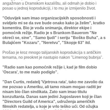
angažman u Dramskom kazalištu, ali odmah je dobio i
posao u jednoj koprodukciji, i to mu je izmijenilo život.
"Oduvijek sam imao organizacijskih sposobnosti i
svidjelo mi se da sve bude onako kako ja želim", kratko
komentira. Bio je vođa snimanja, direktor ekipe i
pomoćnik režije. Radio je s Brankom Bauerom "Ne
okreći se, sine", "Samo ljudi" i seriju "Boško Buha", a s
Bulajićem "Kozaru", "Neretvu", "Skopje 63" itd.
Prošao je kroz mnogo talijanskih koprodukcija s antičkim
temama, no preokret je nastupio nakon "Limenog bubnja".
"Radio sam kao pomoćnik režije i, kad je film dobio
'Oscara', to me malo podiglo".
"Dan Curtis, redatelj 'Vjetrova rata', tako me zavolio da
me pozvao u Ameriku, ali tamo nisam mogao raditi jer
nisam bio član sindikata. Zato sam imao titulu
konzultanta. Danas sam jedini Jugoslaven koji je član
"Directors Guild of America", udruženja američkih
filmskih redatelja, u koje je vrlo teško ući. Od ožujka