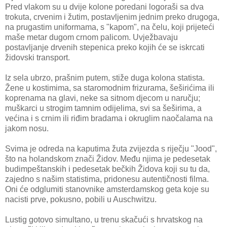
Pred vlakom su u dvije kolone poredani logoraši sa dva
trokuta, crvenim i žutim, postavljenim jednim preko drugoga,
na prugastim uniformama, s "kapom", na čelu, koji prijeteći
maše metar dugom crnom palicom. Uvježbavaju
postavljanje drvenih stepenica preko kojih će se iskrcati
židovski transport.
Iz sela ubrzo, prašnim putem, stiže duga kolona statista.
Žene u kostimima, sa staromodnim frizurama, šeširićima ili
koprenama na glavi, neke sa sitnom djecom u naručju;
muškarci u strogim tamnim odijelima, svi sa šeširima, a
većina i s crnim ili riđim bradama i okruglim naočalama na
jakom nosu.
Svima je odreda na kaputima žuta zvijezda s riječju "Jood",
što na holandskom znači Židov. Među njima je pedesetak
budimpeštanskih i pedesetak bečkih Židova koji su tu da,
zajedno s našim statistima, pridonesu autentičnosti filma.
Oni će odglumiti stanovnike amsterdamskog geta koje su
nacisti prve, pokusno, pobili u Auschwitzu.
Lustig gotovo simultano, u trenu skačući s hrvatskog na