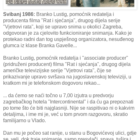
Svibanj 1986:
Branko Lustig, pomoćnik redatelja i
producenta filma "Rat i sjećanja", drugog dijela serije
"Vjetrovi rata", koji se upravo snima u okolici Zagreba,
odgovoran je za cjelovito funkcioniranje snimanja. Kako je
protekao radni dan tog uspješnog organizatora, nesuđenog
glumca iz klase Branka Gavelle...
Branko Lustig, pomoćnik redatelja i "associate producer"
(pridruženi producent) filma "Rat i sjećanja", drugog dijela
američke televizijske serije "Vjetrovi rata", čije se
prikazivanje upravo svršava na jugoslavenskoj televiziji, u
kratkom mi je telefonskom dogovoru rekao...
... da ćemo se naći točno u 7,00 izjutra u predvorju
zagrebačkog hotela "Intercontinental" i da ću ga prepoznati
po tome što će biti najglasniji. Nije se raspitivao ni o kakvim
detaljima, i ime mi je, već u tom prvom razgovoru, skratio
familijarno u Vlado.
Dan mu je počeo sat ranije, u stanu u Bogovićevoj ulici, gdje
se, veli, dok traje snimanje, samo presvlači, spava, tušira i