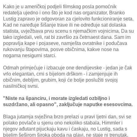
Kako je u američkoj podjeli filmskog posla pomoćnik
redatelja ujedno i ono što je kod nas organizator, Branko
Lustig zapravo je odgovoran za cjelovito funkcioniranje seta.
Kad ne naređuje šišanje trave ili ne određuje sat dolaska
statista, uvježbava prvu scenu s njemačkim vojnicima. Da su
tako izgledali, veli, rat bi završio za četrnaest dana. Sam im
popravlja kape i pojaseve, namješta ovratnike i podučava
rukovanju štapovima, posve običnima, kakve nose na
nogama nesigurni starci.
Odmah primjećuje i izbacuje one dendijevske - jedan je čak
vrlo elegantan, crni s bijelom drškom - i zamjenjuje ih
običnim, debljim, grubim, koji će bolje poslužiti svojoj
nasilničkoj svrsi.
"Niste na španciru, i morate izgledati ozbiljno i
suzdržano, ali opasno", zaključuje naputke esesovcima.
Blaga jutarnja svježina brzo prelazi u pravi ljetni dan, svi se
polako povlače u sjenu ono nekoliko stabala, Himmler i
njegov ađutant pijuckaju kavu i ćaskaju, no Lustig, sada s
bijelim šeširom široka oboda na glavi, ne staje ni trenutak.