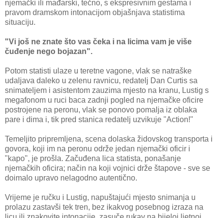
njemački ili mađarski, tečno, s ekspresivnim gestama i
pravom dramskom intonacijom objašnjava statistima
situaciju.
"Vi još ne znate što vas čeka i na licima vam je više
čuđenje nego bojazan".
Potom statisti ulaze u teretne vagone, vlak se natraške
udaljava daleko u zelenu ravnicu, redatelj Dan Curtis sa
snimateljem i asistentom zauzima mjesto na kranu, Lustig s
megafonom u ruci baca zadnji pogled na njemačke oficire
postrojene na peronu, vlak se ponovo pomalja iz oblaka
pare i dima i, tik pred stanica redatelj uzvikuje "Action!"
Temeljito pripremljena, scena dolaska židovskog transporta i
govora, koji im na peronu održe jedan njemački oficir i
"kapo", je prošla. Začuđena lica statista, ponašanje
njemačkih oficira; način na koji vojnici drže štapove - sve se
doimalo upravo nelagodno autentično.
Vrijeme je ručku i Lustig, napuštajući mjesto snimanja u
prolazu zastavši tek tren, bez ikakvog posebnog izraza na
licu ili znakovite intonacije, zasuče rukav na bijeloj ljetnoj