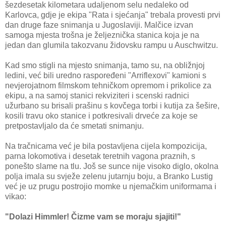
šezdesetak kilometara udaljenom selu nedaleko od
Karlovca, gdje je ekipa "Rata i sjećanja" trebala provesti prvi
dan druge faze snimanja u Jugoslaviji. Malčice izvan
samoga mjesta trošna je željeznička stanica koja je na
jedan dan glumila takozvanu židovsku rampu u Auschwitzu.
Kad smo stigli na mjesto snimanja, tamo su, na obližnjoj
ledini, već bili uredno raspoređeni "Arriflexovi" kamioni s
nevjerojatnom filmskom tehničkom opremom i prikolice za
ekipu, a na samoj stanici rekviziteri i scenski radnici
užurbano su brisali prašinu s kovčega torbi i kutija za šešire,
kosili travu oko stanice i potkresivali drveće za koje se
pretpostavljalo da će smetati snimanju.
Na tračnicama već je bila postavljena cijela kompozicija,
parna lokomotiva i desetak teretnih vagona praznih, s
ponešto slame na tlu. Još se sunce nije visoko diglo, okolna
polja imala su svježe zelenu jutarnju boju, a Branko Lustig
već je uz prugu postrojio momke u njemačkim uniformama i
vikao:
"Dolazi Himmler! Čizme vam se moraju sjajiti!"