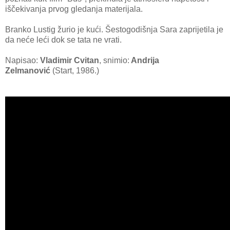
iščekivanja prvog gledanja materijala.
Branko Lustig žurio je kući. Šestogodišnja Sara zaprijetila je
da neće leći dok se tata ne vrati.
Napisao:
Vladimir Cvitan
, snimio:
Andrija
Zelmanović
(Start, 1986.)