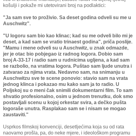
košulji i pokaže mi utetovirani broj na podlaktici:
"Ja sam sve to proživio. Sa deset godina odveli su me u
Auschwitz".
"U logoru sam bio kao klinac; kad su me odveli bilo mi je
deset, a kad sam se vratio trinaest godina", priča poslije.
"Mamu i mene odveli su u Auschwitz, u znak odmazde,
jer je otac bio pobjegao iz radnog logora. Dobio sam
broj A-33-17 i radio sam u rudnicima ugljena, a kad sam
se razbolio, na vratima logora. Puštao sam ljude unutra i
zatvarao za njima vrata. Nedavno sam, na snimanju u
Auschwitzu sve te scene ponovio: stavio sam na vrata
jednog klinca i pokazao mu kako sam ja to radio. U
Poljskoj su o meni čak snimili dokumentarni film. To sam
shvatio profesionalno, osim u jednom trenutku, dok smo
postavljali scenu u kojoj orkestar svira, a dečko pušta
logoraše unutra. Rasplakao sam se i nisam se mogao
zaustaviti."
Usprkos filmskoj konvenciji, desetljećima koja su od rata
naovamo prošla, pa, do neke mjere, i ideološkom programu