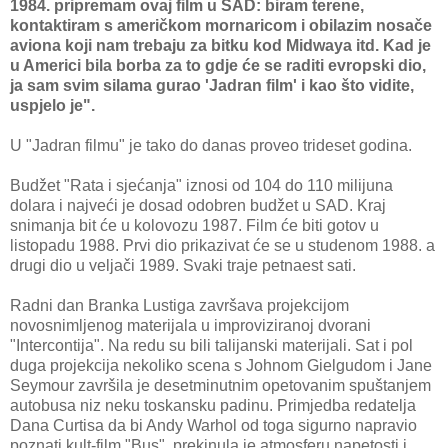
1984. pripremam ovaj film u SAD: biram terene,
kontaktiram s američkom mornaricom i obilazim nosače
aviona koji nam trebaju za bitku kod Midwaya itd. Kad je
u Americi bila borba za to gdje će se raditi evropski dio,
ja sam svim silama gurao 'Jadran film' i kao što vidite,
uspjelo je".
U "Jadran filmu" je tako do danas proveo trideset godina.
Budžet "Rata i sjećanja" iznosi od 104 do 110 milijuna
dolara i najveći je dosad odobren budžet u SAD. Kraj
snimanja bit će u kolovozu 1987. Film će biti gotov u
listopadu 1988. Prvi dio prikazivat će se u studenom 1988. a
drugi dio u veljači 1989. Svaki traje petnaest sati.
Radni dan Branka Lustiga završava projekcijom
novosnimljenog materijala u improviziranoj dvorani
"Intercontija". Na redu su bili talijanski materijali. Sat i pol
duga projekcija nekoliko scena s Johnom Gielgudom i Jane
Seymour završila je desetminutnim opetovanim spuštanjem
autobusa niz neku toskansku padinu. Primjedba redatelja
Dana Curtisa da bi Andy Warhol od toga sigurno napravio
poznati kult-film "Bus", prekinula je atmosferu napetosti i