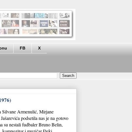
eonu
FB
X
(1976)
a Silvane Armenulić, Mirjane
Jašarevića podsetila nas je na gotovo
a su nestali fudbaler Bruno Belin,
, kompozitor i muzičar Đeki