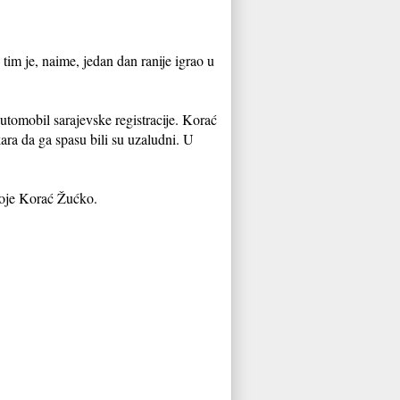
tim je, naime, jedan dan ranije igrao u
utomobil sarajevske registracije. Korać
kara da ga spasu bili su uzaludni. U
ivoje Korać Žućko.