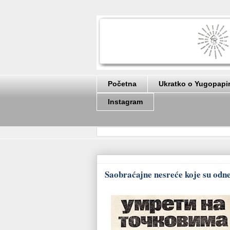
Početna
Ukratko o Yugopapi
Instagram
Saobraćajne nesreće koje su odnel