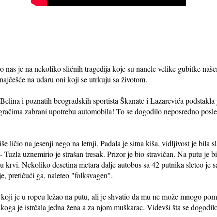
o nas je na nekoliko sličnih tragedija koje su nanele velike gubitke naš
najčešće na udaru oni koji se utrkuju sa životom.
Belina i poznatih beogradskih sportista Škanate i Lazarevića podstakla
gračima zabrani upotrebu automobila! To se dogodilo neposredno posle
še ličio na jesenji nego na letnji. Padala je sitna kiša, vidljivost je bila
 Tuzla uznemirio je strašan tresak. Prizor je bio stravičan. Na putu je b
u krvi. Nekoliko desetina metara dalje autobus sa 42 putnika sleteo je 
 je, pretičući ga, naleteo "folksvagen".
 koji je u ropcu ležao na putu, ali je shvatio da mu ne može mnogo po
 koga je istrčala jedna žena a za njom muškarac. Videvši šta se dogodilo