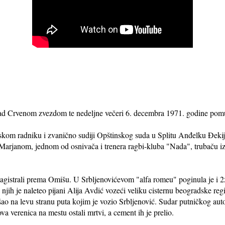
d Crvenom zvezdom te nedeljne večeri 6. decembra 1971. godine pomuti
skom radniku i zvanično sudiji Opštinskog suda u Splitu Anđelku Đeki
Marjanom, jednom od osnivača i trenera ragbi-kluba "Nada", trubaču iz
agistrali prema Omišu. U Srbljenovićevom "alfa romeu" poginula je i 
jih je naleteo pijani Alija Avdić vozeći veliku cisternu beogradske regis
šao na levu stranu puta kojim je vozio Srbljenović. Sudar putničkog aut
ova verenica na mestu ostali mrtvi, a cement ih je prelio.