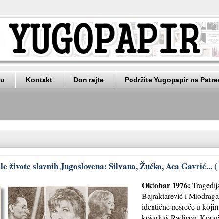
ru
Kontakt
Donirajte
Podržite Yugopapir na Patr
e živote slavnih Jugoslovena: Silvana, Žućko, Aca Gavrić... 
Oktobar 1976:
Tragedij
Bajraktarević i Miodraga 
identične nesreće u kojim
košarkaš Radivoje Korać