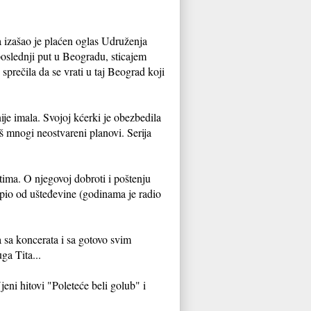
a izašao je plaćen oglas Udruženja
oslednji put u Beogradu, sticajem
sprečila da se vrati u taj Beograd koji
ije imala. Svojoj kćerki je obezbedila
š mnogi neostvareni planovi. Serija
ima. O njegovoj dobroti i poštenju
upio od ušteđevine (godinama je radio
a sa koncerata i sa gotovo svim
ga Tita...
eni hitovi "Poleteće beli golub" i