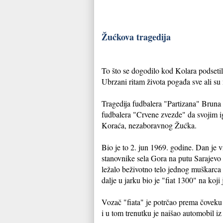
Žućkova tragedija
To što se dogodilo kod Kolara podsetil
Ubrzani ritam života pogađa sve ali su 
Tragedija fudbalera "Partizana" Bruna 
fudbalera "Crvene zvezde" da svojim i
Koraća, nezaboravnog Žućka.
Bio je to 2. jun 1969. godine. Dan je vi
stanovnike sela Gora na putu Sarajevo -
ležalo beživotno telo jednog muškarca 
dalje u jarku bio je "fiat 1300" na koji
Vozač "fiata" je potrčao prema čoveku
i u tom trenutku je naišao automobil iz