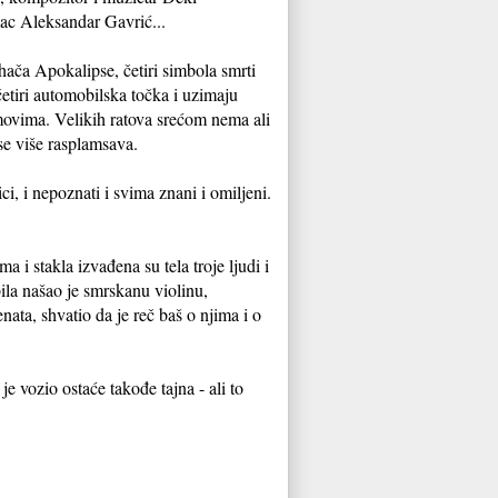
mac Aleksandar Gavrić...
ahača Apokalipse, četiri simbola smrti
 četiri automobilska točka i uzimaju
ovima. Velikih ratova srećom nema ali
se više rasplamsava.
ci, i nepoznati i svima znani i omiljeni.
 i stakla izvađena su tela troje ljudi i
la našao je smrskanu violinu,
ata, shvatio da je reč baš o njima i o
e vozio ostaće takođe tajna - ali to