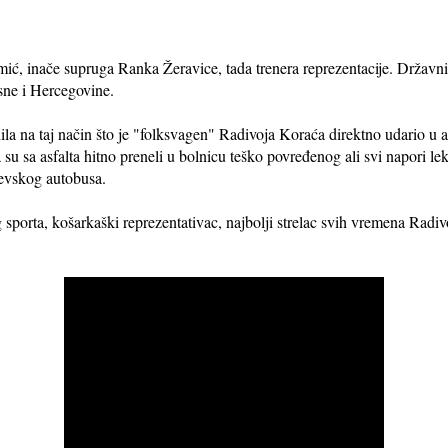
ić, inače supruga Ranka Žeravice, tada trenera reprezentacije. Državni 
sne i Hercegovine.
ila na taj način što je "folksvagen" Radivoja Koraća direktno udario u a
a su sa asfalta hitno preneli u bolnicu teško povređenog ali svi napori le
jevskog autobusa.
 sporta, košarkaški reprezentativac, najbolji strelac svih vremena Rad