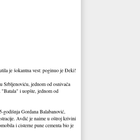
la je šokantna vest: poginuo je Đeki!
ju Srbljenoviću, jednom od osnivača
 "Batala" i uopšte, jednom od
25-godišnja Gordana Balabanović,
tracije. Avdić je naime u oštroj krivini
omobila i cisterne pune cementa bio je