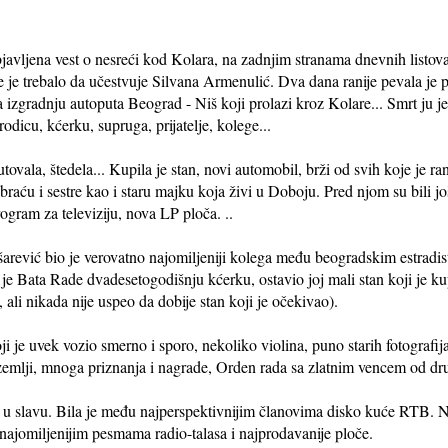
javljena vest o nesreći kod Kolara, na zadnjim stranama dnevnih listov
je trebalo da učestvuje Silvana Armenulić. Dva dana ranije pevala je p
zgradnju autoputa Beograd - Niš koji prolazi kroz Kolare... Smrt ju je 
odicu, kćerku, supruga, prijatelje, kolege...
ovala, štedela... Kupila je stan, novi automobil, brži od svih koje je ran
raću i sestre kao i staru majku koja živi u Doboju. Pred njom su bili jo
ogram za televiziju, nova LP ploča. ..
rević bio je verovatno najomiljeniji kolega među beogradskim estradist
 je Bata Rade dvadesetogodišnju kćerku, ostavio joj mali stan koji je k
, ali nikada nije uspeo da dobije stan koji je očekivao).
oji je uvek vozio smerno i sporo, nekoliko violina, puno starih fotografij
zemlji, mnoga priznanja i nagrade, Orden rada sa zlatnim vencem od dru
a u slavu. Bila je među najperspektivnijim članovima disko kuće RTB. Nj
najomiljenijim pesmama radio-talasa i najprodavanije ploče.