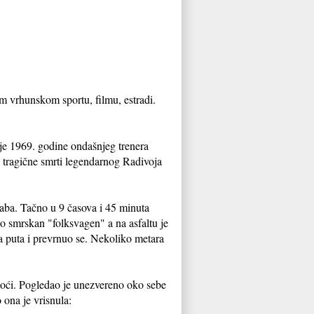
em vrhunskom sportu, filmu, estradi.
 je 1969. godine ondašnjeg trenera
 tragične smrti legendarnog Radivoja
 slaba. Tačno u 9 časova i 45 minuta
io smrskan "folksvagen" a na asfaltu je
sa puta i prevrnuo se. Nekoliko metara
moći. Pogledao je unezvereno oko sebe
 ona je vrisnula: