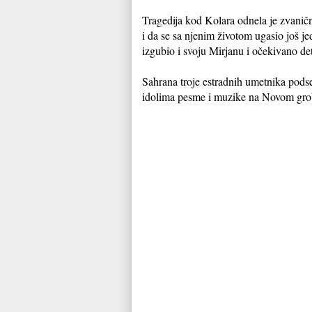
Tragedija kod Kolara odnela je zvanično
i da se sa njenim životom ugasio još 
izgubio i svoju Mirjanu i očekivano det
Sahrana troje estradnih umetnika podset
idolima pesme i muzike na Novom grob