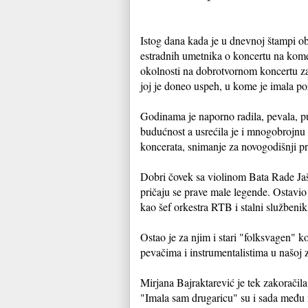
Istog dana kada je u dnevnoj štampi ob
estradnih umetnika o koncertu na kome 
okolnosti na dobrotvornom koncertu za i
joj je doneo uspeh, u kome je imala por
Godinama je naporno radila, pevala, put
budućnost a usrećila je i mnogobrojnu b
koncerata, snimanje za novogodišnji pr
Dobri čovek sa violinom Bata Rade Jaša
pričaju se prave male legende. Ostavio
kao šef orkestra RTB i stalni službenik
Ostao je za njim i stari "folksvagen" k
pevačima i instrumentalistima u našoj 
Mirjana Bajraktarević je tek zakoračil
"Imala sam drugaricu" su i sada među 