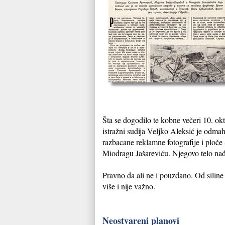
Šta se dogodilo te kobne večeri 10. okt
istražni sudija Veljko Aleksić je odm
razbacane reklamne fotografije i ploče
Miodragu Jašareviću. Njegovo telo nađe
Pravno da ali ne i pouzdano. Od siline 
više i nije važno.
Neostvareni planovi