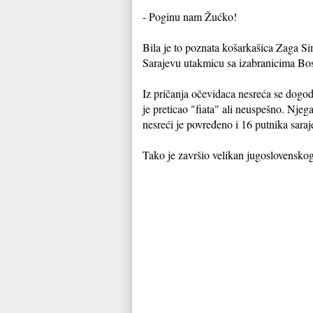
- Poginu nam Žućko!
Bila je to poznata košarkašica Zaga Sim
Sarajevu utakmicu sa izabranicima Bo
Iz pričanja očevidaca nesreća se dogod
je preticao "fiata" ali neuspešno. Njeg
nesreći je povređeno i 16 putnika sara
Tako je završio velikan jugoslovenskog