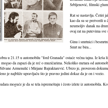
Srbljenović, filmski glu
Rat se nastavlja. Četiri j
kao da su se pretvorili u
neumoljiv danak na drum
ovaj rat na putevima sve 
Ginu i smrtnici i besmrtni
Smrt ne bira...
obra u 21.15 u automobilu "ford Granada" ostaće večna tajna. Iz krša lima
ah mogao da zapazi da je reč o muzičarima. Nekoliko metara od automobi
 Silvane Armenulić i Mirjane Bajraktarević. Ubrzo je, proverom dokumen
no je najbliže upravljaču što je pravno jedini dokaz da je on i vozio.
udara moguće je da se tela ispremeštaju i često izlete iz automobila. Ko j