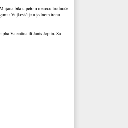
na Mirjana bila u petom mesecu trudnoće
agomir Vujković je u jednom trenu
lpha Valentina ili Janis Joplin. Sa