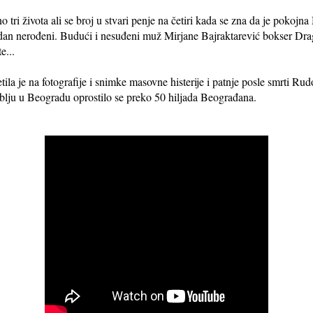
 tri života ali se broj u stvari penje na četiri kada se zna da je pokoj
jedan nerođeni. Budući i nesuđeni muž Mirjane Bajraktarević bokser Dr
e...
ila je na fotografije i snimke masovne histerije i patnje posle smrti Rudo
lju u Beogradu oprostilo se preko 50 hiljada Beograđana.