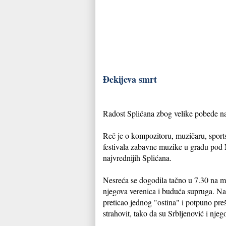
Đekijeva smrt
Radost Splićana zbog velike pobede na
Reč je o kompozitoru, muzičaru, sport
festivala zabavne muzike u gradu pod 
najvrednijih Splićana.
Nesreća se dogodila tačno u 7.30 na m
njegova verenica i buduća supruga. Na n
preticao jednog "ostina" i potpuno pre
strahovit, tako da su Srbljenović i njeg