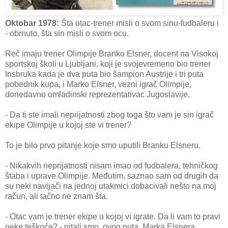
Oktobar 1978:
Šta otac-trener misli o svom sinu-fudbaleru i
- obrnuto, šta sin misli o svom ocu.
Reč imaju trener Olimpije Branko Elsner, docent na Visokoj
sportskoj školi u Ljubljani, koji je svojevremeno bio trener
Insbruka kada je dva puta bio šampion Austrije i tri puta
pobednik kupa, i Marko Elsner, vezni igrač Olimpije,
donedavno omladinski reprezentativac Jugoslavije.
- Da ti ste imali neprijatnosti zbog toga što vam je sin igrač
ekipe Olimpije u kojoj ste vi trener?
To je bilo prvo pitanje koje smo uputili Branku Elsneru.
- Nikakvih neprijatnosti nisam imao od fudbalera, tehničkog
štaba i uprave Olimpije. Međutim, saznao sam od drugih da
su neki navijači na jednoj utakmici dobacivali nešto na moj
račun, ali tačno ne znam šta.
- Otac vam je trener ekipe u kojoj vi igrate. Da li vam to pravi
neke teškoće? - pitali smo, ovog puta, Marka Elsnera.