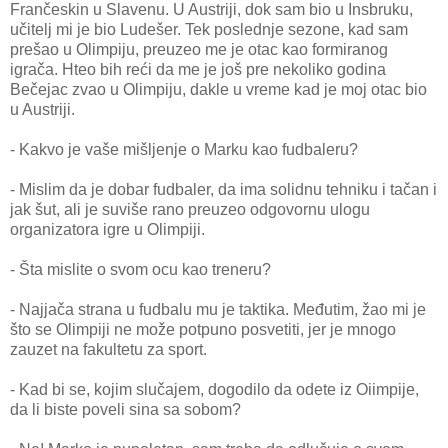
Frančeskin u Slavenu. U Austriji, dok sam bio u Insbruku,
učitelj mi je bio Ludešer. Tek poslednje sezone, kad sam
prešao u Olimpiju, preuzeo me je otac kao formiranog
igrača. Hteo bih reći da me je još pre nekoliko godina
Bečejac zvao u Olimpiju, dakle u vreme kad je moj otac bio
u Austriji.
- Kakvo je vaše mišljenje o Marku kao fudbaleru?
- Mislim da je dobar fudbaler, da ima solidnu tehniku i tačan i
jak šut, ali je suviše rano preuzeo odgovornu ulogu
organizatora igre u Olimpiji.
- Šta mislite o svom ocu kao treneru?
- Najjača strana u fudbalu mu je taktika. Međutim, žao mi je
što se Olimpiji ne može potpuno posvetiti, jer je mnogo
zauzet na fakultetu za sport.
- Kad bi se, kojim slučajem, dogodilo da odete iz Oiimpije,
da li biste poveli sina sa sobom?