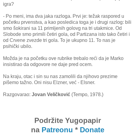
igra?
- Po meni, ima dva jaka razloga. Prvi je: težak raspored u
početku prvenstva, a kao posledica toga je i drugi razlog: bili
smo šokirani sa 11 primljenih golovg na tri utakmice. Od
Slobode smo primili četiri gola, od Partizana isto tako četiri i
od Crvene zvezde tri gola. To je ukupno 11. To nas je
psihički ubilo.
Možda je na početku ove rubrike trebalo reći da je Marko
insistirao da odgovore ne daje pred ocem.
Na kraju, otac i sin su nas zamolili da njihovo prezime
pišemo tažno. Oni nisu Elzner, već - Elsner.
Razgovarao:
Jovan Veličković
(Tempo, 1978.)
Podržite Yugopapir
na
Patreonu
*
Donate