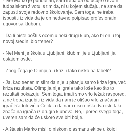
- Ne! Marko je punoletan, sam treba da odlučuje o svom
fudbalskom životu, s tim da, ni u kojem slučaju, ne sme da
zapusti svoje redovno školovanje. Sem toga, ne treba
ispustiti iz vida da je on nedavno potpisao profesionalni
ugovor sa klubom.
- Da li biste pošli s ocem u neki drugi klub, ako bi on u toj
novoj sredini bio trener?
- Ne! Meni je škola u Ljubljani, klub mi je u Ljubljani, ja
ostajem ovde.
- Zbog čega je Olimpija u krizi i tako nisko na tabeli?
- Ja, kao trener, mislim da nije u pitanju samo kriza igre, već
kriza rezultata. Olimpija nije igrala tako loše kao što to
rezultati pokazuju. Sem toga, imali smo vrlo težak raspored,
a ne treba izgubiti iz vida da nam je otišao vrlo značajan
igrač Radulović u Čelik, a da nam nisu došla dva isto tako
značajna igrača iz drugih klubova. No, i pored svega toga,
uveren sam da će uskoro sve biti bolje.
- A šta sin Marko misli o niskom plasmanu ekipe u kojoj