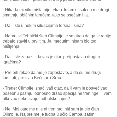
- Nikada mi niko ništa nije rekao. Imam utisak da me drugi
smatraju običnim igračem, tako se osećam i ja.
- Da li ste u nekim situacijama forsirali sina?
- Naprotiv! Tehnički štab Olimpije je smatrao da ga je ranije
trebalo staviti u prvi tim. Ja, međutim, nisam bio tog
mišljenja.
- Da li ste zapazili da vas je otac pretpostavio drugim
igračima?
- Pre bih rekao da me je zapostavio, a da su me drugi
forsirali, pre svih Bečejac i Srbu.
- Trener Olimpije, znači vaš otac, da li vam je posvećivao
posebnu pažnju, odnosno držao specijalne treninge ili vam
otkrivao neke svoje fudbalske tajne?
- Ne! Moj otac me nije ni trenirao, niti sam ja bio član
Oiimpije. Najpre me je fudbalu učio Čampa, zatim