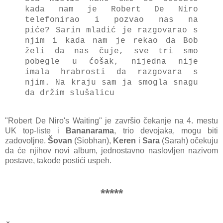
kada nam je Robert De Niro
telefonirao i pozvao nas na
piće?
Sarin mladić je razgovarao s
njim i kada nam je rekao da Bob
želi da nas čuje, sve tri smo
pobegle u ćošak, nijedna nije
imala hrabrosti da razgovara s
njim. Na kraju sam ja smogla snagu
da držim slušalicu
"Robert De Niro's Waiting" je završio čekanje na 4. mestu
UK top-liste i
Bananarama
, trio devojaka, mogu biti
zadovoljne.
Šovan
(Siobhan),
Keren
i
Sara
(Sarah) očekuju
da će njihov novi album, jednostavno naslovljen nazivom
postave, takođe postići uspeh.
*****