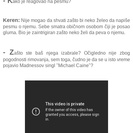
- K
ako je reagovao na pesmu?
Keren:
Nije mogao da shvati zašto bi neko želeo da napiše
pesmu o njemu. Sebe smatra običnom osobom čiji je posao
gluma. Bio je zaintrigiran zašto neko želi da peva o njemu.
- Z
ašto ste baš njega izabrale? Očigledno nije zbog
pogodnosti rimovanja, sem toga, čudno je da se u isto vreme
pojavio Madnessov singl "Michael Caine"?