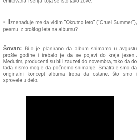
emitovana i serija koja se isto tako zove.
- I
znenađuje me da vidim "Okrutno leto" ("Cruel Summer"),
pesmu iz prošlog leta na albumu?
Šovan:
Bilo je planirano da album snimamo u avgustu
prošle godine i trebalo je da se pojavi do kraja jeseni.
Međutim, producenti su bili zauzeti do novembra, tako da do
tada nismo mogle da počnemo snimanje. Smatrale smo da
originalni koncept albuma treba da ostane, što smo i
sprovele u delo.