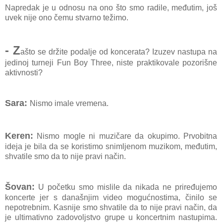
Napredak je u odnosu na ono što smo radile, međutim, još
uvek nije ono čemu stvarno težimo.
- Z
ašto se držite podalje od koncerata? Izuzev nastupa na
jedinoj turneji Fun Boy Three, niste praktikovale pozorišne
aktivnosti?
Sara:
Nismo imale vremena.
Keren:
Nismo mogle ni muzičare da okupimo. Prvobitna
ideja je bila da se koristimo snimljenom muzikom, međutim,
shvatile smo da to nije pravi način.
Šovan:
U početku smo mislile da nikada ne priređujemo
koncerte jer s današnjim video mogućnostima, činilo se
nepotrebnim. Kasnije smo shvatile da to nije pravi način, da
je ultimativno zadovoljstvo grupe u koncertnim nastupima.