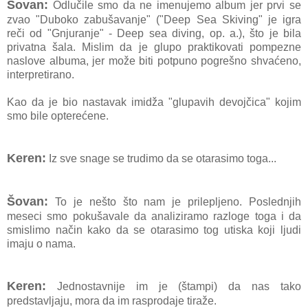
Šovan:
Odlučile smo da ne imenujemo album jer prvi se
zvao "Duboko zabušavanje" ("Deep Sea Skiving" je igra
reči od "Gnjuranje" - Deep sea diving, op. a.), što je bila
privatna šala. Mislim da je glupo praktikovati pompezne
naslove albuma, jer može biti potpuno pogrešno shvaćeno,
interpretirano.
Kao da je bio nastavak imidža "glupavih devojčica" kojim
smo bile opterećene.
Keren:
Iz sve snage se trudimo da se otarasimo toga...
Šovan:
To je nešto što nam je prilepljeno. Poslednjih
meseci smo pokušavale da analiziramo razloge toga i da
smislimo način kako da se otarasimo tog utiska koji ljudi
imaju o nama.
Keren:
Jednostavnije im je (štampi) da nas tako
predstavljaju, mora da im rasprodaje tiraže.