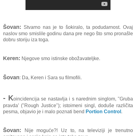
Šovan:
Stvarno nas je to šokiralo, ta podudarnost. Ovaj
naslov smo smislile godinu dana pre nego što smo pronašle
dobru storiju iza toga.
Keren:
Njegove smo istinske obožavateljke.
Šovan
: Da, Keren i Sara su filmofili.
- K
oincidencija se nastavlja i s narednim singlom, "Gruba
pravda’ ("Rough Justice"); istoimeni singl, doduše različita
pesma, objavio je i malo poznati bend
Portion Control
.
Šovan:
Nije moguće?! Uz to, na televiziji je trenutno