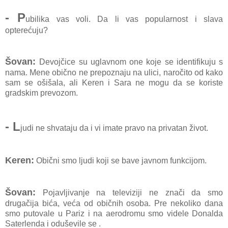
- P
ubilika vas voli. Da li vas popularnost i slava
opterećuju?
Šovan:
Devojčice su uglavnom one koje se identifikuju s
nama. Mene obično ne prepoznaju na ulici, naročito od kako
sam se ošišala, ali Keren i Sara ne mogu da se koriste
gradskim prevozom.
- L
judi ne shvataju da i vi imate pravo na privatan život.
Keren:
Obični smo ljudi koji se bave javnom funkcijom.
Šovan:
Pojavljivanje na televiziji ne znači d
a smo
drugačija bića, veća od običnih osoba. Pre nekoliko dana
smo putovale u Pariz i na aerodromu smo videle Donalda
Saterlenda i oduševile se .