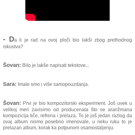
- D
a li je rad na ovoj ploči bio lakši zbog prethodnog
iskustva?
Šovan:
Bilo je lakše napisati tekstove...
Sara:
Imale smo i više samopouzdanja.
Šovan:
Prvi je bio kompozitorski eksperiment. Još uvek u
velikoj meri
zavisimo od producenata što se aranžmana
kompozicija tiče, refrena i prelaza. To je još jedan razlog da
ovaj album nismo posebno imenovale, u neku ruku to je
prelazan album, korak ka potpunom osamostaljenju.