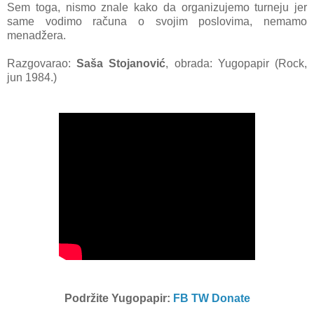
Sem toga, nismo znale kako da organizujemo turneju jer
same vodimo računa o svojim poslovima, nemamo
menadžera.
Razgovarao:
Saša Stojanović
, obrada: Yugopapir (Rock,
jun 1984.)
Podržite Yugopapir:
FB
TW
Donate