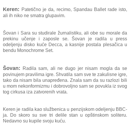
Keren:
Patetično je da, recimo,
Spandau Ballet rade isto,
ali ih niko ne smatra glupavim.
Šovan i Sara su studirale žurnalistiku, ali obe su morale da
prekinu učenje i zaposle se. Šovan je radila u press
odeljenju disko kuće Decca, a kasnije postala plesačica u
bendu Monochrome Set.
Šovan:
Radila sam, ali ne dugo jer nisam mogla da se
povinujem pravilima igre. Shvatila sam sve te zakulisne igre,
tako da nisam bila unapređena. Znala sam da su razlozi bili
u mom nekonformizmu i dobrovoljno sam se povukla iz svog
tog cirkusa iza zatvorenih vrata.
Keren je radila kao službenica u penzijskom odeljenju BBC-
ja. Do skoro su sve tri delile stan u opštinskom soliteru.
Nedavno su kupile svoju kuću.