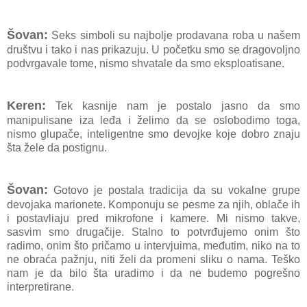
Šovan:
Seks simboli su najbolje prodavana roba u našem
društvu i tako i nas prikazuju. U početku smo se dragovoljno
podvrgavale tome, nismo shvatale da smo eksploatisane.
Keren:
Tek kasnije nam je postalo jasno da smo
manipulisane iza leđa i želimo da se oslobodimo toga,
nismo glupače, inteligentne smo devojke koje dobro znaju
šta žele da postignu.
Šovan:
Gotovo je postala tradicija da su vokalne grupe
devojaka marionete. Komponuju se pesme za njih, oblače ih
i postavliaju pred mikrofone i kamere. Mi
nismo takve,
sasvim smo drugačije. Stalno to potvrđujemo onim što
radimo, onim što pričamo u intervjuima, međutim, niko na to
ne obraća pažnju, niti želi da promeni sliku o nama. Teško
nam je da bilo šta uradimo i da ne budemo pogrešno
interpretirane.