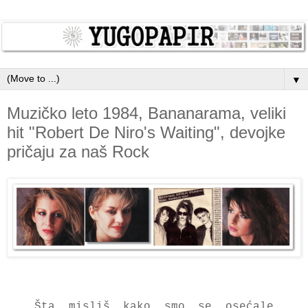
▼
Muzičko leto 1984, Bananarama, veliki
hit "Robert De Niro's Waiting", devojke
pričaju za naš Rock
Šta misliš kako smo se osećale