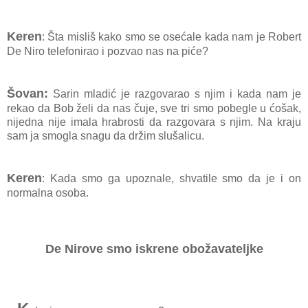
Keren
: Šta misliš kako smo se osećale kada nam je Robert
De Niro telefonirao i pozvao nas na piće?
Šovan:
Sarin mladić je razgovarao s njim i kada nam je
rekao da Bob želi da nas čuje, sve tri smo pobegle u ćošak,
nijedna nije imala hrabrosti da razgovara s njim. Na kraju
sam ja smogla snagu da držim slušalicu.
Keren
: Kada smo ga upoznale, shvatile smo da je i on
normalna osoba.
De Nirove smo iskrene obožavateljke