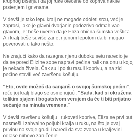
krupnog biserja i da joj ruke otečene od kopriva nakite
prstenjem i grivnama.
Videvši je tako lepu kralj ne mogade odoleti srcu, već je
zaprosi, iako je glavni dvorjanin podozrivo odmahivao
glavom, jer beše uveren da je Eliza obična šumska veštica.
Ali kralj beše suviše zanet njenom lepotom da bi mogao
poverovati u tako nešto.
Ne znajući kako da razagna njenu duboku setu naredio je
da se pored Elizine sobe napravi pećina nalik na onu u kojoj
je nekada živela. Čak su i po tlu rasuli koprivu, a na zid
pećine stavili već završenu košulju.
"Eto, ovde možeš da sanjariš o svojoj šumskoj pećini"
,
reče joj kralj blago se osmehujući.
"Sada, kad si okružena
tolikim sjajem i bogatstvom verujem da će ti biti prijatno
sećanje na minula vremena."
Videvši završenu košulju i rukoveti koprive, Eliza se prvi put
nasmeši i zahvalno poljubi kralja u ruku, na što je ovaj
privinu na svoje grudi i naredi da sva zvona u kraljevini
oglase njihovo zaručenje.