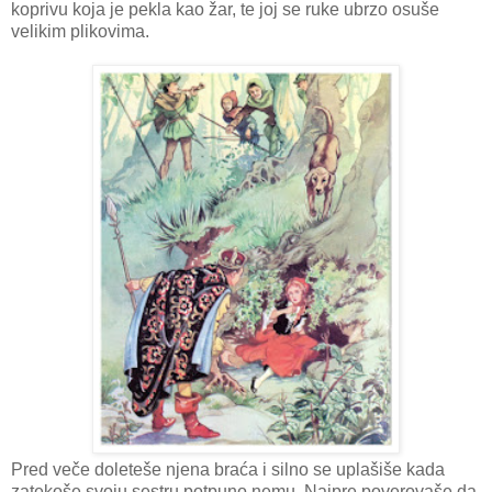
koprivu koja je pekla kao žar, te joj se ruke ubrzo osuše
velikim plikovima.
Pred veče doleteše njena braća i silno se uplašiše kada
zatekoše svoju sestru potpuno nemu. Najpre poverovaše da