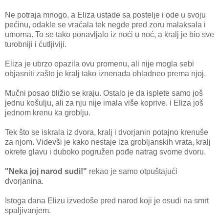
Ne potraja mnogo, a Eliza ustade sa postelje i ode u svoju
pećinu, odakle se vraćala tek negde pred zoru malaksala i
umorna. To se tako ponavljalo iz noći u noć, a kralj je bio sve
turobniji i ćutljiviji.
Eliza je ubrzo opazila ovu promenu, ali nije mogla sebi
objasniti zašto je kralj tako iznenada ohladneo prema njoj.
Mučni posao bližio se kraju. Ostalo je da isplete samo još
jednu košulju, ali za nju nije imala više koprive, i Eliza još
jednom krenu ka groblju.
Tek što se iskrala iz dvora, kralj i dvorjanin potajno krenuše
za njom. Videvši je kako nestaje iza grobljanskih vrata, kralj
okrete glavu i duboko pogružen pođe natrag svome dvoru.
"Neka joj narod sudi!"
rekao je samo otpuštajući
dvorjanina.
Istoga dana Elizu izvedoše pred narod koji je osudi na smrt
spaljivanjem.