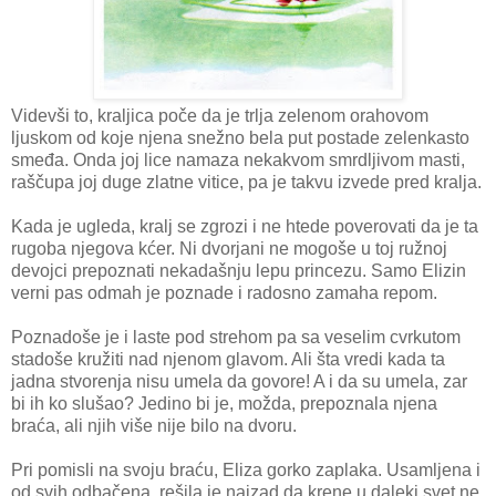
Videvši to, kraljica poče da je trlja zelenom orahovom
ljuskom od koje njena snežno bela put postade zelenkasto
smeđa. Onda joj lice namaza nekakvom smrdljivom masti,
raščupa joj duge zlatne vitice, pa je takvu izvede pred kralja.
Kada je ugleda, kralj se zgrozi i ne htede poverovati da je ta
rugoba njegova kćer. Ni dvorjani ne mogoše u toj ružnoj
devojci prepoznati nekadašnju lepu princezu. Samo Elizin
verni pas odmah je poznade i radosno zamaha repom.
Poznadoše je i laste pod strehom pa sa veselim cvrkutom
stadoše kružiti nad njenom glavom. Ali šta vredi kada ta
jadna stvorenja nisu umela da govore! A i da su umela, zar
bi ih ko slušao? Jedino bi je, možda, prepoznala njena
braća, ali njih više nije bilo na dvoru.
Pri pomisli na svoju braću, Eliza gorko zaplaka. Usamljena i
od svih odbačena, rešila je najzad da krene u daleki svet ne