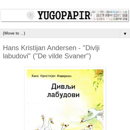
▼
Hans Kristijan Andersen - "Divlji
labudovi" ("De vilde Svaner")