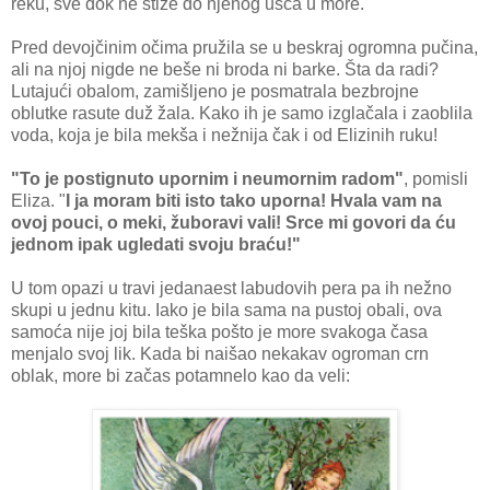
reku, sve dok ne stiže do njenog ušća u more.
Pred devojčinim očima pružila se u beskraj ogromna pučina,
ali na njoj nigde ne beše ni broda ni barke. Šta da radi?
Lutajući obalom, zamišljeno je posmatrala bezbrojne
oblutke rasute duž žala. Kako ih je samo izglačala i zaoblila
voda, koja je bila mekša i nežnija čak i od Elizinih ruku!
"To je postignuto upornim i neumornim radom"
, pomisli
Eliza. "
I ja moram biti isto tako uporna! Hvala vam na
ovoj pouci, o meki, žuboravi vali! Srce mi govori da ću
jednom ipak ugledati svoju braću!"
U tom opazi u travi jedanaest labudovih pera pa ih nežno
skupi u jednu kitu. Iako je bila sama na pustoj obali, ova
samoća nije joj bila teška pošto je more svakoga časa
menjalo svoj lik. Kada bi naišao nekakav ogroman crn
oblak, more bi začas potamnelo kao da veli: