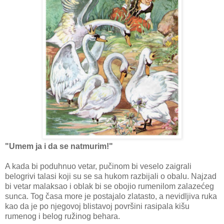
"Umem ja i da se natmurim!"
A kada bi poduhnuo vetar, pučinom bi veselo zaigrali
belogrivi talasi koji su se sa hukom razbijali o obalu. Najzad
bi vetar malaksao i oblak bi se obojio rumenilom zalazećeg
sunca. Tog časa more je postajalo zlatasto, a nevidljiva ruka
kao da je po njegovoj blistavoj površini rasipala kišu
rumenog i belog ružinog behara.