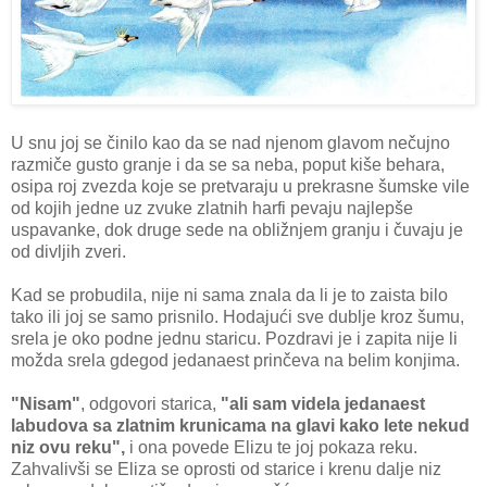
U snu joj se činilo kao da se nad njenom glavom nečujno
razmiče gusto granje i da se sa neba, poput kiše behara,
osipa roj zvezda koje se pretvaraju u prekrasne šumske vile
od kojih jedne uz zvuke zlatnih harfi pevaju najlepše
uspavanke, dok druge sede na obližnjem granju i čuvaju je
od divljih zveri.
Kad se probudila, nije ni sama znala da li je to zaista bilo
tako ili joj se samo prisnilo. Hodajući sve dublje kroz šumu,
srela je oko podne jednu staricu. Pozdravi je i zapita nije li
možda srela gdegod jedanaest prinčeva na belim konjima.
"Nisam"
, odgovori starica,
"ali sam videla jedanaest
labudova sa zlatnim krunicama na glavi kako lete nekud
niz ovu reku",
i ona povede Elizu te joj pokaza reku.
Zahvalivši se Eliza se oprosti od starice i krenu dalje niz