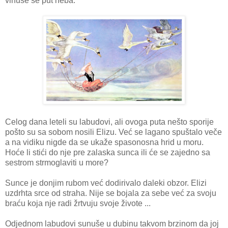
vinuše se put neba.
Celog dana leteli su labudovi, ali ovoga puta nešto sporije
pošto su sa sobom nosili Elizu. Već se lagano spuštalo veče
a na vidiku nigde da se ukaže spasonosna hrid u moru.
Hoće li stići do nje pre zalaska sunca ili će se zajedno sa
sestrom strmoglaviti u more?
Sunce je donjim rubom već dodirivalo daleki obzor. Elizi
uzdrhta srce od straha. Nije se bojala za sebe već za svoju
braću koja nje radi žrtvuju svoje živote ...
Odjednom labudovi sunuše u dubinu takvom brzinom da joj