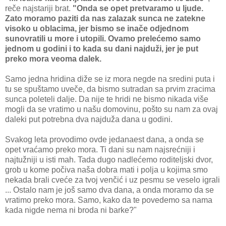
reče najstariji brat.
"Onda se opet pretvaramo u ljude.
Zato moramo paziti da nas zalazak sunca ne zatekne
visoko u oblacima, jer bismo se inače odjednom
sunovratili u more i utopili. Ovamo prelećemo samo
jednom u godini i to kada su dani najduži, jer je put
preko mora veoma dalek.
Samo jedna hridina diže se iz mora negde na sredini puta i
tu se spuštamo uveče, da bismo sutradan sa prvim zracima
sunca poleteli dalje. Da nije te hridi ne bismo nikada više
mogli da se vratimo u našu domovinu, pošto su nam za ovaj
daleki put potrebna dva najduža dana u godini.
Svakog leta provodimo ovde jedanaest dana, a onda se
opet vraćamo preko mora. Ti dani su nam najsrećniji i
najtužniji u isti mah. Tada dugo nadlećemo roditeljski dvor,
grob u kome počiva naša dobra mati i polja u kojima smo
nekada brali cveće za tvoj venčić i uz pesmu se veselo igrali
... Ostalo nam je još samo dva dana, a onda moramo da se
vratimo preko mora. Samo, kako da te povedemo sa nama
kada nigde nema ni broda ni barke?"