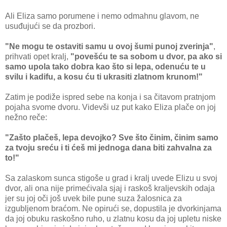
Ali Eliza samo porumene i nemo odmahnu glavom, ne
usuđujući se da prozbori.
"Ne mogu te ostaviti samu u ovoj šumi punoj zverinja"
,
prihvati opet kralj,
"povešću te sa sobom u dvor, pa ako si
samo upola tako dobra kao što si lepa, odenuću te u
svilu i kadifu, a kosu ću ti ukrasiti zlatnom krunom!"
Zatim je podiže ispred sebe na konja i sa čitavom pratnjom
pojaha svome dvoru. Videvši uz put kako Eliza plače on joj
nežno reče:
"Zašto plačeš, lepa devojko? Sve što činim, činim samo
za tvoju sreću i ti ćeš mi jednoga dana biti zahvalna za
to!"
Sa zalaskom sunca stigoše u grad i kralj uvede Elizu u svoj
dvor, ali ona nije primećivala sjaj i raskoš kraljevskih odaja
jer su joj oči još uvek bile pune suza žalosnica za
izgubljenom braćom. Ne opirući se, dopustila je dvorkinjama
da joj obuku raskošno ruho, u zlatnu kosu da joj upletu niske