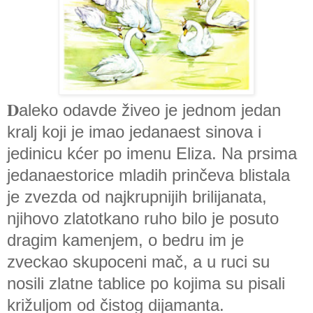
D
aleko odavde živeo je jednom jedan
kralj koji je imao jedanaest sinova i
jedinicu kćer po imenu Eliza. Na prsima
jedanaestorice mladih prinčeva blistala
je zvezda od najkrupnijih brilijanata,
njihovo zlatotkano ruho bilo je posuto
dragim kamenjem, o bedru im je
zveckao skupoceni mač, a u ruci su
nosili zlatne tablice po kojima su pisali
križuljom od čistog dijamanta.