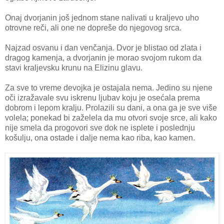
Onaj dvorjanin još jednom stane nalivati u kraljevo uho
otrovne reči, ali one ne dopreše do njegovog srca.
Najzad osvanu i dan venčanja. Dvor je blistao od zlata i
dragog kamenja, a dvorjanin je morao svojom rukom da
stavi kraljevsku krunu na Elizinu glavu.
Za sve to vreme devojka je ostajala nema. Jedino su njene
oči izražavale svu iskrenu ljubav koju je osećala prema
dobrom i lepom kralju. Prolazili su dani, a ona ga je sve više
volela; ponekad bi zaželela da mu otvori svoje srce, ali kako
nije smela da progovori sve dok ne isplete i poslednju
košulju, ona ostade i dalje nema kao riba, kao kamen.