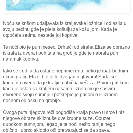
Noću se krišom udaljavala iz kraljevske ložnice i odlazila u
svoju pećinu gde je plela košulju za košuljom. Kada je
otpočela sedmu nestade joj koprive.
Te noći bio je pun mesec. Drhteći od straha Eliza se oprezno
iskrala iz dvora i pohitala na groblje gde je nabrala pun
naramak kopriva.
Iako se trudila da ostane neprimećena, neko je ipak budnim
okom pratio Elizu, bio je to dvorjanin glavom! Sada se
konačno uverio da je kraljica obična veštica. Prvom prilikom
kada je ostao sa kraljem nasamo, izneo mu je sasvim
otvoreno svoju sumnju i potkrepio je pričom o Elizinom
noćnom odlasku na groblje.
Ovoga puta njegove reči pogodiše kralja pravo u srce i niz
njegove obraze skliznuše dve krupne suze. Obuzet
dubokom sumnjom, legao je te noći nešto ranije nego
obično i ubrzo sklopio oči pretvarajući se da spava.