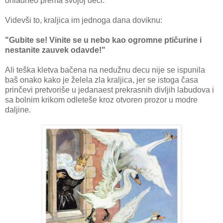
ohladneo prema svojoj deci.
Videvši to, kraljica im jednoga dana doviknu:
"Gubite se! Vinite se u nebo kao ogromne ptičurine i
nestanite zauvek odavde!"
Ali teška kletva bačena na nedužnu decu nije se ispunila
baš onako kako je želela zla kraljica, jer se istoga časa
prinčevi pretvoriše u jedanaest prekrasnih divljih labudova i
sa bolnim krikom odleteše kroz otvoren prozor u modre
daljine.