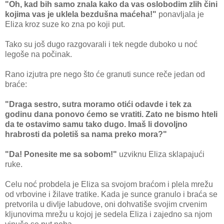
"Oh, kad bih samo znala kako da vas oslobodim zlih čini
kojima vas je uklela bezdušna maćeha!"
ponavljala je
Eliza kroz suze ko zna po koji put.
Tako su još dugo razgovarali i tek negde duboko u noć
legoše na počinak.
Rano izjutra pre nego što će granuti sunce reče jedan od
braće:
"Draga sestro, sutra moramo otići odavde i tek za
godinu dana ponovo ćemo se vratiti. Zato ne bismo hteli
da te ostavimo samu tako dugo. Imaš li dovoljno
hrabrosti da poletiš sa nama preko mora?"
"Da! Ponesite me sa sobom!"
uzviknu Eliza sklapajući
ruke.
Celu noć probdela je Eliza sa svojom braćom i plela mrežu
od vrbovine i žilave tratike. Kada je sunce granulo i braća se
pretvorila u divlje labudove, oni dohvatiše svojim crvenim
kljunovima mrežu u kojoj je sedela Eliza i zajedno sa njom