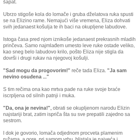
šapat.
Ubrzo stigoše kola do lomače i gruba dželatova ruka spusti
se na Elizino rame. Nemajući više vremena, Eliza dohvati
svih jedanaest košulja te ih baci na okupljene labudove.
Istoga časa pred njom iznikoše jedanaest prekrasnih mladih
prinčeva. Samo najmlađem umesto leve ruke ostade veliko,
kao sneg belo labudovo krilo, pošto Eliza nije stigla da
dovrši i drugi rukav na njegovoj košulji.
"Sad mogu da progovorim!"
reče tada Eliza.
"Ja sam
nevino osuđena ..."
S tim rečima ona kao mrtva pade na ruke svoje braće
iscrpljena od silnih patnji i muka.
"Da, ona je nevina!",
obrati se okupljenom narodu Elizin
najstariji brat, zatim ispriča šta su sve prepatili zajedno sa
sestrom.
I dok je govorio, lomača odjednom procveta plamenim
ružama, a gore, pri samom vrhu, blistala je najveća i