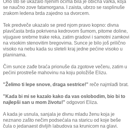
Ono što se ukazalo njenim očima bila je obična varka, koja
se naučno zove fatamorgana. I zaista, ubrzo se rasplinuše
zrakom ledena brda zajedno sa dvorcem.
Tek predveče ukazalo se pred njom pravo kopno: divna
plavičasta brda pokrivena kedrovom šumom, pitome doline,
vijugave srebrne trake reka, zatim gradovi i samotni zamkovi
na visokim stenovitim bregovima. Sunce je bilo još prilično
visoko na nebu kada su sleteli kraj jedne pećine visoko u
planinama.
Čim sunce zađe braća prionuše da zgotove večeru, zatim u
pećini prostreše mahovinu na koju položiše Elizu.
"Želimo ti lepe snove, draga sestrice!"
reče najmlađi brat.
"Kada bi mi se kazalo kako da vas oslobodim, bio bi to
najlepši san u mom životu!"
odgovori Eliza.
A kada je usnula, sanjala je divnu mladu ženu koja je
neznano zašto nečim podsećala na staricu od koje beše
čula o jedanaest divljih labudova sa krunicom na glavi.