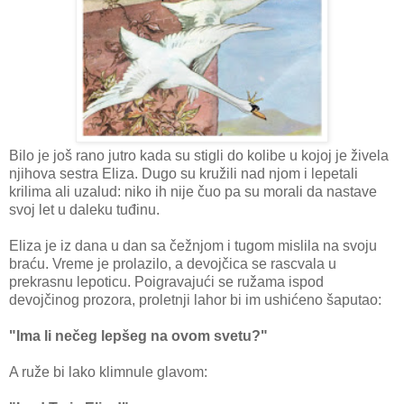
Bilo je još rano jutro kada su stigli do kolibe u kojoj je živela
njihova sestra Eliza. Dugo su kružili nad njom i lepetali
krilima ali uzalud: niko ih nije čuo pa su morali da nastave
svoj let u daleku tuđinu.
Eliza je iz dana u dan sa čežnjom i tugom mislila na svoju
braću. Vreme je prolazilo, a devojčica se rascvala u
prekrasnu lepoticu. Poigravajući se ružama ispod
devojčinog prozora, proletnji lahor bi im ushićeno šaputao:
"Ima li nečeg lepšeg na ovom svetu?"
A ruže bi lako klimnule glavom: