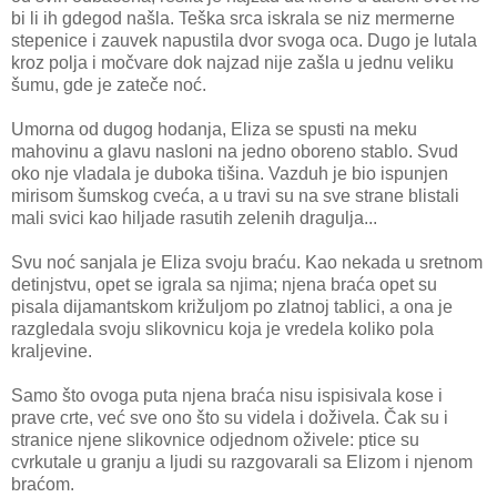
bi li ih gdegod našla. Teška srca iskrala se niz mermerne
stepenice i zauvek napustila dvor svoga oca. Dugo je lutala
kroz polja i močvare dok najzad nije zašla u jednu veliku
šumu, gde je zateče noć.
Umorna od dugog hodanja, Eliza se spusti na meku
mahovinu a glavu nasloni na jedno oboreno stablo. Svud
oko nje vladala je duboka tišina. Vazduh je bio ispunjen
mirisom šumskog cveća, a u travi su na sve strane blistali
mali svici kao hiljade rasutih zelenih dragulja...
Svu noć sanjala je Eliza svoju braću. Kao nekada u sretnom
detinjstvu, opet se igrala sa njima; njena braća opet su
pisala dijamantskom križuljom po zlatnoj tablici, a ona je
razgledala svoju slikovnicu koja je vredela koliko pola
kraljevine.
Samo što ovoga puta njena braća nisu ispisivala kose i
prave crte, već sve ono što su videla i doživela. Čak su i
stranice njene slikovnice odjednom oživele: ptice su
cvrkutale u granju a ljudi su razgovarali sa Elizom i njenom
braćom.