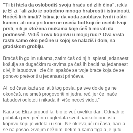
"Ti bi htela da oslobodiš svoju braću od zlih čina"
, rekla
je Elizi, "
ali zato je potrebno mnogo hrabrosti i istrajnosti.
Hoćeš li ih imati? Istina je da voda zaobljava tvrdi i oštri
kamen, ali ona pri tome ne oseća bol koji će osetiti tvoji
prsti, niti je izložena mukama koje ćeš ti morati da
podneseš. Vidiš li ovu koprivu u mojoj ruci? Ova vrsta
raste samo oko pećine u kojoj se nalaziš i dole, na
gradskom groblju.
Braćeš ih golim rukama, zatim ćeš od njih isplesti jedanaest
košulja sa dugačkim rukavima pa ćeš ih baciti na jedanaest
divljih labudova i zle čini spašće sa tvoje braće koja će se
ponovo pretvoriti u jedanaest prinčeva.
Ali od časa kada se latiš tog posla, pa sve dokle ga ne
okončaš, ne smeš progovoriti ni jednu reč, jer će inače
labudovi odleteti i nikada ih više nećeš videti."
Kada se Eliza probudila, bio je već uveliko dan. Odmah je
pohitala pred pećinu i ugledala svud naokolo onu istu
koprivu koju je videla i u snu. Ne oklevajući ni časa, bacila
se na posao. Svojim nežnim, belim rukama trgala je ljutu