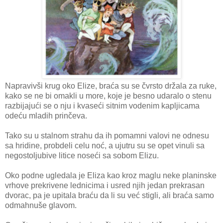
Napravivši krug oko Elize, braća su se čvrsto držala za ruke,
kako se ne bi omakli u more, koje je besno udaralo o stenu
razbijajući se o nju i kvaseći sitnim vodenim kapljicama
odeću mladih prinčeva.
Tako su u stalnom strahu da ih pomamni valovi ne odnesu
sa hridine, probdeli celu noć, a ujutru su se opet vinuli sa
negostoljubive litice noseći sa sobom Elizu.
Oko podne ugledala je Eliza kao kroz maglu neke planinske
vrhove prekrivene lednicima i usred njih jedan prekrasan
dvorac, pa je upitala braću da li su već stigli, ali braća samo
odmahnuše glavom.