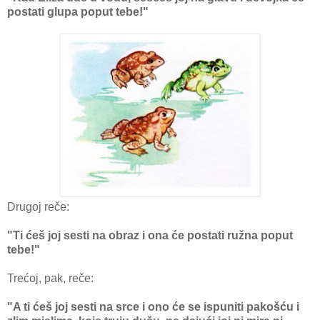
postati glupa poput tebe!"
Drugoj reče:
"Ti ćeš joj sesti na obraz i ona će postati ružna poput
tebe!"
Trećoj, pak, reče:
"A ti ćeš joj sesti na srce i ono će se ispuniti pakošću i