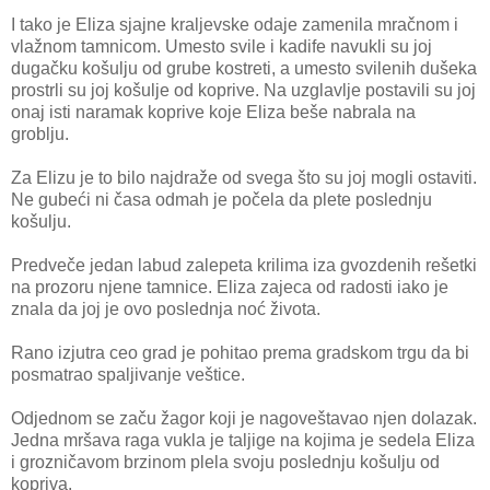
I tako je Eliza sjajne kraljevske odaje zamenila mračnom i
vlažnom tamnicom. Umesto svile i kadife navukli su joj
dugačku košulju od grube kostreti, a umesto svilenih dušeka
prostrli su joj košulje od koprive. Na uzglavlje postavili su joj
onaj isti naramak koprive koje Eliza beše nabrala na
groblju.
Za Elizu je to bilo najdraže od svega što su joj mogli ostaviti.
Ne gubeći ni časa odmah je počela da plete poslednju
košulju.
Predveče jedan labud zalepeta krilima iza gvozdenih rešetki
na prozoru njene tamnice. Eliza zajeca od radosti iako je
znala da joj je ovo poslednja noć života.
Rano izjutra ceo grad je pohitao prema gradskom trgu da bi
posmatrao spaljivanje veštice.
Odjednom se začu žagor koji je nagoveštavao njen dolazak.
Jedna mršava raga vukla je taljige na kojima je sedela Eliza
i grozničavom brzinom plela svoju poslednju košulju od
kopriva.