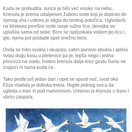
Kada se probudila, sunce je bilo već visoko na nebu.
Krenula je prema udaljenom žuboru vode koji je dopirao do
njenog uha i uskoro je stigla do bistrog potočića. Ugledavši
na blistavoj površini vode svoje ružno lice, devojka se
uplašila sama od sebe. Brzo se ispljuskala vodom po licu i,
gle, njena put postade opet snežno bela.
Onda se hitro svukla i okupala, zatim ponovo obukla i splela
svoju dugu kosu u pletenice pa je, lepša nego i jedna
princeza na svetu, hrabro krenula dalje kroz gustu šumu ne
znajući ni sama kuda će.
Tako prođe još jedan dan i opet se spusti noć, svud oko
Elize vladala je duboka tmina. Nigde jednog svica da
ugleda u travi ili pod mahovinom. Umorno je klonula u travu i
ubrzo zaspala.