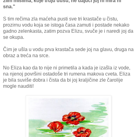
zlim mislima, koje truju dušu, ne dajući joj ni mira ni
sna."
S tim rečima zla maćeha pusti sve tri krastače u čistu,
prozirnu vodu koja se istoga časa zamuti i postade nekako
gadno zelenkasta, zatim pozva Elizu, svuče je i naredi joj da
se okupa.
Čim je ušla u vodu prva krastača sede joj na glavu, druga na
obraz a treća na srce.
No Eliza kao da to nije ni primetila a kada je izašla iz vode,
na njenoj površini ostadoše tri rumena makova cveta. Eliza
je bila suviše dobra i čista da bi joj kraljičine zle čarolije
mogle nauditi!