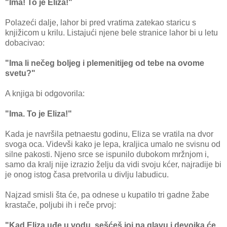
"Ima! To je Eliza!"
Polazeći dalje, lahor bi pred vratima zatekao staricu s
knjižicom u krilu. Listajući njene bele stranice lahor bi u letu
dobacivao:
"Ima li nečeg boljeg i plemenitijeg od tebe na ovome
svetu?"
A knjiga bi odgovorila:
"Ima. To je Eliza!"
Kada je navršila petnaestu godinu, Eliza se vratila na dvor
svoga oca. Videvši kako je lepa, kraljica umalo ne svisnu od
silne pakosti. Njeno srce se ispunilo dubokom mržnjom i,
samo da kralj nije izrazio želju da vidi svoju kćer, najradije bi
je onog istog časa pretvorila u divlju labudicu.
Najzad smisli šta će, pa odnese u kupatilo tri gadne žabe
krastače, poljubi ih i reče prvoj:
"Kad Eliza uđe u vodu, sešćeš joj na glavu i devojka će