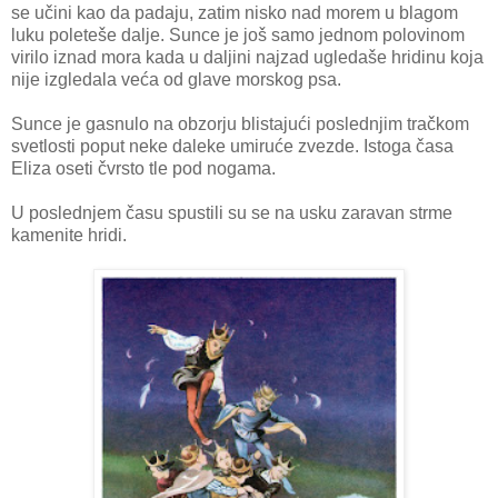
se učini kao da padaju, zatim nisko nad morem u blagom
luku poleteše dalje. Sunce je još samo jednom polovinom
virilo iznad mora kada u daljini najzad ugledaše hridinu koja
nije izgledala veća od glave morskog psa.
Sunce je gasnulo na obzorju blistajući poslednjim tračkom
svetlosti poput neke daleke umiruće zvezde. Istoga časa
Eliza oseti čvrsto tle pod nogama.
U poslednjem času spustili su se na usku zaravan strme
kamenite hridi.