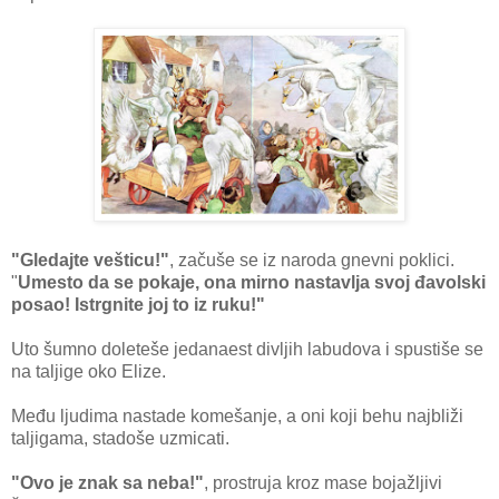
"Gledajte vešticu!"
, začuše se iz naroda gnevni poklici.
"
Umesto da se pokaje, ona mirno nastavlja svoj đavolski
posao! Istrgnite joj to iz ruku!"
Uto šumno doleteše jedanaest divljih labudova i spustiše se
na taljige oko Elize.
Među ljudima nastade komešanje, a oni koji behu najbliži
taljigama, stadoše uzmicati.
"Ovo je znak sa neba!"
, prostruja kroz mase bojažljivi