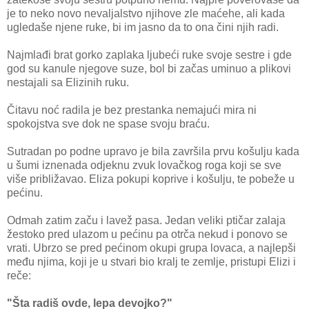
je to neko novo nevaljalstvo njihove zle maćehe, ali kada
ugledaše njene ruke, bi im jasno da to ona čini njih radi.
Najmlađi brat gorko zaplaka ljubeći ruke svoje sestre i gde
god su kanule njegove suze, bol bi začas uminuo a plikovi
nestajali sa Elizinih ruku.
Čitavu noć radila je bez prestanka nemajući mira ni
spokojstva sve dok ne spase svoju braću.
Sutradan po podne upravo je bila završila prvu košulju kada
u šumi iznenada odjeknu zvuk lovačkog roga koji se sve
više približavao. Eliza pokupi koprive i košulju, te pobeže u
pećinu.
Odmah zatim začu i lavež pasa. Jedan veliki ptičar zalaja
žestoko pred ulazom u pećinu pa otrča nekud i ponovo se
vrati. Ubrzo se pred pećinom okupi grupa lovaca, a najlepši
među njima, koji je u stvari bio kralj te zemlje, pristupi Elizi i
reče:
"Šta radiš ovde, lepa devojko?"