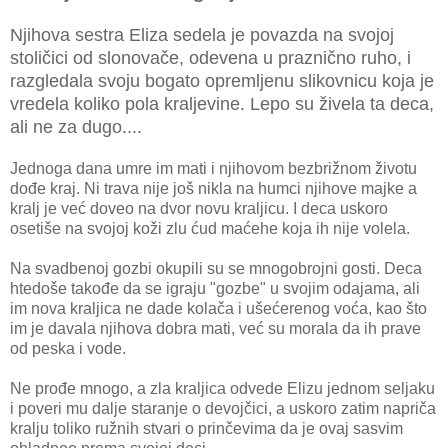
Njihova sestra Eliza sedela je povazda na svojoj
stoličici od slonovače, odevena u praznično ruho, i
razgledala svoju bogato opremljenu slikovnicu koja je
vredela koliko pola kraljevine. Lepo su živela ta deca,
ali ne za dugo....
Jednoga dana umre im mati i njihovom bezbrižnom životu
dođe kraj. Ni trava nije još nikla na humci njihove majke a
kralj je već doveo na dvor novu kraljicu. I deca uskoro
osetiše na svojoj koži zlu ćud maćehe koja ih nije volela.
Na svadbenoj gozbi okupili su se mnogobrojni gosti. Deca
htedoše takođe da se igraju "gozbe" u svojim odajama, ali
im nova kraljica ne dade kolača i ušećerenog voća, kao što
im je davala njihova dobra mati, već su morala da ih prave
od peska i vode.
Ne prođe mnogo, a zla kraljica odvede Elizu jednom seljaku
i poveri mu dalje staranje o devojčici, a uskoro zatim napriča
kralju toliko ružnih stvari o prinčevima da je ovaj sasvim