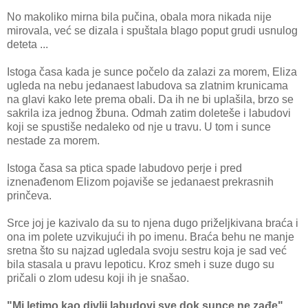
No makoliko mirna bila pučina, obala mora nikada nije
mirovala, već se dizala i spuštala blago poput grudi usnulog
deteta ...
Istoga časa kada je sunce počelo da zalazi za morem, Eliza
ugleda na nebu jedanaest labudova sa zlatnim krunicama
na glavi kako lete prema obali. Da ih ne bi uplašila, brzo se
sakrila iza jednog žbuna. Odmah zatim doleteše i labudovi
koji se spustiše nedaleko od nje u travu. U tom i sunce
nestade za morem.
Istoga časa sa ptica spade labudovo perje i pred
iznenađenom Elizom pojaviše se jedanaest prekrasnih
prinčeva.
Srce joj je kazivalo da su to njena dugo priželjkivana braća i
ona im polete uzvikujući ih po imenu. Braća behu ne manje
sretna što su najzad ugledala svoju sestru koja je sad već
bila stasala u pravu lepoticu. Kroz smeh i suze dugo su
pričali o zlom udesu koji ih je snašao.
"Mi letimo kao divlji labudovi sve dok sunce ne zađe"
,