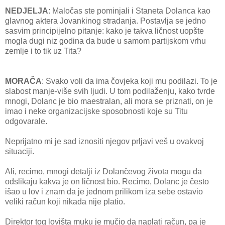
NEDJELJA
: Maločas ste pominjali i Staneta Dolanca kao
glavnog aktera Jovankinog stradanja. Postavlja se jedno
sasvim principijelno pitanje: kako je takva ličnost uopšte
mogla dugi niz godina da bude u samom partijskom vrhu
zemlje i to tik uz Tita?
MORAČA
: Svako voli da ima čovjeka koji mu podilazi. To je
slabost manje-više svih ljudi. U tom podilaženju, kako tvrde
mnogi, Dolanc je bio maestralan, ali mora se priznati, on je
imao i neke organizacijske sposobnosti koje su Titu
odgovarale.
Neprijatno mi je sad iznositi njegov prljavi veš u ovakvoj
situaciji.
Ali, recimo, mnogi detalji iz Dolančevog života mogu da
odslikaju kakva je on ličnost bio. Recimo, Dolanc je često
išao u lov i znam da je jednom prilikom iza sebe ostavio
veliki račun koji nikada nije platio.
Direktor tog lovišta muku je mučio da naplati račun, pa je