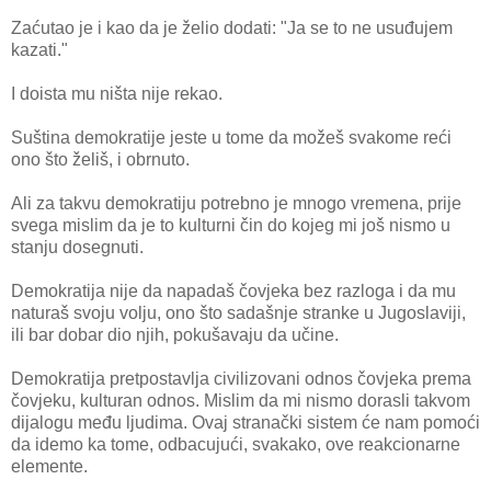
Zaćutao je i kao da je želio dodati: "Ja se to ne usuđujem
kazati."
I doista mu ništa nije rekao.
Suština demokratije jeste u tome da možeš svakome reći
ono što želiš, i obrnuto.
Ali za takvu demokratiju potrebno je mnogo vremena, prije
svega mislim da je to kulturni čin do kojeg mi još nismo u
stanju dosegnuti.
Demokratija nije da napadaš čovjeka bez razloga i da mu
naturaš svoju volju, ono što sadašnje stranke u Jugoslaviji,
ili bar dobar dio njih, pokušavaju da učine.
Demokratija pretpostavlja civilizovani odnos čovjeka prema
čovjeku, kulturan odnos. Mislim da mi nismo dorasli takvom
dijalogu među ljudima. Ovaj stranački sistem će nam pomoći
da idemo ka tome, odbacujući, svakako, ove reakcionarne
elemente.