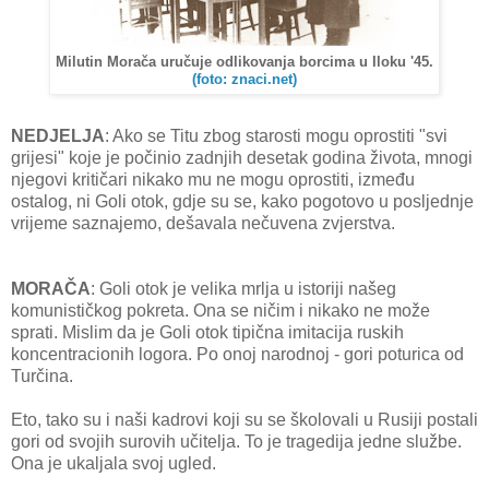
Milutin Morača uručuje odlikovanja borcima u Iloku '45.
(foto: znaci.net)
NEDJELJA
: Ako se Titu zbog starosti mogu oprostiti "svi
grijesi" koje je počinio zadnjih desetak godina života, mnogi
njegovi kritičari nikako mu ne mogu oprostiti, između
ostalog, ni Goli otok, gdje su se, kako pogotovo u posljednje
vrijeme saznajemo, dešavala nečuvena zvjerstva.
MORAČA
: Goli otok je velika mrlja u istoriji našeg
komunističkog pokreta. Ona se ničim i nikako ne može
sprati. Mislim da je Goli otok tipična imitacija ruskih
koncentracionih logora. Po onoj narodnoj - gori poturica od
Turčina.
Eto, tako su i naši kadrovi koji su se školovali u Rusiji postali
gori od svojih surovih učitelja. To je tragedija jedne službe.
Ona je ukaljala svoj ugled.