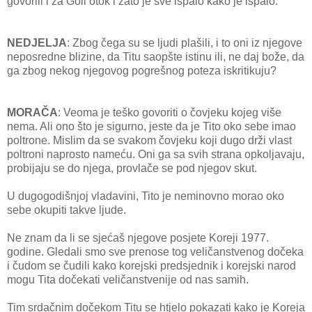
govorili i za Goli otok i zato je sve ispalo kako je ispalo.
NEDJELJA
: Zbog čega su se ljudi plašili, i to oni iz njegove
neposredne blizine, da Titu saopšte istinu ili, ne daj bože, da
ga zbog nekog njegovog pogrešnog poteza iskritikuju?
MORAČA
: Veoma je teško govoriti o čovjeku kojeg više
nema. Ali ono što je sigurno, jeste da je Tito oko sebe imao
poltrone. Mislim da se svakom čovjeku koji dugo drži vlast
poltroni naprosto nameću. Oni ga sa svih strana opkoljavaju,
probijaju se do njega, provlače se pod njegov skut.
U dugogodišnjoj vladavini, Tito je neminovno morao oko
sebe okupiti takve ljude.
Ne znam da li se sjećaš njegove posjete Koreji 1977.
godine. Gledali smo sve prenose tog veličanstvenog dočeka
i čudom se čudili kako korejski predsjednik i korejski narod
mogu Tita dočekati veličanstvenije od nas samih.
Tim srdačnim dočekom Titu se htjelo pokazati kako je Koreja