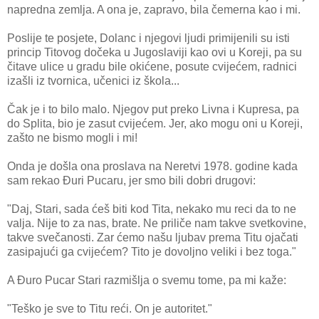
napredna zemlja. A ona je, zapravo, bila čemerna kao i mi.
Poslije te posjete, Dolanc i njegovi ljudi primijenili su isti
princip Titovog dočeka u Jugoslaviji kao ovi u Koreji, pa su
čitave ulice u gradu bile okićene, posute cvijećem, radnici
izašli iz tvornica, učenici iz škola...
Čak je i to bilo malo. Njegov put preko Livna i Kupresa, pa
do Splita, bio je zasut cvijećem. Jer, ako mogu oni u Koreji,
zašto ne bismo mogli i mi!
Onda je došla ona proslava na Neretvi 1978. godine kada
sam rekao Đuri Pucaru, jer smo bili dobri drugovi:
"Daj, Stari, sada ćeš biti kod Tita, nekako mu reci da to ne
valja. Nije to za nas, brate. Ne priliče nam takve svetkovine,
takve svečanosti. Zar ćemo našu ljubav prema Titu ojačati
zasipajući ga cvijećem? Tito je dovoljno veliki i bez toga."
A Đuro Pucar Stari razmišlja o svemu tome, pa mi kaže:
"Teško je sve to Titu reći. On je autoritet."