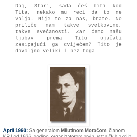
Daj, Stari, sada ćeš biti kod
Tita, nekako mu reci da to ne
valja. Nije to za nas, brate. Ne
priliče nam takve svetkovine,
takve svečanosti. Zar ćemo našu
ljubav prema Titu ojačati
zasipajući ga cvijećem? Tito je
dovoljno veliki i bez toga
April 1990:
Sa generalom
Milutinom Moračom
, članom
KPJ od 1936. godine, organizatorom prvih ustaničkih akcija