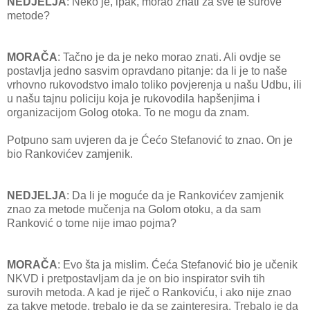
NEDJELJA
: Neko je, ipak, morao znati za sve te surove
metode?
MORAČA
: Tačno je da je neko morao znati. Ali ovdje se
postavlja jedno sasvim opravdano pitanje: da li je to naše
vrhovno rukovodstvo imalo toliko povjerenja u našu Udbu, ili
u našu tajnu policiju koja je rukovodila hapšenjima i
organizacijom Golog otoka. To ne mogu da znam.
Potpuno sam uvjeren da je Ćećo Stefanović to znao. On je
bio Rankovićev zamjenik.
NEDJELJA
: Da li je moguće da je Rankovićev zamjenik
znao za metode mučenja na Golom otoku, a da sam
Ranković o tome nije imao pojma?
MORAČA
: Evo šta ja mislim. Ćeća Stefanović bio je učenik
NKVD i pretpostavljam da je on bio inspirator svih tih
surovih metoda. A kad je riječ o Rankoviću, i ako nije znao
za takve metode, trebalo je da se zainteresira. Trebalo je da