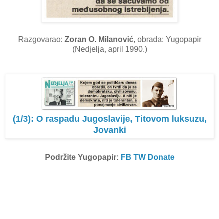
Razgovarao:
Zoran O. Milanović
, obrada: Yugopapir
(Nedjelja, april 1990.)
(1/3): O raspadu Jugoslavije, Titovom luksuzu,
Jovanki
Podržite Yugopapir:
FB
TW
Donate