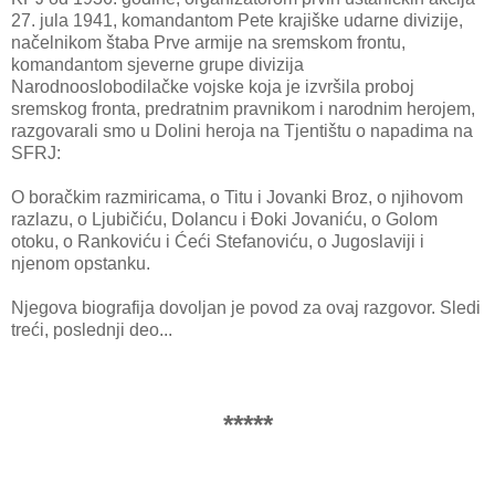
27. jula 1941, komandantom Pete krajiške udarne divizije,
načelnikom štaba Prve armije na sremskom frontu,
komandantom sjeverne grupe divizija
Narodnooslobodilačke vojske koja je izvršila proboj
sremskog fronta, predratnim pravnikom i narodnim herojem,
razgovarali smo u Dolini heroja na Tjentištu o napadima na
SFRJ:
O boračkim razmiricama, o Titu i Jovanki Broz, o njihovom
razlazu, o Ljubičiću, Dolancu i Đoki Jovaniću, o Golom
otoku, o Rankoviću i Ćeći Stefanoviću, o Jugoslaviji i
njenom opstanku.
Njegova biografija dovoljan je povod za ovaj razgovor. Sledi
treći, poslednji deo...
*****