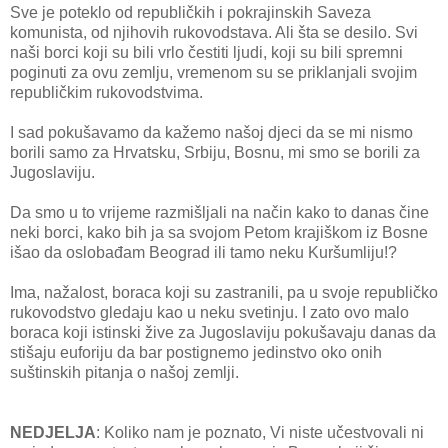
Sve je poteklo od republičkih i pokrajinskih Saveza
komunista, od njihovih rukovodstava. Ali šta se desilo. Svi
naši borci koji su bili vrlo čestiti ljudi, koji su bili spremni
poginuti za ovu zemlju, vremenom su se priklanjali svojim
republičkim rukovodstvima.
I sad pokušavamo da kažemo našoj djeci da se mi nismo
borili samo za Hrvatsku, Srbiju, Bosnu, mi smo se borili za
Jugoslaviju.
Da smo u to vrijeme razmišljali na način kako to danas čine
neki borci, kako bih ja sa svojom Petom krajiškom iz Bosne
išao da oslobađam Beograd ili tamo neku Kuršumliju!?
Ima, nažalost, boraca koji su zastranili, pa u svoje republičko
rukovodstvo gledaju kao u neku svetinju. I zato ovo malo
boraca koji istinski žive za Jugoslaviju pokušavaju danas da
stišaju euforiju da bar postignemo jedinstvo oko onih
suštinskih pitanja o našoj zemlji.
NEDJELJA
: Koliko nam je poznato, Vi niste učestvovali ni