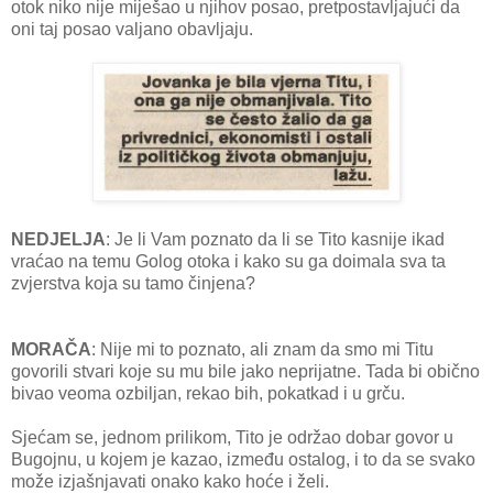
otok niko nije miješao u njihov posao, pretpostavljajući da
oni taj posao valjano obavljaju.
NEDJELJA
: Je li Vam poznato da li se Tito kasnije ikad
vraćao na temu Golog otoka i kako su ga doimala sva ta
zvjerstva koja su tamo činjena?
MORAČA
: Nije mi to poznato, ali znam da smo mi Titu
govorili stvari koje su mu bile jako neprijatne. Tada bi obično
bivao veoma ozbiljan, rekao bih, pokatkad i u grču.
Sjećam se, jednom prilikom, Tito je održao dobar govor u
Bugojnu, u kojem je kazao, između ostalog, i to da se svako
može izjašnjavati onako kako hoće i želi.