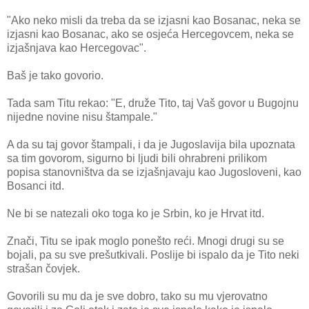
"Ako neko misli da treba da se izjasni kao Bosanac, neka se
izjasni kao Bosanac, ako se osjeća Hercegovcem, neka se
izjašnjava kao Hercegovac".
Baš je tako govorio.
Tada sam Titu rekao: "E, druže Tito, taj Vaš govor u Bugojnu
nijedne novine nisu štampale."
A da su taj govor štampali, i da je Jugoslavija bila upoznata
sa tim govorom, sigurno bi ljudi bili ohrabreni prilikom
popisa stanovništva da se izjašnjavaju kao Jugosloveni, kao
Bosanci itd.
Ne bi se natezali oko toga ko je Srbin, ko je Hrvat itd.
Znači, Titu se ipak moglo ponešto reći. Mnogi drugi su se
bojali, pa su sve prešutkivali. Poslije bi ispalo da je Tito neki
strašan čovjek.
Govorili su mu da je sve dobro, tako su mu vjerovatno