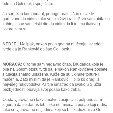
ode na Goli otok i spriječi to.
Ja sam kao komandant, pobogu brate, išao u sve te
garnizone da vidim kako vojska živi i radi. Prvo sam obilazio
kuhinju, sav sanitetski dio da vidim da li tu ima ikakvog
izvora zaraze.
NEDJELJA
: Ipak, nakon prvih godina mučenja, svjedoci
tvrde da je Ranković obišao Goli otok.
MORAČA:
O tome sam nedavno čitao. Drugarica koja je
bila na Golom otoku tvrdi da je nakon Rankovićeve posjete
situacija znatno ublažena. Kaže da su ukinute torture i
mučenja. Zato mislim da je Ranković ili bilo ko drugi iz
najvišeg rukovodstva Partije smatrao da svako u Službi
bezbjednosti obavlja svoj posao kako treba.
Otuda vjerovatno i takve malverzacije. Jer, potpuno sam
siguran da se danas tebi niko ne miješa u posao koji radiš,
tako se vjerovatno ni ljudima koji su bili zaduženi za Goli