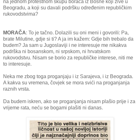
na jednom protestnom skupu boraca iz Bosne koji žive u
Beogradu, a koji su davali podršku određenim republičkim
rukovodstvima?
MORAČA
: To je tačno. Dolazili su oni meni i govorili: Pa,
brate Milutine, gdje si ti? A ja im kažem: Gdje bih trebalo da
budem? Ja sam u Jugoslaviji i ne interesuje me nikakva
podrška ni bosanskom, ni srpskom, ni hrvatskom
rukovodstvu. Nisam se borio za republičke interese, niti me
to interesuje.
Neka me zbog toga proganjaju i iz Sarajeva, i iz Beograda.
A kakva su vremena, čovjek se mora svići na proganjanja
raznih vrsta.
Da budem iskren, ako se proganjanja nisam plašio prije i za
vrijeme rata, neću se bogami plašiti ni danas.