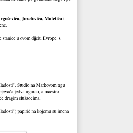
rgoševića, Jozefovića, Matetića
i
ene.
 stanice u ovom dijelu Evrope, s
ladosti". Studio na Markovom trgu
6 pjevača jedva ugurao, a maestro
će dragim slušaocima.
ladosti") papirić na kojemu su imena