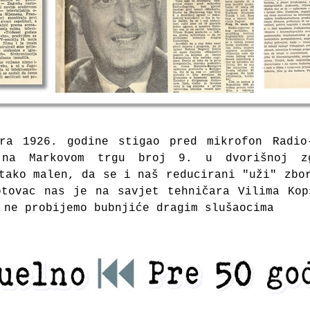
ra 1926. godine stigao pred mikrofon Radio
 na Markovom trgu broj 9. u dvorišnoj z
tako malen, da se i naš reducirani "uži" zbo
otovac nas je na savjet tehničara Vilima Kop
 ne probijemo bubnjiće dragim slušaocima