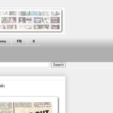
eonu
FB
X
66)