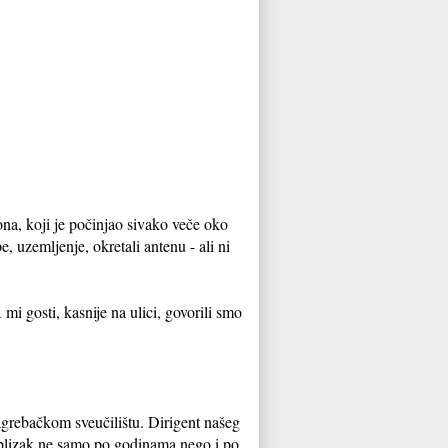
ona, koji je počinjao sivako veče oko
e, uzemljenje, okretali antenu - ali ni
mi gosti, kasnije na ulici, govorili smo
agrebačkom sveučilištu. Dirigent našeg
 blizak ne samo po godinama nego i po