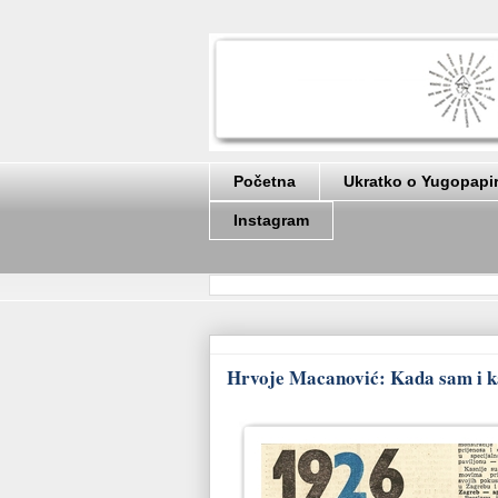
Početna
Ukratko o Yugopapi
Instagram
Hrvoje Macanović: Kada sam i ka