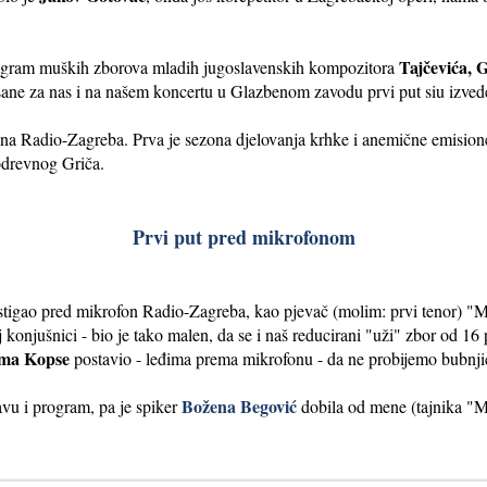
Tajčevića, G
program muških zborova mladih jugoslavenskih kompozitora
sane za nas i na našem koncertu u Glazbenom zavodu prvi put siu izved
ona Radio-Zagreba. Prva je sezona djelovanja krhke i anemične emisione
odrevnog Griča.
Prvi put pred mikrofonom
tigao pred mikrofon Radio-Zagreba, kao pjevač (molim: prvi tenor) "M
j konjušnici - bio je tako malen, da se i naš reducirani "uži" zbor od 1
ima Kopse
postavio - leđima prema mikrofonu - da ne probijemo bubnji
Božena Begović
avu i program, pa je spiker
dobila od mene (tajnika "M