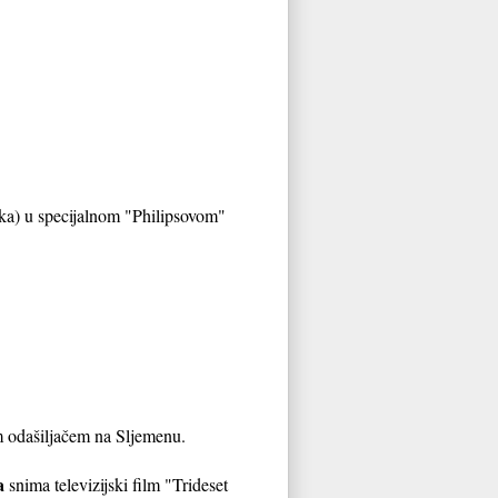
lika) u specijalnom "Philipsovom"
im odašiljačem na Sljemenu.
la
snima televizijski film "Trideset