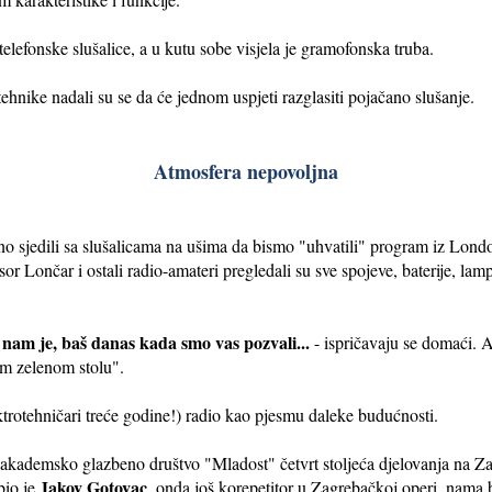
elefonske slušalice, a u kutu sobe visjela je gramofonska truba.
ehnike nadali su se da će jednom uspjeti razglasiti pojačano slušanje.
Atmosfera nepovoljna
ično sjedili sa slušalicama na ušima da bismo "uhvatili" program iz Lond
esor Lončar i ostali radio-amateri pregledali su sve spojeve, baterije, lamp
 nam je, baš danas kada smo vas pozvali...
- ispričavaju se domaći. A 
om zelenom stolu".
ktrotehničari treće godine!) radio kao pjesmu daleke budućnosti.
 akademsko glazbeno društvo "Mladost" četvrt stoljeća djelovanja na Z
Jakov Gotovac
bio je
, onda još korepetitor u Zagrebačkoj operi, nama