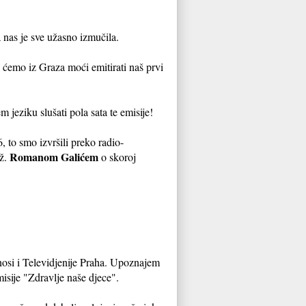
 nas je sve užasno izmučila.
a ćemo iz Graza moći emitirati naš prvi
 jeziku slušati pola sata te emisije!
, to smo izvršili preko radio-
Romanom Galićem
nž.
o skoroj
osi i Televidjenije Praha. Upoznajem
isije "Zdravlje naše djece".