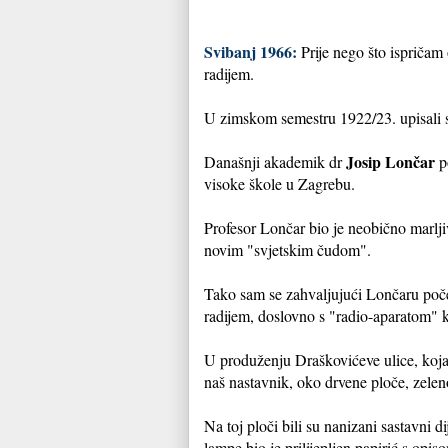
Svibanj 1966:
Prije nego što ispričam 
radijem.
U zimskom semestru 1922/23. upisali s
Josip Lončar
Današnji akademik dr
po
visoke škole u Zagrebu.
Profesor Lončar bio je neobično marljiv
novim "svjetskim čudom".
Tako sam se zahvaljujući Lončaru poče
radijem, doslovno s "radio-aparatom" k
U produženju Draškovićeve ulice, koja s
naš nastavnik, oko drvene ploče, zeleno
Na toj ploči bili su nanizani sastavni d
lampe bio je prilijepljen papirić s opiso