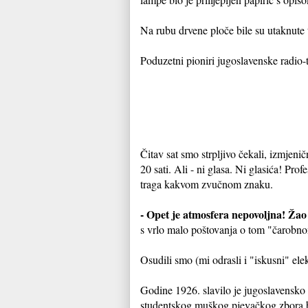
Na rubu drvene ploče bile su utaknute t
Poduzetni pioniri jugoslavenske radio-t
Čitav sat smo strpljivo čekali, izmjen
20 sati. Ali - ni glasa. Ni glasića! Prof
traga kakvom zvučnom znaku.
- Opet je atmosfera nepovoljna! Žao
s vrlo malo poštovanja o tom "čarobn
Osudili smo (mi odrasli i "iskusni" ele
Godine 1926. slavilo je jugoslavensko
studentskog muškog pjevačkog zbora 