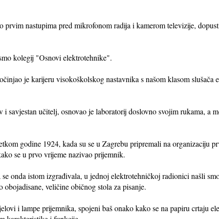
o prvim nastupima pred mikrofonom radija i kamerom televizije, dopustit
mo kolegij "Osnovi elektrotehnike".
činjao je karijeru visokoškolskog nastavnika s našom klasom slušača e
 i savjestan učitelj, osnovao je laboratorij doslovno svojim rukama, a 
tkom godine 1924, kada su se u Zagrebu pripremali na organizaciju pr
ako se u prvo vrijeme nazivao prijemnik.
e onda istom izgrađivala, u jednoj elektrotehničkoj radionici našli smo 
 obojadisane, veličine običnog stola za pisanje.
ijelovi i lampe prijemnika, spojeni baš onako kako se na papiru crtaju el
m karakteristike i funkcije.