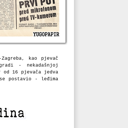
-Zagreba, kao pjevač
gradi - nekadašnjoj
r od 16 pjevača jedva
se postavio - leđima