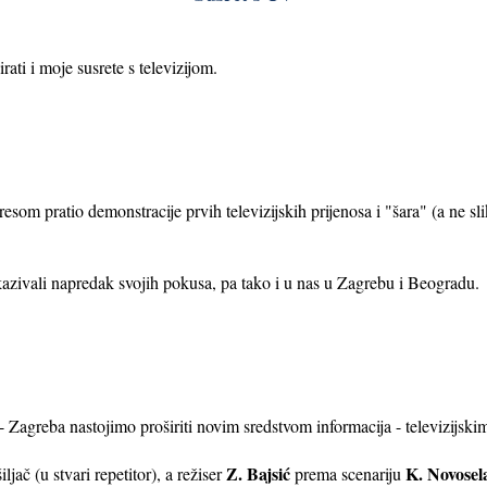
ati i moje susrete s televizijom.
resom pratio demonstracije prvih televizijskih prijenosa i "šara" (a ne s
kazivali napredak svojih pokusa, pa tako i u nas u Zagrebu i Beogradu.
 - Zagreba nastojimo proširiti novim sredstvom informacija - televizijsk
Z. Bajsić
K. Novose
jač (u stvari repetitor), a režiser
prema scenariju