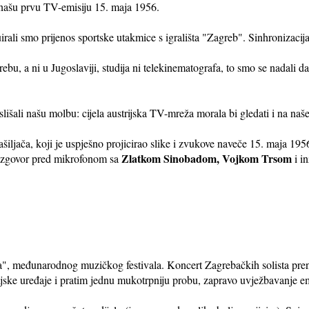
našu prvu TV-emisiju 15. maja 1956.
rali smo prijenos sportske utakmice s igrališta "Zagreb". Sinhronizacija
bu, a ni u Jugoslaviji, studija ni telekinematografa, to smo se nadali d
išali našu molbu: cijela austrijska TV-mreža morala bi gledati i na našem
ljača, koji je uspješno projicirao slike i zvukove naveče 15. maja 1956
Zlatkom Sinobadom, Vojkom Trsom
razgovor pred mikrofonom sa
i i
a", međunarodnog muzičkog festivala. Koncert Zagrebačkih solista pren
jske uređaje i pratim jednu mukotrpniju probu, zapravo uvježbavanje em