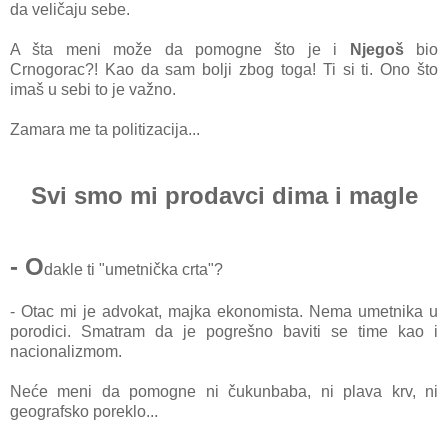
da veličaju sebe.
A šta meni može da pomogne što je i
Njegoš
bio
Crnogorac?! Kao da sam bolji zbog toga! Ti si ti. Ono što
imaš u sebi to je važno.
Zamara me ta politizacija...
Svi smo mi prodavci dima i magle
- O
dakle ti "umetnička crta"?
- Otac mi je advokat, majka ekonomista. Nema umetnika u
porodici. Smatram da je pogrešno baviti se time kao i
nacionalizmom.
Neće meni da pomogne ni čukunbaba, ni plava krv, ni
geografsko poreklo...