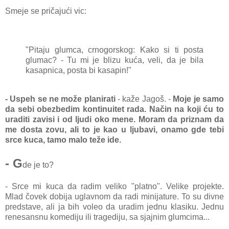
Smeje se pričajući vic:
"Pitaju glumca, crnogorskog: Kako si ti posta
glumac? - Tu mi je blizu kuća, veli, da je bila
kasapnica, posta bi kasapin!"
- Uspeh se ne može planirati
- kaže Jagoš. -
Moje je samo
da sebi obezbedim kontinuitet rada. Način na koji ću to
uraditi zavisi i od ljudi oko mene. Moram da priznam da
me dosta zovu, ali to je kao u ljubavi, onamo gde tebi
srce kuca, tamo malo teže ide.
- G
de je to?
- Srce mi kuca da radim veliko "platno". Velike projekte.
Mlad čovek dobija uglavnom da radi minijature. To su divne
predstave, ali ja bih voleo da uradim jednu klasiku. Jednu
renesansnu komediju ili tragediju, sa sjajnim glumcima...