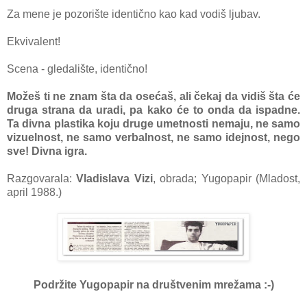
Za mene je pozorište identično kao kad vodiš ljubav.
Ekvivalent!
Scena - gledalište, identično!
Možeš ti ne znam šta da osećaš, ali čekaj da vidiš šta će
druga strana da uradi, pa kako će to onda da ispadne.
Ta divna plastika koju druge umetnosti nemaju, ne samo
vizuelnost, ne samo verbalnost, ne samo idejnost, nego
sve! Divna igra.
Razgovarala:
Vladislava Vizi
, obrada; Yugopapir (Mladost,
april 1988.)
Podržite Yugopapir
na društvenim mrežama :-)