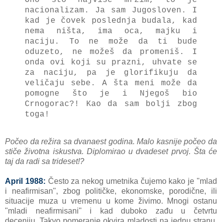
nacionalizam. Ja sam Jugosloven. I
kad je čovek poslednja budala, kad
nema ništa, ima oca, majku i
naciju. To ne može da ti bude
oduzeto, ne možeš da promeniš. I
onda ovi koji su prazni, uhvate se
za naciju, pa je glorifikuju da
veličaju sebe. A šta meni može da
pomogne što je i Njegoš bio
Crnogorac?! Kao da sam bolji zbog
toga!
Počeo da režira sa dvanaest godina. Malo kasnije počeo da
stiče životna iskustva. Diplomirao u dvadeset prvoj. Šta će
taj da radi sa trideset!?
April 1988:
Često za nekog umetnika čujemo kako je "mlad
i neafirmisan", zbog političke, ekonomske, porodične, ili
situacije muza u vremenu u kome živimo.
Mnogi ostanu
"mladi neafirmisani" i kad duboko zađu u čet
vrtu
deceniju.
Takvo pomeranje okvira mladosti na jednu stranu,