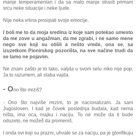
manje temperamentan i da sa malo manje strasti primam
srcu neke situacije i neke ljude.
Nije neka vrlina prosipati svoje emocije.
I boli me to da moja
sredina iz koje sam potekao umesto
da me zove u angažman, da me zgrabi, i ne samo mene
nego sve koji su otišli a nešto vrede, ona se, sa
izuzetkom Pionirskog pozorišta, na sve načine trudi da
se tamo ne pojavim.
Ne znam zašto je to tako, valjda u svom selu niko nije pop.
Ja to razumem, ali slaba vajda.
- O
no što mrziš?
- Ono što najviše mrzim, to je nacionalizam. Ja sam
Jugosloven. I kad je čovek poslednja budala, kad nema
ništa, ima oca, majku i naciju. To ne može da ti bude
oduzeto, ne možeš da promeniš.
I onda ovi koji su prazni, uhvate se za naciju, pa je glorifikuju