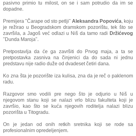
pasivno primio tu milost, on se i sam potrudio da im se
dopadne.
Premijera "Čarape od sto petlji"
Aleksandra Popovića
, koju
je režirao u Beogradskom dramskom pozorištu, tek što se
završila, a Jagoš već odlazi u Niš da tamo radi
Držićevog
"Dunda Maroja".
Pretpostavlja da će ga završiti do Prvog maja, a ta se
pretpostavka zasniva na činjenici da do sada ni jednu
predstavu nije radio duže od dvadeset četiri dana.
Ko zna šta je pozorište iza kulisa, zna da je reč o paklenom
radu.
Razgovor smo vodili pre nego što je odjurio u Niš u
njegovom stanu koji se nalazi vrlo blizu fakulteta koji je
završio, kao što se kuća njegovih roditelja nalazi blizu
pozorišta u Titogradu.
On je jedan od onih retkih sretnika koji se rode sa
profesionalnim opredeljenjem.