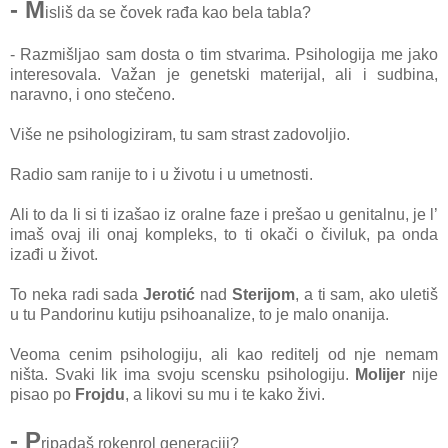
- M
isliš da se čovek rađa kao bela tabla?
- Razmišljao sam dosta o tim stvarima. Psihologija me jako
interesovala. Važan je genetski materijal, ali i sudbina,
naravno, i ono stečeno.
Više ne psihologiziram, tu sam strast zadovoljio.
Radio sam ranije to i u životu i u umetnosti.
Ali to da li si ti izašao iz oralne faze i prešao u genitalnu, je l’
imaš ovaj ili onaj kompleks, to ti okači o čiviluk, pa onda
izađi u život.
To neka radi sada
Jerotić
nad
Sterijom
, a ti sam, ako uletiš
u tu Pandorinu kutiju psihoanalize, to je malo onanija.
Veoma cenim psihologiju, ali kao reditelj od nje nemam
ništa. Svaki lik ima svoju scensku psihologiju.
Molijer
nije
pisao po
Frojdu
, a likovi su mu i te kako živi.
- P
ripadaš rokenrol generaciji?