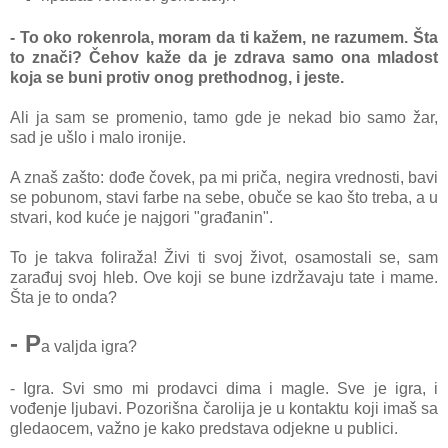
- To oko rokenrola, moram da ti kažem, ne razumem. Šta
to znači? Čehov kaže da je zdrava samo ona mladost
koja se buni protiv onog prethodnog, i jeste.
Ali ja sam se promenio, tamo gde je nekad bio samo žar,
sad je ušlo i malo ironije.
A znaš zašto: dođe čovek, pa mi priča, negira vrednosti, bavi
se pobunom, stavi farbe na sebe, obuče se kao što treba, a u
stvari, kod kuće je najgori "građanin".
To je takva foliraža! Živi ti svoj život, osamostali se, sam
zarađuj svoj hleb. Ove koji se bune izdržavaju tate i mame.
Šta je to onda?
- P
a valjda igra?
- Igra. Svi smo mi prodavci dima i magle. Sve je igra, i
vođenje ljubavi. Pozorišna čarolija je u kontaktu koji imaš sa
gledaocem, važno je kako predstava odjekne u publici.