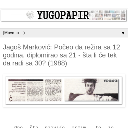
▼
Jagoš Marković: Počeo da režira sa 12
godina, diplomirao sa 21 - šta li će tek
da radi sa 30? (1988)
Ono što najviše mrzim, to je