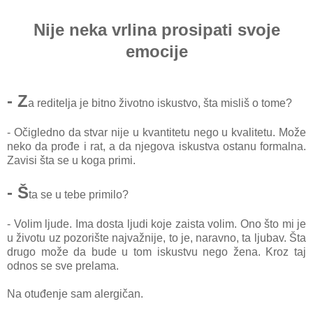
Nije neka vrlina prosipati svoje
emocije
- Z
a reditelja je bitno životno iskustvo, šta misliš o tome?
- Očigledno da stvar nije u kvantitetu nego u kvalitetu. Može
neko da prođe i rat, a da njegova iskustva ostanu formalna.
Zavisi šta se u koga primi.
- Š
ta se u tebe primilo?
- Volim ljude. Ima dosta ljudi koje zaista volim. Ono što mi je
u životu uz pozorište najvažnije, to je, naravno, ta ljubav. Šta
drugo može da bude u tom iskustvu nego žena. Kroz taj
odnos se sve prelama.
Na otuđenje sam alergičan.