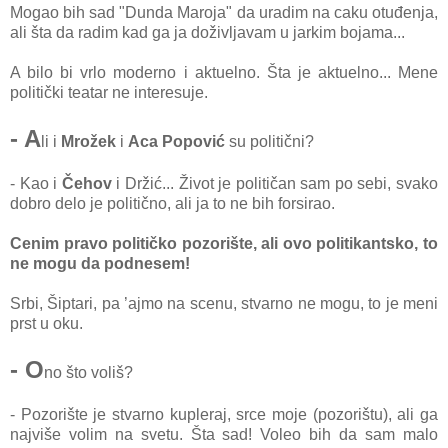
Mogao bih sad "Dunda Maroja" da uradim na caku otuđenja,
ali šta da radim kad ga ja doživljavam u jarkim bojama...
A bilo bi vrlo moderno i aktuelno. Šta je aktuelno... Mene
politički teatar ne interesuje.
- A
li i
Mrožek
i
Aca Popović
su politični?
- Kao i
Čehov
i Držić... Život je političan sam po sebi, svako
dobro delo je politično, ali ja to ne bih forsirao.
Cenim pravo političko pozorište, ali ovo politikantsko, to
ne mogu da podnesem!
Srbi, Šiptari, pa ’ajmo na scenu, stvarno ne mogu, to je meni
prst u oku.
- O
no što voliš?
- Pozorište je stvarno kupleraj, srce moje (pozorištu), ali ga
najviše volim na svetu. Šta sad! Voleo bih da sam malo