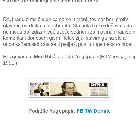
• Vi ste urednik koji piše a ne briše tuđe?
Da, i raduje me činjenica da se u meni novinar bori protiv
glavnog urednika a ne obrnuto. Sto puta mi se dešavalo da
ne mogu da izdržim već uveče sednem za mašinu i napišem
komentar i donesem ga na Televiziju, stavim ga na sto a
onda kažem sebi: šta se ti petljaš, pusti druge neka to rade.
Razgovarala:
Meri Bilić
, obrada: Yugopapir (RTV revija, maj
1991.)
Podržite Yugopapir:
FB
TW
Donate