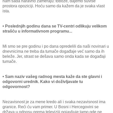
nam sada naravno zameraju: tobože, dajemo suviše
prostora opoziciji. Hoću samo da kažem da je svaka vlast
ista.
• Poslednjih godinu dana se TV-centri odlikuju velikom
strašću u informativnom programu...
Mi smo se pre godinu i po dana opredelili da naši novinari u
dnevnicima ne treba da tumače događaje već samo da ih
beleže. Jer, strast se dešava samo onda kada se događaji
tumače.
• Sam naziv vašeg radnog mesta kaže da ste glavni i
odgovorni urednik. Kako vi doživljavate tu
odgovornost?
Nezavisnost je za mene kredo ali i svaka nezavisnost ima
granice. Reći ću vam primer. U Bosni i Hercegovini se
država u odnosu prema televiziji pojavljuje tamo gde ne