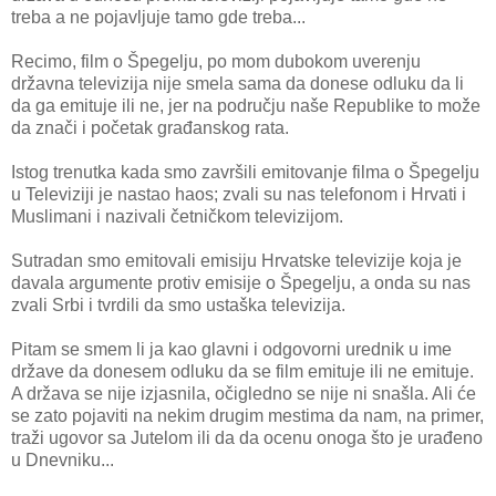
treba a ne pojavljuje tamo gde treba...
Recimo, film o Špegelju, po mom dubokom uverenju
državna televizija nije smela sama da donese odluku da li
da ga emituje ili ne, jer na području naše Republike to može
da znači i početak građanskog rata.
Istog trenutka kada smo završili emitovanje filma o Špegelju
u Televiziji je nastao haos; zvali su nas telefonom i Hrvati i
Muslimani i nazivali četničkom televizijom.
Sutradan smo emitovali emisiju Hrvatske televizije koja je
davala argumente protiv emisije o Špegelju, a onda su nas
zvali Srbi i tvrdili da smo ustaška televizija.
Pitam se smem li ja kao glavni i odgovorni urednik u ime
države da donesem odluku da se film emituje ili ne emituje.
A država se nije izjasnila, očigledno se nije ni snašla. Ali će
se zato pojaviti na nekim drugim mestima da nam, na primer,
traži ugovor sa Jutelom ili da da ocenu onoga što je urađeno
u Dnevniku...