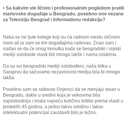
• Sa kakvim ste ličnim i profesionalnim pogledom pratili
martovske događaje u Beogradu, posebno one vezane
za Televiziju Beograd i Informativnu redakciju?
Neka se ne ljute kolege koji su na radnom mestu sličnom
mom ali ja sam se tim događajima radovao. Znao sam i
nadao se da će onog trenutka kada se beogradski i srpski
mediji oslobode vlasti biti mnogo lakše i nama ostalima.
Da su svi beogradski mediji oslobođeni, naša bitka u
Sarajevu da sačuvamo nezavisnost medija bila bi mnogo
lakša.
Posebno sam se radovao činjenici da se menjaju stvari u
Beogradu, dakle u sredini koja je vekovima bila
najslobodnija i imala najveću količinu kritike prema vlasti u
proteklih 45 godina, a jednu takvu sredinu i takav
intelektualni potencijal zaustaviti bilo je tužno.