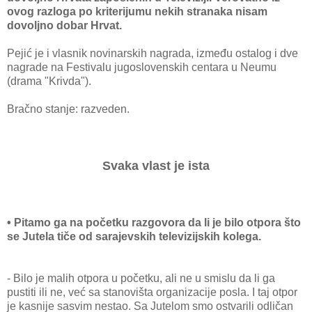
ovog razloga po kriterijumu nekih stranaka nisam
dovoljno dobar Hrvat.
Pejić je i vlasnik novinarskih nagrada, između ostalog i dve
nagrade na Festivalu jugoslovenskih centara u Neumu
(drama "Krivda").
Bračno stanje: razveden.
Svaka vlast je ista
• Pitamo ga na početku razgovora da li je bilo otpora što
se Jutela tiče od sarajevskih televizijskih kolega.
- Bilo je malih otpora u početku, ali ne u smislu da li ga
pustiti ili ne, već sa stanovišta organizacije posla. I taj otpor
je kasnije sasvim nestao. Sa Jutelom smo ostvarili odličan