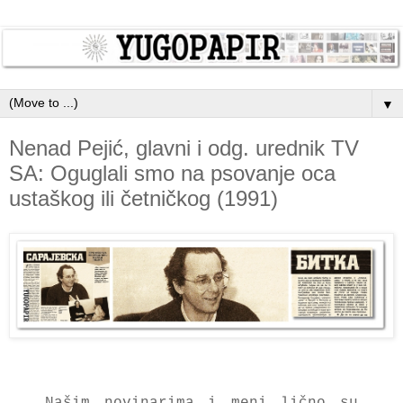
▼
Nenad Pejić, glavni i odg. urednik TV
SA: Oguglali smo na psovanje oca
ustaškog ili četničkog (1991)
Našim novinarima i meni lično su