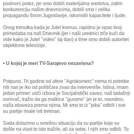
poslovni potez, jer smo dobili materijalna sredstva, zatim
konkurenciju našim dnevnicima, dobili smo i veliku
propagandu širom Jugoslavije, iskoristili kapacitete i ljude.
Onog trenutka kada je Jutel krenuo, rapidno je opao broj
primedaba na naš Dnevnik (jer i naši urednici trče kući da
vide kako je Jutel "video" taj dan) a time smo dobili autoritet
objektivne televizije.
• U kojoj je meri TV-Sarajevo nezavisna?
Potpuno. Tri godine od afere "Agrokomerc" nema ni potrebe
niti nas je iko od političara zvao da interveniše. Istina, imam
jedan primer: uoči izbora je Socijalistički savez, naš tadašnji
osnivač, tražio da ga malkice "guramo" jer je to, navodno,
naša obaveza prema njima. Mi smo to iz "pika" odbili i sve
su partije imale isti tretman.
Sada dolazimo u smešnu situaciju da su partije koje su
došle na vlast to isto tražile, ali za sebe. I njih smo odbili. To