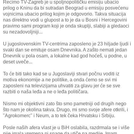
Recimo TV-Zagreb je u spoljnopolitičku emisiju ubacio
prilog o Kninu da bi sutradan Beograd u emisiju posvećenu
vojnicima ubacio prilog kojim je odgovorio. Takva situacija
nas direktno vodi u glupost a to je da u Bosni i Hercegovini
pravimo sami program koji je onda skuplji, slabiji a gledaoci
su nezadovoljniji...
U jugoslovenskim TV-centrima zaposleno je 23 hiljade ljudi i
svaki dan se emituje osam Dnevnika. A zašto nemati jedan
Dnevnik u pola osam, a lokalne kad god hoćeš, u podne, u
deset uveče...
To će biti tako kad se u Jugoslaviji stvari počnu voditi iz
motiva ekonomije a ne politike, a onda ćemo se svi mi
zaposleni na televizijama uhvatiti za glavu jer će se sve
razbiti o naša leđa a ne o leđa političara.
Nismo mi objektivni zato što smo pametniji od drugih nego
što nam je okolina takva. Drugo, mi smo svoje afere otkrili, i
"Agrokomerc" i Neum, a to tek čeka Hrvatsku i Srbiju.
Posle naših afera vlast je u BiH oslabila, razdrmala se i više
nije imala vremena ni snage da utiče na medije. Imam