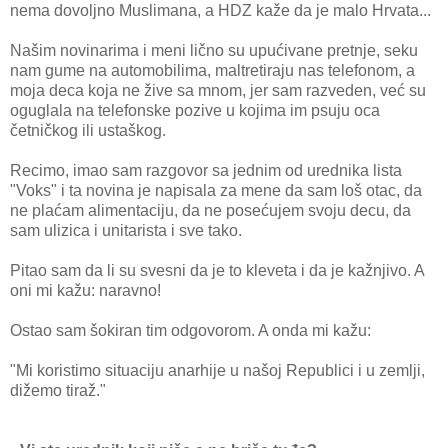
nema dovoljno Muslimana, a HDZ kaže da je malo Hrvata...
Našim novinarima i meni lično su upućivane pretnje, seku
nam gume na automobilima, maltretiraju nas telefonom, a
moja deca koja ne žive sa mnom, jer sam razveden, već su
oguglala na telefonske pozive u kojima im psuju oca
četničkog ili ustaškog.
Recimo, imao sam razgovor sa jednim od urednika lista
"Voks" i ta novina je napisala za mene da sam loš otac, da
ne plaćam alimentaciju, da ne posećujem svoju decu, da
sam ulizica i unitarista i sve tako.
Pitao sam da li su svesni da je to kleveta i da je kažnjivo. A
oni mi kažu: naravno!
Ostao sam šokiran tim odgovorom. A onda mi kažu:
"Mi koristimo situaciju anarhije u našoj Republici i u zemlji,
dižemo tiraž."