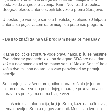
podatke da Zagreb, Slavonija, Knin, Novi Sad, Subotica i
Beograd okreću antene svojih televizora prema Sarajevu.
U poslednje vreme je samo u Hrvatskoj kupljeno 70 hiljada
antena sa pojačivačem da bi mogli da prate naš program.
• Da li to znači da na vaš program nema primedaba?
Razne političke strukture vode pravu hajku, pišu se neistine.
Evo primera: predsednik kluba delegata SDA pre neki dan
kaže u novinama da mi snimamo seriju "Aleksa Šantić" koja
košta dva miliona dolara i da zato penzioneri ne primaju
penzije.
Snimanje je završeno pre godinu dana, koštalo je jedan
milion dolara i sve do poslednjeg dinara je pokriveno a to
naravno s penzijama nema blage veze...
Ili: naš ministar informacija, koji je Srbin, kaže da naTeleviziji
nema dovoljno Srba a njegov zamenik Musliman tvrdi da