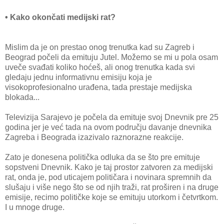
• Kako okončati medijski rat?
Mislim da je on prestao onog trenutka kad su Zagreb i
Beograd počeli da emituju Jutel. Možemo se mi u pola osam
uveče svađati koliko hoćeš, ali onog trenutka kada svi
gledaju jednu informativnu emisiju koja je
visokoprofesionalno urađena, tada prestaje medijska
blokada...
Televizija Sarajevo je počela da emituje svoj Dnevnik pre 25
godina jer je već tada na ovom području davanje dnevnika
Zagreba i Beograda izazivalo raznorazne reakcije.
Zato je donesena politička odluka da se što pre emituje
sopstveni Dnevnik. Kako je taj prostor zatvoren za medijski
rat, onda je, pod uticajem političara i novinara spremnih da
slušaju i više nego što se od njih traži, rat proširen i na druge
emisije, recimo političke koje se emituju utorkom i četvrtkom.
I u mnoge druge.