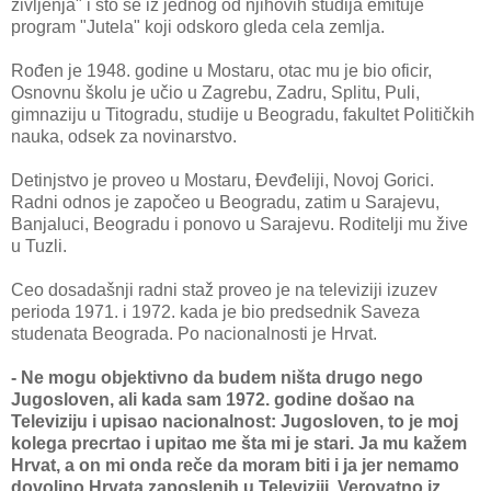
življenja" i što se iz jednog od njihovih studija emituje
program "Jutela" koji odskoro gleda cela zemlja.
Rođen je 1948. godine u Mostaru, otac mu je bio oficir,
Osnovnu školu je učio u Zagrebu, Zadru, Splitu, Puli,
gimnaziju u Titogradu, studije u Beogradu, fakultet Političkih
nauka, odsek za novinarstvo.
Detinjstvo je proveo u Mostaru, Đevđeliji, Novoj Gorici.
Radni odnos je započeo u Beogradu, zatim u Sarajevu,
Banjaluci, Beogradu i ponovo u Sarajevu. Roditelji mu žive
u Tuzli.
Ceo dosadašnji radni staž proveo je na televiziji izuzev
perioda 1971. i 1972. kada je bio predsednik Saveza
studenata Beograda. Po nacionalnosti je Hrvat.
- Ne mogu objektivno da budem ništa drugo nego
Jugosloven, ali kada sam 1972. godine došao na
Televiziju i upisao nacionalnost: Jugosloven, to je moj
kolega precrtao i upitao me šta mi je stari. Ja mu kažem
Hrvat, a on mi onda reče da moram biti i ja jer nemamo
dovoljno Hrvata zaposlenih u Televiziji. Verovatno iz