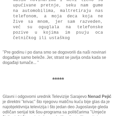
upućivane pretnje, seku nam gume
na automobilima, maltretiraju nas
telefonom, a moja deca koja ne
žive sa mnom, jer sam razveden,
već su oguglala na telefonske
pozive u kojima im psuju oca
četničkog ili ustaškog
"Pre godinu i po dana smo se dogovorili da naši novinari
događaje samo beleže. Jer, strast se javlja onda kada se
događaji tumače... "
*****
Glavni i odgovorni urednik Televizije Sarajevo
Nenad Pejić
je direktni "krivac" što njegovu matičnu kuću bije glas da je
najobjektivnija televizija i što jedan deo Jugoslavije gleda
odličan serijal tok šou-programa sa političarima "Umjeće