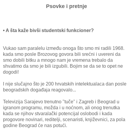
Psovke i pretnje
• A šta kaže bivši studentski funkcioner?
Vukao sam paralelu između onoga što smo mi radili 1968.
kada smo posle Brozovog govora bili srećni i uvereni da
smo dobili bitku a mnogo nam je vremena trebalo da
shvatimo da smo je bili izgubili. Bojim se da se to opet ne
dogodi!
I nije slučajno što je 200 hrvatskih intelektualaca dan posle
beogradskih događaja reagovalo...
Televizija Sarajevo trenutno "tuče" i Zagreb i Beograd u
igranom programu, možda i u noćnom, ali onog trenutka
kada se njihov stvaralački potencijal oslobodi i kada
progovore novinari, reditelji, scenaristi, književnici, za pola
godine Beograd će nas potući.