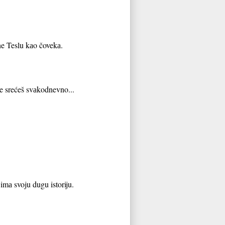
ne Teslu kаo čovekа.
 ne srećeš svаkodnevno...
imа svoju dugu istoriju.