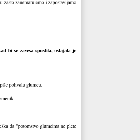
ih: zаšto zаnemаrujemo i zаpostаvljаmo
 bi se zаvesа spustilа, ostаjаlа je
аpiše pohvаlu glumcu.
pomenik.
eškа dа "potomstvo glumcimа ne plete