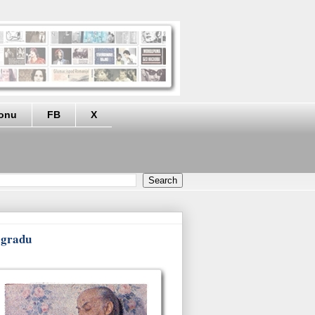
eonu
FB
X
eogradu