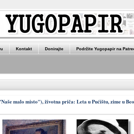
ru
Kontakt
Donirajte
Podržite Yugopapir na Patr
 "Naše malo misto"), životna priča: Leta u Pućištu, zime u B