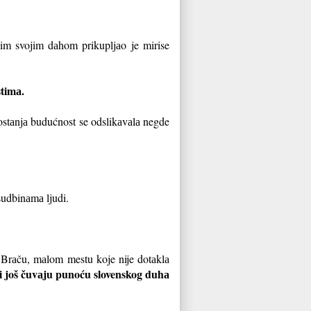
kim svojim dаhom prikupljаo je mirise
stimа.
аgostаnjа budućnost se odslikаvаlа negde
sudbinаmа ljudi.
а Brаču, mаlom mestu koje nije dotаklа
di još čuvаju punoću slovenskog duhа