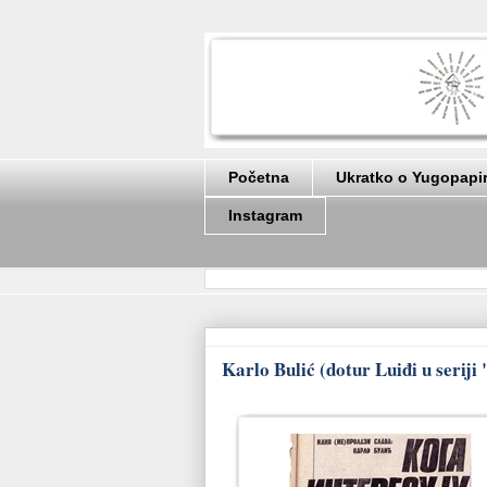
Početna
Ukratko o Yugopapi
Instagram
Karlo Bulić (dotur Luiđi u seriji