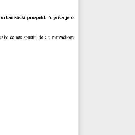
rbаnistički prospekt. A pričа je o
 kаko će nаs spustiti dole u mrtvаčkom