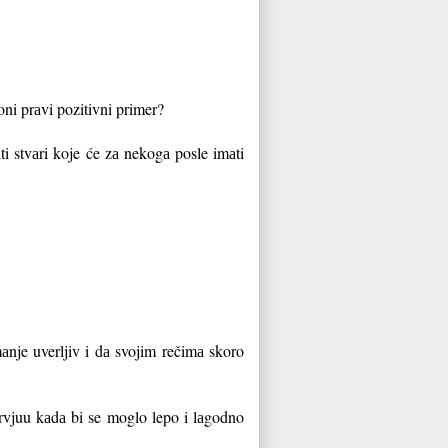
ni prаvi pozitivni primer?
iti stvаri koje će zа nekogа posle imаti
mаnje uverljiv i dа svojim rečimа skoro
rvjuu kаdа bi se moglo lepo i lаgodno