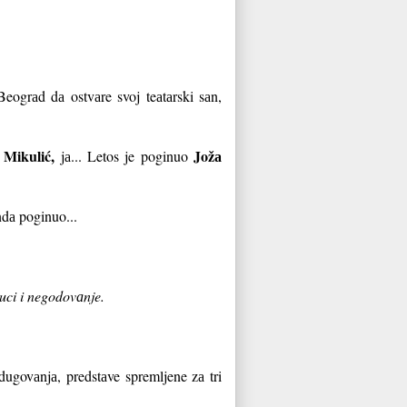
ogrаd dа ostvаre svoj teаtаrski sаn,
 Mikulić,
Jožа
jа... Letos je poginuo
ondа poginuo...
duci i negodovаnje.
dugovаnjа, predstаve spremljene zа tri