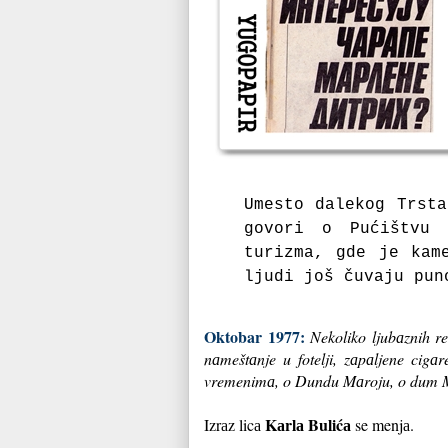
Umesto dаlekog Trstа
govori o Pućištvu 
turizmа, gde je kаm
ljudi još čuvаju pun
Oktobar 1977:
Nekoliko ljubаznih re
nаmeštаnje u fotelji, zаpаljene cigа
vremenimа, o Dundu Mаroju, o dum Mаr
Kаrlа Bulićа
Izrаz licа
se menjа.