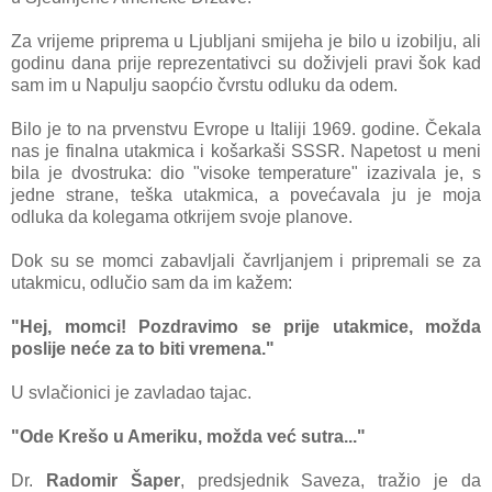
Za vrijeme priprema u Ljubljani smijeha je bilo u izobilju, ali
godinu dana prije reprezentativci su doživjeli pravi šok kad
sam im u Napulju saopćio čvrstu odluku da odem.
Bilo je to na prvenstvu Evrope u Italiji 1969. godine. Čekala
nas je finalna utakmica i košarkaši SSSR. Napetost u meni
bila je dvostruka: dio "visoke temperature" izazivala je, s
jedne strane, teška utakmica, a povećavala ju je moja
odluka da kolegama otkrijem svoje planove.
Dok su se momci zabavljali čavrljanjem i pripremali se za
utakmicu, odlučio sam da im kažem:
"Hej, momci! Pozdravimo se prije utakmice, možda
poslije neće za to biti vremena."
U svlačionici je zavladao tajac.
"Ode Krešo u Ameriku, možda već sutra..."
Dr.
Radomir Šaper
, predsjednik Saveza, tražio je da