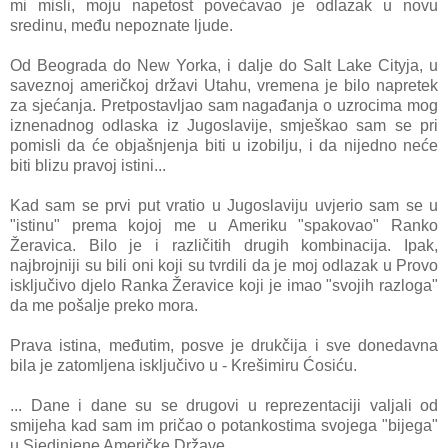
mi misli, moju napetost povećavao je odlazak u novu
sredinu, među nepoznate ljude.
Od Beograda do New Yorka, i dalje do Salt Lake Cityja, u
saveznoj američkoj državi Utahu, vremena je bilo napretek
za sjećanja. Pretpostavljao sam nagađanja o uzrocima mog
iznenadnog odlaska iz Jugoslavije, smješkao sam se pri
pomisli da će objašnjenja biti u izobilju, i da nijedno neće
biti blizu pravoj istini...
Kad sam se prvi put vratio u Jugoslaviju uvjerio sam se u
"istinu" prema kojoj me u Ameriku "spakovao" Ranko
Žeravica. Bilo je i različitih drugih kombinacija. Ipak,
najbrojniji su bili oni koji su tvrdili da je moj odlazak u Provo
isključivo djelo Ranka Žeravice koji je imao "svojih razloga"
da me pošalje preko mora.
Prava istina, međutim, posve je drukčija i sve donedavna
bila je zatomljena isključivo u - Krešimiru Ćosiću.
... Dane i dane su se drugovi u reprezentaciji valjali od
smijeha kad sam im pričao o potankostima svojega "bijega"
u Sjedinjene Američke Države.