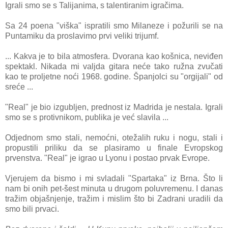
Igrali smo se s Talijanima, s talentiranim igračima.
Sa 24 poena "viška" ispratili smo Milaneze i požurili se na
Puntamiku da proslavimo prvi veliki trijumf.
... Kakva je to bila atmosfera. Dvorana kao košnica, neviđen
spektakl. Nikada mi valjda gitara neće tako ružna zvučati
kao te proljetne noći 1968. godine. Španjolci su "orgijali" od
sreće ...
"Real" je bio izgubljen, prednost iz Madrida je nestala. Igrali
smo se s protivnikom, publika je već slavila ...
Odjednom smo stali, nemoćni, otežalih ruku i nogu, stali i
propustili priliku da se plasiramo u finale Evropskog
prvenstva. "Real" je igrao u Lyonu i postao prvak Evrope.
Vjerujem da bismo i mi svladali "Spartaka" iz Brna. Što li
nam bi onih pet-šest minuta u drugom poluvremenu. I danas
tražim objašnjenje, tražim i mislim što bi Zadrani uradili da
smo bili prvaci.