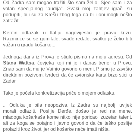
Od Zadra sam mogao tražiti što sam želio. Sjeo sam i za
volan specijalnog "audija". Svaki moj zahtjev igrači su
poduprli, bili su za Krešu zbog toga da bi i oni mogli nešto
zatražiti.
Đerđin odlazak u Italiju nagovijestio je pravu krizu.
Razmirice su se gomilale, svađe redale, svatko je želio biti
važan u gradu košarke...
Jednoga dana iz Prova je stiglo pismo na moju adresu. Od
Stana Wattsa
, čovjeka koji mi je i danas trener u Provu.
Znao sam da mu je Vainio govorio o meni. Pismo je završio
direktnim pozivom, tvrdeći da će avionska karta brzo stići u
Zadar.
Tako je počela konkretizacija priče o mojem odlasku.
... Odluka je bila neopoziva. Iz Zadra su najbolji uvijek
morali odlaziti. Poslije Derđe, došao je red na mene,
mladoga košarkaša kome nitko nije poricao izuzetan talent,
ali za koga se potajno i javno govorilo da će teško poslije
prolaziti kroz život, jer od košarke neće imati ništa.