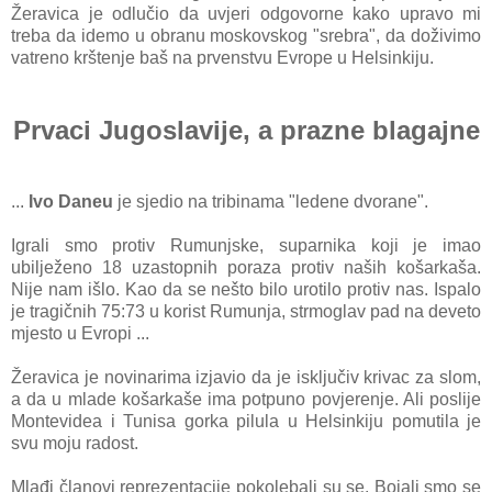
Žeravica je odlučio da uvjeri odgovorne kako upravo mi
treba da idemo u obranu moskovskog "srebra", da doživimo
vatreno krštenje baš na prvenstvu Evrope u Helsinkiju.
Prvaci Jugoslavije, a prazne blagajne
...
Ivo Daneu
je sjedio na tribinama "ledene dvorane".
Igrali smo protiv Rumunjske, suparnika koji je imao
ubilježeno 18 uzastopnih poraza protiv naših košarkaša.
Nije nam išlo. Kao da se nešto bilo urotilo protiv nas. Ispalo
je tragičnih 75:73 u korist Rumunja, strmoglav pad na deveto
mjesto u Evropi ...
Žeravica je novinarima izjavio da je isključiv krivac za slom,
a da u mlade košarkaše ima potpuno povjerenje. Ali poslije
Montevidea i Tunisa gorka pilula u Helsinkiju pomutila je
svu moju radost.
Mlađi članovi reprezentacije pokolebali su se. Bojali smo se