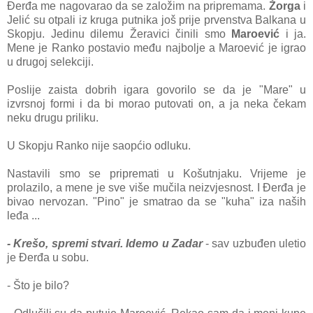
Đerđa me nagovarao da se založim na pripremama.
Žorga
i
Jelić su otpali iz kruga putnika još prije prvenstva Balkana u
Skopju. Jedinu dilemu Žeravici činili smo
Maroević
i ja.
Mene je Ranko postavio među najbolje a Maroević je igrao
u drugoj selekciji.
Poslije zaista dobrih igara govorilo se da je "Mare" u
izvrsnoj formi i da bi morao putovati on, a ja neka čekam
neku drugu priliku.
U Skopju Ranko nije saopćio odluku.
Nastavili smo se pripremati u Košutnjaku. Vrijeme je
prolazilo, a mene je sve više mučila neizvjesnost. I Đerđa je
bivao nervozan. "Pino" je smatrao da se "kuha" iza naših
leđa ...
- Krešo, spremi stvari. Idemo u Zadar
- sav uzbuđen uletio
je Đerđa u sobu.
- Što je bilo?