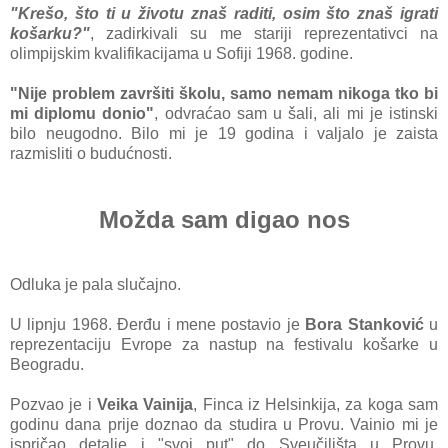
"Krešo, što ti u životu znaš raditi, osim što znaš igrati
košarku?"
, zadirkivali su me stariji reprezentativci na
olimpijskim kvalifikacijama u Sofiji 1968. godine.
"Nije problem završiti školu, samo nemam nikoga tko bi
mi diplomu donio"
, odvraćao sam u šali, ali mi je istinski
bilo neugodno. Bilo mi je 19 godina i valjalo je zaista
razmisliti o budućnosti.
Možda sam digao nos
Odluka je pala slučajno.
U lipnju 1968. Đerđu i mene postavio je
Bora Stanković
u
reprezentaciju Evrope za nastup na festivalu košarke u
Beogradu.
Pozvao je i
Veika Vainija
, Finca iz Helsinkija, za koga sam
godinu dana prije doznao da studira u Provu. Vainio mi je
ispričao detalje i "svoj put" do Sveučilišta u Provu.