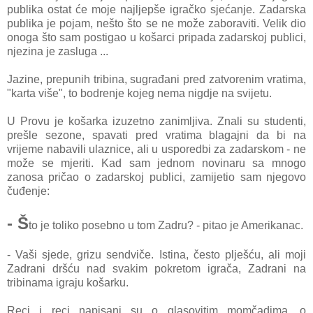
publika ostat će moje najljepše igračko sjećanje. Zadarska
publika je pojam, nešto što se ne može zaboraviti. Velik dio
onoga što sam postigao u košarci pripada zadarskoj publici,
njezina je zasluga ...
Jazine, prepunih tribina, sugrađani pred zatvorenim vratima,
"karta više", to bodrenje kojeg nema nigdje na svijetu.
U Provu je košarka izuzetno zanimljiva. Znali su studenti,
prešle sezone, spavati pred vratima blagajni da bi na
vrijeme nabavili ulaznice, ali u usporedbi za zadarskom - ne
može se mjeriti. Kad sam jednom novinaru sa mnogo
zanosa pričao o zadarskoj publici, zamijetio sam njegovo
čuđenje:
- Š
to je toliko posebno u tom Zadru? - pitao je Amerikanac.
- Vaši sjede, grizu sendviče. Istina, često plješću, ali moji
Zadrani dršću nad svakim pokretom igrača, Zadrani na
tribinama igraju košarku.
Reci i reci napisani su o glasovitim momčadima, o