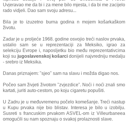
Uvjeravao me da bi i za mene bilo mjesta, i da bi me zacijelo
rado vidjeli. Dao sam svoju adresu...
Bila je to izuzetno burna godina n mojem košarkaškom
životu.
Zadar je u proljeće 1968. godine osvojio treći naslov prvaka,
ustalio sam se u reprezentaciji za Meksiko, igrao za
selekciju Evrope i, naposljetku bio među reprezentativcima
koji su
jugoslavenskoj košarci
donijeli najvredniju medalju
- srebro iz Meksika.
Danas priznajem: "sjeo" sam na slavu i možda digao nos.
Počeo sam živjeti životom "zvjezdice". Noći i noći znali smo
kartati, juriti auto-cestom, po koju cigaretu popušiti.
U Zadru je u međuvremenu počelo komešanje. Treći nastup
u Kupu prvaka nije bio blistav. Interesa je bilo u izobilju.
Susreti s francuskim prvakom ASVEL-om iz Villeurbaneea
omogućili su nam spoznaju o svakoj prolaznosti slave.