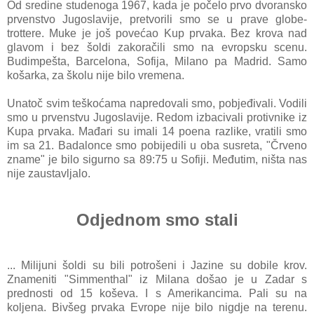
Od sredine studenoga 1967, kada je počelo prvo dvoransko
prvenstvo Jugoslavije, pretvorili smo se u prave globe-
trottere. Muke je još povećao Kup prvaka. Bez krova nad
glavom i bez šoldi zakoračili smo na evropsku scenu.
Budimpešta, Barcelona, Sofija, Milano pa Madrid. Samo
košarka, za školu nije bilo vremena.
Unatoč svim teškoćama napredovali smo, pobjeđivali. Vodili
smo u prvenstvu Jugoslavije. Redom izbacivali protivnike iz
Kupa prvaka. Mađari su imali 14 poena razlike, vratili smo
im sa 21. Badalonce smo pobijedili u oba susreta, "Črveno
zname" je bilo sigurno sa 89:75 u Sofiji. Međutim, ništa nas
nije zaustavljalo.
Odjednom smo stali
... Milijuni šoldi su bili potrošeni i Jazine su dobile krov.
Znameniti "Simmenthal" iz Milana došao je u Zadar s
prednosti od 15 koševa. I s Amerikancima. Pali su na
koljena. Bivšeg prvaka Evrope nije bilo nigdje na terenu.