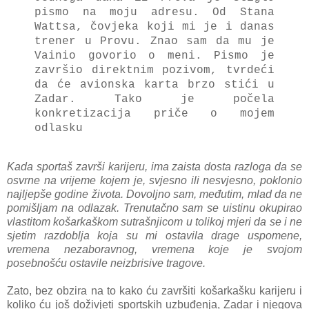
pismo na moju adresu. Od Stana
Wattsa, čovjeka koji mi je i danas
trener u Provu. Znao sam da mu je
Vainio govorio o meni. Pismo je
završio direktnim pozivom, tvrdeći
da će avionska karta brzo stići u
Zadar. Tako je počela
konkretizacija priče o mojem
odlasku
Kada sportaš završi karijeru, ima zaista dosta razloga da se
osvrne na vrijeme kojem je, svjesno ili nesvjesno, poklonio
najljepše godine života. Dovoljno sam, međutim, mlad da ne
pomišljam na odlazak. Trenutačno sam se uistinu okupirao
vlastitom košarkaškom sutrašnjicom u tolikoj mjeri da se i ne
sjetim razdoblja koja su mi ostavila drage uspomene,
vremena nezaboravnog, vremena koje je svojom
posebnošću ostavile neizbrisive tragove.
Zato, bez obzira na to kako ću završiti košarkašku karijeru i
koliko ću još doživjeti sportskih uzbuđenja, Zadar i njegova