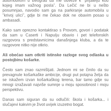
automobilom u Beograd da me odveze k "prijatelju kod
kojeg imam važnog posla". Da Lečić ne bi u nešto
posumnjao, navodio sam ga na parkiranje automobila u
"krivoj ulici", gdje bi me čekao dok ne obavim posao u
ambasadi.
Kako sam oprezno kontaktirao s Provom, govori i podatak
da sam u Caserti i Napulju obavio i pet telefonskih
razgovora s predstavnicima današnjega kluba, a da te
razgovore nitko nije otkrio.
Ali obećao sam otkriti istinske razloge svog odlaska u
postojbinu košarke.
Često sam znao razmišljati. Jednom mi se činilo da su
prevagnule košarkaške ambicije, drugi put potajna želja da
se iskažem izvan košarkaškog terena, bar tamo gdje su
mnogi izražavali najviše sumnje u moju sposobnost i moju
perspektivu.
Danas sam siguran da su odlučili: škola i košarka... i
slučajevi kakvim je život uvijek izuzetno bogat.