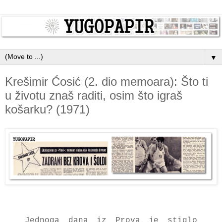
▼
Krešimir Ćosić (2. dio memoara): Što ti
u životu znaš raditi, osim što igraš
košarku? (1971)
Jednoga dana iz Prova je stiglo