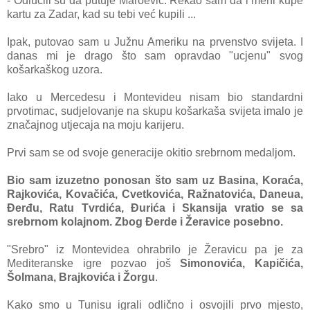
- Odlučili su da putuje Maroević. Rekao sam da i meni kupe
kartu za Zadar, kad su tebi već kupili ...
Ipak, putovao sam u Južnu Ameriku na prvenstvo svijeta. I
danas mi je drago što sam opravdao "ucjenu" svog
košarkaškog uzora.
Iako u Mercedesu i Montevideu nisam bio standardni
prvotimac, sudjelovanje na skupu košarkaša svijeta imalo je
značajnog utjecaja na moju karijeru.
Prvi sam se od svoje generacije okitio srebrnom medaljom.
Bio sam izuzetno ponosan što sam uz Basina, Koraća,
Rajkovića, Kovačića, Cvetkovića, Ražnatovića, Daneua,
Đerđu, Ratu Tvrdića, Đurića i Skansija vratio se sa
srebrnom kolajnom. Zbog Đerde i Žeravice posebno.
"Srebro" iz Montevidea ohrabrilo je Žeravicu pa je za
Mediteranske igre pozvao još
Simonovića, Kapičića,
Šolmana, Brajkovića i Žorgu
.
Kako smo u Tunisu igrali odlično i osvojili prvo mjesto,