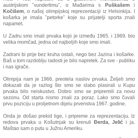
austrijskom "vundertimu", o Mađarima s
Puškašem
i
Kočišem
, o našoj olimpijskoj reprezentaciji iz Helsinkija. I
košarka je imala "petorke" koje su prijatelji sporta znali
napamet.
U Zadru smo imali prvaka kojii je između 1965. i 1969. bio
velika momčad, jedna od najboljih koje smo imali.
Zadrani bi prije bez kruha ostali, nego bez Jazina i košarke.
Baš u tom razdoblju radosti je bilo napretek. Za sve - publiku
i nas igrače.
Olimpija nam je 1966. preotela naslov prvaka. Željeli smo
dokazati da je razlog što smo se slabo plasirali u Kupu
prvaka bilo neiskustvo. Dobro smo se pripremili za novu
sezonu. Od starta nismo znali za poraz. Lako smo čuvali
prvu poziciju u proljetnom dijelu prvenstva 1967. godine.
Onda je došao prekid lige, i pripreme za reprezentaciju. Iz
redova prvaka u Košutnjak su krenuli
Đerda, Jelić
i ja.
Maštao sam o putu u Južnu Ameriku.