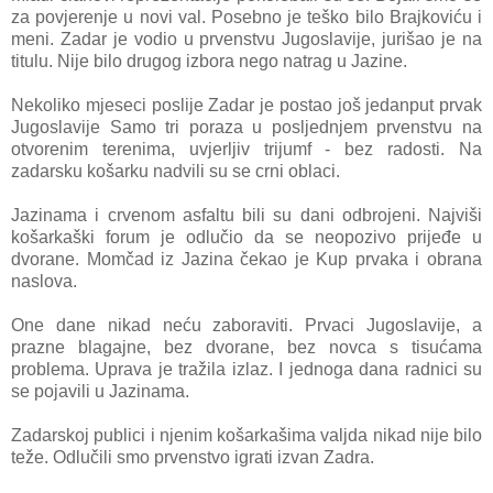
za povjerenje u novi val. Posebno je teško bilo Brajkoviću i
meni. Zadar je vodio u prvenstvu Jugoslavije, jurišao je na
titulu. Nije bilo drugog izbora nego natrag u Jazine.
Nekoliko mjeseci poslije Zadar je postao još jedanput prvak
Jugoslavije Samo tri poraza u posljednjem prvenstvu na
otvorenim terenima, uvjerljiv trijumf - bez radosti. Na
zadarsku košarku nadvili su se crni oblaci.
Jazinama i crvenom asfaltu bili su dani odbrojeni. Najviši
košarkaški forum je odlučio da se neopozivo prijeđe u
dvorane. Momčad iz Jazina čekao je Kup prvaka i obrana
naslova.
One dane nikad neću zaboraviti. Prvaci Jugoslavije, a
prazne blagajne, bez dvorane, bez novca s tisućama
problema. Uprava je tražila izlaz. I jednoga dana radnici su
se pojavili u Jazinama.
Zadarskoj publici i njenim košarkašima valjda nikad nije bilo
teže. Odlučili smo prvenstvo igrati izvan Zadra.