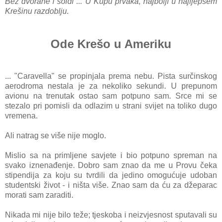
Bez dvorane i šoldi ... U Kupu prvaka, najbolji u najljepšem
Krešinu razdoblju.
Ode Krešo u Ameriku
... "Caravella" se propinjala prema nebu. Pista surčinskog
aerodroma nestala je za nekoliko sekundi. U prepunom
avionu na trenutak ostao sam potpuno sam. Srce mi se
stezalo pri pomisli da odlazim u strani svijet na toliko dugo
vremena.
Ali natrag se više nije moglo.
Mislio sa na primljene savjete i bio potpuno spreman na
svako iznenađenje. Dobro sam znao da me u Provu čeka
stipendija za koju su tvrdili da jedino omogućuje udoban
studentski život - i ništa više. Znao sam da ću za džeparac
morati sam zaraditi.
Nikada mi nije bilo teže; tjeskoba i neizvjesnost sputavali su