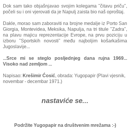
Dok sam tako objašnjavao svojim kolegama "čitavu priču",
počeli su i oni vjerovati da je Napulj zaista bio naš oproštaj.
Dakle, morao sam zaboraviti na brojne medalje iz Porto San
Giorgia, Montevidea, Meksika, Napulja, na tri titule "Zadra",
na plavu majicu reprezentacije Evrope, na prvu poziciju u
izboru "Sportskih novosti" među najboljim košarkašima
Jugoslavije...
...Srce mi se steglo posljednjeg dana rujna 1969...
Visoko nad zemljom ...
Napisao:
Krešimir Ćosić
, obrada: Yugopapir (Plavi vjesnik,
novembar - decembar 1971.)
nastaviće se...
Podržite Yugopapir na društvenim mrežama :-)