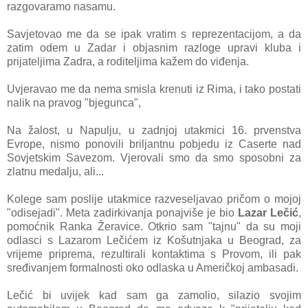
razgovaramo nasamu.
Savjetovao me da se ipak vratim s reprezentacijom, a da
zatim odem u Zadar i objasnim razloge upravi kluba i
prijateljima Zadra, a roditeljima kažem do viđenja.
Uvjeravao me da nema smisla krenuti iz Rima, i tako postati
nalik na pravog "bjegunca",
Na žalost, u Napulju, u zadnjoj utakmici 16. prvenstva
Evrope, nismo ponovili briljantnu pobjedu iz Caserte nad
Sovjetskim Savezom. Vjerovali smo da smo sposobni za
zlatnu medalju, ali...
Kolege sam poslije utakmice razveseljavao pričom o mojoj
"odisejadi". Meta zadirkivanja ponajviše je bio
Lazar Lečić
,
pomoćnik Ranka Žeravice. Otkrio sam "tajnu" da su moji
odlasci s Lazarom Lečićem iz Košutnjaka u Beograd, za
vrijeme priprema, rezultirali kontaktima s Provom, ili pak
sređivanjem formalnosti oko odlaska u Američkoj ambasadi.
Lečić bi uvijek kad sam ga zamolio, silazio svojim