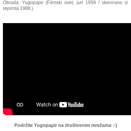
Obrada: Yugopapir (Filmski svet, jun 1958 / skenirano iz
reprinta 1988.)
Podržite Yugopapir
na društvenim mrežama :-)