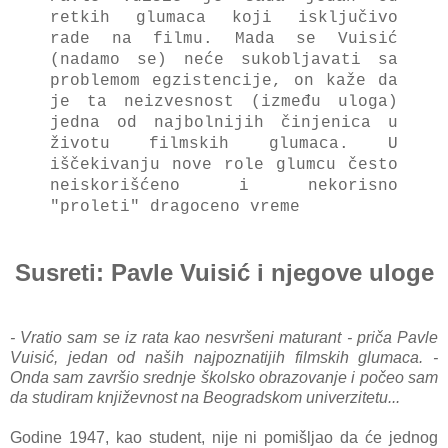
retkih glumaca koji isključivo
rade na filmu. Mada se Vuisić
(nadamo se) neće sukobljavati sa
problemom egzistencije, on kaže da
je ta neizvesnost (između uloga)
jedna od najbolnijih činjenica u
životu filmskih glumaca. U
iščekivanju nove role glumcu često
neiskorišćeno i nekorisno
"proleti" dragoceno vreme
Susreti: Pavle Vuisić i njegove uloge
- Vratio sam se iz rata kao nesvršeni maturant - priča Pavle
Vuisić, jedan od naših najpoznatijih filmskih glumaca. -
Onda sam završio srednje školsko obrazovanje i počeo sam
da studiram književnost na Beogradskom univerzitetu...
Godine 1947, kao student, nije ni pomišljao da će jednog