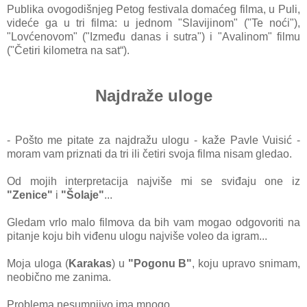
Publika ovogodišnjeg Petog festivala domaćeg filma, u Puli,
videće ga u tri filma: u jednom "Slavijinom" ("Te noći"),
"Lovćenovom" ("Između danas i sutra") i "Avalinom" filmu
("Četiri kilometra na sat“).
Najdraže uloge
- Pošto me pitate za najdražu ulogu - kaže Pavle Vuisić -
moram vam priznati da tri ili četiri svoja filma nisam gledao.
Od mojih interpretacija najviše mi se sviđaju one iz
"Zenice"
i
"Šolaje"
...
Gledam vrlo malo filmova da bih vam mogao odgovoriti na
pitanje koju bih viđenu ulogu najviše voleo da igram...
Moja uloga (
Karakas
) u
"Pogonu B"
, koju upravo snimam,
neobično me zanima.
Problema nesumnjivo ima mnogo.