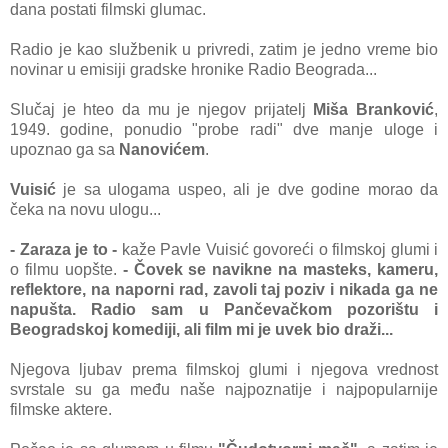
dana postati filmski glumac.
Radio je kao službenik u privredi, zatim je jedno vreme bio
novinar u emisiji gradske hronike Radio Beograda...
Slučaj je hteo da mu je njegov prijatelj
Miša Branković
,
1949. godine, ponudio "probe radi" dve manje uloge i
upoznao ga sa
Nanovićem
.
Vuisić
je sa ulogama uspeo, ali je dve godine morao da
čeka na novu ulogu...
- Zaraza je to -
kaže Pavle Vuisić govoreći o filmskoj glumi i
o filmu uopšte.
- Čovek se navikne na masteks, kameru,
reflektore, na naporni rad, zavoli taj poziv i nikada ga ne
napušta. Radio sam u Pančevačkom pozorištu i
Beogradskoj komediji, ali film mi je uvek bio draži...
Njegova ljubav prema filmskoj glumi i njegova vrednost
svrstale su ga među naše najpoznatije i najpopularnije
filmske aktere.