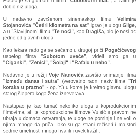
Počeo je sa glumom u filmu
"Čudotvorni mač"
, a zatim je
dobio niz uloga.
U nedavno završenom sinemaskop filmu
Velimira
Stojanovića
"Četiri kilometra na sat"
igrao je ulogu
Glige
,
a u "Slavijinom" filmu
"Te noći"
, kao
Dragiša
, bio je nosilac
jedne od glavnih uloga.
Kao lekara rado ga se sećamo u drugoj priči
Pogačićevog
uspelog filma
"Subotom uveče"
, videli smo ga u
"Ciganki"
,
"Zenici"
,
"Šolaji"
i
"Rafalu u nebo"
.
Nedavno je u režiji
Voje Nanovića
završio snimanje filma
"Između danas i sutra"
(verovatno radni naziv filma
"Tri
koraka u prazno"
- op. Y.) u kome je kreirao glavnu ulogu
starog šlepera koga žena izneverava.
Nastupao je kao tumač nekoliko uloga u koprodukcionim
filmovima, ali te koprodukcione filmove Vuisić s pravom ne
ubraja u domaća ostvarenja, te uloge ne pominje i ne voli o
njima mnogo da priča, iako su ga strani režiseri i majstori
sedme umetnosti mnogo hvalili i uvek tražili.