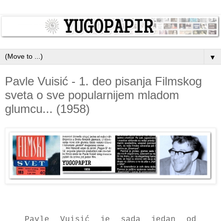
▼
Pavle Vuisić - 1. deo pisanja Filmskog
sveta o sve popularnijem mladom
glumcu... (1958)
Pavle Vuisić je sada jedan od