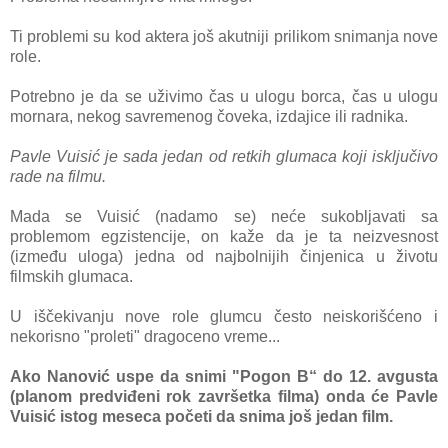
Ti problemi su kod aktera još akutniji prilikom snimanja nove
role.
Potrebno je da se uživimo čas u ulogu borca, čas u ulogu
mornara, nekog savremenog čoveka, izdajice ili radnika.
Pavle Vuisić je sada jedan od retkih glumaca koji isključivo
rade na filmu.
Mada se Vuisić (nadamo se) neće sukobljavati sa
problemom egzistencije, on kaže da je ta neizvesnost
(između uloga) jedna od najbolnijih činjenica u životu
filmskih glumaca.
U iščekivanju nove role glumcu često neiskorišćeno i
nekorisno "proleti" dragoceno vreme...
Ako Nanović uspe da snimi "Pogon B“ do 12. avgusta
(planom predviđeni rok završetka filma) onda će Pavle
Vuisić istog meseca početi da snima još jedan film.