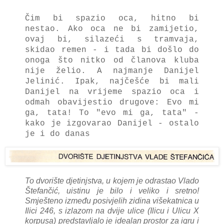
Čim bi spazio oca, hitno bi
nestao. Ako oca ne bi zamijetio,
ovaj bi, silazeći s tramvaja,
skidao remen - i tada bi došlo do
onoga što nitko od članova kluba
nije želio. A najmanje Danijel
Jelinić. Ipak, najčešće bi mali
Danijel na vrijeme spazio oca i
odmah obavijestio drugove: Evo mi
ga, tata! To "evo mi ga, tata" -
kako je izgovarao Danijel - ostalo
je i do danas
To dvorište djetinjstva, u kojem je odrastao Vlado
Štefančić, uistinu je bilo i veliko i sretno!
Smješteno između posivjelih zidina višekatnica u
Ilici 246, s izlazom na dvije ulice (Ilicu i Ulicu X
korpusa) predstavljalo je idealan prostor za igru i