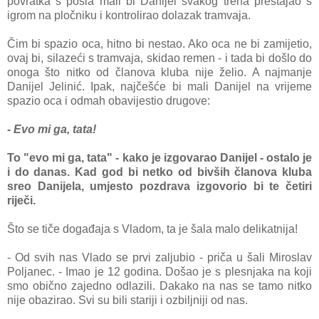
povratka s posla mali bi Danijel svakog trena prestajao s
igrom na pločniku i kontrolirao dolazak tramvaja.
Čim bi spazio oca, hitno bi nestao. Ako oca ne bi zamijetio,
ovaj bi, silazeći s tramvaja, skidao remen - i tada bi došlo do
onoga što nitko od članova kluba nije želio. A najmanje
Danijel Jelinić. Ipak, najčešće bi mali Danijel na vrijeme
spazio oca i odmah obavijestio drugove:
- Evo mi ga, tata!
To "evo mi ga, tata" - kako je izgovarao Danijel - ostalo je
i do danas. Kad god bi netko od bivših članova kluba
sreo Danijela, umjesto pozdrava izgovorio bi te četiri
riječi.
Što se tiče događaja s Vladom, ta je šala malo delikatnija!
- Od svih nas Vlado se prvi zaljubio - priča u šali Miroslav
Poljanec. - Imao je 12 godina. Došao je s plesnjaka na koji
smo obično zajedno odlazili. Dakako na nas se tamo nitko
nije obazirao. Svi su bili stariji i ozbiljniji od nas.