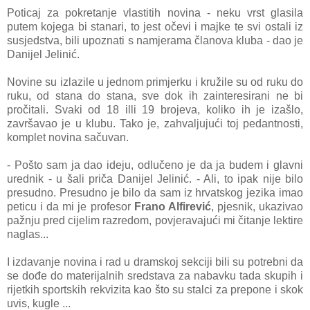
Poticaj za pokretanje vlastitih novina - neku vrst glasila
putem kojega bi stanari, to jest očevi i majke te svi ostali iz
susjedstva, bili upoznati s namjerama članova kluba - dao je
Danijel Jelinić.
Novine su izlazile u jednom primjerku i kružile su od ruku do
ruku, od stana do stana, sve dok ih zainteresirani ne bi
pročitali. Svaki od 18 illi 19 brojeva, koliko ih je izašlo,
završavao je u klubu. Tako je, zahvaljujući toj pedantnosti,
komplet novina sačuvan.
- Pošto sam ja dao ideju, odlučeno je da ja budem i glavni
urednik - u šali priča Danijel Jelinić. - Ali, to ipak nije bilo
presudno. Presudno je bilo da sam iz hrvatskog jezika imao
peticu i da mi je profesor
Frano Alfirević
, pjesnik, ukazivao
pažnju pred cijelim razredom, povjeravajući mi čitanje lektire
naglas...
I izdavanje novina i rad u dramskoj sekciji bili su potrebni da
se dođe do materijalnih sredstava za nabavku tada skupih i
rijetkih sportskih rekvizita kao što su stalci za prepone i skok
uvis, kugle ...