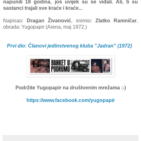
napunili 18 godina, još uvijek su se viđali. Ali, ti su
sastanci trajali sve kraće i kraće...
Napisao:
Dragan Živanović
, snimio:
Zlatko Ramničar
,
obrada: Yugopapir (Arena, maj 1972.)
Prvi dio: Članovi jedinstvenog kluba "Jadran" (1972)
Podržite Yugopapir na društvenim mrežama :-)
https://www.facebook.com/yugopapir