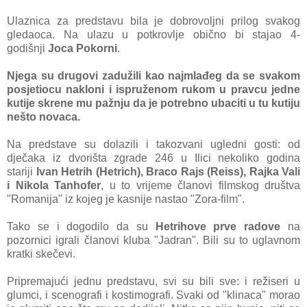
Ulaznica za predstavu bila je dobrovoljni prilog svakog
gledaoca. Na ulazu u potkrovlje obično bi stajao 4-
godišnji
Joca Pokorni
.
Njega su drugovi zadužili kao najmlađeg da se svakom
posjetiocu nakloni i ispruženom rukom u pravcu jedne
kutije skrene mu pažnju da je potrebno ubaciti u tu kutiju
nešto novaca.
Na predstave su dolazili i takozvani ugledni gosti: od
dječaka iz dvorišta zgrade 246 u Ilici nekoliko godina
stariji
Ivan Hetrih (Hetrich), Braco Rajs (Reiss), Rajka Vali
i Nikola Tanhofer
, u to vrijeme članovi filmskog društva
"Romanija" iz kojeg je kasnije nastao "Zora-film".
Tako se i dogodilo da su
Hetrihove prve radove
na
pozornici igrali članovi kluba "Jadran". Bili su to uglavnom
kratki skečevi.
Pripremajući jednu predstavu, svi su bili sve: i režiseri u
glumci, i scenografi i kostimografi. Svaki od "klinaca" morao