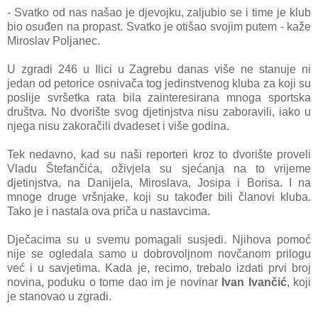
- Svatko od nas našao je djevojku, zaljubio se i time je klub
bio osuđen na propast. Svatko je otišao svojim putem - kaže
Miroslav Poljanec.
U zgradi 246 u Ilici u Zagrebu danas više ne stanuje ni
jedan od petorice osnivača tog jedinstvenog kluba za koji su
poslije svršetka rata bila zainteresirana mnoga sportska
društva. No dvorište svog djetinjstva nisu zaboravili, iako u
njega nisu zakoračili dvadeset i više godina.
Tek nedavno, kad su naši reporteri kroz to dvorište proveli
Vladu Štefančića, oživjela su sjećanja na to vrijeme
djetinjstva, na Danijela, Miroslava, Josipa i Borisa. I na
mnoge druge vršnjake, koji su također bili članovi kluba.
Tako je i nastala ova priča u nastavcima.
Dječacima su u svemu pomagali susjedi. Njihova pomoć
nije se ogledala samo u dobrovoljnom novčanom prilogu
već i u savjetima. Kada je, recimo, trebalo izdati prvi broj
novina, poduku o tome dao im je novinar
Ivan Ivančić
, koji
je stanovao u zgradi.