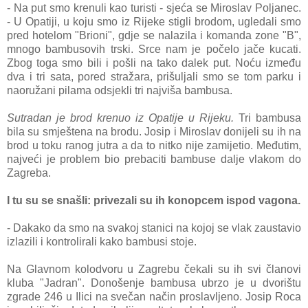
- Na put smo krenuli kao turisti - sjeća se Miroslav Poljanec.
- U Opatiji, u koju smo iz Rijeke stigli brodom, ugledali smo
pred hotelom "Brioni", gdje se nalazila i komanda zone "B",
mnogo bambusovih trski. Srce nam je počelo jače kucati.
Zbog toga smo bili i pošli na tako dalek put. Noću između
dva i tri sata, pored stražara, prišuljali smo se tom parku i
naoružani pilama odsjekli tri najviša bambusa.
Sutradan je brod krenuo iz Opatije u Rijeku.
Tri bambusa
bila su smještena na brodu. Josip i Miroslav donijeli su ih na
brod u toku ranog jutra a da to nitko nije zamijetio. Međutim,
najveći je problem bio prebaciti bambuse dalje vlakom do
Zagreba.
I tu su se snašli: privezali su ih konopcem ispod vagona.
- Dakako da smo na svakoj stanici na kojoj se vlak zaustavio
izlazili i kontrolirali kako bambusi stoje.
Na Glavnom kolodvoru u Zagrebu čekali su ih svi članovi
kluba "Jadran". Donošenje bambusa ubrzo je u dvorištu
zgrade 246 u Ilici na svečan način proslavljeno. Josip Roca