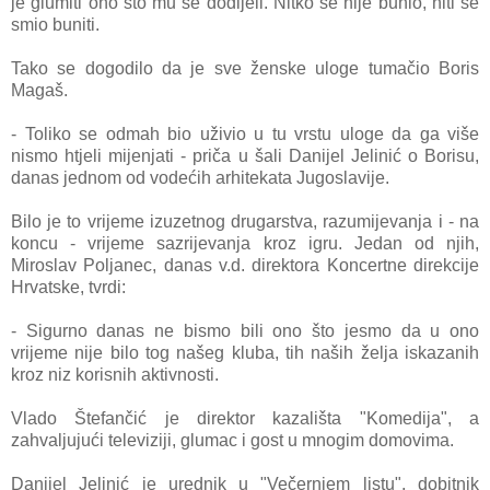
je glumiti ono što mu se dodijeli. Nitko se nije bunio, niti se
smio buniti.
Tako se dogodilo da je sve ženske uloge tumačio Boris
Magaš.
- Toliko se odmah bio uživio u tu vrstu uloge da ga više
nismo htjeli mijenjati - priča u šali Danijel Jelinić o Borisu,
danas jednom od vodećih arhitekata Jugoslavije.
Bilo je to vrijeme izuzetnog drugarstva, razumijevanja i - na
koncu - vrijeme sazrijevanja kroz igru. Jedan od njih,
Miroslav Poljanec, danas v.d. direktora Koncertne direkcije
Hrvatske, tvrdi:
- Sigurno danas ne bismo bili ono što jesmo da u ono
vrijeme nije bilo tog našeg kluba, tih naših želja iskazanih
kroz niz korisnih aktivnosti.
Vlado Štefančić je direktor kazališta "Komedija", a
zahvaljujući televiziji, glumac i gost u mnogim domovima.
Danijel Jelinić je urednik u "Večernjem listu", dobitnik