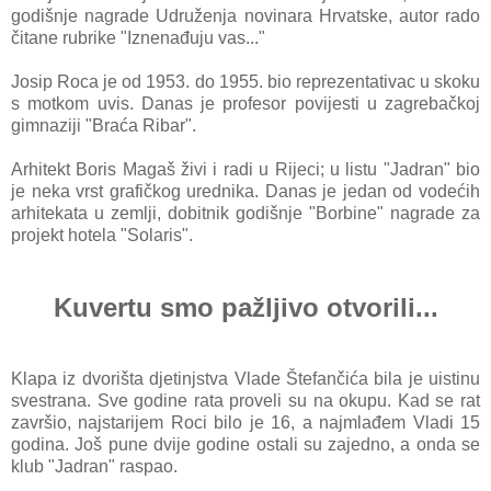
godišnje nagrade Udruženja novinara Hrvatske, autor rado
čitane rubrike "Iznenađuju vas..."
Josip Roca je od 1953. do 1955. bio reprezentativac u skoku
s motkom uvis. Danas je profesor povijesti u zagrebačkoj
gimnaziji "Braća Ribar".
Arhitekt Boris Magaš živi i radi u Rijeci; u listu "Jadran" bio
je neka vrst grafičkog urednika. Danas je jedan od vodećih
arhitekata u zemlji, dobitnik godišnje "Borbine" nagrade za
projekt hotela "Solaris".
Kuvertu smo pažljivo otvorili...
Klapa iz dvorišta djetinjstva Vlade Štefančića bila je uistinu
svestrana. Sve godine rata proveli su na okupu. Kad se rat
završio, najstarijem Roci bilo je 16, a najmlađem Vladi 15
godina. Još pune dvije godine ostali su zajedno, a onda se
klub "Jadran" raspao.