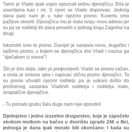
Tamo je Vlado ipak uspio upoznati jednu djevojčicu. Bila je
usamljena kao i mi. S njom se Vlado dopisivao. Jednog
dana palo nam je u ruke njezino pismo. Kuvertu smo
pažljivo otvorili. Djevojčica mu je slala svoju novu adresu jer
su joj se roditelji tih dana preselili s jednog kraja Zagreba na
drugi.
Iskoristili smo to pismo. Danijel je sastavio novo, dugačko i
opširno pismo, u kojem se djevojčica divi Vladi i naziva ga
"dječakom iz snova"!
Što je bilo dalje, lako je pretpostaviti.
Vlado se pravio važan,
a onda je smiono sjeo i napisao slično pismo djevojčici. To
su pismo uhvatili njezini roditelji, pa je uskoro došlo do
proširenog sastanka Vladinih roditelja i roditelja male,
simpatične djevojčice.
- Tu pomalo grubu šalu dugo nam nije oprostio!
Djetinjstvo i jedno izuzetno drugarstvo, koje je započelo
skokom motkom na bačvu u dvorištu zgrade 246 u Ilici,
jednoga je dana ipak moralo biti okončano. I kada su