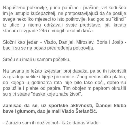
Napušteno potkrovlje, puno paučine i prašine, velikodušno
im je ustupio kućepazitelj, ne pretpostavljajući da će poslije
svega nekoliko mjeseci to isto potkrovlje, kad god su "klinci"
iz ulice u njemu održavali svoje predstave, biti krcato
stanara iz zgrade 246 i mnogih okolnih kuća.
Složni kao jedan - Vlado, Danijel, Miroslav, Boris i Josip -
bacili su se na posao preuređenja potkrovlja.
Sreću su imali u samom početku.
Na tavanu je ležao izvjestan broj dasaka, pa su ih iskoristili
za gradnju velike i lijepe pozornice. Zbog nedostatka platna,
do kojega u godinama rata nije bilo lako doći, dobro su
poslužile i plahte od papira. Tim obojenim papirom okružili
su s tri strane "daske koje znače život".
Zamisao da se, uz sportske aktivnosti, članovi kluba
bave i glumom, dao je mali Vlado Štefančić.
- Zarazio sam ih doživotno! - kaže danas Vlado.