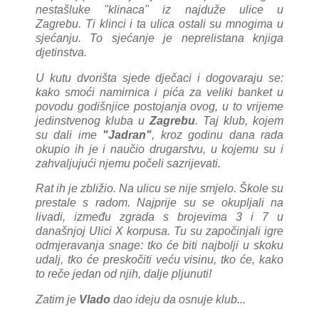
nestašluke "klinaca" iz najduže ulice u
Zagrebu.
Ti klinci i ta ulica ostali su mnogima u
sjećanju.
To sjećanje je neprelistana knjiga
djetinstva.
U kutu dvorišta sjede dječaci i dogovaraju se:
kako smoći namirnica i pića za veliki banket u
povodu godišnjice postojanja ovog, u to vrijeme
jedinstvenog kluba u
Zagrebu
. Taj klub, kojem
su dali ime
"Jadran"
, kroz godinu dana rada
okupio ih je i naučio drugarstvu, u kojemu su i
zahvaljujući njemu počeli sazrijevati.
Rat ih je zbližio. Na ulicu se nije smjelo. Škole su
prestale s radom. Najprije su se okupljali na
livadi, između zgrada s brojevima 3 i 7 u
današnjoj Ulici X korpusa. Tu su započinjali igre
odmjeravanja snage: tko će biti najbolji u skoku
udalj, tko će preskočiti veću visinu, tko će, kako
to reče jedan od njih, dalje pljunuti!
Zatim je
Vlado
dao ideju da osnuje klub...