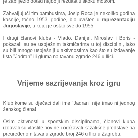
je zabilježio dotad najbolji rezultat u skoku motkom.
Zahvaljujući tim bambusima, Josip Roca je nekoliko godina
kasnije, točno 1953. godine, bio uvršten u
reprezentaciju
Jugoslavije
, u kojoj je ostao sve do 1955.
I drugi članovi kluba - Vlado, Danijel, Miroslav i Boris -
pokazali su se uspješnim takmičarima u toj disciplini, iako
su bili mnogo uspješniji u aktivnostima kao što su izdavanje
lista "Jadran" ili gluma na tavanu zgrade 246 u Ilici.
Vrijeme sazrijevanja kroz igru
Klub kome su dječaci dali ime "Jadran" nije imao ni jednog
ženskog člana!
Osim aktivnosti u sportskim disciplinama, članovi kluba
izdavali su vlastite novine i održavali kazališne predstave na
preuređenom tavanu zgrade broj 246 u Ilici u Zagrebu.