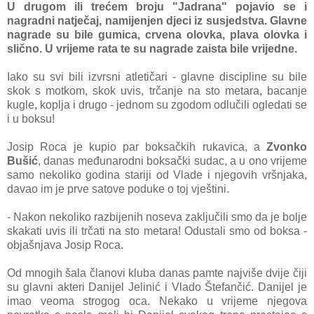
U drugom ili trećem broju "Jadrana" pojavio se i
nagradni natječaj, namijenjen djeci iz susjedstva. Glavne
nagrade su bile gumica, crvena olovka, plava olovka i
slično. U vrijeme rata te su nagrade zaista bile vrijedne.
Iako su svi bili izvrsni atletičari - glavne discipline su bile
skok s motkom, skok uvis, trčanje na sto metara, bacanje
kugle, koplja i drugo - jednom su zgodom odlučili ogledati se
i u boksu!
Josip Roca je kupio par boksačkih rukavica, a
Zvonko
Bušić
, danas međunarodni boksački sudac, a u ono vrijeme
samo nekoliko godina stariji od Vlade i njegovih vršnjaka,
davao im je prve satove poduke o toj vještini.
- Nakon nekoliko razbijenih noseva zaključili smo da je bolje
skakati uvis ili trčati na sto metara! Odustali smo od boksa -
objašnjava Josip Roca.
Od mnogih šala članovi kluba danas pamte najviše dvije čiji
su glavni akteri Danijel Jelinić i Vlado Štefančić. Danijel je
imao veoma strogog oca. Nekako u vrijeme njegova