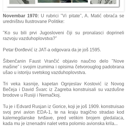
Novembar 1970:
U rubrici "Vi pitate", A. Matić obraća se
uredništvu Ilustrovane Politike:
"Ko su bili prvi Jugosloveni čiji su pronalasci doprineli
razvoju vazduhoplovstva?"
Petar Đorđević iz JAT-a odgovara da je još 1595.
Šibenčanin Faust Vrančić objavio naučno delo "Nove
mašine" i svojim izumima i opisima četvorouglog padobrana
ušao u istoriju svetskog vazduhoplovstva.
Tri veka kasnije, kapetan Ognjeslav Kostović iz Novog
Bečeja i David Švarc iz Zagreba konstruisali su vazdušne
brodove u Rusiji i Nemačkoj.
Tu je i Edvard Rusjan iz Gorice, koji je još 1909. konstruisao
svoj prvi avion EDA-1, te na kraju tragično stradao kod
kalemegdanske tvrđave, pred velikim brojem gledalaca,
kada mu je iznenadni nalet vetra polomio avionska krila...