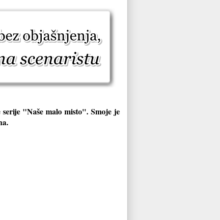
e serije "Naše malo misto". Smoje je
ana.