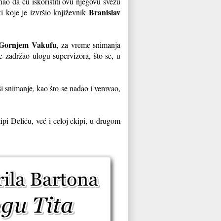
ao da ću iskoristiti ovu njegovu svežu
Branislav
i koje je izvršio književnik
Gornjem Vakufu
, za vreme snimanja
e zadržao ulogu supervizora, što se, u
ši snimanje, kao što se nadao i verovao,
ipi Deliću, već i celoj ekipi, u drugom