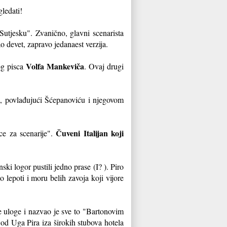
gledati!
"Sutjesku". Zvanično, glavni scenarista
 devet, zapravo jedanaest verzija.
Volfa Mankeviča
og pisca
. Ovaj drugi
m, povlađujući Šćepanoviću i njegovom
Čuveni Italijan koji
ce za scenarije".
i logor pustili jedno prase (I? ). Piro
po lepoti i moru belih zavoja koji vijore
ne uloge i nazvao je sve to "Bartonovim
od Uga Pira iza širokih stubova hotela