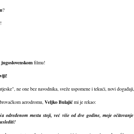
ću
?
!
jugoslovenskom
m
filmu!
iji!
jeske", ne one bez navodnika, sveže uspomene i tekući, novi događaji, 
Veljko Bulajić
dubrovačkom aerodromu,
mi je rekao:
 Na određenom mestu stoji, već više od dve godine, moje očitovan
uslediti!