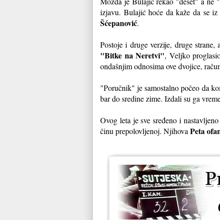
Možda je Bulajić rekao "deset" a ne "
izjavu. Bulajić hoće da kaže da se iz
Šćepanović
.
Postoje i druge verzije, druge strane,
"Bitke na Neretvi"
, Veljko proglasi
ondašnjim odnosima ove dvojice, raču
"Poručnik" je samostalno počeo da ko
bar do sredine zime. Izdali su ga vreme
Ovog leta je sve sređeno i nastavljeno
Peta ofa
činu prepolovljenoj. Njihova