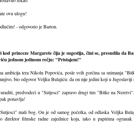
dnostavno rekao:
ate ovu ulogu!
dlučim! - odgovorio je Barton.
ri kod princeze Margarete čija je sugestija, čini se, presudila da 
oviću jednom jedinom rečju: "Pristajem!"
a ambicija tera Nikolu Popovića, posle svih gorčina sa snimanja "Bit
njivo, bio odgovor Veljku Bulajiću: da on nije jedini koji u Jugoslavij
uraditi, predvodeći u "Sutjesci" zapravo drugi tim "Bitke na Neretvi
ipak ponavlja!
Sutjesci" mali bog. On je od samog početka, od odlaska Veljka Bulaji
o direktor filmske radne zajednice koja, iako u papirima ograna