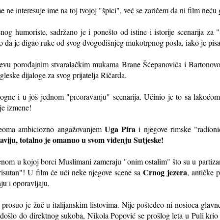
 ne interesuje ime na toj tvojoj "špici", već se zaričem da ni film neću 
g humoriste, sadržano je i ponešto od istine i istorije scenarija za 
ao da je digao ruke od svog dvogodišnjeg mukotrpnog posla, iako je pisao
rajevu porođajnim stvaralačkim mukama Brane Šćepanovića i Bartonov
leske dijaloge za svog prijatelja Ričarda.
gne i u još jednom "preoravanju" scenarija. Učinio je to sa lakoćo
nje izmene!
Uga Pira
 veoma ambiciozno angažovanjem
i njegove rimske "radioni
aviju, totalno je omanuo u svom viđenju Sutjeske!
nom u kojoj borci Muslimani zameraju "onim ostalim" što su u partizansk
Crnog jezera
prisutan"! U film će ući neke njegove scene sa
, antičke 
ju i oporavljaju.
i prosuo je žuč u italijanskim listovima. Nije poštedeo ni nosioca glav
došlo do direktnog sukoba, Nikola Popović se prošlog leta u Puli krio 