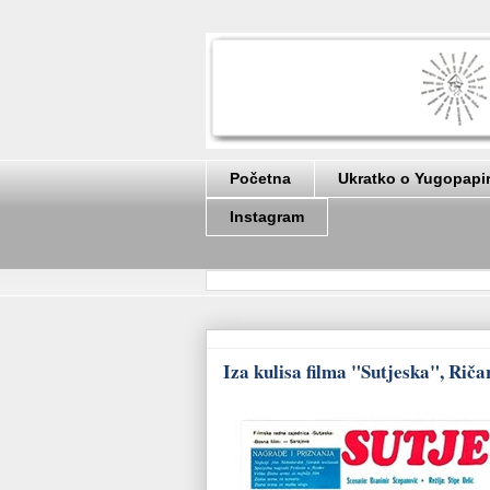
Početna
Ukratko o Yugopapi
Instagram
Iza kulisa filma "Sutjeska", Riča