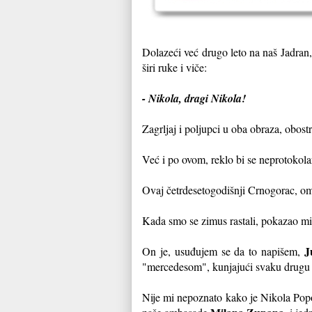
Dolazeći već drugo leto na naš Jadran,
širi ruke i viče:
- Nikola, dragi Nikola!
Zagrljaj i poljupci u oba obraza, obost
Već i po ovom, reklo bi se neprotokola
Ovaj četrdesetogodišnji Crnogorac, oma
Kada smo se zimus rastali, pokazao mi 
J
On je, usuđujem se da to napišem,
"mercedesom", kunjajući svaku drugu 
Nije mi nepoznato kako je Nikola Pop