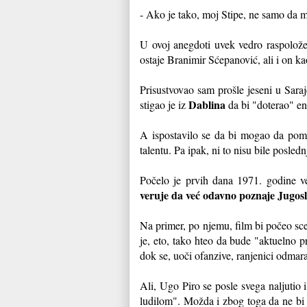
- Ako je tako, moj Stipe, ne samo da me
U ovoj anegdoti uvek vedro raspoloženo
ostaje Branimir Sćepanović, ali i on k
Prisustvovao sam prošle jeseni u Sa
Dablina
stigao je iz
da bi "doterao" eng
A ispostavilo se da bi mogao da pomo
talentu. Pa ipak, ni to nisu bile posled
Počelo je prvih dana 1971. godine
veruje da već odavno poznaje Jugosl
Na primer, po njemu, film bi počeo sce
je, eto, tako hteo da bude "aktuelno 
dok se, uoči ofanzive, ranjenici odmara
Ali, Ugo Piro se posle svega naljutio 
ludilom". Možda i zbog toga da ne bi 