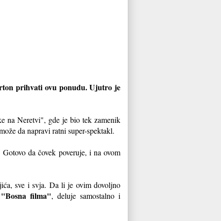
Barton prihvati ovu ponudu. Ujutro je
ke na Neretvi", gde je bio tek zamenik
i može da napravi ratni super-spektakl.
". Gotovo da čovek poveruje, i na ovom
ća, sve i svja. Da li je ovim dovoljno
"Bosna filma"
k
, deluje samostalno i