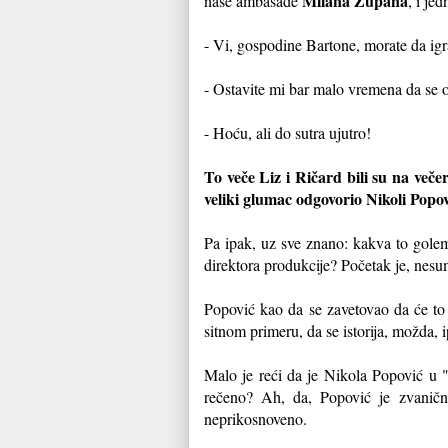
Milana Zupana
naše ambasade
, i je
- Vi, gospodine Bartone, morate da igr
- Ostavite mi bar malo vremena da se o
- Hoću, ali do sutra ujutro!
To veče Liz i Ričard bili su na veče
veliki glumac odgovorio Nikoli Pop
Pa ipak, uz sve znano: kakva to golem
direktora produkcije? Početak je, nesum
Popović kao da se zavetovao da će to 
sitnom primeru, da se istorija, možda, 
Malo je reći da je Nikola Popović u "
rečeno? Ah, da, Popović je zvaničn
neprikosnoveno.