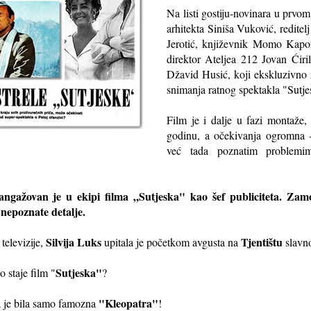
Na listi gostiju-novinara u prv
arhitekta Siniša Vuković, reditel
Jerotić, književnik Momo Kapor
direktor Ateljea 212 Jovan Ćiril
Džavid Husić, koji ekskluzivno 
snimanja ratnog spektakla "Sutje
Film je i dalje u fazi montaže,
godinu, a očekivanja ogromna -
već tada poznatim problemim
ngažovan je u ekipi filma „Sutjeska" kao šef publiciteta. Zamol
 nepoznate detalje.
Silvija Luks
Tjentištu
televizije,
upitala je početkom avgusta na
slavn
Sutjeska"
o staje film "
?
"Kleopatra"
a je bila samo famozna
!