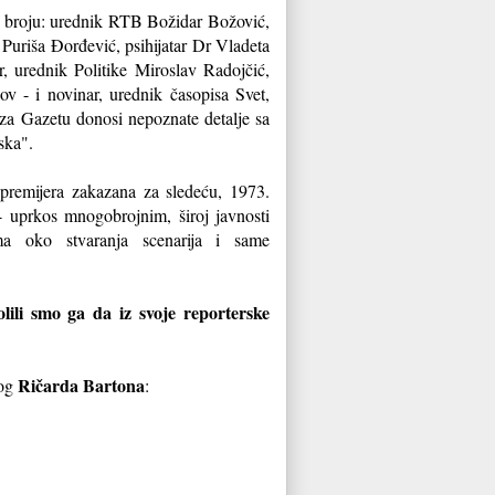
om broju: urednik RTB Božidar Božović,
j Puriša Đorđević, psihijatar Dr Vladeta
, urednik Politike Miroslav Radojčić,
ov - i novinar, urednik časopisa Svet,
za Gazetu donosi nepoznate detalje sa
ska".
 premijera zakazana za sledeću, 1973.
 uprkos mnogobrojnim, široj javnosti
a oko stvaranja scenarija i same
ili smo ga da iz svoje reporterske
Ričarda Bartona
og
: