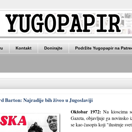
ru
Kontakt
Donirajte
Podržite Yugopapir na Patr
rd Barton: Najradije bih živeo u Jugoslaviji
Oktobar 1972:
Na kioscima se
Gazeta, objavljuje ga novinsko 
se kao časopis koji "ilustruje svet