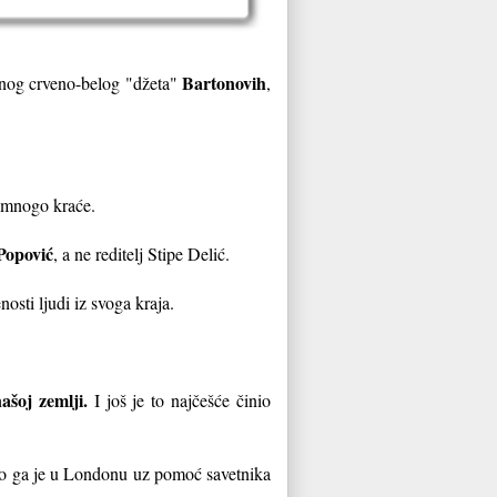
Bartonovih
atnog crveno-belog "džeta"
,
ju mnogo kraće.
Popović
, a ne reditelj Stipe Delić.
sti ljudi iz svoga kraja.
našoj zemlji.
I još je to najčešće činio
ao ga je u Londonu uz pomoć savetnika