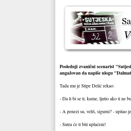
Poslednji zvanični scenarist "Sutje
angažovan da napiše ulogu "Dalmati
Tada mu je Stipe Delić rekao:
- Da li bi se ti, kume, ljutio ako ti ne
- A penezi su, veliš, sigurni? - upitao 
- Sutra će ti biti uplaćeni!