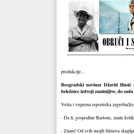
produkcije...
Beogradski novinar Džavid Husić a
beležnice izdvoji zanimljive, do sada
Vešta i visprena reporterka zagrebačke 
- Da li, gospodine Bartone, znate kolik
- Znam! Od svih mojih filmova skuplj