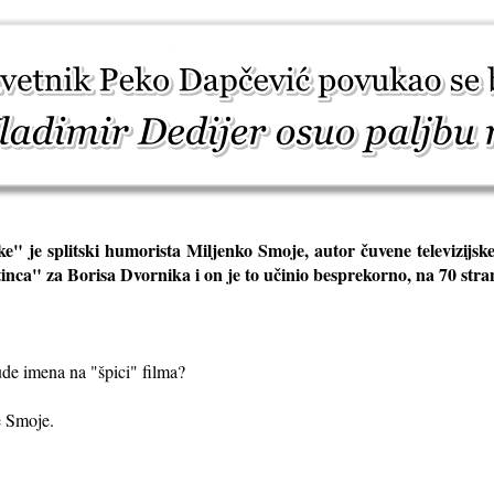
ske" je splitski humorista Miljenko Smoje, autor čuvene televizijsk
nca" za Borisa Dvornika i on je to učinio besprekorno, na 70 str
 bude imena na "špici" filma?
je Smoje.