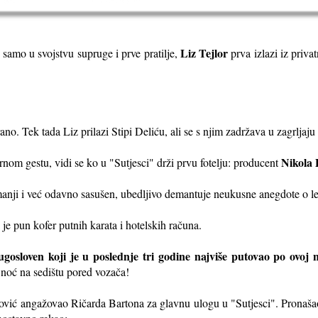
Liz Tejlor
 samo u svojstvu supruge i prve pratilje,
prva izlazi iz priv
rano. Tek tada Liz prilazi Stipi Deliću, ali se s njim zadržava u zagrlja
Nikola 
rnom gestu, vidi se ko u "Sutjesci" drži prvu fotelju: producent
nji i već odavno sasušen, ubedljivo demantuje neukusne anegdote o leno
je pun kofer putnih karata i hotelskih računa.
ugosloven koji je u poslednje tri godine najviše putovao po ovoj 
noć na sedištu pored vozača!
ović angažovao Ričarda Bartona za glavnu ulogu u "Sutjesci". Pronaš