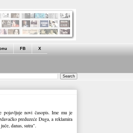
eonu
FB
X
 pojavljuje novi časopis. Ime mu je
izdavačko preduzeće Duga, a reklamira
 juče, danas, sutra".