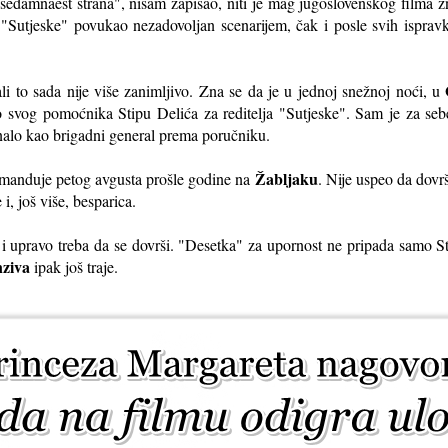
sedamnaest strana", nisam zapisao, niti je mag jugoslovenskog filma zn
 "Sutjeske" povukao nezadovoljan scenarijem, čak i posle svih ispravk
 ali to sada nije više zanimljivo. Zna se da je u jednoj snežnoj noći, u
o svog pomoćnika Stipu Delića za reditelja "Sutjeske". Sam je za seb
nalo kao brigadni general prema poručniku.
Žabljaku
manduje petog avgusta prošle godine na
. Nije uspeo da dovr
 i, još više, besparica.
 i upravo treba da se dovrši. "Desetka" za upornost ne pripada samo St
nziva
ipak još traje.