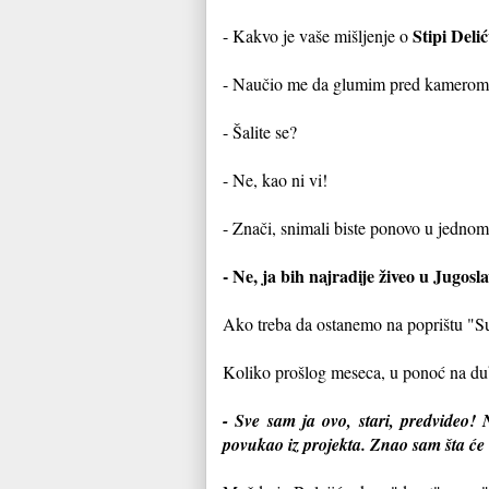
Stipi Deli
- Kakvo je vaše mišljenje o
- Naučio me da glumim pred kamerom
- Šalite se?
- Ne, kao ni vi!
- Znači, snimali biste ponovo u jedno
- Ne, ja bih najradije živeo u Jugoslav
Ako treba da ostanemo na poprištu "Sut
Koliko prošlog meseca, u ponoć na 
- Sve sam ja ovo, stari, predvideo!
povukao iz projekta. Znao sam šta će 