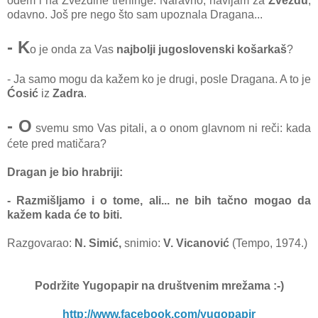
odem i na Zvezdine treninge. Naravno, navijam za
Zvezdu
,
odavno. Još pre nego što sam upoznala Dragana...
- K
o je onda za Vas
najbolji jugoslovenski košarkaš
?
- Ja samo mogu da kažem ko je drugi, posle Dragana. A to je
Ćosić
iz
Zadra
.
- O
svemu smo Vas pitali, a o onom glavnom ni reči: kada
ćete pred matičara?
Dragan je bio hrabriji:
- Razmišljamo i o tome, ali... ne bih tačno mogao da
kažem kada će to biti.
Razgovarao:
N. Simić,
snimio:
V. Vicanović
(Tempo, 1974.)
Podržite Yugopapir
na društvenim mrežama :-)
http://www.facebook.com/yugopapir