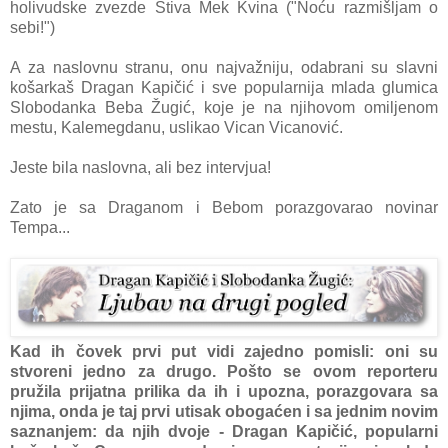
holivudske zvezde Stiva Mek Kvina ("Noću razmišljam o
sebi!")
A za naslovnu stranu, onu najvažniju, odabrani su slavni
košarkaš Dragan Kapičić i sve popularnija mlada glumica
Slobodanka Beba Žugić, koje je na njihovom omiljenom
mestu, Kalemegdanu, uslikao Vican Vicanović.
Jeste bila naslovna, ali bez intervjua!
Zato je sa Draganom i Bebom porazgovarao novinar
Tempa...
Kad ih čovek prvi put vidi zajedno pomisli: oni su
stvoreni jedno za drugo. Pošto se ovom reporteru
pružila prijatna prilika da ih i upozna, porazgovara sa
njima, onda je taj prvi utisak obogaćen i sa jednim novim
saznanjem: da njih dvoje - Dragan Kapičić, popularni