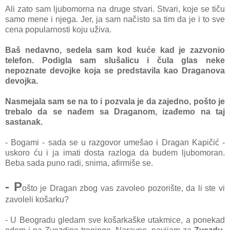
Ali zato sam ljubomorna na druge stvari. Stvari, koje se tiču
samo mene i njega. Jer, ja sam načisto sa tim da je i to sve
cena popularnosti koju uživa.
Baš nedavno, sedela sam kod kuće kad je zazvonio
telefon. Podigla sam slušalicu i čula glas neke
nepoznate devojke koja se predstavila kao Draganova
devojka.
Nasmejala sam se na to i pozvala je da zajedno, pošto je
trebalo da se nađem sa Draganom, izađemo na taj
sastanak.
- Bogami - sada se u razgovor umešao i Dragan Kapičić -
uskoro ću i ja imati dosta razloga da budem ljubomoran.
Beba sada puno radi, snima, afirmiše se.
- P
ošto je Dragan zbog vas zavoleo pozorište, da li ste vi
zavoleli košarku?
- U Beogradu gledam sve košarkaške utakmice, a ponekad