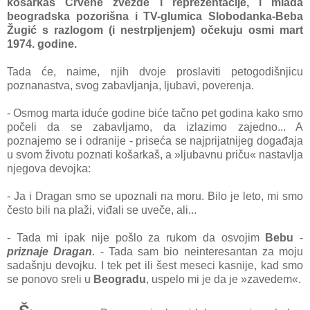
košarkaš Crvene zvezde i reprezentacije, i mlada
beogradska pozorišna i TV-glumica Slobodanka-Beba
Žugić s razlogom (i nestrpljenjem) očekuju osmi mart
1974. godine.
Tada će, naime, njih dvoje proslaviti petogodišnjicu
poznanastva, svog zabavljanja, ljubavi, poverenja.
- Osmog marta iduće godine biće tačno pet godina kako smo
počeli da se zabavljamo, da izlazimo zajedno... A
poznajemo se i odranije - priseća se najprijatnijeg događaja
u svom životu poznati košarkaš, a »ljubavnu priču« nastavlja
njegova devojka:
- Ja i Dragan smo se upoznali na moru. Bilo je leto, mi smo
često bili na plaži, viđali se uveče, ali...
- Tada mi ipak nije pošlo za rukom da osvojim
Bebu
-
priznaje Dragan
. - Tada sam bio neinteresantan za moju
sadašnju devojku. I tek pet ili šest meseci kasnije, kad smo
se ponovo sreli u
Beogradu
, uspelo mi je da je »zavedem«.