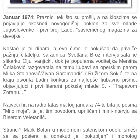
Januar 1974:
Praznici tek što su prošli, a na kioscima se
pojavljuje okasneli novogodišnji poklon za sve mlade
Jugoslovenke - prvi broj Lade, "savremenog magazina za
devojke".
Koštao je tri dinara, a evo čime je pokušao da privuče
pažnju čitateljki: saradnica Svetlana Broz intervjuisala je
slikarku Olju Ivanjicki, dok je popularna voditeljka Mersiha
Čolaković razgovarala na temu ljubavi sa operskim parom
Milka Stojanović/Živan Saramandić i Ružicom Sokić, te na
kraju otvorila Ladin konkurs za najlepše ljubavno pismo,
objavljujući i prvi literarni pokušaj mlade S. - "Trapavom
Zoranu... "
Najveći hit na radio talasima tog januara 74-te bila je pesma
"Milo moje", te je, tim povodom, upriličen i mini-intervju sa
Biserom Veletanlić.
Stranci? Mark Bolan u modernom satenskom odelu smeši
se sa postera, a odnekud je "pokupljen" i monolog