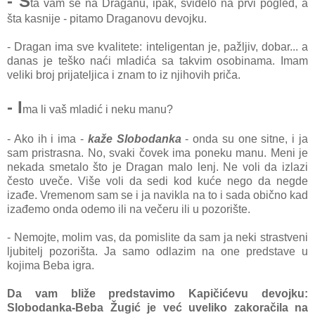
- Š
ta vam se na Draganu, ipak, svidelo na prvi pogled, a
šta kasnije - pitamo Draganovu devojku.
- Dragan ima sve kvalitete: inteligentan je, pažljiv, dobar... a
danas je teško naći mladića sa takvim osobinama. Imam
veliki broj prijateljica i znam to iz njihovih priča.
- I
ma li vaš mladić i neku manu?
- Ako ih i ima -
kaže Slobodanka
- onda su one sitne, i ja
sam pristrasna. No, svaki čovek ima poneku manu. Meni je
nekada smetalo što je Dragan malo lenj. Ne voli da izlazi
često uveče. Više voli da sedi kod kuće nego da negde
izađe. Vremenom sam se i ja navikla na to i sada obično kad
izađemo onda odemo ili na večeru ili u pozorište.
- Nemojte, molim vas, da pomislite da sam ja neki strastveni
ljubitelj pozorišta. Ja samo odlazim na one predstave u
kojima Beba igra.
Da vam bliže predstavimo Kapičićevu devojku:
Slobodanka-Beba Žugić je već uveliko zakoračila na