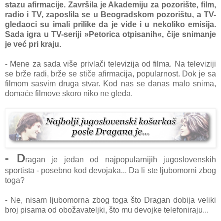
stazu afirmacije. Završila je Akademiju za pozorište, film,
radio i TV, zaposlila se u Beogradskom pozorištu, a TV-
gledaoci su imali prilike da je vide i u nekoliko emisija.
Sada igra u TV-seriji »Petorica otpisanih«, čije snimanje
je već pri kraju.
- Mene za sada više privlači televizija od filma. Na televiziji
se brže radi, brže se stiče afirmacija, popularnost. Dok je sa
filmom sasvim druga stvar. Kod nas se danas malo snima,
domaće filmove skoro niko ne gleda.
- D
ragan je jedan od najpopularnijih jugoslovenskih
sportista - posebno kod devojaka... Da li ste ljubomorni zbog
toga?
- Ne, nisam ljubomorna zbog toga što Dragan dobija veliki
broj pisama od obožavateljki, što mu devojke telefoniraju...