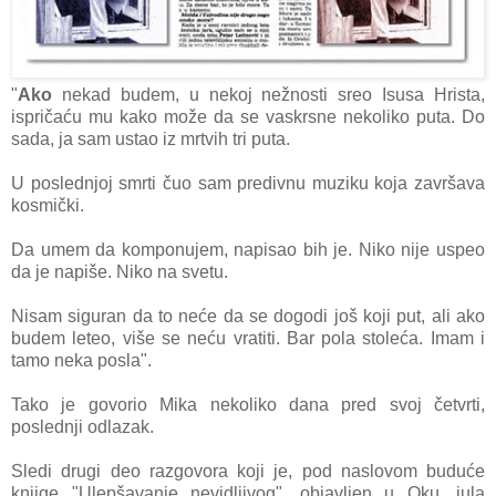
"
Ako
nekad budem, u nekoj nežnosti sreo Isusa Hrista,
ispričaću mu kako može da se vaskrsne nekoliko puta. Do
sada, ja sam ustao iz mrtvih tri puta.
U poslednjoj smrti čuo sam predivnu muziku koja završava
kosmički.
Da umem da komponujem, napisao bih je. Niko nije uspeo
da je napiše. Niko na svetu.
Nisam siguran da to neće da se dogodi još koji put, ali ako
budem leteo, više se neću vratiti. Bar pola stoleća. Imam i
tamo neka posla".
Tako je govorio Mika nekoliko dana pred svoj četvrti,
poslednji odlazak.
Sledi drugi deo razgovora koji je, pod naslovom buduće
knjige "Ulepšavanje nevidljivog", objavljen u Oku, jula