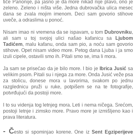
tiče Panonije, pa jasno je da more nikad nije plavo, ono je
zeleno. Zeleno i ništa više. Jedna dubrovačka ulica mesec
dana se zvala mojim imenom. Deci sam govorio stihove
uveče, a odraslima u ponoć.
Nisam imao ni vremena da se ispavam, u tom
Dubrovniku
,
ali sam u toj svojoj ulici našao kafanicu sa
Ljubom
Tadićem
, malu kafanu, onda sam pio, a noću sam govorio
stihove. Opet nisam video more. Petog dana Ljuba i ja smo
izuli cipele, ostavili smo ih. Pitali smo se, ima li mora.
Ja sam se prisećao da je bilo more. I bio je
Ibrica Jusić
sa
velikim psom. Pitali su i njega za more. Onda Jusić veže psa
za stolicu, donese mora u lavorima, svakom po jednu
razglednicu pruži u ruke, potpišem se na te fotografije,
potvrđujući da postoji more.
I to su videnja tog letnjeg mora. Leti i nema ničega. Srećom,
postoji letnje i zimsko more. Pravo more je izmišljeno kao i
prava literatura.
- Č
esto si spominjao korene. One iz
Sent Egziperijeve