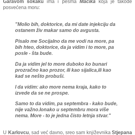
Garavom sokaku
ima i pesma
Maćika
koja je takođe
posvećena moru:
"Molio bih, doktorice, da mi date injekciju
da
ostanem živ makar samo do avgusta.
Pisalo me Socijalno da me vodi na more,
pa
bih hteo, doktorice, da ja vidim i to more,
pa
posle - šta bude.
Da ja vidim jel to more duboko ko bunar
i
prozračno kao prozor, ili kao sijalica,
ili kao
kad se nešto probuši.
I da vidim: ako more nema kraja,
kako to
izvede da se ne prospe.
Samo to da vidim, pa septembra - kako bude,
nije važno.
Ionako u septembru mora više
nema.
More - to je jedna čisto letnja stvar."
U
Karlovcu
, sad već davno, sreo sam književnika
Stjepana