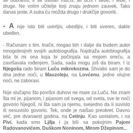
se odbraniš, ti se ustvari mučiš, ali učiš i sebe, i tebe, i
druge. Ne volim učitelje koji znaju jednom zauvek. Tako
danas jeste. A sutra ću možda drugo i drukčije govoriti.
- A
nije isto biti uverljiv, ubedljiv, i biti uveren, dakle
ubeđen.
- Računam s tim. Inače, mogao bih i dalje da budem autor
mnogobrojnih svojih autobiografija. Najdraža autobiografija
bila bi mi ona koja bi počinjala sa mojom smrću, a
završavala rođenjem. Sada, sada mogu još da biram. I iz
Njegoša
rado biram
Luču mikrokozma
. Shvatio sam je do
dna jedne noći, u
Mauzoleju
, na
Lovćenu
, jedne olujne
noći, ne zaboravi.
Nije slučajno što površni duhovi ne mare za Luču. Ne znam
šta mi je, pijanom, i pijanom od svega, od sveta, sve te noći
govorio Njegoš, ni šta sam ja njemu, svejedno da li suvislo
ili nesuvislo govorio. Tek, onde je naišao preokret. Davno
već, pre dvanaest godina, na
Cetinju
. Kao uostalom, i na
Pivi
, kada smo
Ljilja
i ja bili sa pokojnim
Pajom
Radovanovićem
,
Duškom Noninom, Mirom Džepinom...