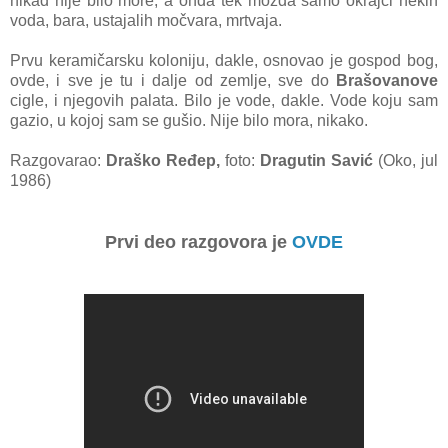
nikad nije bilo more, a onda tek možda samo okrajci nekih
voda, bara, ustajalih močvara, mrtvaja.
Prvu keramičarsku koloniju, dakle, osnovao je gospod bog,
ovde, i sve je tu i dalje od zemlje, sve do
Brašovanove
cigle, i njegovih palata. Bilo je vode, dakle. Vode koju sam
gazio, u kojoj sam se gušio. Nije bilo mora, nikako.
Razgovarao:
Draško Ređep,
foto:
Dragutin Savić
(Oko, jul
1986)
Prvi deo razgovora je
OVDE