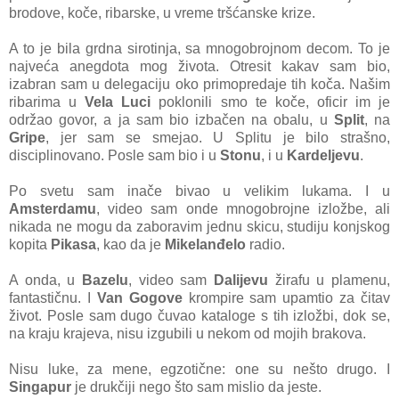
brodove, koče, ribarske, u vreme tršćanske krize.
A to je bila grdna sirotinja, sa mnogobrojnom decom. To je
najveća anegdota mog života. Otresit kakav sam bio,
izabran sam u delegaciju oko primopredaje tih koča. Našim
ribarima u
Vela Luci
poklonili smo te koče, oficir im je
održao govor, a ja sam bio izbačen na obalu, u
Split
, na
Gripe
, jer sam se smejao. U Splitu je bilo strašno,
disciplinovano. Posle sam bio i u
Stonu
, i u
Kardeljevu
.
Po svetu sam inače bivao u velikim lukama. I u
Amsterdamu
, video sam onde mnogobrojne izložbe, ali
nikada ne mogu da zaboravim jednu skicu, studiju konjskog
kopita
Pikasa
, kao da je
Mikelanđelo
radio.
A onda, u
Bazelu
, video sam
Dalijevu
žirafu u plamenu,
fantastičnu. I
Van Gogove
krompire sam upamtio za čitav
život. Posle sam dugo čuvao kataloge s tih izložbi, dok se,
na kraju krajeva, nisu izgubili u nekom od mojih brakova.
Nisu luke, za mene, egzotične: one su nešto drugo. I
Singapur
je drukčiji nego što sam mislio da jeste.