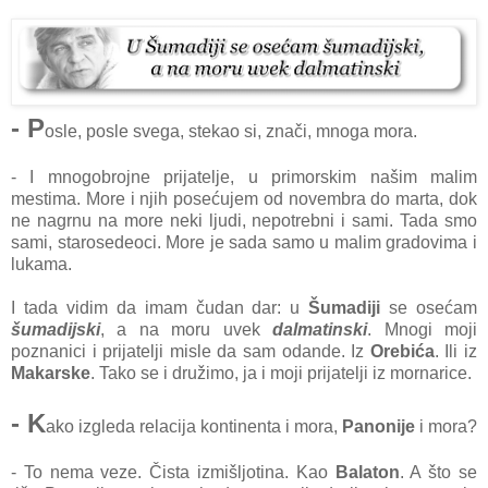
- P
osle, posle svega, stekao si, znači, mnoga mora.
- I mnogobrojne prijatelje, u primorskim našim malim
mestima. More i njih posećujem od novembra do marta, dok
ne nagrnu na more neki ljudi, nepotrebni i sami. Tada smo
sami, starosedeoci. More je sada samo u malim gradovima i
lukama.
I tada vidim da imam čudan dar: u
Šumadiji
se osećam
šumadijski
, a na moru uvek
dalmatinski
. Mnogi moji
poznanici i prijatelji misle da sam odande. Iz
Orebića
. Ili iz
Makarske
. Tako se i družimo, ja i moji prijatelji iz mornarice.
- K
ako izgleda relacija kontinenta i mora,
Panonije
i mora?
- To nema veze. Čista izmišljotina. Kao
Balaton
. A što se