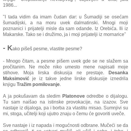
1986...
"I tada vidim da imam čudan dar: u Šumadiji se osećam
šumadijski, a na moru uvek dalmatinski. Mnogi moji
poznanici i prijatelji misle da sam odande. Iz Orebića. Ili iz
Makarske. Tako se i družimo, ja i moji prijatelji iz mornarice"
- K
ako pišeš pesme, vlastite pesme?
- Mnogo čitam, a pesme pišem uvek gde se ne slažem sa
pročitanim. Ne može niko umesto mene napisati moje
stihove. Moja lirska diskusija ne prestaje.
Desanka
Maksimović
je iz takve jedne lirske diskusije iznedrila
knjigu
Tražim pomilovanje
.
A ja pokušavam da sledim
Platonove
odredbe o dijalogu.
Tu sam naišao na istinske provokacije, na izazov. Sve
nastaje iz dijaloga, pa i borba za vlastitu misao. Sumnjivi su
mi, stoga, učitelji koji ujutro znaju o čemu će govoriti uveče.
Sve nastaje i iz napada i mogućnosti odbrane. Mučeći se da