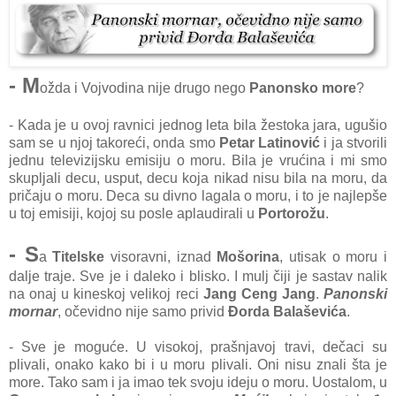
- M
ožda i Vojvodina nije drugo nego
Panonsko more
?
- Kada je u ovoj ravnici jednog leta bila žestoka jara, ugušio
sam se u njoj takoreći, onda smo
Petar Latinović
i ja stvorili
jednu televizijsku emisiju o moru. Bila je vrućina i mi smo
skupljali decu, usput, decu koja nikad nisu bila na moru, da
pričaju o moru. Deca su divno lagala o moru, i to je najlepše
u toj emisiji, kojoj su posle aplaudirali u
Portorožu
.
- S
a
Titelske
visoravni, iznad
Mošorina
, utisak o moru i
dalje traje. Sve je i daleko i blisko. I mulj čiji je sastav nalik
na onaj u kineskoj velikoj reci
Jang Ceng Jang
.
Panonski
mornar
, očevidno nije samo privid
Đorda Balaševića
.
- Sve je moguće. U visokoj, prašnjavoj travi, dečaci su
plivali, onako kako bi i u moru plivali. Oni nisu znali šta je
more. Tako sam i ja imao tek svoju ideju o moru. Uostalom, u