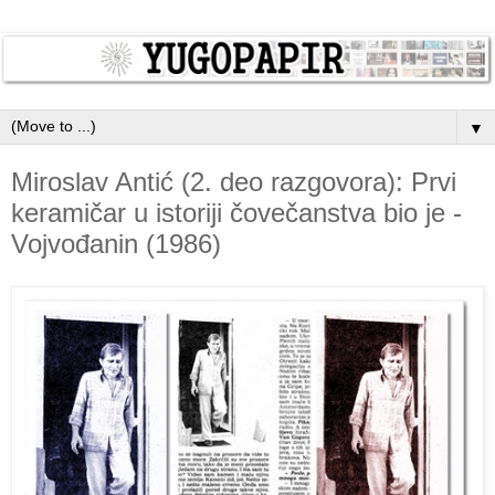
▼
Miroslav Antić (2. deo razgovora): Prvi
keramičar u istoriji čovečanstva bio je -
Vojvođanin (1986)