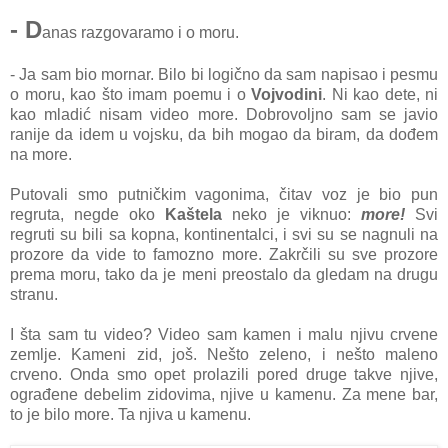
- D
anas razgovaramo i o moru.
- Ja sam bio mornar. Bilo bi logično da sam napisao i pesmu
o moru, kao što imam poemu i o
Vojvodini
. Ni kao dete, ni
kao mladić nisam video more. Dobrovoljno sam se javio
ranije da idem u vojsku, da bih mogao da biram, da dođem
na more.
Putovali smo putničkim vagonima, čitav voz je bio pun
regruta, negde oko
Kaštela
neko je viknuo:
more!
Svi
regruti su bili sa kopna, kontinentalci, i svi su se nagnuli na
prozore da vide to famozno more. Zakrčili su sve prozore
prema moru, tako da je meni preostalo da gledam na drugu
stranu.
I šta sam tu video? Video sam kamen i malu njivu crvene
zemlje. Kameni zid, još. Nešto zeleno, i nešto maleno
crveno. Onda smo opet prolazili pored druge takve njive,
ograđene debelim zidovima, njive u kamenu. Za mene bar,
to je bilo more. Ta njiva u kamenu.