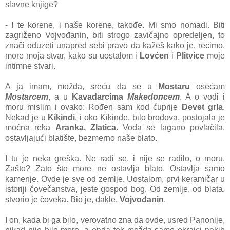
slavne knjige?
- I te korene, i naše korene, takođe. Mi smo nomadi. Biti
zagriženo Vojvođanin, biti strogo zavičajno opredeljen, to
znači oduzeti unapred sebi pravo da kažeš kako je, recimo,
more moja stvar, kako su uostalom i
Lovćen
i
Plitvice
moje
intimne stvari.
A ja imam, možda, sreću da se u
Mostaru
osećam
Mostarcem
, a u
Kavadarcima
Makedoncem
. A o vodi i
moru mislim i ovako: Rođen sam kod ćuprije
Devet grla
.
Nekad je u
Kikindi
, i oko Kikinde, bilo brodova, postojala je
moćna reka
Aranka, Zlatica
. Voda se lagano povlačila,
ostavljajući blatište, bezmerno naše blato.
I tu je neka greška. Ne radi se, i nije se radilo, o moru.
Zašto? Zato što more ne ostavlja blato. Ostavlja samo
kamenje. Ovde je sve od zemlje. Uostalom, prvi keramičar u
istoriji čovečanstva, jeste gospod bog. Od zemlje, od blata,
stvorio je čoveka. Bio je, dakle,
Vojvođanin
.
I on, kada bi ga bilo, verovatno zna da ovde, usred Panonije,