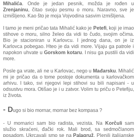
Mihalića
. Onde je jedan pesnik, možda je rođen u
Zrenjaninu
, čitao svoju pesmu o moru. Naravno, sve je
izmišljeno. Kao što je moja Vojvodina sasvim izmišljena.
I tamo je meni pričao tata Mihalić kako je
Petefi
, koji je imao
stihove o moru, silno želeo da vidi to čudo, svojim očima.
Bio je stacioniran u Karlovcu. I jednog dana, on je iz
Karlovca pobegao. Hteo je da vidi more. Vijaju ga patrole i
napokon uhvate u
Gorskom kotaru
. I nisu ga pustili da vidi
more.
Posle ga vrate, ali ne u Karlovac, nego u
Mađarsku
. Mihalić
mi je pričao da o tome postoje dokumenta u karlovačkom
arhivu. I tako, svi njegovi lepi stihovi su bili napisani - u
odsustvu mora. Otišao je i u zatvor. Volim tu priču o Petefiju,
iz života.
- D
ugo si bio mornar, mornar bez kompasa ?
- U mornarici sam bio radista, vezista. Na
Korčuli
sam
služio skraćeni, đački rok. Mali brod, sa sedmočlanom
posadom. Ukrcavali smo se na
Palagruž
. Plenili italijanske