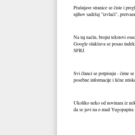
Prašnjave stranice se čiste i preg
njihov sadržaj "izvlači", pretvara
Na taj način, brojni tekstovi osu
Google olakšava se posao indeks
SFRJ.
Svi članci se potpisuju - čime s
posebne informacije i lične utis
Ukoliko neko od novinara iz neka
da se javi na e-mail Yugopapira 