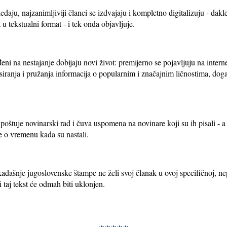
ledaju, najzanimljiviji članci se izdvajaju i kompletno digitalizuju - dak
 u tekstualni format - i tek onda objavljuje.
đeni na nestajanje dobijaju novi život: premijerno se pojavljuju na intern
iranja i pružanja informacija o popularnim i značajnim ličnostima, do
e poštuje novinarski rad i čuva uspomena na novinare koji su ih pisali -
ke o vremenu kada su nastali.
dašnje jugoslovenske štampe ne želi svoj članak u ovoj specifičnoj, nep
i taj tekst će odmah biti uklonjen.