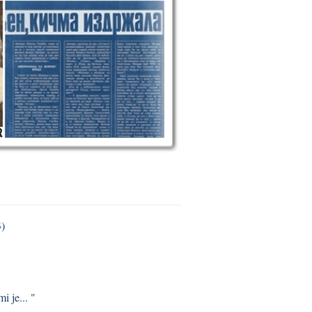
3)
i je... "