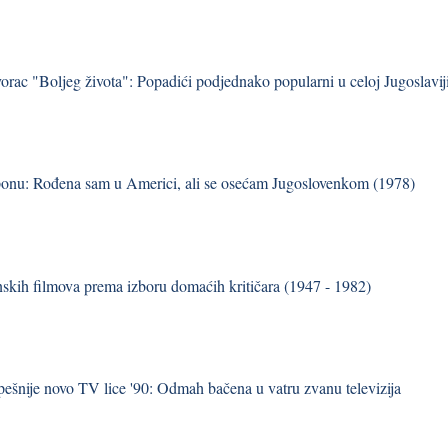
vorac "Boljeg života": Popadići podjednako popularni u celoj Jugoslavij
onu: Rođena sam u Americi, ali se osećam Jugoslovenkom (1978)
skih filmova prema izboru domaćih kritičara (1947 - 1982)
pešnije novo TV lice '90: Odmah bačena u vatru zvanu televizija