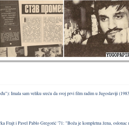
u"): Imala sam veliku sreću da svoj prvi film radim u Jugoslaviji (198
ka Frajt i Pavel Pablo Gregorić '71: "Boža je kompletna žena, oslonac m