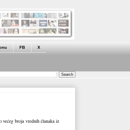
eonu
FB
X
o većeg broja vrednih članaka iz