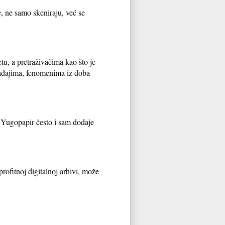
le, ne samo skeniraju, već se
etu, a pretraživačima kao što je
gađajima, fenomenima iz doba
 a Yugopapir često i sam dodaje
rofitnoj digitalnoj arhivi, može