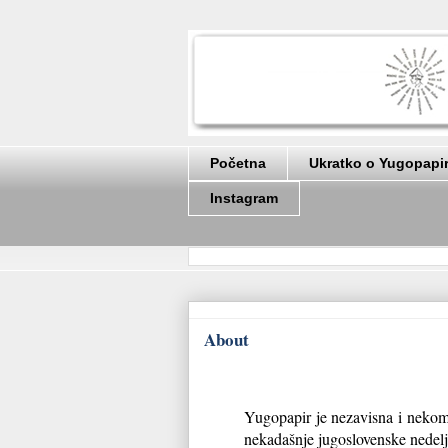
Početna
Ukratko o Yugopapi
Instagram
About
Yugopapir je nezavisna i nekome
nekadašnje jugoslovenske nedelj