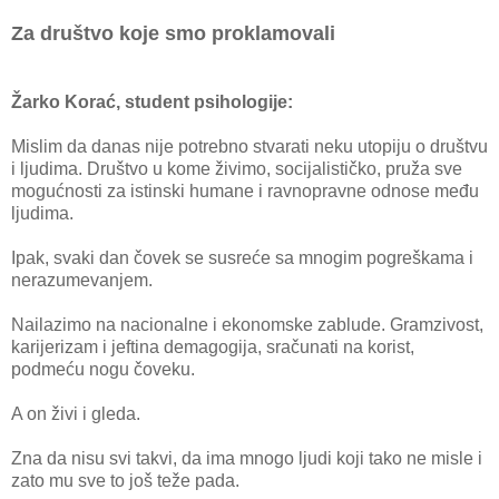
Za društvo koje smo proklamovali
Žarko Korać, student psihologije:
Mislim da danas nije potrebno stvarati neku utopiju o društvu
i ljudima. Društvo u kome živimo, socijalističko, pruža sve
mogućnosti za istinski humane i ravnopravne odnose među
ljudima.
Ipak, svaki dan čovek se susreće sa mnogim pogreškama i
nerazumevanjem.
Nailazimo na nacionalne i ekonomske zablude. Gramzivost,
karijerizam i jeftina demagogija, sračunati na korist,
podmeću nogu čoveku.
A on živi i gleda.
Zna da nisu svi takvi, da ima mnogo ljudi koji tako ne misle i
zato mu sve to još teže pada.