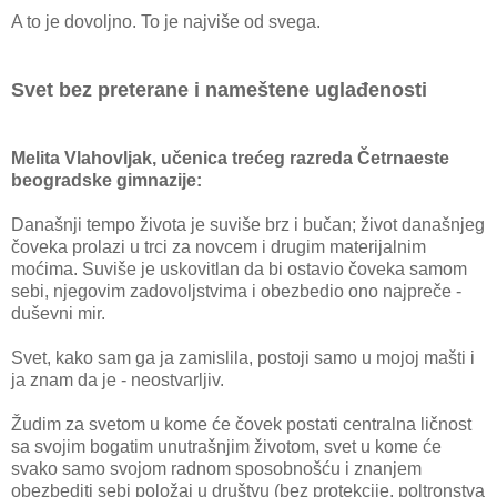
A to je dovoljno. To je najviše od svega.
Svet bez preterane i nameštene uglađenosti
Melita Vlahovljak, učenica trećeg razreda Četrnaeste
beogradske gimnazije:
Današnji tempo života je suviše brz i bučan; život današnjeg
čoveka prolazi u trci za novcem i drugim materijalnim
moćima. Suviše je uskovitlan da bi ostavio čoveka samom
sebi, njegovim zadovoljstvima i obezbedio ono najpreče -
duševni mir.
Svet, kako sam ga ja zamislila, postoji samo u mojoj mašti i
ja znam da je - neostvarljiv.
Žudim za svetom u kome će čovek postati centralna ličnost
sa svojim bogatim unutrašnjim životom, svet u kome će
svako samo svojom radnom sposobnošću i znanjem
obezbediti sebi položaj u društvu (bez protekcije, poltronstva