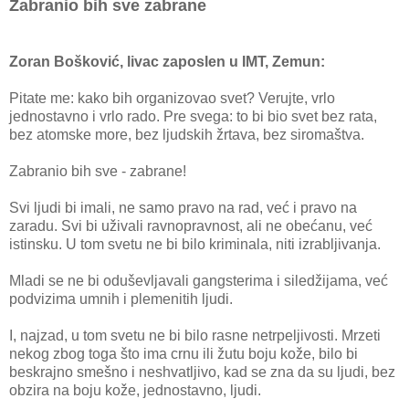
Zabranio bih sve zabrane
Zoran Bošković, livac zaposlen u IMT, Zemun:
Pitate me: kako bih organizovao svet? Verujte, vrlo
jednostavno i vrlo rado. Pre svega: to bi bio svet bez rata,
bez atomske more, bez ljudskih žrtava, bez siromaštva.
Zabranio bih sve - zabrane!
Svi ljudi bi imali, ne samo pravo na rad, već i pravo na
zaradu. Svi bi uživali ravnopravnost, ali ne obećanu, već
istinsku. U tom svetu ne bi bilo kriminala, niti izrabljivanja.
Mladi se ne bi oduševljavali gangsterima i siledžijama, već
podvizima umnih i plemenitih ljudi.
I, najzad, u tom svetu ne bi bilo rasne netrpeljivosti. Mrzeti
nekog zbog toga što ima crnu ili žutu boju kože, bilo bi
beskrajno smešno i neshvatljivo, kad se zna da su ljudi, bez
obzira na boju kože, jednostavno, ljudi.