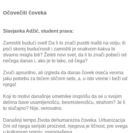
Očovečiti čoveka
Slavjanka Adžić, student prava:
Zamisliti budući svet! Da li to znači pustiti mašti na volju: ili
poći skoroj budućnosti i zamisliti je onakvom kakva bi
stvarno mogla biti? Želeti novi svet, da li to znači pobeći od
nečega danas i, ako je to tako, od čega?
Zvuči apsurdno, ali izgleda da danas čovek oseća veoma
jaku potrebu za bićem sličnim sebi, a, u isto vreme i beži od
njega!
Koji to motivi današnje umetnike inspirišu da se u svojim
delima bave usamljenošću, besmislenošću, strahom? Je li
to slučajno? Nije, verovatno.
Današnji tempo života dehumanizira čoveka. Urbanizacija
čini od njega serijski proizvod, njegova je ličnost, pre svega
u kulturnom smislu, osiromašena.