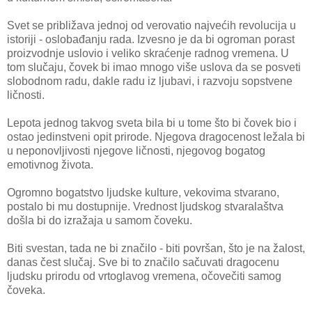
Svet se približava jednoj od verovatio najvećih revolucija u
istoriji - oslobađanju rada. Izvesno je da bi ogroman porast
proizvodnje uslovio i veliko skraćenje radnog vremena. U
tom slučaju, čovek bi imao mnogo više uslova da se posveti
slobodnom radu, dakle radu iz ljubavi, i razvoju sopstvene
ličnosti.
Lepota jednog takvog sveta bila bi u tome što bi čovek bio i
ostao jedinstveni opit prirode. Njegova dragocenost ležala bi
u neponovljivosti njegove ličnosti, njegovog bogatog
emotivnog života.
Ogromno bogatstvo ljudske kulture, vekovima stvarano,
postalo bi mu dostupnije. Vrednost ljudskog stvaralaštva
došla bi do izražaja u samom čoveku.
Biti svestan, tada ne bi značilo - biti površan, što je na žalost,
danas čest slučaj. Sve bi to značilo sačuvati dragocenu
ljudsku prirodu od vrtoglavog vremena, očovečiti samog
čoveka.