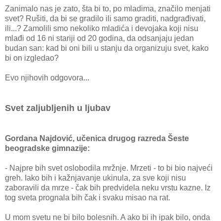
Zanimalo nas je zato, šta bi to, po mladima, značilo menjati
svet? Rušiti, da bi se gradilo ili samo graditi, nadgrađivati,
ili...? Zamolili smo nekoliko mladića i devojaka koji nisu
mlađi od 16 ni stariji od 20 godina, da odsanjaju jedan
budan san: kad bi oni bili u stanju da organizuju svet, kako
bi on izgledao?
Evo njihovih odgovora...
Svet zaljubljenih u ljubav
Gordana Najdović, učenica drugog razreda Šeste
beogradske gimnazije:
- Najpre bih svet oslobodila mržnje. Mrzeti - to bi bio najveći
greh. Iako bih i kažnjavanje ukinula, za sve koji nisu
zaboravili da mrze - čak bih predvidela neku vrstu kazne. Iz
tog sveta prognala bih čak i svaku misao na rat.
U mom svetu ne bi bilo bolesnih. A ako bi ih ipak bilo, onda