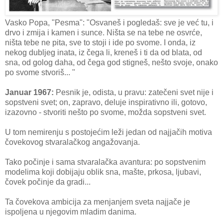
Vasko Popa, "Pesma": "Osvaneš i pogledaš: sve je već tu, i
drvo i zmija i kamen i sunce. Ništa se na tebe ne osvrće,
ništa tebe ne pita, sve to stoji i ide po svome. I onda, iz
nekog dubljeg inata, iz čega li, kreneš i ti da od blata, od
sna, od golog daha, od čega god stigneš, nešto svoje, onako
po svome stvoriš... "
Januar 1967:
Pesnik je, odista, u pravu: zatečeni svet nije i
sopstveni svet; on, zapravo, deluje inspirativno ili, gotovo,
izazovno - stvoriti nešto po svome, možda sopstveni svet.
U tom nemirenju s postojećim leži jedan od najjačih motiva
čovekovog stvaralačkog angažovanja.
Tako počinje i sama stvaralačka avantura: po sopstvenim
modelima koji dobijaju oblik sna, mašte, prkosa, ljubavi,
čovek počinje da gradi...
Ta čovekova ambicija za menjanjem sveta najjače je
ispoljena u njegovim mladim danima.