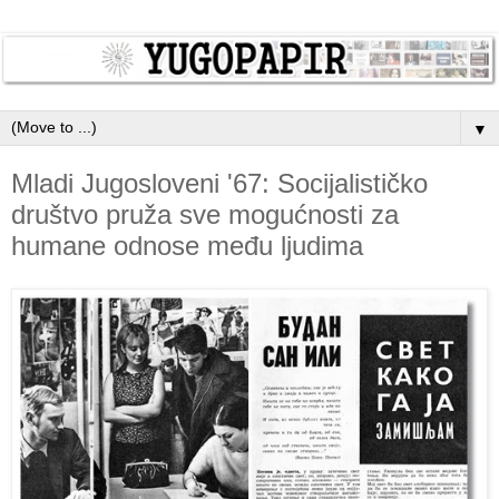
▼
Mladi Jugosloveni '67: Socijalističko
društvo pruža sve mogućnosti za
humane odnose među ljudima