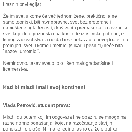
i raznih privilegija).
Želim svet u kome će već jednom žene, praktično, a ne
samo teorijski, biti ravnopravne, svet bez preterane i
nameštene uglađenosti, društvenih predrasuda i konvencija,
svet koji ide u pozorišta i na koncerte iz istinske potrebe, iz
ličnog zadovoljstva, a ne da bi se pokazao u novoj toaleti na
premijeri, svet u kome umetnici (slikari i pesnici) neće bita
"nazovi umetnici".
Neminovno, takav svet bi bio lišen malograđanštine i
licemerstva.
Kad bi mladi imali svoj kontinent
Vlada Petrović, student prava:
Mladi idu putem koji im odgovara i ne obaziru se mnogo na
razne norme ponašanja, koje, na razočaranje starijih,
ponekad i prekrše. Njima je jedino jasno da žele put koji