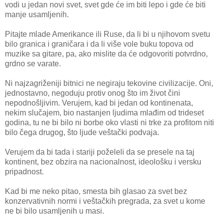
vodi u jedan novi svet, svet gde će im biti lepo i gde će biti
manje usamljenih.
Pitajte mlade Amerikance ili Ruse, da li bi u njihovom svetu
bilo granica i graničara i da li više vole buku topova od
muzike sa gitare, pa, ako mislite da će odgovoriti potvrdno,
grdno se varate.
Ni najzagriženiji bitnici ne negiraju tekovine civilizacije. Oni,
jednostavno, negoduju protiv onog što im život čini
nepodnošljivim. Verujem, kad bi jedan od kontinenata,
nekim slučajem, bio nastanjen ljudima mlađim od trideset
godina, tu ne bi bilo ni borbe oko vlasti ni trke za profitom niti
bilo čega drugog, što ljude veštački podvaja.
Verujem da bi tada i stariji poželeli da se presele na taj
kontinent, bez obzira na nacionalnost, ideološku i versku
pripadnost.
Kad bi me neko pitao, smesta bih glasao za svet bez
konzervativnih normi i veštačkih pregrada, za svet u kome
ne bi bilo usamljenih u masi.