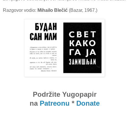
Razgovor vodio:
Mihailo Blečić
(Bazar, 1967.)
Podržite Yugopapir
na
Patreonu
*
Donate