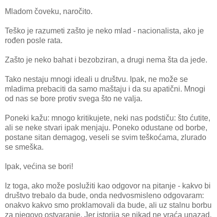
Mladom čoveku, naročito.
Teško je razumeti zašto je neko mlad - nacionalista, ako je
rođen posle rata.
Zašto je neko bahat i bezobziran, a drugi nema šta da jede.
Tako nestaju mnogi ideali u društvu. Ipak, ne može se
mladima prebaciti da samo maštaju i da su apatični. Mnogi
od nas se bore protiv svega što ne valja.
Poneki kažu: mnogo kritikujete, neki nas podstiču: što ćutite,
ali se neke stvari ipak menjaju. Poneko odustane od borbe,
postane sitan demagog, veseli se svim teškoćama, zlurado
se smeška.
Ipak, većina se bori!
Iz toga, ako može poslužiti kao odgovor na pitanje - kakvo bi
društvo trebalo da bude, onda nedvosmisleno odgovaram:
onakvo kakvo smo proklamovali da bude, ali uz stalnu borbu
za njegovo ostvaranje. Jer istorija se nikad ne vraća unazad.