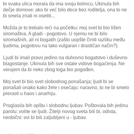
bi svaka ulica morala da ima svoju bolnicu. Ukinula bih
dečje domove: ako bi već bilo dece bez roditelja, ona to ne
bi smela znati ni osetiti...
Možda je to trebalo reći na početku: moj svet bi bio lišen
siromaštva. A gladi - pogotovo. U njemu ne bi bilo
siromašnih, ali ni bogatih (zašto uopšte činiti razliku među
ljudima, pogotovu na tako vulgaran i drastičan način?).
Ljudi bi imali pravo jedino na duhovno bogatstvo i duševno
blagostanje. Ukinula bih sve ostale vidove bogaćenja. Ne
verujem da bi neko zbog toga bio pogođen.
Moj svet bi bio svet slobodnog ponašanja; ljudi bi se
ponašali onako kako žele i osećaju: naravno, to ne bi smelo
prerasti u haos i anarhiju.
Proglasila bih opštu i slobodnu ljubav. Poštovala bih jedinu
parolu: volite se ljudi. Žitelji novog sveta bili bi, odista,
neobični: svi bi bili zaljubljeni u - ljubav.