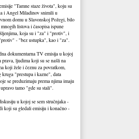
emisije "Tamne staze života", koju su
ca i Angel Miladinov snimili u
nom domu u Slavonskoj Požegi, bilo
e mnogih listova i časopisa ispune
jenjima, koja su i "za" i "protiv", i
"protiv" - "bez ustupka", kao i "za".
jedna dokumentarna TV emisija u kojoj
 prava, ljudima koji su se našli na
a koji žele i čeznu za povratkom,
g kruga "prestupa i kazne", data
koje se preduzimaju prema njima imaju
 upravo tamo "gde su stali".
iskusiju u kojoj se sem stručnjaka -
di koji su gledali emisiju i konačno -