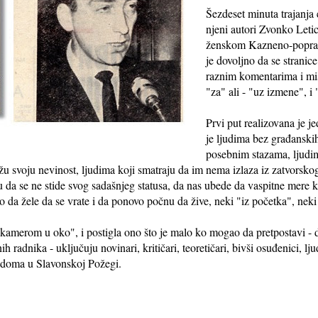
Šezdeset minuta trajanja 
njeni autori Zvonko Leti
ženskom Kazneno-poprav
je dovoljno da se stranic
raznim komentarima i mišl
"za" ali - "uz izmene", i 
Prvi put realizovana je 
je ljudima bez građanskih
posebnim stazama, ljudim
ažu svoju nevinost, ljudima koji smatraju da im nema izlaza iz zatvorsko
 da se ne stide svog sadašnjeg statusa, da nas ubede da vaspitne mere 
da žele da se vrate i da ponovo počnu da žive, neki "iz početka", neki
- "kamerom u oko", i postigla ono što je malo ko mogao da pretpostavi - d
h radnika - uključuju novinari, kritičari, teoretičari, bivši osuđenici, lju
 doma u Slavonskoj Požegi.