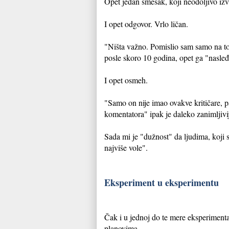
Opet jedan smešak, koji neodoljivo izvl
I opet odgovor. Vrlo ličan.
"Ništa važno. Pomislio sam samo na to 
posle skoro 10 godina, opet ga "nasle
I opet osmeh.
"Samo on nije imao ovakve kritičare, 
komentatora" ipak je daleko zanimljivi
Sada mi je "dužnost" da ljudima, koji s
najviše vole".
Eksperiment u eksperimentu
Čak i u jednoj do te mere eksperimenta
planovima.