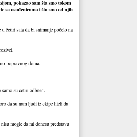
isijom, pokazao sam šta smo tokom
ade sa osuđenicama i šta smo od njih
 u četiri sata da bi snimanje počelo na
ozivci.
neno-popravnog doma.
 samo su četiri odbile".
ro da su nam ljudi iz ekipe hteli da
e nisu mogle da mi donesu predstavu