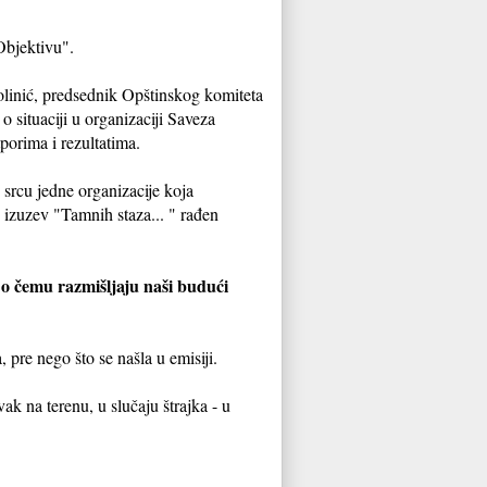
Objektivu".
linić, predsednik Opštinskog komiteta
situaciji u organizaciji Saveza
porima i rezultatima.
 srcu jedne organizacije koja
, izuzev "Tamnih staza... " rađen
 o čemu razmišljaju naši budući
 pre nego što se našla u emisiji.
ak na terenu, u slučaju štrajka - u