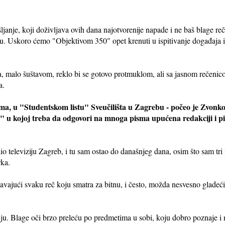
janje, koji doživljava ovih dana najotvorenije napade i ne baš blage reč
u. Uskoro ćemo "Objektivom 350" opet krenuti u ispitivanje događaja i l
, malo šuštavom, reklo bi se gotovo protmuklom, ali sa jasnom rečeni
a.
nima, u "Studentskom listu" Sveučilišta u Zagrebu - počeo je Zvon
 u kojoj treba da odgovori na mnoga pisma upućena redakciji i pi
 televiziju Zagreb, i tu sam ostao do današnjeg dana, osim što sam tri 
rka.
ašavajući svaku reč koju smatra za bitnu, i često, možda nesvesno gladeć
ju. Blage oči brzo preleću po predmetima u sobi, koju dobro poznaje i ne