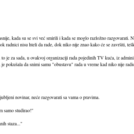
nije, kada su se svi već smirili i kada se moglo razložno razgovarati.
ok radnici nisu hteli da rade, dok niko nije znao kako će se završiti, tešk
li to je za sada, u ovakvoj organizaciji rada pojedinih TV kuća, iz admin
e pokušala da snimi samu "obustavu" rada u vreme kad niko nije radio. A
aljubljeni novinar, neće razgovarati sa vama o pravima.
am samo studirao!"
ih staza..."