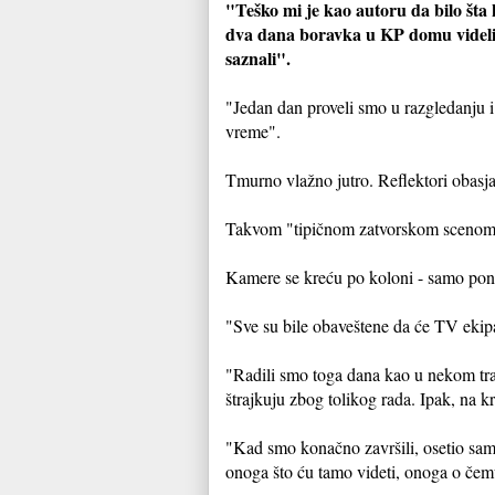
"Teško mi je kao autoru da bilo št
dva dana boravka u KP domu videli, š
saznali".
"Jedan dan proveli smo u razgledanju i 
vreme".
Tmurno vlažno jutro. Reflektori obasja
Takvom "tipičnom zatvorskom scenom" 
Kamere se kreću po koloni - samo pone
"Sve su bile obaveštene da će TV ekipa
"Radili smo toga dana kao u nekom tran
štrajkuju zbog tolikog rada. Ipak, na kr
"Kad smo konačno završili, osetio sam
onoga što ću tamo videti, onoga o čem