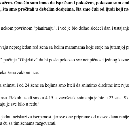
a kažem. Ono što sam imao da ispričam i pokažem, pokazao sam em
ta smo pročitali u debelim dosijeima, šta smo čuli od ljudi koji r
nekom površnom "planiranju", i već je bio došao sledeći dan i ustajanje
vaju nepregledan red žena sa belim maramama koje stoje na jutarnjoj pr
počinje "Objektiv" da bi posle pokazao sve netipičnosti jednog kaz
ka žena zakloni lice.
 snimati i od 24 žene sa kojima smo hteli da snimimo direktne intervjue
su. Rekoh ustali smo u 4.15, a završetak snimanja je bio u 23 sata. Sko
aju je sve bilo u redu".
 jednu neiskazivu iscrpenost, jer sve one pripreme od mesec dana ranij
u ću sa tim ženama razgovarati.