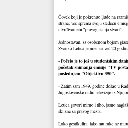
Čovek koji je pokrenuo ljude na razmišl
strane, već sprema svoju sledeću emisij
utvrđivanjem "pravog stanja stvari".
Jednostavan, sa osobenom bojom glasa
Zvonko Letica je novinar već 20 godin
- Počelo je to još u studentskim da
početak snimanja emisije "TV pošta"
poslednjem "Objektivu 350".
- Zatim sam 1949. godine došao u Radio
Jugoslovenske radio televizije iz Njujo
Letica govori mirno i tiho, jasno nagl
sklizne sa pravog mesta.
Lako gestikulira, iako mu ruke ne miru