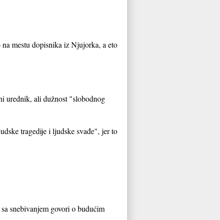
 na mestu dopisnika iz Njujorka, a eto
ni urednik, ali dužnost "slobodnog
dske tragedije i ljudske svađe", jer to
ca sa snebivanjem govori o budućim