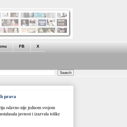
eonu
FB
X
ih prava
ija odavno nije jednom svojom
stalasala javnost i izazvala tolike