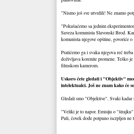
"Nismo još sve utvrdili! Ne znamo potp
"Pokušaćemo sa jednim eksperimentom 
Saveza komunista Slavonski Brod. Kamer
komunista njegove opštine, govoriće o 
Pratićemo ga i svaka njegova reč treba 
doživljava korenite promene. Teško je s
filmskom kamerom.
Uskoro ćete gledati i "Objektiv" me
intelektualci. Još ne znam kako će s
Gledali smo "Objektive". Svaki kadar st
"Veliki je to napor. Emisiju o "štrajku
Puli, čovek dođe potpuno iscrpljen ne 