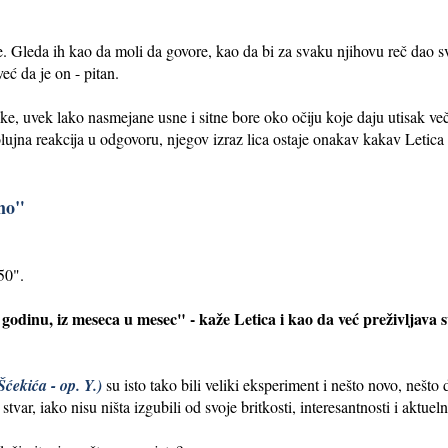
 Gleda ih kao da moli da govore, kao da bi za svaku njihovu reč dao sv
već da je on - pitan.
e, uvek lako nasmejane usne i sitne bore oko očiju koje daju utisak veči
ujna reakcija u odgovoru, njegov izraz lica ostaje onakav kakav Letica ž
emo"
50".
u godinu, iz meseca u mesec" - kaže Letica i kao da već preživljava s
ćekića - op. Y.)
su isto tako bili veliki eksperiment i nešto novo, nešto
tvar, iako nisu ništa izgubili od svoje britkosti, interesantnosti i aktueln