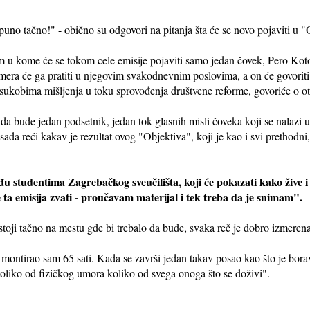
uno tačno!" - obično su odgovori na pitanja šta će se novo pojaviti u "
u kome će se tokom cele emisije pojaviti samo jedan čovek, Pero Koto
a će ga pratiti u njegovim svakodnevnim poslovima, a on će govoriti o 
sukobima mišljenja u toku sprovođenja društvene reforme, govoriće o ot
da bude jedan podsetnik, jedan tok glasnih misli čoveka koji se nalazi u
ada reći kakav je rezultat ovog "Objektiva", koji je kao i svi prethodni
đu studentima Zagrebačkog sveučilišta, koji će pokazati kako žive i
e ta emisija zvati - proučavam materijal i tek treba da je snimam".
oji tačno na mestu gde bi trebalo da bude, svaka reč je dobro izmerena,
" montirao sam 65 sati. Kada se završi jedan takav posao kao što je borav
toliko od fizičkog umora koliko od svega onoga što se doživi".