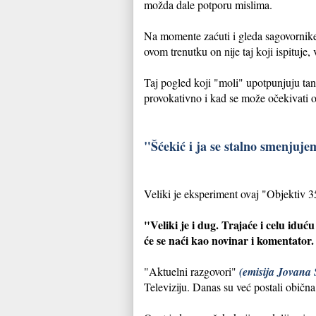
možda dale potporu mislima.
Na momente zaćuti i gleda sagovornike.
ovom trenutku on nije taj koji ispituje, 
Taj pogled koji "moli" upotpunjuju tank
provokativno i kad se može očekivati ol
"Šćekić i ja se stalno smenjuj
Veliki je eksperiment ovaj "Objektiv 3
"Veliki je i dug. Trajaće i celu iduć
će se naći kao novinar i komentator.
"Aktuelni razgovori"
(emisija Jovana Š
Televiziju. Danas su već postali obična s