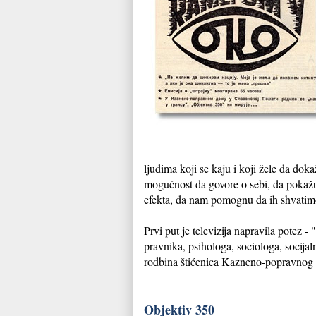
ljudima koji se kaju i koji žele da dok
mogućnost da govore o sebi, da pokažu
efekta, da nam pomognu da ih shvatimo 
Prvi put je televizija napravila potez 
pravnika, psihologa, sociologa, socijalni
rodbina štićenica Kazneno-popravnog
Objektiv 350