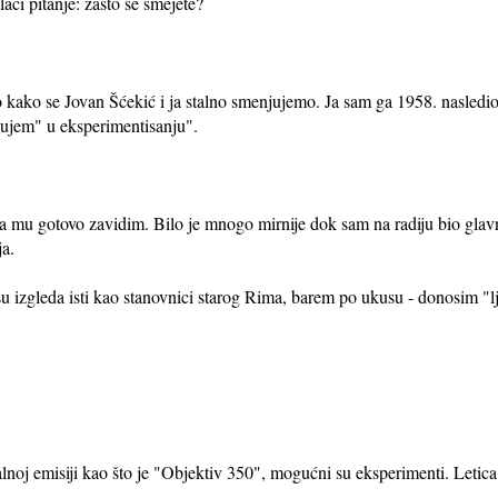
ači pitanje: zašto se smejete?
kako se Jovan Šćekić i ja stalno smenjujemo. Ja sam ga 1958. nasledio
đujem" u eksperimentisanju".
pa mu gotovo zavidim. Bilo je mnogo mirnije dok sam na radiju bio glav
ja.
u izgleda isti kao stanovnici starog Rima, barem po ukusu - donosim "lju
lnoj emisiji kao što je "Objektiv 350", mogućni su eksperimenti. Leti