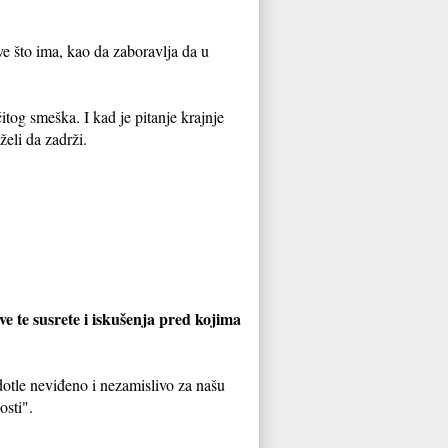
e što ima, kao da zaboravlja da u
tog smeška. I kad je pitanje krajnje
eli da zadrži.
ve te susrete i iskušenja pred kojima
 dotle neviđeno i nezamislivo za našu
osti".