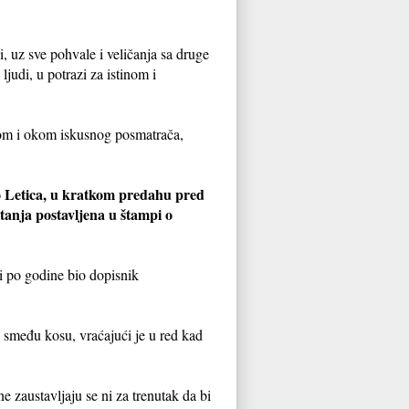
i, uz sve pohvale i veličanja sa druge
judi, u potrazi za istinom i
com i okom iskusnog posmatrača,
ko Letica, u kratkom predahu pred
tanja postavljena u štampi o
i po godine bio dopisnik
i smeđu kosu, vraćajući je u red kad
 zaustavljaju se ni za trenutak da bi