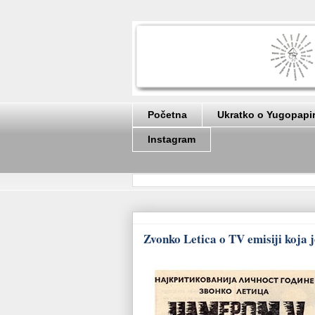
Početna
Ukratko o Yugopapi
Instagram
Zvonko Letica o TV emisiji koja 