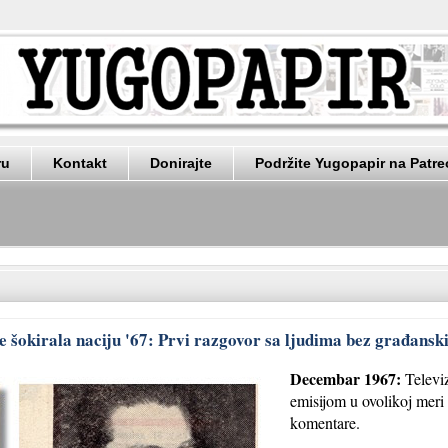
ru
Kontakt
Donirajte
Podržite Yugopapir na Patr
je šokirala naciju '67: Prvi razgovor sa ljudima bez građansk
Decembar 1967:
Televiz
emisijom u ovolikoj meri u
komentare.