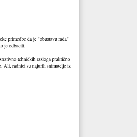
 Neke primedbe da je "obustavu rada"
o je odbaciti.
istrativno-tehničkih razloga praktično
li, radnici su najurili snimatelje iz