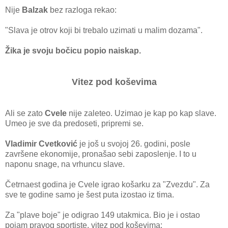
Nije
Balzak
bez razloga rekao:
"Slava je otrov koji bi trebalo uzimati u malim dozama".
Žika je svoju bočicu popio naiskap.
Vitez pod koševima
Ali se zato
Cvele
nije zaleteo. Uzimao je kap po kap slave.
Umeo je sve da predoseti, pripremi se.
Vladimir Cvetković
je još u svojoj 26. godini, posle
završene ekonomije, pronašao sebi zaposlenje. I to u
naponu snage, na vrhuncu slave.
Četrnaest godina je Cvele igrao košarku za "Zvezdu". Za
sve te godine samo je šest puta izostao iz tima.
Za "plave boje" je odigrao 149 utakmica. Bio je i ostao
pojam pravog sportiste, vitez pod koševima: