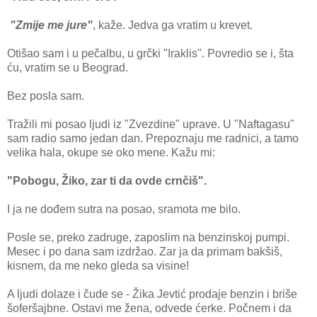
"Zmije me jure"
, kaže. Jedva ga vratim u krevet.
Otišao sam i u pečalbu, u grčki "Iraklis". Povredio se i, šta
ću, vratim se u Beograd.
Bez posla sam.
Tražili mi posao ljudi iz "Zvezdine" uprave. U "Naftagasu"
sam radio samo jedan dan. Prepoznaju me radnici, a tamo
velika hala, okupe se oko mene. Kažu mi:
"Pobogu, Žiko, zar ti da ovde crnčiš".
I ja ne dođem sutra na posao, sramota me bilo.
Posle se, preko zadruge, zaposlim na benzinskoj pumpi.
Mesec i po dana sam izdržao. Zar ja da primam bakšiš,
kisnem, da me neko gleda sa visine!
A ljudi dolaze i čude se - Žika Jevtić prodaje benzin i briše
šoferšajbne. Ostavi me žena, odvede ćerke. Počnem i da