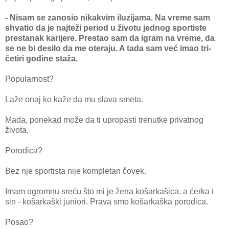
- Nisam se zanosio nikakvim iluzijama. Na vreme sam
shvatio da je najteži period u životu jednog sportiste
prestanak karijere. Prestao sam da igram na vreme, da
se ne bi desilo da me oteraju. A tada sam već imao tri-
četiri godine staža.
Popularnost?
Laže onaj ko kaže da mu slava smeta.
Mada, ponekad može da ti upropasti trenutke privatnog
života.
Porodica?
Bez nje sportista nije kompletan čovek.
Imam ogromnu sreću što mi je žena košarkašica, a ćerka i
sin - košarkaški juniori. Prava smo košarkaška porodica.
Posao?