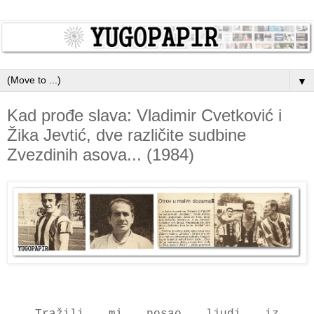
▼
Kad prođe slava: Vladimir Cvetković i
Žika Jevtić, dve različite sudbine
Zvezdinih asova... (1984)
Tražili mi posao ljudi iz