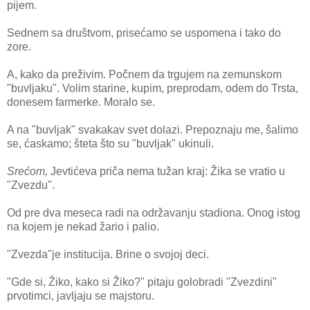
pijem.
Sednem sa društvom, prisećamo se uspomena i tako do
zore.
A, kako da preživim. Počnem da trgujem na zemunskom
"buvljaku". Volim starine, kupim, preprodam, odem do Trsta,
donesem farmerke. Moralo se.
A na "buvljak" svakakav svet dolazi. Prepoznaju me, šalimo
se, ćaskamo; šteta što su "buvljak" ukinuli.
Srećom,
Jevtićeva priča nema tužan kraj: Žika se vratio u
"Zvezdu".
Od pre dva meseca radi na održavanju stadiona. Onog istog
na kojem je nekad žario i palio.
"Zvezda"je institucija. Brine o svojoj deci.
"Gde si, Žiko, kako si Žiko?" pitaju golobradi "Zvezdini"
prvotimci, javljaju se majstoru.