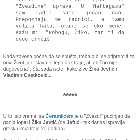
"Zvezdine" uprave. U "Naftagasu"
sam radio samo jedan dan.
Prepoznaju me radnici, a tamo
velika hala, okupe se oko mene.
Kažu mi: "Pobogu, Žiko, zar ti da
ovde crnčiš"
Kada zavesa počne da se spušta, trebalo bi se pripremiti za
novi život, jer "slava je lepa dok traje, ali obično nije
dugovečna". Šta sada rade i kako žive
Žika Jevtić i
Vladimir Cvetković
...
*****
U to isto vreme, sa
Ćeramilcem
je u "Zvezdi" počinjao da
ganja loptu i
Žika Jevtić
(ne
Jeftić -
tek danas ispravlja
grešku koja traje 20 godina).