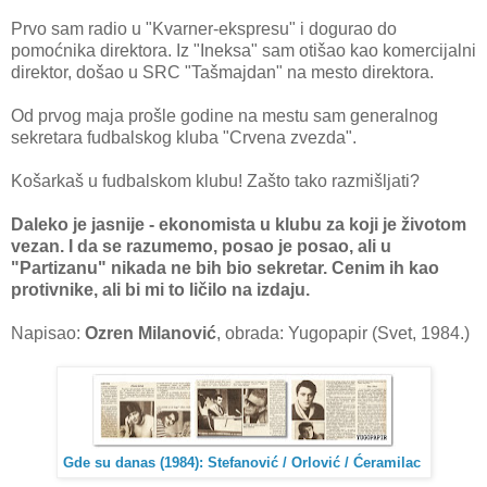
Prvo sam radio u "Kvarner-ekspresu" i dogurao do
pomoćnika direktora. Iz "Ineksa" sam otišao kao komercijalni
direktor, došao u SRC "Tašmajdan" na mesto direktora.
Od prvog maja prošle godine na mestu sam generalnog
sekretara fudbalskog kluba "Crvena zvezda".
Košarkaš u fudbalskom klubu! Zašto tako razmišljati?
Daleko je jasnije - ekonomista u klubu za koji je životom
vezan. I da se razumemo, posao je posao, ali u
"Partizanu" nikada ne bih bio sekretar. Cenim ih kao
protivnike, ali bi mi to ličilo na izdaju.
Napisao:
Ozren Milanović
, obrada: Yugopapir (Svet, 1984.)
Gde su danas (1984): Stefanović / Orlović / Ćeramilac