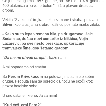
Od juniorskog tima 1957. godine, od 1961. do 1974. godine -
400 utakmica u "crveno-belom" i 21 u plavom dresu sa
grbom.
Večita "Zvezdina" trojka - bek bez mane i straha, prozvan
Silver
, kao aluzija na srebro i oštricu poznate marke žileta.
- Kako su to lepa vremena bila, pa drugarstvo, šale...
Sećam se, došao novi centarfor iz Nikšića, Vojin
Lazarević, pa sve nešto preskače, opkoračuje
tramvajske šine, dok šetamo gradom.
"Da me ne uhvati struja!"
, kaže nam.
A mi popadamo od smeha.
Sa
Perom Krivokućom
na putovanjima sam bio sobni
drugar. Pet puta sam ga sprečio da noću ne skoči kroz
prozor hotelske sobe.
U snu ustane i krene. Ja za njim!
"Kud ćeš, crni Pero?"