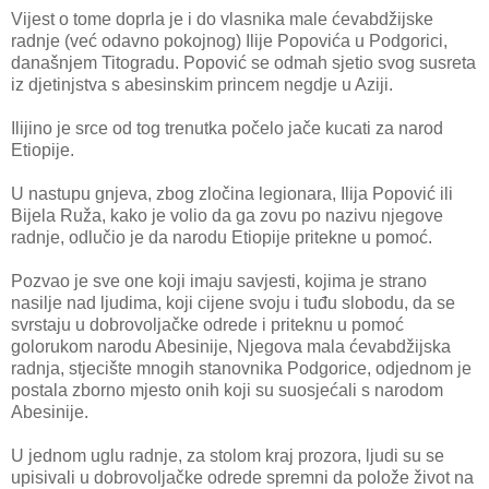
Vijest o tome doprla je i do vlasnika male ćevabdžijske
radnje (već odavno pokojnog) Ilije Popovića u Podgorici,
današnjem Titogradu. Popović se odmah sjetio svog susreta
iz djetinjstva s abesinskim princem negdje u Aziji.
Ilijino je srce od tog trenutka počelo jače kucati za narod
Etiopije.
U nastupu gnjeva, zbog zločina legionara, Ilija Popović ili
Bijela Ruža, kako je volio da ga zovu po nazivu njegove
radnje, odlučio je da narodu Etiopije pritekne u pomoć.
Pozvao je sve one koji imaju savjesti, kojima je strano
nasilje nad ljudima, koji cijene svoju i tuđu slobodu, da se
svrstaju u dobrovoljačke odrede i priteknu u pomoć
golorukom narodu Abesinije, Njegova mala ćevabdžijska
radnja, stjecište mnogih stanovnika Podgorice, odjednom je
postala zborno mjesto onih koji su suosjećali s narodom
Abesinije.
U jednom uglu radnje, za stolom kraj prozora, ljudi su se
upisivali u dobrovoljačke odrede spremni da polože život na