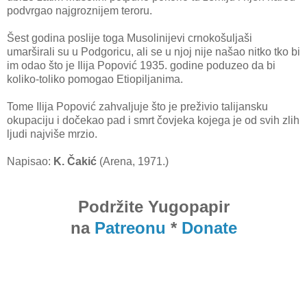
podvrgao najgroznijem teroru.
Šest godina poslije toga Musolinijevi crnokošuljaši
umarširali su u Podgoricu, ali se u njoj nije našao nitko tko bi
im odao što je Ilija Popović 1935. godine poduzeo da bi
koliko-toliko pomogao Etiopiljanima.
Tome Ilija Popović zahvaljuje što je preživio talijansku
okupaciju i dočekao pad i smrt čovjeka kojega je od svih zlih
ljudi najviše mrzio.
Napisao:
K. Čakić
(Arena, 1971.)
Podržite Yugopapir
na
Patreonu
*
Donate