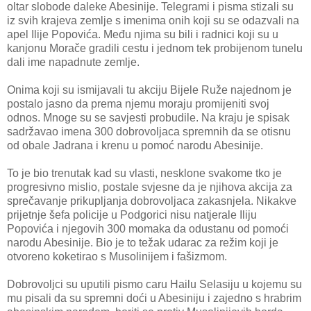
oltar slobode daleke Abesinije. Telegrami i pisma stizali su
iz svih krajeva zemlje s imenima onih koji su se odazvali na
apel Ilije Popovića. Među njima su bili i radnici koji su u
kanjonu Morače gradili cestu i jednom tek probijenom tunelu
dali ime napadnute zemlje.
Onima koji su ismijavali tu akciju Bijele Ruže najednom je
postalo jasno da prema njemu moraju promijeniti svoj
odnos. Mnoge su se savjesti probudile. Na kraju je spisak
sadržavao imena 300 dobrovoljaca spremnih da se otisnu
od obale Jadrana i krenu u pomoć narodu Abesinije.
To je bio trenutak kad su vlasti, nesklone svakome tko je
progresivno mislio, postale svjesne da je njihova akcija za
sprečavanje prikupljanja dobrovoljaca zakasnjela. Nikakve
prijetnje šefa policije u Podgorici nisu natjerale Iliju
Popovića i njegovih 300 momaka da odustanu od pomoći
narodu Abesinije. Bio je to težak udarac za režim koji je
otvoreno koketirao s Musolinijem i fašizmom.
Dobrovoljci su uputili pismo caru Hailu Selasiju u kojemu su
mu pisali da su spremni doći u Abesiniju i zajedno s hrabrim