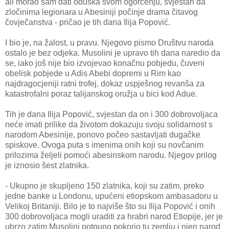
ali morao sam dati oduška svom ogorčenju, svjestan da
zločinima legionara u Abesiniji počinje drama čitavog
čovječanstva - pričao je tih dana Ilija Popović.
I bio je, na žalost, u pravu. Njegovo pismo Društvu naroda
ostalo je bez odjeka. Musolini je upravo tih dana naredio da
se, iako još nije bio izvojevao konačnu pobjedu, čuveni
obelisk pobjede u Adis Abebi dopremi u Rim kao
najdragocjeniji ratni trofej, dokaz uspješnog revanša za
katastrofalni poraz talijanskog oružja u bici kod Adue.
Tih je dana Ilija Popović, svjestan da on i 300 dobrovoljaca
neće imati prilike da životom dokazuju svoju solidarnost s
narodom Abesinije, ponovo počeo sastavljati dugačke
spiskove. Ovoga puta s imenima onih koji su novčanim
prilozima željeli pomoći abesinskom narodu. Njegov prilog
je iznosio šest zlatnika.
- Ukupno je skupljeno 150 zlatnika, koji su zatim, preko
jedne banke u Londonu, upućeni etiopskom ambasadoru u
Velikoj Britaniji. Bilo je to najviše što su Ilija Popović i onih
300 dobrovoljaca mogli uraditi za hrabri narod Etiopije, jer je
ubrzo zatim Musolini potpuno pokorio tu zemlju i njen narod