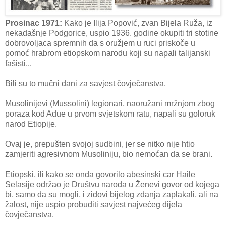
Prosinac 1971:
Kako je Ilija Popović, zvan Bijela Ruža, iz
nekadašnje Podgorice, uspio 1936. godine okupiti tri stotine
dobrovoljaca spremnih da s oružjem u ruci priskoče u
pomoć hrabrom etiopskom narodu koji su napali talijanski
fašisti...
Bili su to mučni dani za savjest čovječanstva.
Musolinijevi (Mussolini) legionari, naoružani mržnjom zbog
poraza kod Adue u prvom svjetskom ratu, napali su goloruk
narod Etiopije.
Ovaj je, prepušten svojoj sudbini, jer se nitko nije htio
zamjeriti agresivnom Musoliniju, bio nemoćan da se brani.
Etiopski, ili kako se onda govorilo abesinski car Haile
Selasije održao je Društvu naroda u Ženevi govor od kojega
bi, samo da su mogli, i zidovi bijelog zdanja zaplakali, ali na
žalost, nije uspio probuditi savjest najvećeg dijela
čovječanstva.