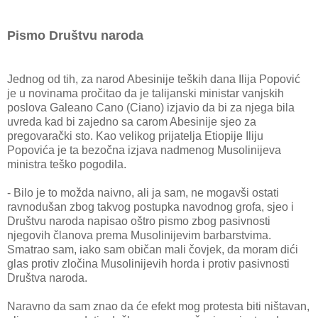
Pismo Društvu naroda
Jednog od tih, za narod Abesinije teških dana Ilija Popović
je u novinama pročitao da je talijanski ministar vanjskih
poslova Galeano Cano (Ciano) izjavio da bi za njega bila
uvreda kad bi zajedno sa carom Abesinije sjeo za
pregovarački sto. Kao velikog prijatelja Etiopije Iliju
Popovića je ta bezočna izjava nadmenog Musolinijeva
ministra teško pogodila.
- Bilo je to možda naivno, ali ja sam, ne mogavši ostati
ravnodušan zbog takvog postupka navodnog grofa, sjeo i
Društvu naroda napisao oštro pismo zbog pasivnosti
njegovih članova prema Musolinijevim barbarstvima.
Smatrao sam, iako sam običan mali čovjek, da moram dići
glas protiv zločina Musolinijevih horda i protiv pasivnosti
Društva naroda.
Naravno da sam znao da će efekt mog protesta biti ništavan,