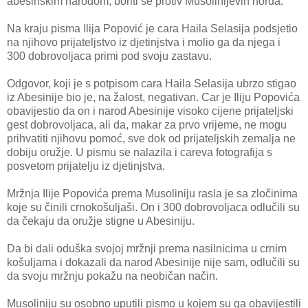
abesinskim narodom, boriti se protiv Musolinijevih horda.
Na kraju pisma Ilija Popović je cara Haila Selasija podsjetio
na njihovo prijateljstvo iz djetinjstva i molio ga da njega i
300 dobrovoljaca primi pod svoju zastavu.
Odgovor, koji je s potpisom cara Haila Selasija ubrzo stigao
iz Abesinije bio je, na žalost, negativan. Car je Iliju Popovića
obavijestio da on i narod Abesinije visoko cijene prijateljski
gest dobrovoljaca, ali da, makar za prvo vrijeme, ne mogu
prihvatiti njihovu pomoć, sve dok od prijateljskih zemalja ne
dobiju oružje. U pismu se nalazila i careva fotografija s
posvetom prijatelju iz djetinjstva.
Mržnja Ilije Popovića prema Musoliniju rasla je sa zločinima
koje su činili crnokošuljaši. On i 300 dobrovoljaca odlučili su
da čekaju da oružje stigne u Abesiniju.
Da bi dali oduška svojoj mržnji prema nasilnicima u crnim
košuljama i dokazali da narod Abesinije nije sam, odlučili su
da svoju mržnju pokažu na neobičan način.
Musoliniju su osobno uputili pismo u kojem su ga obavijestili