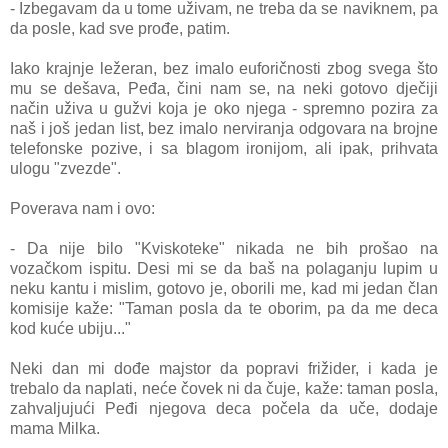
- Izbegavam da u tome uživam, ne treba da se naviknem, pa
da posle, kad sve prođe, patim.
Iako krajnje ležeran, bez imalo euforičnosti zbog svega što
mu se dešava, Peđa, čini nam se, na neki gotovo dječiji
način uživa u gužvi koja je oko njega - spremno pozira za
naš i još jedan list, bez imalo nerviranja odgovara na brojne
telefonske pozive, i sa blagom ironijom, ali ipak, prihvata
ulogu "zvezde".
Poverava nam i ovo:
- Da nije bilo "Kviskoteke" nikada ne bih prošao na
vozačkom ispitu. Desi mi se da baš na polaganju lupim u
neku kantu i mislim, gotovo je, oborili me, kad mi jedan član
komisije kaže: "Taman posla da te oborim, pa da me deca
kod kuće ubiju..."
Neki dan mi dođe majstor da popravi frižider, i kada je
trebalo da naplati, neće čovek ni da čuje, kaže: taman posla,
zahvaljujući Peđi njegova deca počela da uče, dodaje
mama Milka.