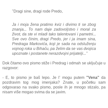
"Dragi sine, dragi rode Predo,
Ja i moja žena pratimo kviz i divimo ti se zbog
znanja... To nam daje zadovoljstvo i moral za
život, da ste vi mladi tako talentovani i pametni...
Sve ovo činim, dragi Predo, jer i ja imam sina,
Predraga Markovića, koji je sada na odsluženju
vojnog roka u Bihaću, pa želim da se vas dvojica
upoznate i postanete nerazdvojni prijatelji..."
Dok čitamo ovo pismo stiže i Predrag i odmah se uključuje u
razgovor:
- E, to pismo je baš lepo. Je l’ mogu putem
"Vena"
da
pozdravim tog mog imenjaka? Znate, u početku sam
odgovarao na svako pismo, posle ih je mnogo stizalo, pa
nisam više mogao svima da se javim.