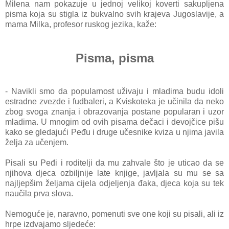
Milena nam pokazuje u jednoj velikoj koverti sakupljena
pisma koja su stigla iz bukvalno svih krajeva Jugoslavije, a
mama Milka, profesor ruskog jezika, kaže:
Pisma, pisma
- Navikli smo da popularnost uživaju i mladima budu idoli
estradne zvezde i fudbaleri, a Kviskoteka je učinila da neko
zbog svoga znanja i obrazovanja postane popularan i uzor
mladima. U mnogim od ovih pisama dečaci i devojčice pišu
kako se gledajući Peđu i druge učesnike kviza u njima javila
želja za učenjem.
Pisali su Peđi i roditelji da mu zahvale što je uticao da se
njihova djeca ozbiljnije late knjige, javljala su mu se sa
najljepšim željama cijela odjeljenja đaka, djeca koja su tek
naučila prva slova.
Nemoguće je, naravno, pomenuti sve one koji su pisali, ali iz
hrpe izdvajamo sljedeće: