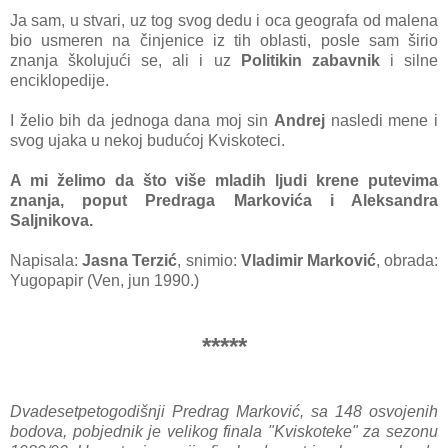
Ja sam, u stvari, uz tog svog dedu i oca geografa od malena
bio usmeren na činjenice iz tih oblasti, posle sam širio
znanja školujući se, ali i uz
Politikin zabavnik
i silne
enciklopedije.
I želio bih da jednoga dana moj sin
Andrej
nasledi mene i
svog ujaka u nekoj budućoj Kviskoteci.
A mi želimo da što više mladih ljudi krene putevima
znanja, poput Predraga Markovića i Aleksandra
Saljnikova.
Napisala:
Jasna Terzić
, snimio:
Vladimir Marković
, obrada:
Yugopapir (Ven, jun 1990.)
*****
Dvadesetpetogodišnji Predrag Marković, sa 148 osvojenih
bodova, pobjednik je velikog finala "Kviskoteke" za sezonu