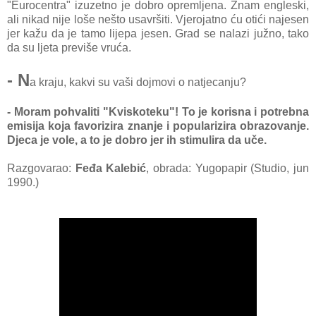
"Eurocentra" izuzetno je dobro opremljena. Znam engleski,
ali nikad nije loše nešto usavršiti. Vjerojatno ću otići najesen
jer kažu da je tamo lijepa jesen. Grad se nalazi južno, tako
da su ljeta previše vruća.
- N
a kraju, kakvi su vaši dojmovi o natjecanju?
- Moram pohvaliti "Kviskoteku"! To je korisna i potrebna
emisija koja favorizira znanje i popularizira obrazovanje.
Djeca je vole, a to je dobro jer ih stimulira da uče.
Razgovarao:
Feđa Kalebić
, obrada: Yugopapir (Studio, jun
1990.)