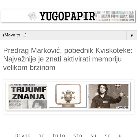
▼
Predrag Marković, pobednik Kviskoteke:
Najvažnije je znati aktivirati memoriju
velikom brzinom
Divno je bilo što su se u