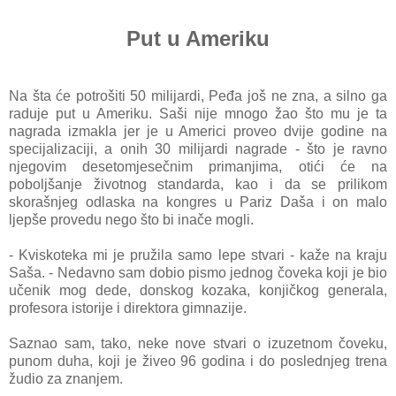
Put u Ameriku
Na šta će potrošiti 50 milijardi, Peđa još ne zna, a silno ga
raduje put u Ameriku. Saši nije mnogo žao što mu je ta
nagrada izmakla jer je u Americi proveo dvije godine na
specijalizaciji, a onih 30 milijardi nagrade - što je ravno
njegovim desetomjesečnim primanjima, otići će na
poboljšanje životnog standarda, kao i da se prilikom
skorašnjeg odlaska na kongres u Pariz Daša i on malo
ljepše provedu nego što bi inače mogli.
- Kviskoteka mi je pružila samo lepe stvari - kaže na kraju
Saša. - Nedavno sam dobio pismo jednog čoveka koji je bio
učenik mog dede, donskog kozaka, konjičkog generala,
profesora istorije i direktora gimnazije.
Saznao sam, tako, neke nove stvari o izuzetnom čoveku,
punom duha, koji je živeo 96 godina i do poslednjeg trena
žudio za znanjem.