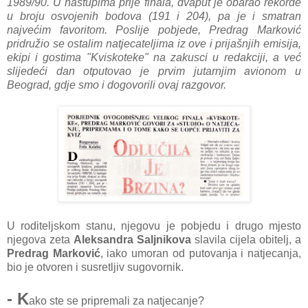
1989/90. U nastupima prije finala, dvaput je obarao rekorde
u broju osvojenih bodova (191 i 204), pa je i smatran
najvećim favoritom. Poslije pobjede, Predrag Marković
pridružio se ostalim natjecateljima iz ove i prijašnjih emisija,
ekipi i gostima "Kviskoteke" na zakusci u redakciji, a već
slijedeći dan otputovao je prvim jutarnjim avionom u
Beograd, gdje smo i dogovorili ovaj razgovor.
U roditeljskom stanu, njegovu je pobjedu i drugo mjesto
njegova zeta
Aleksandra Saljnikova
slavila cijela obitelj, a
Predrag Marković
, iako umoran od putovanja i natjecanja,
bio je otvoren i susretljiv sugovornik.
- K
ako ste se pripremali za natjecanje?