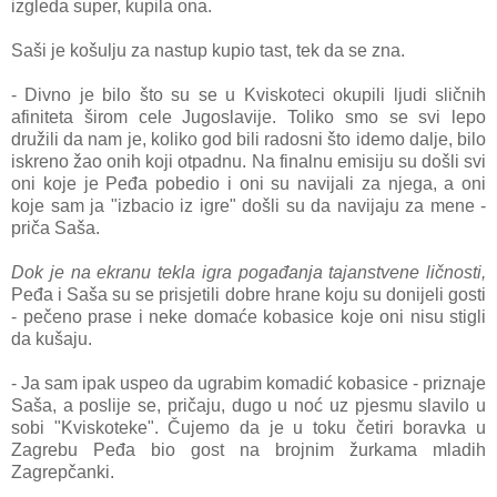
izgleda super, kupila ona.
Saši je košulju za nastup kupio tast, tek da se zna.
- Divno je bilo što su se u Kviskoteci okupili ljudi sličnih
afiniteta širom cele Jugoslavije. Toliko smo se svi lepo
družili da nam je, koliko god bili radosni što idemo dalje, bilo
iskreno žao onih koji otpadnu. Na finalnu emisiju su došli svi
oni koje je Peđa pobedio i oni su navijali za njega, a oni
koje sam ja "izbacio iz igre" došli su da navijaju za mene -
priča Saša.
Dok je na ekranu tekla igra pogađanja tajanstvene ličnosti,
Peđa i Saša su se prisjetili dobre hrane koju su donijeli gosti
- pečeno prase i neke domaće kobasice koje oni nisu stigli
da kušaju.
- Ja sam ipak uspeo da ugrabim komadić kobasice - priznaje
Saša, a poslije se, pričaju, dugo u noć uz pjesmu slavilo u
sobi "Kviskoteke". Čujemo da je u toku četiri boravka u
Zagrebu Peđa bio gost na brojnim žurkama mladih
Zagrepčanki.