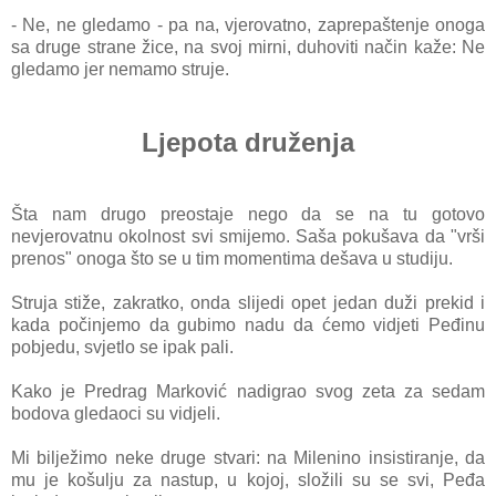
- Ne, ne gledamo - pa na, vjerovatno, zaprepaštenje onoga
sa druge strane žice, na svoj mirni, duhoviti način kaže: Ne
gledamo jer nemamo struje.
Ljepota druženja
Šta nam drugo preostaje nego da se na tu gotovo
nevjerovatnu okolnost svi smijemo. Saša pokušava da "vrši
prenos" onoga što se u tim momentima dešava u studiju.
Struja stiže, zakratko, onda slijedi opet jedan duži prekid i
kada počinjemo da gubimo nadu da ćemo vidjeti Peđinu
pobjedu, svjetlo se ipak pali.
Kako je Predrag Marković nadigrao svog zeta za sedam
bodova gledaoci su vidjeli.
Mi bilježimo neke druge stvari: na Milenino insistiranje, da
mu je košulju za nastup, u kojoj, složili su se svi, Peđa