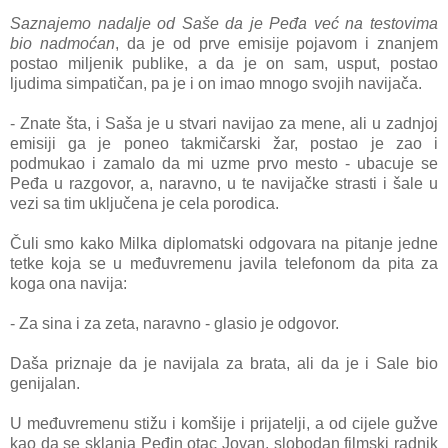
Saznajemo nadalje od Saše da je Peđa već na testovima
bio nadmoćan
, da je od prve emisije pojavom i znanjem
postao miljenik publike, a da je on sam, usput, postao
ljudima simpatičan, pa je i on imao mnogo svojih navijača.
- Znate šta, i Saša je u stvari navijao za mene, ali u zadnjoj
emisiji ga je poneo takmičarski žar, postao je zao i
podmukao i zamalo da mi uzme prvo mesto - ubacuje se
Peđa u razgovor, a, naravno, u te navijačke strasti i šale u
vezi sa tim uključena je cela porodica.
Čuli smo kako Milka diplomatski odgovara na pitanje jedne
tetke koja se u međuvremenu javila telefonom da pita za
koga ona navija:
- Za sina i za zeta, naravno - glasio je odgovor.
Daša priznaje da je navijala za brata, ali da je i Sale bio
genijalan.
U međuvremenu stižu i komšije i prijatelji, a od cijele gužve
kao da se sklanja Peđin otac Jovan, slobodan filmski radnik