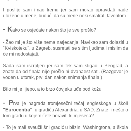
I poslije sam imao tremu jer sam morao opravdati nade
uložene u mene, budući da su mene neki smatrali favoritom.
- K
ako se osjećate nakon što je sve prošlo?
- Žao mi je što više nema natjecanja. Navikao sam dolaziti u
"Kviskoteku", u Zagreb, susretati se s tim ljudima i mislim da
će mi nedostajati.
Sada sam iscrpljen jer sam tek sam stigao u Beograd, a
znate da od finala nije prošlo ni dvanaest sati. (Razgovor je
vođen u utorak, prvi dan nakon snimanja finala.)
Bilo mi je lijepo, a to brzo čovjeku uđe pod kožu.
- P
rva je nagrada tromjesečni tečaj engleskoga u školi
"Eurocentra"
, u gradiću Alexandria, u SAD. Znate li nešto o
tom gradu u kojem ćete boraviti tri mjeseca?
- To je mali sveučilišni gradić u blizini Washingtona, a škola