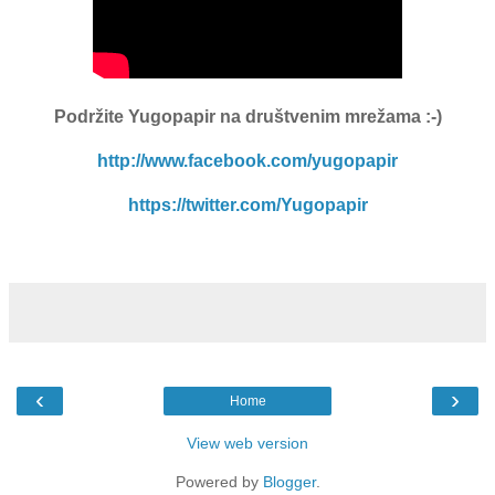
Podržite Yugopapir
na društvenim mrežama :-)
http://www.facebook.com/yugopapir
https://twitter.com/Yugopapir
‹
›
Home
View web version
Powered by
Blogger
.