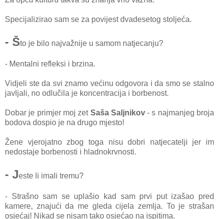
Specijalizirao sam se za povijest dvadesetog stoljeća.
- Š
to je bilo najvažnije u samom natjecanju?
- Mentalni refleksi i brzina.
Vidjeli ste da svi znamo većinu odgovora i da smo se stalno
javljali, no odlučila je koncentracija i borbenost.
Dobar je primjer moj zet
Saša Saljnikov
- s najmanjeg broja
bodova dospio je na drugo mjesto!
Žene vjerojatno zbog toga nisu dobri natjecatelji jer im
nedostaje borbenosti i hladnokrvnosti.
- J
este li imali tremu?
- Strašno sam se uplašio kad sam prvi put izašao pred
kamere, znajući da me gleda cijela zemlja. To je strašan
osjećaj! Nikad se nisam tako osjećao na ispitima.