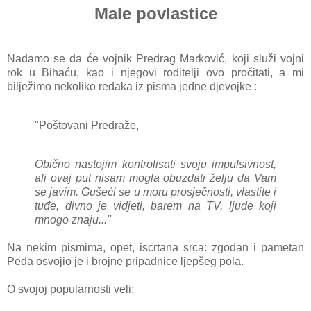
Male povlastice
Nadamo se da će vojnik Predrag Marković, koji služi vojni
rok u Bihaću, kao i njegovi roditelji ovo pročitati, a mi
bilježimo nekoliko redaka iz pisma jedne djevojke :
"Poštovani Predraže,
Obično nastojim kontrolisati svoju impulsivnost,
ali ovaj put nisam mogla obuzdati želju da Vam
se javim. Gušeći se u moru prosječnosti, vlastite i
tuđe, divno je vidjeti, barem na TV, ljude koji
mnogo znaju..."
Na nekim pismima, opet, iscrtana srca: zgodan i pametan
Peđa osvojio je i brojne pripadnice ljepšeg pola.
O svojoj popularnosti veli: