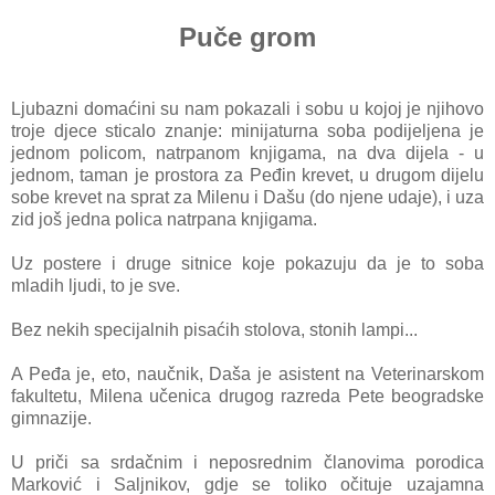
Puče grom
Ljubazni domaćini su nam pokazali i sobu u kojoj je njihovo
troje djece sticalo znanje: minijaturna soba podijeljena je
jednom policom, natrpanom knjigama, na dva dijela - u
jednom, taman je prostora za Peđin krevet, u drugom dijelu
sobe krevet na sprat za Milenu i Dašu (do njene udaje), i uza
zid još jedna polica natrpana knjigama.
Uz postere i druge sitnice koje pokazuju da je to soba
mladih ljudi, to je sve.
Bez nekih specijalnih pisaćih stolova, stonih lampi...
A Peđa je, eto, naučnik, Daša je asistent na Veterinarskom
fakultetu, Milena učenica drugog razreda Pete beogradske
gimnazije.
U priči sa srdačnim i neposrednim članovima porodica
Marković i Saljnikov, gdje se toliko očituje uzajamna