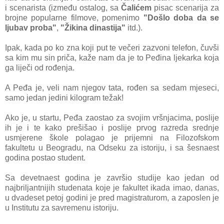
i scenarista (između ostalog, sa
Čalićem
pisac scenarija za
brojne popularne filmove, pomenimo
"Došlo doba da se
ljubav proba"
,
"Žikina dinastija"
itd.).
Ipak, kada po ko zna koji put te večeri zazvoni telefon, čuvši
sa kim mu sin priča, kaže nam da je to Peđina ljekarka koja
ga liječi od rođenja.
A Peđa je, veli nam njegov tata, rođen sa sedam mjeseci,
samo jedan jedini kilogram težak!
Ako je, u startu, Peđa zaostao za svojim vršnjacima, poslije
ih je i te kako prešišao i poslije prvog razreda srednje
usmjerene škole polagao je prijemni na Filozofskom
fakultetu u Beogradu, na Odseku za istoriju, i sa šesnaest
godina postao student.
Sa devetnaest godina je završio studije kao jedan od
najbriljantnijih studenata koje je fakultet ikada imao, danas,
u dvadeset petoj godini je pred magistraturom, a zaposlen je
u Institutu za savremenu istoriju.