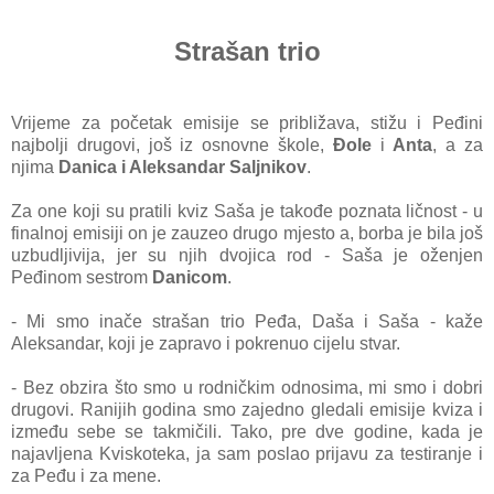
Strašan trio
Vrijeme za početak emisije se približava, stižu i Peđini
najbolji drugovi, još iz osnovne škole,
Đole
i
Anta
, a za
njima
Danica i Aleksandar Saljnikov
.
Za one koji su pratili kviz Saša je takođe poznata ličnost - u
finalnoj emisiji on je zauzeo drugo mjesto a, borba je bila još
uzbudljivija, jer su njih dvojica rod - Saša je oženjen
Peđinom sestrom
Danicom
.
- Mi smo inače strašan trio Peđa, Daša i Saša - kaže
Aleksandar, koji je zapravo i pokrenuo cijelu stvar.
- Bez obzira što smo u rodničkim odnosima, mi smo i dobri
drugovi. Ranijih godina smo zajedno gledali emisije kviza i
između sebe se takmičili. Tako, pre dve godine, kada je
najavljena Kviskoteka, ja sam poslao prijavu za testiranje i
za Peđu i za mene.