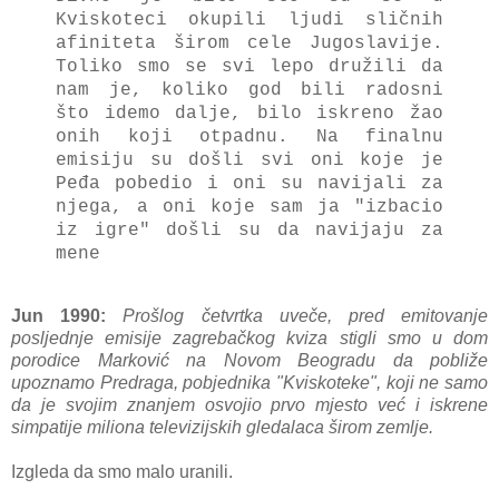
Kviskoteci okupili ljudi sličnih
afiniteta širom cele Jugoslavije.
Toliko smo se svi lepo družili da
nam je, koliko god bili radosni
što idemo dalje, bilo iskreno žao
onih koji otpadnu. Na finalnu
emisiju su došli svi oni koje je
Peđa pobedio i oni su navijali za
njega, a oni koje sam ja "izbacio
iz igre" došli su da navijaju za
mene
Jun 1990:
Prošlog četvrtka uveče, pred emitovanje
posljednje emisije zagrebačkog kviza stigli smo u dom
porodice Marković na Novom Beogradu da pobliže
upoznamo Predraga, pobjednika "Kviskoteke", koji ne samo
da je svojim znanjem osvojio prvo mjesto već i iskrene
simpatije miliona televizijskih gledalaca širom zemlje.
Izgleda da smo malo uranili.