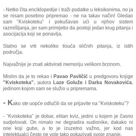
- Netko čita enciklopedije i traži podatke u leksikonima, no ja
se nisam posebno pripremao - ne na takav način! Gledao
sam "Kviskoteku" i pokušavao ući u njihov sistem
razmišljanja, jer sam primijetio da postoji jedan krug pitanja i
asocijacija koji se ponavlja.
Stalno se vrti nekoliko tisuća sličnih pitanja, iz istih
područja.
Najvažnije je znati aktivirati memoriju velikom brzinom.
Mislim da je to rekao i
Pavao Pavličić
u predgovoru knjige
"Kviskoteka"
, autora
Laze Goluže i Darka Novakovića
,
jedinom kojom sam se služio u pripremama.
- K
ako ste uopće odlučili da se prijavite na "Kviskoteku"?
- "Kviskoteka" je dobar, elitan kviz, jedini u kojem je časno
sudjelovati. On nimalo ne degradira sudionike, dakako ni
one koji gube, a to je izuzetno važno, jer kod nas
intelektualci često ne vole tako pokazivati svoje znanje.