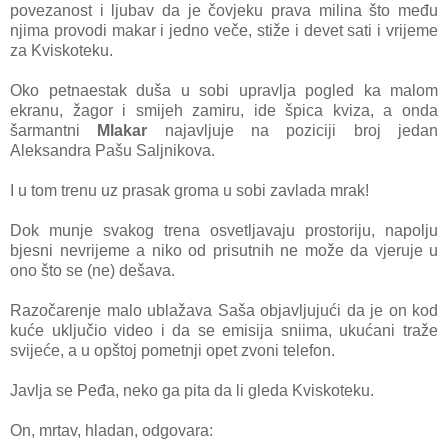
povezanost i ljubav da je čovjeku prava milina što među
njima provodi makar i jedno veče, stiže i devet sati i vrijeme
za Kviskoteku.
Oko petnaestak duša u sobi upravlja pogled ka malom
ekranu, žagor i smijeh zamiru, ide špica kviza, a onda
šarmantni
Mlakar
najavljuje na poziciji broj jedan
Aleksandra Pašu Saljnikova.
I u tom trenu uz prasak groma u sobi zavlada mrak!
Dok munje svakog trena osvetljavaju prostoriju, napolju
bjesni nevrijeme a niko od prisutnih ne može da vjeruje u
ono što se (ne) dešava.
Razočarenje malo ublažava Saša objavljujući da je on kod
kuće uključio video i da se emisija sniima, ukućani traže
svijeće, a u opštoj pometnji opet zvoni telefon.
Javlja se Peđa, neko ga pita da li gleda Kviskoteku.
On, mrtav, hladan, odgovara: