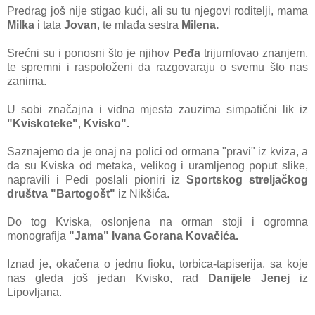
Predrag još nije stigao kući, ali su tu njegovi roditelji, mama
Milka
i tata
Jovan
, te mlađa sestra
Milena.
Srećni su i ponosni što je njihov
Peđa
trijumfovao znanjem,
te spremni i raspoloženi da razgovaraju o svemu što nas
zanima.
U sobi značajna i vidna mjesta zauzima simpatični lik iz
"Kviskoteke"
,
Kvisko".
Saznajemo da je onaj na polici od ormana "pravi" iz kviza, a
da su Kviska od metaka, velikog i uramljenog poput slike,
napravili i Peđi poslali pioniri iz
Sportskog streljačkog
društva "Bartogošt"
iz Nikšića.
Do tog Kviska, oslonjena na orman stoji i ogromna
monografija
"Jama" Ivana Gorana Kovačića.
Iznad je, okačena o jednu fioku, torbica-tapiserija, sa koje
nas gleda još jedan Kvisko, rad
Danijele Jenej
iz
Lipovljana.