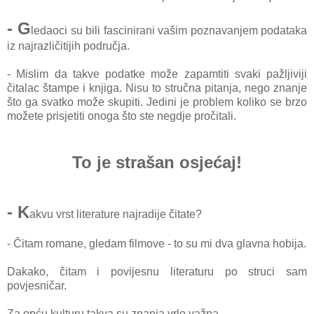
- G
ledaoci su bili fascinirani vašim poznavanjem podataka
iz najrazličitijih područja.
- Mislim da takve podatke može zapamtiti svaki pažljiviji
čitalac štampe i knjiga. Nisu to stručna pitanja, nego znanje
što ga svatko može skupiti. Jedini je problem koliko se brzo
možete prisjetiti onoga što ste negdje pročitali.
To je strašan osjećaj!
- K
akvu vrst literature najradije čitate?
- Čitam romane, gledam filmove - to su mi dva glavna hobija.
Dakako, čitam i povijesnu literaturu po struci sam
povjesničar.
Za opću kulturu takva su znanja vrlo važna.