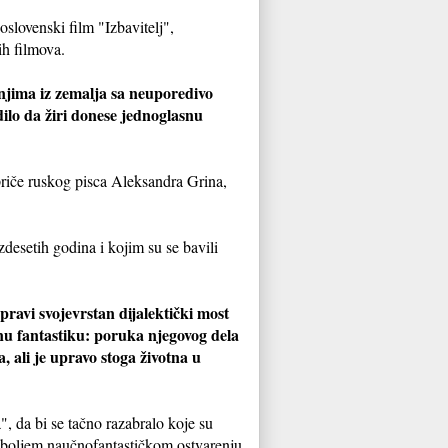
oslovenski film "Izbavitelj",
ih filmova.
njima iz zemalja sa neuporedivo
dilo da žiri donese jednoglasnu
 priče ruskog pisca Aleksandra Grina,
desetih godina i kojim su se bavili
pravi svojevrstan dijalektički most
čnu fantastiku: poruka njegovog dela
 ali je upravo stoga životna u
, da bi se tačno razabralo koje su
najboljem naučnofantastičkom ostvarenju