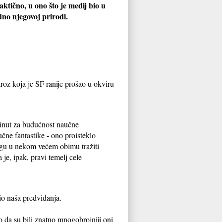
ktično, u ono što je medij bio u
dno njegovoj prirodi.
roz koja je SF ranije prošao u okviru
brinut za budućnost naučne
ne fantastike - ono proisteklo
mogu u nekom većem obimu tražiti
je, ipak, pravi temelj cele
io naša predviđanja.
o da su bili znatno mnogobrojniji oni