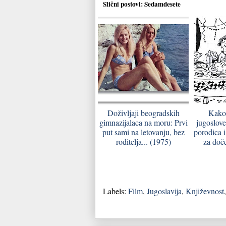
Slični postovi:
Sedamdesete
Doživljaji beogradskih
Kako 
gimnazijalaca na moru: Prvi
jugoslove
put sami na letovanju, bez
porodica i
roditelja... (1975)
za doč
Labels:
Film
,
Jugoslavija
,
Književnost