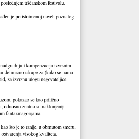
a poslednjem tršćanskom festivalu.
ađen je po istoimenoj noveli poznatog
je nadgradnju i kompenzaciju izvrsnim
bar delimično iskupe za (kako se nama
eid, za izvrsnu ulogu negovateljice
uzora, pokazao se kao prilično
ma, odnosno znatno su naklonjeniji
čkim fantazmagorijama.
kao što je to ranije, u obrnutom smeru,
 ostvarenja visokog kvaliteta.