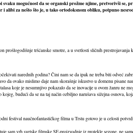
i svaku mogućnost da se organski prožme njime, pretvorivši se, pra
 i alibi za nešto što je, u tako ortodoksnom obliku, potpuno nesro
prošlogodišnje tršćanske smotre, a u svetlosti sličnih prestrojavanja k
 očekivati narednih godina? Čini nam se da ipak ne treba biti odveć za
ravo da ovako mislimo daje nam skorašnje iskustvo u domenu pisane nauč
og' talasa koje je nesumnjivo pokazalo da se inovacije u ovom žanru ne 
 kojeg, budući da se na taj način ozbiljno narušava sižejna osnova, koja 
i festival naučnofantastičkog filma u Trstu gotovo je u celosti potvrd
ntuje sam vrh svetske filmske SF-proizvodnje iz protekle sezone, ne sam