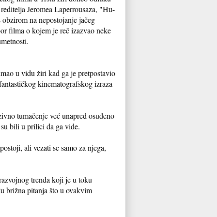
 reditelja Jeromea Laperrousaza, "Hu-
s obzirom na nepostojanje jačeg
or filma o kojem je reč izazvao neke
metnosti.
mao u vidu žiri kad ga je pretpostavio
fantastičkog kinematografskog izraza -
kurzivno tumačenje već unapred osuđeno
 bili u prilici da ga vide.
ostoji, ali vezati se samo za njega,
azvojnog trenda koji je u toku
ju brižna pitanja što u ovakvim