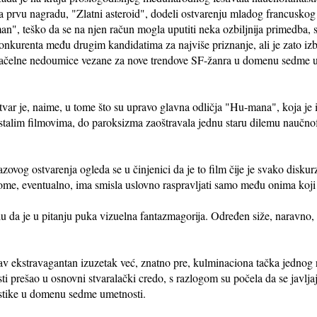
a prvu nagradu, "Zlatni asteroid", dodeli ostvarenju mladog francuskog
an", teško da se na njen račun mogla uputiti neka ozbiljnija primedba, 
onkurenta među drugim kandidatima za najviše priznanje, ali je zato izb
ačelne nedoumice vezane za nove trendove SF-žanra u domenu sedme u
tvar je, naime, u tome što su upravo glavna odličja "Hu-mana", koja je i
stalim filmovima, do paroksizma zaoštravala jednu staru dilemu naučno
zovog ostvarenja ogleda se u činjenici da je to film čije je svako dis
ome, eventualno, ima smisla uslovno raspravljati samo među onima koji su
u da je u pitanju puka vizuelna fantazmagorija. Određen siže, naravno, p
v ekstravagantan izuzetak već, znatno pre, kulminaciona tačka jednog r
i prešao u osnovni stvaralački credo, s razlogom su počela da se javlja
astike u domenu sedme umetnosti.