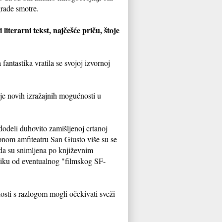
grade smotre.
iterarni tekst, najčešće priču, štoje
ntastika vratila se svojoj izvornoj
nje novih izražajnih mogućnosti u
 dodeli duhovito zamišljenoj crtanoj
lepnom amfiteatru San Giusto više su se
o da su snimljena po književnim
zliku od eventualnog "filmskog SF-
nosti s razlogom mogli očekivati sveži