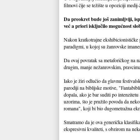
filmovi čije se težište u opoziciji med
Da preokret bude još zanimljviji, isp
već a priori isključilo mogućnost s
Nakon kratkotrajne ekshibicionističke
paradigmi, u kojoj su žanrovske imanen
Da ovaj povratak sa metaforičkog na na
drugim, manje nežanrovskim, pravcima,
Iako je žiri odlučio da glavnu festival
parodiji na biblijske motive, "Fantabib
dopala, ako je bar suditi po intenzitet
uzorima, što je pružilo povoda da neko
romana", koji bi bio dugometražna ekra
Smatramo da je ova generička klasifikac
ekspresivni kvaliteti, s obzirom na ne