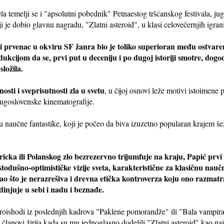
la temelji se i "apsolutni pobednik" Petnaestog tršćanskog festivala, jug
i je dobio glavnu nagradu, "Zlatni asteroid", u klasi celovečernjih igran
i prvenac u okviru SF žanra bio je toliko superioran među ostvare
ukcijom da se, prvi put u deceniju i po dugoj istoriji smotre, dogo
složila.
osti i sveprisutnosti zla u svetu
, u čijoj osnovi leže motivi istoimene
ugoslovenske kinematografije.
aučne fantastike, koji je počeo da biva izuzetno popularan krajem šez
cka ili Polanskog zlo bezrezervno trijumfuje na kraju, Papić prvi 
todušno-optimističke vizije sveta, karakteristične za klasičnu nau
o što je nerazrešiva i drevna etička kontroverza koju ono razmatra,
edinjuje u sebi i nadu i beznađe.
roishodi iz poslednjih kadrova "Paklene pomorandže" ili "Bala vampira"
 članovi žirija kada su mu jednoglasno dodelili "Zlatni asteroid" kao 