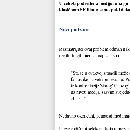
U celosti podređena mediju, ona gub
klasičnom SF filmu: samo puki dekor
Novi podžanr
Razmatrajući ovaj problem odmah nakon 
nekih drugih medija, napisali smo:
"Šta se u ovakvoj situaciji može
fantastike na velikom ekranu. P
iz konfrontacije 'starog' i 'nov
na nivou medija, sasvim svejedno
oblasti."
Nedavno okončani, petnaesti međunarodn
U ovogodišnjoj selekciji, koja rapreze