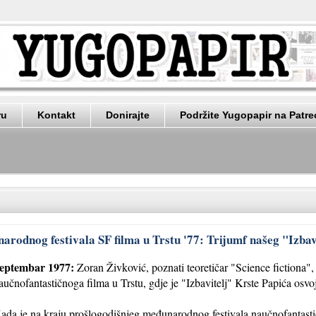
ru
Kontakt
Donirajte
Podržite Yugopapir na Patr
narodnog festivala SF filma u Trstu '77: Trijumf našeg "Izbav
eptembar 1977:
Zoran Živković, poznati teoretičar "Science fictiona"
aučnofantastičnoga filma u Trstu, gdje je "Izbavitelj" Krste Papića osvoj
ada je na kraju prošlogodišnjeg međunarodnog festivala naučnofantasti