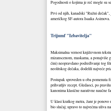
Pogodnosti o kojima je reč mogle su se
Prvi od njih, kanadski "Ružni dečak",
američkog SF-autora Isaaka Asimova.
Trijumf "Izbavitelja"
Maksimalna vernost književnom tekstu, k
mizanscenom, maskama, a ponajviše glu
čini) neopravdano podređivanje tog film
neolitskog dečaka, dodelili najveće pri
Postupak sproveden u oba pomenuta fil
prihvatljiv recept. Gledaoci, po pravi
kanonima klasične narativne naučne fan
U klasi kratkog metra, žanr je ponovo 
bio slučaj; upravo to najvećma uliva n