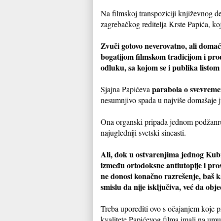
Na filmskoj transpoziciji književnog de
zagrebačkog reditelja Krste Papića, koj
Zvuči gotovo neverovatno, ali domać
bogatijom filmskom tradicijom i prod
odluku, sa kojom se i publika listom 
parabola o
svevremen
Sjajna Papićeva
nesumnjivo spada u najviše domašaje j
Ona organski pripada jednom podžanru n
najugledniji svetski sineasti.
Ali, dok u ostvarenjima jednog Kubri
između ortodoksne antiutopije i pros
ne donosi konačno razrešenje, baš ka
smislu da nije isključiva, već da obj
Treba uporediti ovo s očajanjem koje p
kvalitete Papićevog filma imali na umu