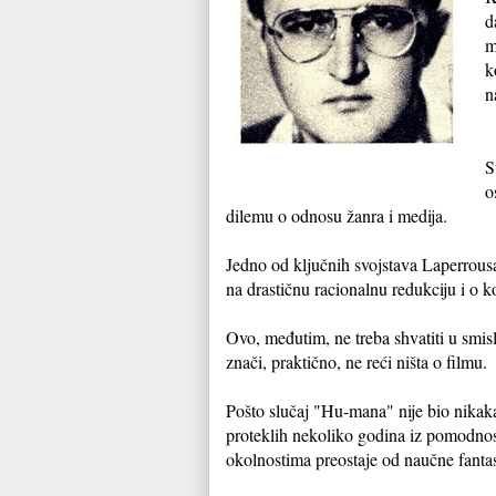
d
m
k
n
S
o
dilemu o odnosu žanra i medija.
Jedno od ključnih svojstava Laperrousa
na drastičnu racionalnu redukciju i o k
Ovo, međutim, ne treba shvatiti u smisl
znači, praktično, ne reći ništa o filmu.
Pošto slučaj "Hu-mana" nije bio nikaka
proteklih nekoliko godina iz pomodnost
okolnostima preostaje od naučne fant