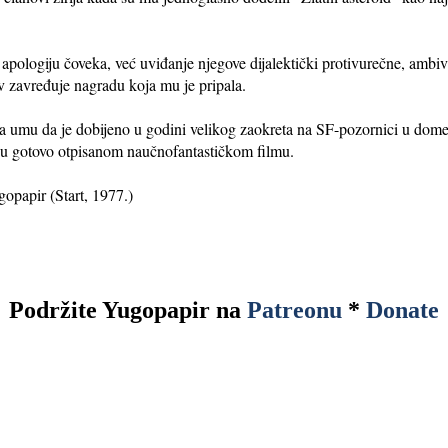
logiju čoveka, već uviđanje njegove dijalektički protivurečne, ambival
v zavređuje nagradu koja mu je pripala.
na umu da je dobijeno u godini velikog zaokreta na SF-pozornici u dom
i u gotovo otpisanom naučnofantastičkom filmu.
gopapir (Start, 1977.)
Podržite Yugopapir na
Patreonu
*
Donate