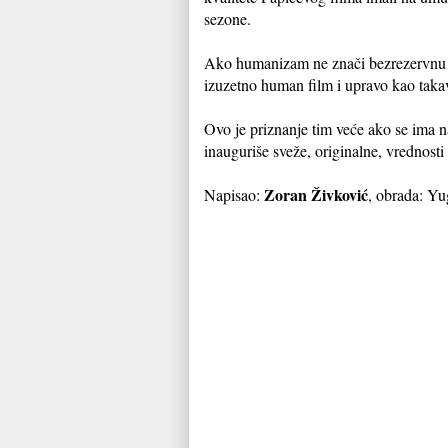
sezone.
Ako humanizam ne znači bezrezervnu apo
izuzetno human film i upravo kao taka
Ovo je priznanje tim veće ako se ima 
inauguriše sveže, originalne, vrednost
Zoran Živković
Napisao:
, obrada: Yu