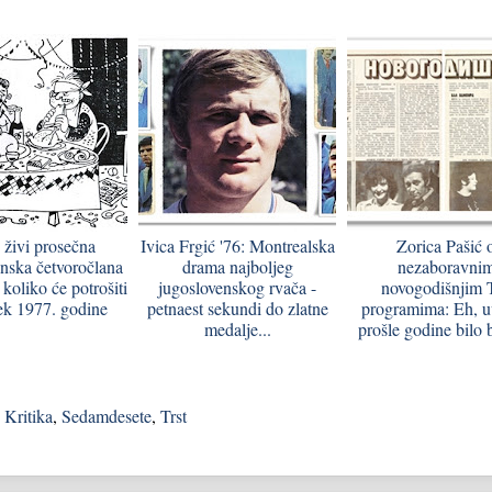
živi prosečna
Ivica Frgić '76: Montrealska
Zorica Pašić 
nska četvoročlana
drama najboljeg
nezaboravni
 koliko će potrošiti
jugoslovenskog rvača -
novogodišnjim
ek 1977. godine
petnaest sekundi do zlatne
programima: Eh, u
medalje...
prošle godine bilo b
,
Kritika
,
Sedamdesete
,
Trst