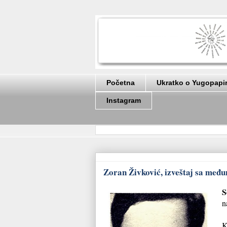
Početna
Ukratko o Yugopapi
Instagram
Zoran Živković, izveštaj sa među
S
n
K