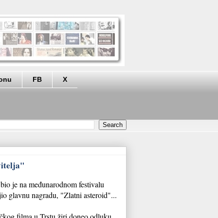
eonu
FB
X
itelja"
, bio je na međunarodnom festivalu
io glavnu nagradu, "Zlatni asteroid"...
čkog filma u Trstu žiri doneo odluku