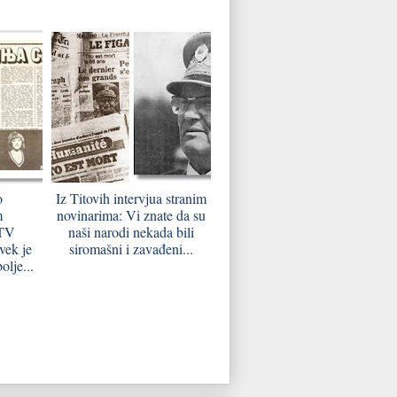
o
Iz Titovih intervjua stranim
m
novinarima: Vi znate da su
 TV
naši narodi nekada bili
vek je
siromašni i zavađeni...
olje...