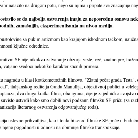
ij-žanr nalazilo na drugom polu, nego su njima i pripale sve značajnije na
ostavilo se da najbolja ostvarenja imaju za neposrednu osnovu neki l
lobodnih, zamašnijih, eksperimentisanja na nivou medija.
 pustolovine sa pukim artizmom kao krajnjom ishodnom tačkom, naučna fa
tnosti ključne odrednice.
rativni SF nije nikakvo zatvaranje obzorja vrste, već, znatno pre, traže
 valjano svedoči nekoliko karakterističnih primera.
sku nagradu u klasi kratkometražnih filmova, "Zlatni pečat grada Trsta",
lical", italijanskog reditelja Guida Manullija, objektivnoj publici u vele
u aplauza, dva druga kratka filma, oba igrana, čije je zajedničko svojstv
 suvislo ustvrdi kako smo dobili novi podžanr, filmsku SF-priču (za ra
nizacija literarnog ostvarenja odgovarajućeg roda).
ija uslovno prihvatljiva, kao i to da bi se od filmske SF-priče u buduć
ke njene pogodnosti u odnosu na obimnije filmske transpozicije.