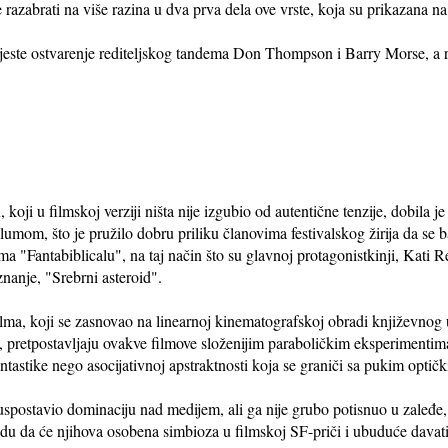
 razabrati na više razina u dva prva dela ove vrste, koja su prikazana n
 jeste ostvarenje rediteljskog tandema Don Thompson i Barry Morse, a r
oji u filmskoj verziji ništa nije izgubio od autentične tenzije, dobila 
mom, što je pružilo dobru priliku članovima festivalskog žirija da se 
a "Fantabiblicalu", na taj način što su glavnoj protagonistkinji, Kati R
znanje, "Srebrni asteroid".
ma, koji se zasnovao na linearnoj kinematografskoj obradi književnog 
lu, pretpostavljaju ovakve filmove složenijim paraboličkim eksperimenti
tastike nego asocijativnoj apstraktnosti koja se graniči sa pukim opti
uspostavio dominaciju nad medijem, ali ga nije grubo potisnuo u zaleđe, 
adu da će njihova osobena simbioza u filmskoj SF-priči i ubuduće davati