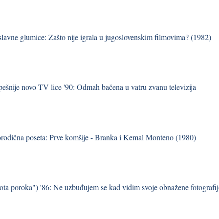
 slavne glumice: Zašto nije igrala u jugoslovenskim filmovima? (1982)
pešnije novo TV lice '90: Odmah bačena u vatru zvanu televizija
orodična poseta: Prve komšije - Branka i Kemal Monteno (1980)
ta poroka") '86: Ne uzbuđujem se kad vidim svoje obnažene fotografij