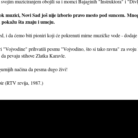
vojim muziciranjem obojili su i momci Bajaginih "Instruktora" i "Divl
ok muzici, Novi Sad još nije izborio pravo mesto pod suncem.
Mnogi
a pokažu šta znaju i umeju.
 i da ćemo biti pioniri koji će pokrenuti mirne muzičke vode - dodaje
ri "Vojvodine" prihvatili pesmu "Vojvodino, što si tako ravna" za svoju 
 da pevaju stihove Zlatka Karavle.
gurnijih načina da pesma dugo živi!
ir (RTV revija, 1987.)