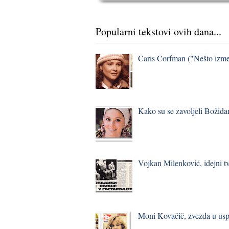
Popularni tekstovi ovih dana...
Caris Corfman ("Nešto izmeđ
Kako su se zavoljeli Božidar
Vojkan Milenković, idejni t
Moni Kovačič, zvezda u usp