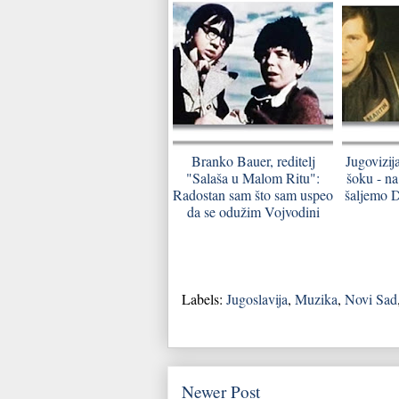
Branko Bauer, reditelj
Jugovizij
"Salaša u Malom Ritu":
šoku - na
Radostan sam što sam uspeo
šaljemo D
da se odužim Vojvodini
Labels:
Jugoslavija
,
Muzika
,
Novi Sad
Newer Post