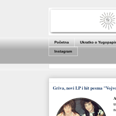
Početna
Ukratko o Yugopapi
Instagram
Griva, novi LP i hit pesma "Vojvo
A
u
n