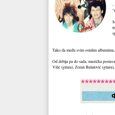
-
"
M
t
s
Tako da među svim ostalim albumima, o
Od debija pa do sada, muzička postava 
Vilić (gitara), Zoran Bulatović (gitara)