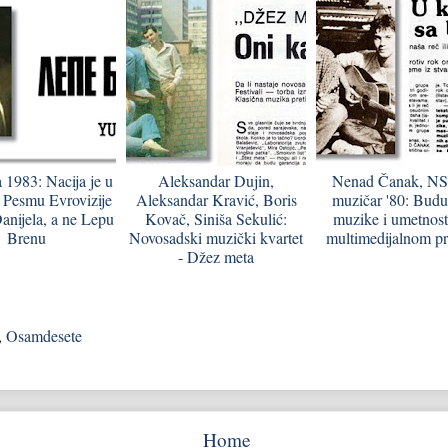
a 1983: Nacija je u
Aleksandar Dujin,
Nenad Čanak, NS
 Pesmu Evrovizije
Aleksandar Kravić, Boris
muzičar '80: Budu
anijela, a ne Lepu
Kovač, Siniša Sekulić:
muzike i umetnosti
Brenu
Novosadski muzički kvartet
multimedijalnom pr
- Džez meta
,
Osamdesete
Home