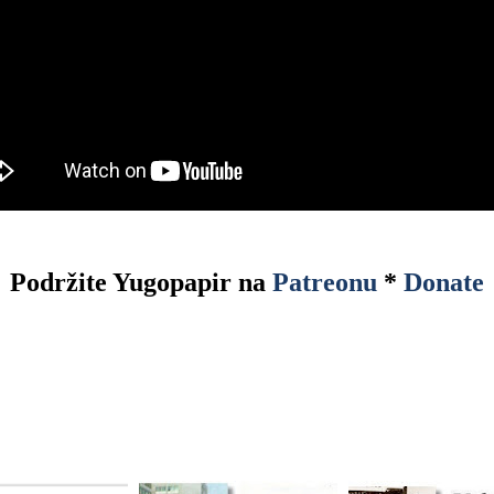
Podržite Yugopapir na
Patreonu
*
Donate