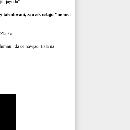
jih jagoda".
 talentovani, zauvek ostaju "momci
 Zlatko.
himnu i da će navijači Lala na