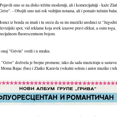
 Pojavili smo se na disko tržištu moderniji, ali i komercijalniji - kaže Zl
Grive". - Obojili smo naš rok vedrijim notama, ali i pomalo tužnim bal
omci iz benda su imali i tu sreću da su im muzički urednici iz "Jugodis
elevizijski spot, vid reklame koja uvek izazove pravi efekat, a osim toga,
pecijalnom fluorescentnom bojom.
naj "Grivin" svetli i u mraku.
"Grive" doživela je brojne promene, tako da sada muziciraju u sastavu:
, Moma Bajac (bas) i Zlatko Karavla (vokalni solista i autor muzike i tek