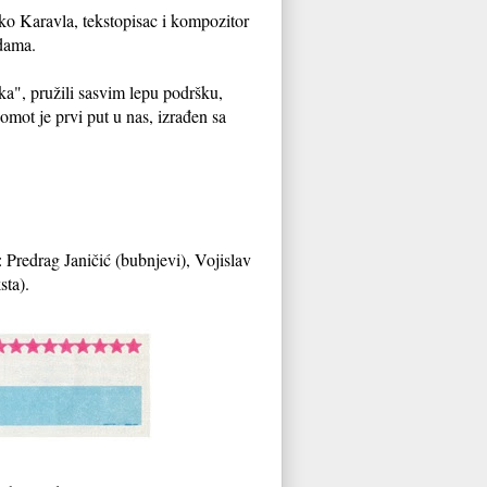
atko Karavla, tekstopisac i kompozitor
adama.
ka", pružili sasvim lepu podršku,
 omot je prvi put u nas, izrađen sa
 Predrag Janičić (bubnjevi), Vojislav
sta).