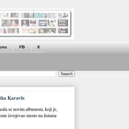
eonu
FB
X
atka Karavle
sila se novim albumom, koji je,
reme izvojevao mesto na listama