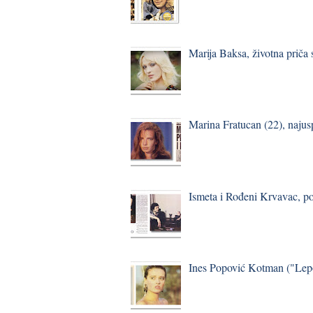
Marija Baksa, životna priča
Marina Fratucan (22), najus
Ismeta i Rođeni Krvavac, p
Ines Popović Kotman ("Lepo