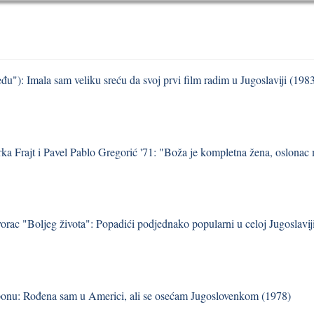
u"): Imala sam veliku sreću da svoj prvi film radim u Jugoslaviji (198
ka Frajt i Pavel Pablo Gregorić '71: "Boža je kompletna žena, oslonac m
vorac "Boljeg života": Popadići podjednako popularni u celoj Jugoslavij
onu: Rođena sam u Americi, ali se osećam Jugoslovenkom (1978)