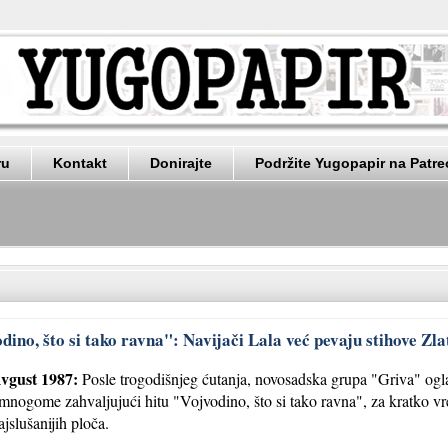
ru
Kontakt
Donirajte
Podržite Yugopapir na Patr
dino, što si tako ravna": Navijači Lala već pevaju stihove Zl
vgust 1987:
Posle trogodišnjeg ćutanja, novosadska grupa "Griva" ogla
mnogome zahvaljujući hitu "Vojvodino, što si tako ravna", za kratko v
ajslušanijih ploča.