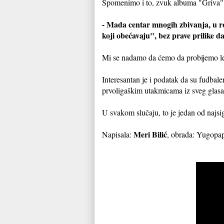
Spomenimo i to, zvuk albuma "Griva" s
- Mada centar mnogih zbivanja, u r
koji obećavaju", bez prave prilike d
Mi se nadamo da ćemo da probijemo led,
Interesantan je i podatak da su fudbale
prvoligaškim utakmicama iz sveg glasa
U svakom slučaju, to je jedan od najsi
Meri Bilić
Napisala:
, obrada: Yugopap