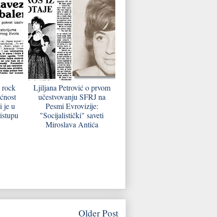
 rock
Ljiljana Petrović o prvom
ćnost
učestvovanju SFRJ na
 je u
Pesmi Evrovizije:
istupu
"Socijalistički" saveti
Miroslava Antića
Older Post