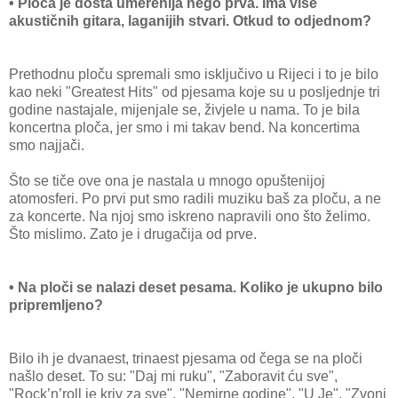
• Ploča je dosta umerenija nego prva. Ima više
akustičnih gitara, laganijih stvari. Otkud to odjednom?
Prethodnu ploču spremali smo isključivo u Rijeci i to je bilo
kao neki "Greatest Hits" od pjesama koje su u posljednje tri
godine nastajale, mijenjale se, živjele u nama. To je bila
koncertna ploča, jer smo i mi takav bend. Na koncertima
smo najjači.
Što se tiče ove ona je nastala u mnogo opuštenijoj
atomosferi. Po prvi put smo radili muziku baš za ploču, a ne
za koncerte. Na njoj smo iskreno napravili ono što želimo.
Što mislimo. Zato je i drugačija od prve.
• Na ploči se nalazi deset pesama. Koliko je ukupno bilo
pripremljeno?
Bilo ih je dvanaest, trinaest pjesama od čega se na ploči
našlo deset. To su: "Daj mi ruku", "Zaboravit ću sve",
"Rock’n’roll je kriv za sve", "Nemirne godine", "U Je", "Zvoni