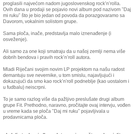
proglasili najvećom nadom jugoslovenskog rock’n’rolla.
Ovih dana u prodaji se pojavio novi album pod nazivom "Daj
mi ruku" što je bio jedan od povoda da porazgovaramo sa
Davorom, vokalnim solistom grupe.
Sama ploča, inače, predstavlja malo iznenađenje (i
osveženje).
Ali samo za one koji smatraju da u našoj zemlji nema više
dobrih bendova i pravih rock’n’roll autora.
Mladi Riječani svojim novim LP projektom na našu radost
demantuju sve nevernike, u tom smislu, najavljujući i
dokazujući da smo kao rock’n'roll podneblje (kao uostalom i
u fudbalu) neiscrpni.
To je samo razlog više da pažljivo preslušate drugi album
grupe Fit. Prethodno, naravno, pročitajte ovaj intervju, vođen
u vreme kada se ploča "Daj mi ruku" pojavljivala u
prodavnicama ploča.