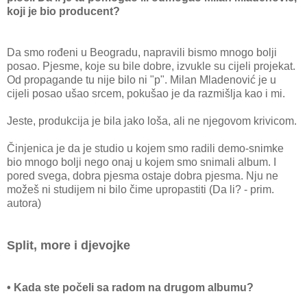
koji je bio producent?
Da smo rođeni u Beogradu, napravili bismo mnogo bolji
posao. Pjesme, koje su bile dobre, izvukle su cijeli projekat.
Od propagande tu nije bilo ni "p". Milan Mladenović je u
cijeli posao ušao srcem, pokušao je da razmišlja kao i mi.
Jeste, produkcija je bila jako loša, ali ne njegovom krivicom.
Činjenica je da je studio u kojem smo radili demo-snimke
bio mnogo bolji nego onaj u kojem smo snimali album. I
pored svega, dobra pjesma ostaje dobra pjesma. Nju ne
možeš ni studijem ni bilo čime upropastiti (Da li? - prim.
autora)
Split, more i djevojke
• Kada ste počeli sa radom na drugom albumu?