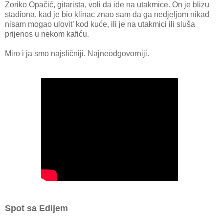
Zoriko Opačić, gitarista, voli da ide na utakmice. On je blizu
stadiona, kad je bio klinac znao sam da ga nedjeljom nikad
nisam mogao ulovit’ kod kuće, ili je na utakmici ili sluša
prijenos u nekom kafiću.
Miro i ja smo najsličniji. Najneodgovorniji.
Spot sa Edijem