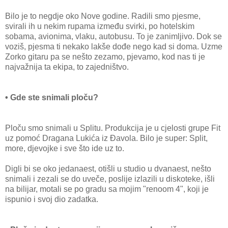
Bilo je to negdje oko Nove godine. Radili smo pjesme,
svirali ih u nekim rupama između svirki, po hotelskim
sobama, avionima, vlaku, autobusu. To je zanimljivo. Dok se
voziš, pjesma ti nekako lakše dođe nego kad si doma. Uzme
Zorko gitaru pa se nešto zezamo, pjevamo, kod nas ti je
najvažnija ta ekipa, to zajedništvo.
• Gde ste snimali ploču?
Ploču smo snimali u Splitu. Produkcija je u cjelosti grupe Fit
uz pomoć Dragana Lukića iz Đavola. Bilo je super: Split,
more, djevojke i sve što ide uz to.
Digli bi se oko jedanaest, otišli u studio u dvanaest, nešto
snimali i zezali se do uveče, poslije izlazili u diskoteke, išli
na bilijar, motali se po gradu sa mojim "renoom 4", koji je
ispunio i svoj dio zadatka.