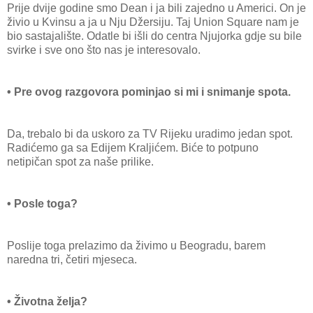
Prije dvije godine smo Dean i ja bili zajedno u Americi. On je
živio u Kvinsu a ja u Nju Džersiju. Taj Union Square nam je
bio sastajalište. Odatle bi išli do centra Njujorka gdje su bile
svirke i sve ono što nas je interesovalo.
• Pre ovog razgovora pominjao si mi i snimanje spota.
Da, trebalo bi da uskoro za TV Rijeku uradimo jedan spot.
Radićemo ga sa Edijem Kraljićem. Biće to potpuno
netipičan spot za naše prilike.
• Posle toga?
Poslije toga prelazimo da živimo u Beogradu, barem
naredna tri, četiri mjeseca.
• Životna želja?