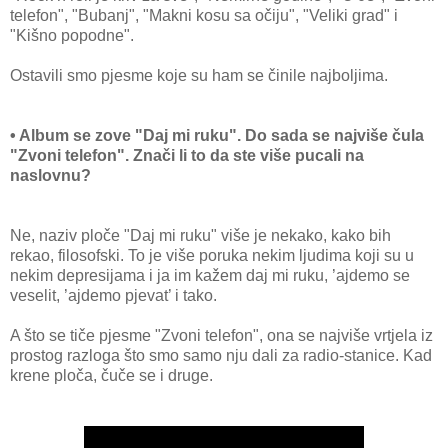
telefon", "Bubanj", "Makni kosu sa očiju", "Veliki grad" i
"Kišno popodne".
Ostavili smo pjesme koje su ham se činile najboljima.
• Album se zove "Daj mi ruku". Do sada se najviše čula
"Zvoni telefon". Znači li to da ste više pucali na
naslovnu?
Ne, naziv ploče "Daj mi ruku" više je nekako, kako bih
rekao, filosofski. To je više poruka nekim ljudima koji su u
nekim depresijama i ja im kažem daj mi ruku, ’ajdemo se
veselit, ’ajdemo pjevat’ i tako.
A što se tiče pjesme "Zvoni telefon", ona se najviše vrtjela iz
prostog razloga što smo samo nju dali za radio-stanice. Kad
krene ploča, čuče se i druge.