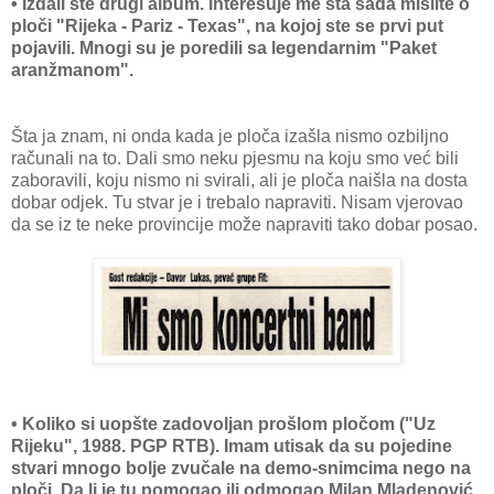
• Izdali ste drugi album. Interesuje me šta sada mislite o
ploči "Rijeka - Pariz - Texas", na kojoj ste se prvi put
pojavili. Mnogi su je poredili sa legendarnim "Paket
aranžmanom".
Šta ja znam, ni onda kada je ploča izašla nismo ozbiljno
računali na to. Dali smo neku pjesmu na koju smo već bili
zaboravili, koju nismo ni svirali, ali je ploča naišla na dosta
dobar odjek. Tu stvar je i trebalo napraviti. Nisam vjerovao
da se iz te neke provincije može napraviti tako dobar posao.
• Koliko si uopšte zadovoljan prošlom pločom ("Uz
Rijeku", 1988. PGP RTB). Imam utisak da su pojedine
stvari mnogo bolje zvučale na demo-snimcima nego na
ploči. Da li je tu pomogao ili odmogao Milan Mladenović,