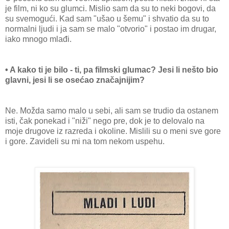
je film, ni ko su glumci. Mislio sam da su to neki bogovi, da
su svemogući. Kad sam "ušao u šemu" i shvatio da su to
normalni ljudi i ja sam se malo "otvorio" i postao im drugar,
iako mnogo mlađi.
• A kako ti je bilo - ti, pa filmski glumac? Jesi li nešto bio
glavni, jesi li se osećao značajnijim?
Ne. Možda samo malo u sebi, ali sam se trudio da ostanem
isti, čak ponekad i "niži" nego pre, dok je to delovalo na
moje drugove iz razreda i okoline. Mislili su o meni sve gore
i gore. Zavideli su mi na tom nekom uspehu.