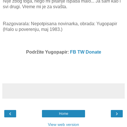
Nije zbog toga, nego mi pitanje ispada malo... Ja sam kao i
svi drugi. Vreme mi je za svašta.
Razgovarala: Nepotpisana novinarka, obrada: Yugopapir
(Halo u poverenju, maj 1983.)
Podržite Yugopapir:
FB
TW
Donate
‹
›
Home
View web version