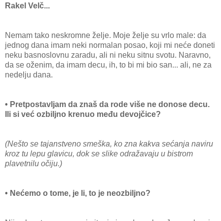
Rakel Velč...
Nemam tako neskromne želje. Moje želje su vrlo male: da
jednog dana imam neki normalan posao, koji mi neće doneti
neku basnoslovnu zaradu, ali ni neku sitnu svotu. Naravno,
da se oženim, da imam decu, ih, to bi mi bio san... ali, ne za
nedelju dana.
• Pretpostavljam da znaš da rode više ne donose decu.
Ili si već ozbiljno krenuo među devojčice?
(Nešto se tajanstveno smeška, ko zna kakva sećanja naviru
kroz tu lepu glavicu, dok se slike odražavaju u bistrom
plavetnilu očiju.)
• Nećemo o tome, je li, to je neozbiljno?