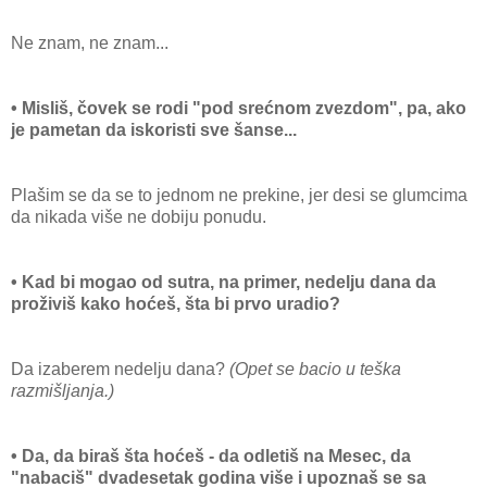
Ne znam, ne znam...
• Misliš, čovek se rodi "pod srećnom zvezdom", pa, ako
je pametan da iskoristi sve šanse...
Plašim se da se to jednom ne prekine, jer desi se glumcima
da nikada više ne dobiju ponudu.
• Kad bi mogao od sutra, na primer, nedelju dana da
proživiš kako hoćeš, šta bi prvo uradio?
Da izaberem nedelju dana?
(Opet se bacio u teška
razmišljanja.)
• Da, da biraš šta hoćeš - da odletiš na Mesec, da
"nabaciš" dvadesetak godina više i upoznaš se sa