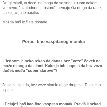
Drugi mladi, ta deca, ne mogu da se snađu u tom nekom
vremenu, "uzaludnom prostoru", nemaju šta drugo da rade,
pa se javlja to nasilje.
Možda baš iz čiste dosade.
Poroci fino vaspitanog momka
• Jednom je neko rekao da danas bez "veze" čovek ne
može ni nogu da slomi. Kako je tebi uspelo da bez veze
dođeš među "super-starove"?
Ja sam, izgleda, bez veze slomio noge drugima. Tako je to
ispalo.
• Deluješ baš kao fino vaspitan momak. Praviš li nekad