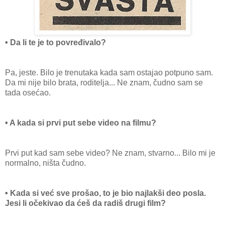
• Da li te je to povređivalo?
Pa, jeste. Bilo je trenutaka kada sam ostajao potpuno sam.
Da mi nije bilo brata, roditelja... Ne znam, čudno sam se
tada osećao.
• A kada si prvi put sebe video na filmu?
Prvi put kad sam sebe video? Ne znam, stvarno... Bilo mi je
normalno, ništa čudno.
• Kada si već sve prošao, to je bio najlakši deo posla.
Jesi li očekivao da ćeš da radiš drugi film?