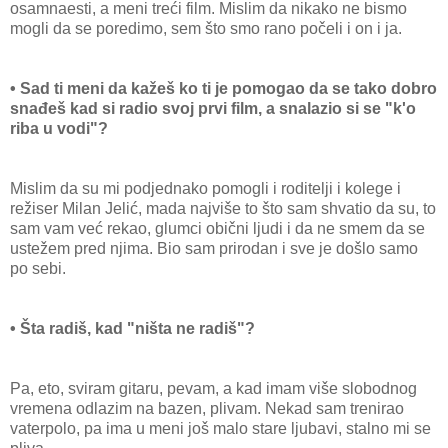
osamnaesti, a meni treći film. Mislim da nikako ne bismo
mogli da se poredimo, sem što smo rano počeli i on i ja.
• Sad ti meni da kažeš ko ti je pomogao da se tako dobro
snađeš kad si radio svoj prvi film, a snalazio si se "k'o
riba u vodi"?
Mislim da su mi podjednako pomogli i roditelji i kolege i
režiser Milan Jelić, mada najviše to što sam shvatio da su, to
sam vam već rekao, glumci obični ljudi i da ne smem da se
ustežem pred njima. Bio sam prirodan i sve je došlo samo
po sebi.
• Šta radiš, kad "ništa ne radiš"?
Pa, eto, sviram gitaru, pevam, a kad imam više slobodnog
vremena odlazim na bazen, plivam. Nekad sam trenirao
vaterpolo, pa ima u meni još malo stare ljubavi, stalno mi se