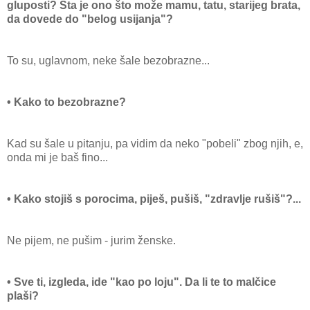
gluposti? Šta je ono što može mamu, tatu, starijeg brata,
da dovede do "belog usijanja"?
To su, uglavnom, neke šale bezobrazne...
• Kako to bezobrazne?
Kad su šale u pitanju, pa vidim da neko "pobeli" zbog njih, e,
onda mi je baš fino...
• Kako stojiš s porocima, piješ, pušiš, "zdravlje rušiš"?...
Ne pijem, ne pušim - jurim ženske.
• Sve ti, izgleda, ide "kao po loju". Da li te to malčice
plaši?