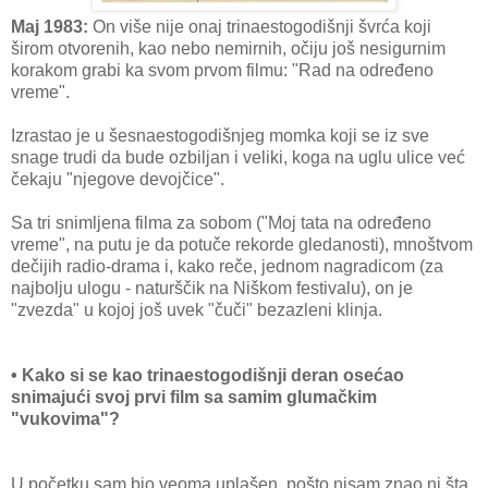
Maj 1983:
On više nije onaj trinaestogodišnji švrća koji
širom otvorenih, kao nebo nemirnih, očiju još nesigurnim
korakom grabi ka svom prvom filmu: "Rad na određeno
vreme".
Izrastao je u šesnaestogodišnjeg momka koji se iz sve
snage trudi da bude ozbiljan i veliki, koga na uglu ulice već
čekaju "njegove devojčice".
Sa tri snimljena filma za sobom ("Moj tata na određeno
vreme", na putu je da potuče rekorde gledanosti), mnoštvom
dečijih radio-drama i, kako reče, jednom nagradicom (za
najbolju ulogu - naturščik na Niškom festivalu), on je
"zvezda" u kojoj još uvek "čuči" bezazleni klinja.
• Kako si se kao trinaestogodišnji deran osećao
snimajući svoj prvi film sa samim glumačkim
"vukovima"?
U početku sam bio veoma uplašen, pošto nisam znao ni šta