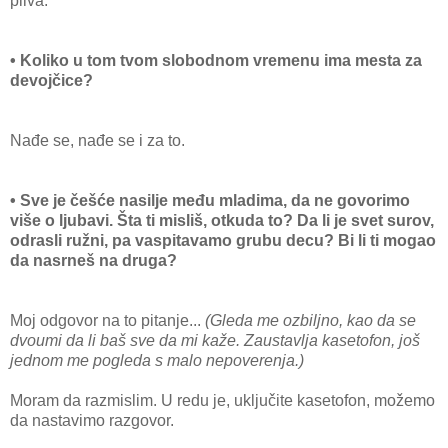
pliva.
• Koliko u tom tvom slobodnom vremenu ima mesta za
devojčice?
Nađe se, nađe se i za to.
• Sve je češće nasilje među mladima, da ne govorimo
više o ljubavi. Šta ti misliš, otkuda to? Da li je svet surov,
odrasli ružni, pa vaspitavamo grubu decu? Bi li ti mogao
da nasrneš na druga?
Moj odgovor na to pitanje...
(Gleda me ozbiljno, kao da se
dvoumi da li baš sve da mi kaže. Zaustavlja kasetofon, još
jednom me pogleda s malo nepoverenja.)
Moram da razmislim. U redu je, uključite kasetofon, možemo
da nastavimo razgovor.