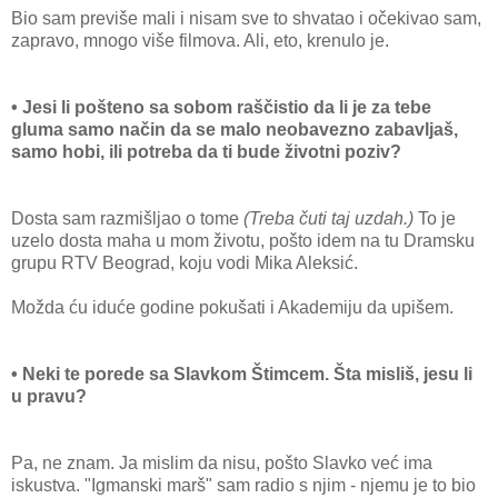
Bio sam previše mali i nisam sve to shvatao i očekivao sam,
zapravo, mnogo više filmova. Ali, eto, krenulo je.
• Jesi li pošteno sa sobom raščistio da li je za tebe
gluma samo način da se malo neobavezno zabavljaš,
samo hobi, ili potreba da ti bude životni poziv?
Dosta sam razmišljao o tome
(Treba čuti taj uzdah.)
To je
uzelo dosta maha u mom životu, pošto idem na tu Dramsku
grupu RTV Beograd, koju vodi Mika Aleksić.
Možda ću iduće godine pokušati i Akademiju da upišem.
• Neki te porede sa Slavkom Štimcem. Šta misliš, jesu li
u pravu?
Pa, ne znam. Ja mislim da nisu, pošto Slavko već ima
iskustva. "Igmanski marš" sam radio s njim - njemu je to bio