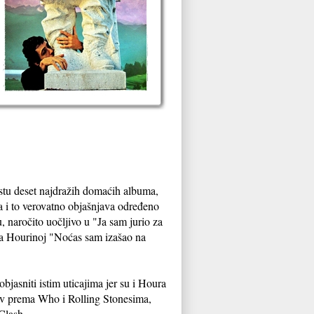
istu deset najdražih domaćih albuma,
ta i to verovatno objašnjava određeno
naročito uočljivo u "Ja sam jurio za
ka Hourinoj "Noćas sam izašao na
objasniti istim uticajima jer su i Houra
ubav prema Who i Rolling Stonesima,
Clash.