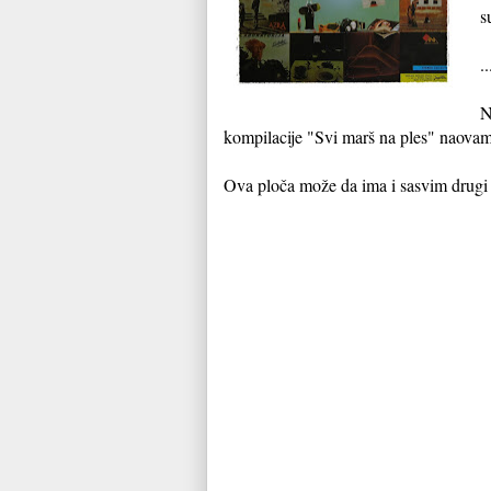
s
.
N
kompilacije "Svi marš na ples" naova
Ova ploča može da ima i sasvim drugi z