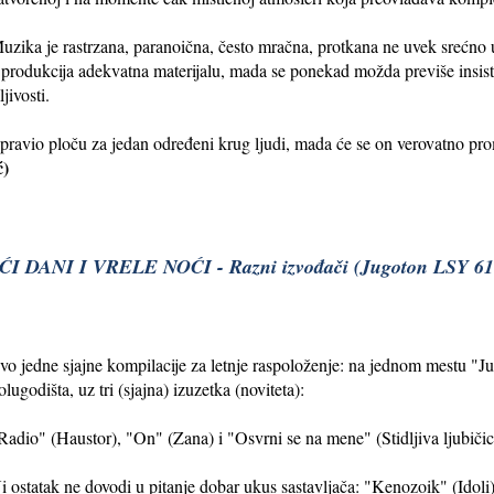
uzika je rastrzana, paranoična, često mračna, protkana ne uvek srećno 
produkcija adekvatna materijalu, mada se ponekad možda previše insisti
jivosti.
ravio ploču za jedan određeni krug ljudi, mada će se on verovatno prom
ć)
I DANI I VRELE NOĆI - Razni izvođači (Jugoton LSY 61
vo jedne sjajne kompilacije za letnje raspoloženje: na jednom mestu "Ju
olugodišta, uz tri (sjajna) izuzetka (noviteta):
Radio" (Haustor), "On" (Zana) i "Osvrni se na mene" (Stidljiva ljubičic
i ostatak ne dovodi u pitanje dobar ukus sastavljača: "Kenozoik" (Idol