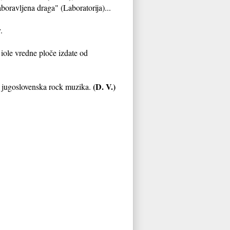
oravljena draga" (Laboratorija)...
.
iole vredne ploče izdate od
(D. V.)
ju jugoslovenska rock muzika.