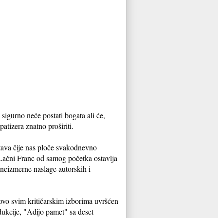
sigurno neće postati bogata ali će,
atizera znatno proširiti.
tava čije nas ploče svakodnevno
Lačni Franc od samog početka ostavlja
 neizmerne naslage autorskih i
ovo svim kritičarskim izborima uvršćen
dukcije, "Adijo pamet" sa deset