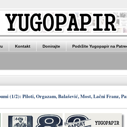
ru
Kontakt
Donirajte
Podržite Yugopapir na Patr
bumi (1/2): Piloti, Orgazam, Balašević, Most, Lačni Franz, Pa