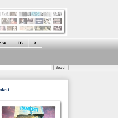
eonu
FB
X
nkrti