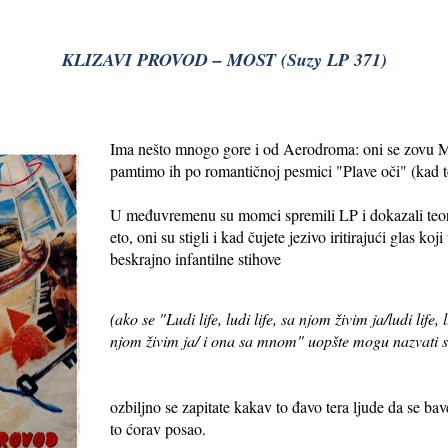
KLIZAVI PROVOD – MOST (Suzy LP 371)
Ima nešto mnogo gore i od Aerodroma: oni se zovu Mo
pamtimo ih po romantičnoj pesmici "Plave oči" (kad t
U međuvremenu su momci spremili LP i dokazali teori
eto, oni su stigli i kad čujete jezivo iritirajući glas
beskrajno infantilne stihove
(ako se "Ludi life, ludi life, sa njom živim ja/ludi life, lu
njom živim ja/ i ona sa mnom" uopšte mogu nazvati 
ozbiljno se zapitate kakav to đavo tera ljude da se bav
to ćorav posao.