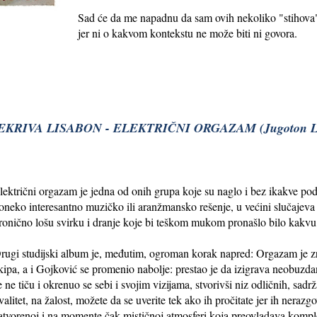
Sad će da me napadnu da sam ovih nekoliko "stihova" 
jer ni o kakvom kontekstu ne može biti ni govora.
EKRIVA LISABON - ELEKTRIČNI ORGAZAM (Jugoton LS
lektrični orgazam je jedna od onih grupa koje su naglo i bez ikakve po
oneko interesantno muzičko ili aranžmansko rešenje, u većini slučajeva 
ronično lošu svirku i dranje koje bi teškom mukom pronašlo bilo kakvu
rugi studijski album je, međutim, ogroman korak napred: Orgazam je zrel
kipa, a i Gojković se promenio nabolje: prestao je da izigrava neobuzdan
e ne tiču i okrenuo se sebi i svojim vizijama, stvorivši niz odličnih, sadrža
valitet, na žalost, možete da se uverite tek ako ih pročitate jer ih neraz
atvorenoj i na momente čak mističnoj atmosferi koja preovladava kompl