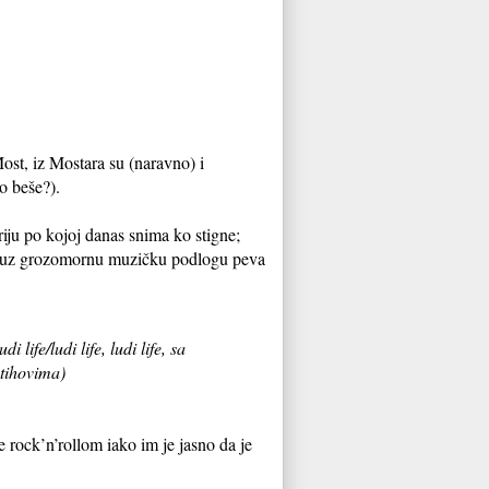
st, iz Mostara su (naravno) i
o beše?).
ju po kojoj danas snima ko stigne;
 koji uz grozomornu muzičku podlogu peva
di life/ludi life, ludi life, sa
stihovima)
e rock’n’rollom iako im je jasno da je