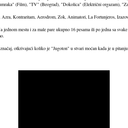
umraka" (Film), "TV" (Beograd), "Dokolica" (Električni orgazam), "Zab
.. Azra, Kontraritam, Aerodrom, Zok, Animatori, La Fortunjeros, Izazov
a jednom mestu i za male pare ukupno 16 pesama ili po jedna sa svake 
mo.
načaj, otkrivajući koliko je "Jugoton" u stvari moćan kada je u pitan