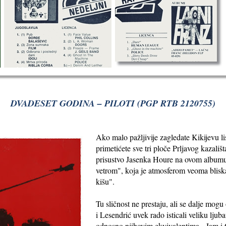
DVADESET GODINA – PILOTI (PGP RTB 2120755)
Ako malo pažljivije zagledate Kikijevu l
primetićete sve tri ploče Prljavog kazališ
prisustvo Jasenka Houre na ovom albumu, 
vetrom", koja je atmosferom veoma blis
kišu".
Tu sličnost ne prestaju, ali se dalje mogu 
i Lesendrić uvek rado isticali veliku lj
odnosno njihovim ekvivalentima - Jam i 