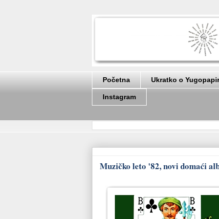
Početna
Ukratko o Yugopapi
Instagram
Muzičko leto '82, novi domaći al