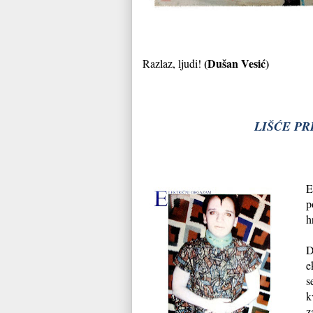
(Dušan Vesić)
Razlaz, ljudi!
LIŠĆE PR
E
p
h
D
e
s
k
z