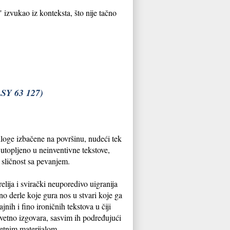
izvukao iz konteksta, što nije tačno
Y 63 127)
dloge izbačene na površinu, nudeći tek
utopljeno u neinventivne tekstove,
 sličnost sa pevanjem.
ija i svirački neuporedivo uigranija
o derle koje gura nos u stvari koje ga
jnih i fino ironičnih tekstova u čiji
govetno izgovara, sasvim ih podređujući
etnim materijalom.