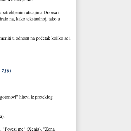
upotrebljenim uticajima Doorsa i
ralo na, kako tekstualnoj, tako u
eriiti u odnosu na početak koliko se i
 710)
gotonovi" hitovi iz proteklog
a).
i), "Povezi me" (Xenia), "Zona