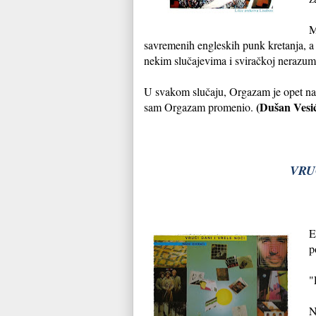
M
savremenih engleskih punk kretanja, a 
nekim slučajevima i sviračkoj nerazuml
U svakom slučaju, Orgazam je opet nap
(Dušan Vesi
sam Orgazam promenio.
VRUĆ
E
p
"
N