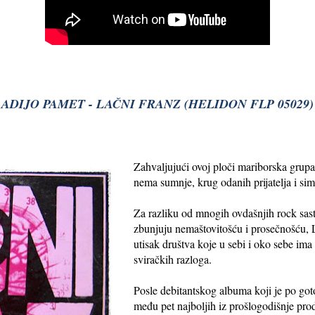
ADIJO PAMET - LAČNI FRANZ (HELIDON FLP 05029)
Zahvaljujući ovoj ploči mariborska grupa 
nema sumnje, krug odanih prijatelja i simp
Za razliku od mnogih ovdašnjih rock sas
zbunjuju nemaštovitošću i prosečnošću, 
utisak društva koje u sebi i oko sebe ima
sviračkih razloga.
Posle debitantskog albuma koji je po got
među pet najboljih iz prošlogodišnje pro