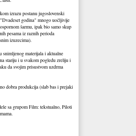
čkom izrazu postanu jugoslovenski
 "Dvadeset godina" mnogo uočljivije
eospornom šarmu, ipak bio samo skup
anih pesama iz raznih perioda
asnim izuzecima).
 snimljenog materijala i aktualne
na stariju i u svakom pogledu zreliju i
 jaku da svojim prisustvom uzdrma
jno dobra produkcija (slab bas i prejaki
alele sa grupom Film: tekstualno, Piloti
esmama.