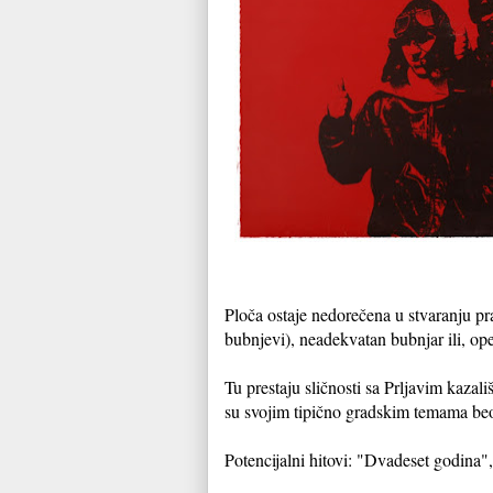
Ploča ostaje nedorečena u stvaranju prav
bubnjevi), neadekvatan bubnjar ili, op
Tu prestaju sličnosti sa Prljavim kazali
su svojim tipično gradskim temama be
Potencijalni hitovi: "Dvadeset godina"