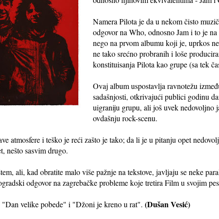
Namera Pilota je da u nekom čisto muzi
odgovor na Who, odnosno Jam i to je na
nego na prvom albumu koji je, uprkos n
ne tako srećno probranih i loše producir
konstituisanja Pilota kao grupe (sa tek č
Ovaj album uspostavlja ravnotežu između
sadašnjosti, otkrivajući publici godinu da
uigraniju grupu, ali još uvek nedovoljno
ovdašnju rock-scenu.
e atmosfere i teško je reći zašto je tako; da li je u pitanju opet nedovol
et, nešto sasvim drugo.
štem, ali, kad obratite malo više pažnje na tekstove, javljaju se neke par
ogradski odgovor na zagrebačke probleme koje tretira Film u svojim p
(Dušan Vesić)
, "Dan velike pobede" i "Džoni je kreno u rat".